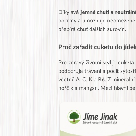
Díky své
jemné chuti a neutrál
pokrmy a umožňuje neomezené k
přebírá chuť dalších surovin.
Proč zařadit cuketu do jíde
Pro zdravý životní styl je cuketa
podporuje trávení a pocit sytost
včetně A, C, K a B6. Z minerálníc
hořčík a mangan. Mezi hlavní ben