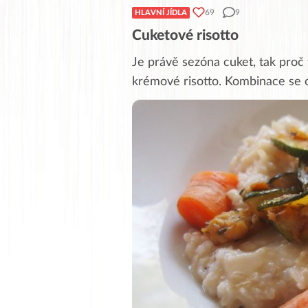
69
9
HLAVNÍ JÍDLA
Cuketové risotto
Je právě sezóna cuket, tak proč 
krémové risotto. Kombinace se o