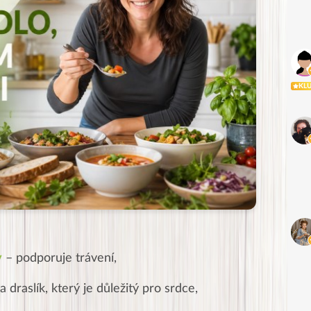
KL
y
– podporuje trávení,
 draslík, který je důležitý pro srdce,