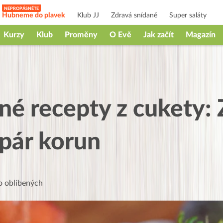
Hubneme do plavek
Klub JJ
Zdravá snídaně
Super saláty
Kurzy
Klub
Proměny
O Evě
Jak začít
Magazín
né recepty z cukety: 
 pár korun
 oblíbených