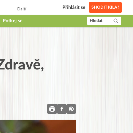
Přihlásit se
SHODIT KILA?
Další
Potkej se
Hledat
Zdravě,