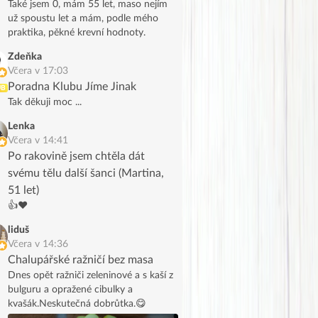
Také jsem 0, mám 55 let, maso nejím
už spoustu let a mám, podle mého
praktika, pěkné krevní hodnoty.
Zdeňka
Včera v 17:03
Poradna Klubu Jíme Jinak
UB
Tak děkuji moc ...
Lenka
Včera v 14:41
Po rakovině jsem chtěla dát
svému tělu další šanci (Martina,
51 let)
👍❤️
liduš
Včera v 14:36
Chalupářské ražničí bez masa
Dnes opět ražniči zeleninové a s kaší z
bulguru a opražené cibulky a
kvašák.Neskutečná dobrůtka.😋