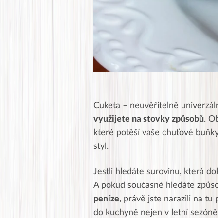
Cuketa – neuvěřitelně univerzál
využijete na stovky způsobů
. O
které potěší vaše chuťové buňky
styl.
Jestli hledáte surovinu, která do
A pokud současně hledáte způso
peníze
, právě jste narazili na t
do kuchyně nejen v letní sezóně,