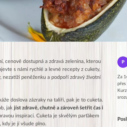
Jana
ní, cenově dostupná a zdravá zelenina, kterou
J
P
★★★★★
bjevte s námi rychlé a levné recepty z cukety,
Moc Vám všem děkuji za krásný pátek,
Za 1
, nezatíží peněženku a podpoří zdravý životní
obzvlášť velké poděkování, obdiv a
přes
uznání pro hlavní dvojici Peťa a Gábi!! 👏
Kurz
Posílá…
sroz
káže doslova zázraky na talíři, pak je to cuketa.
b, jak
jíst zdravě, chutně a zároveň šetřit čas i
u pravou inspiraci. Cuketa je skvělým parťákem
Pos
 kdy je jí všude plno.