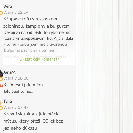
Věra
Včera v 22:04
Křupavé tofu s restovanou
zeleninou, žampiony a bulgurem
Děkuji za nápad. Bylo to výborné,bez
rozmarýnu,nepoužívám ho. A já si dala
k tomu,kterou jsem měla uvařenou
,bulgur je pšeničný a ten není
bezlepkový. Manželovi jsem uvařila
Ukázat celý komentář
bramborové noky .Bylo to chutné a
syté jídlo,já jsem potřebovala
JanaM.
spotřebovat žampiony a tak se stalo.
Včera v 18:30
Děkuji, manžel na tofu říkal že vypadá
3. Dnešní jídelníček
RZ
jak škvarky,měla jsem marinované a
Tak, půst to ne...
ochutila jsem ho trochu Tamaris.
Týna
Včera v 17:47
Krevní skupina a jídelníček:
mýtus, který přežil 30 let bez
jediného důkazu