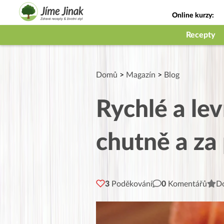
Online kurzy:
Jak na babičky
Recepty
Domů
>
Magazín
>
Blog
Rychlé a lev
chutně a za
3
Poděkování
0
Komentářů
Do