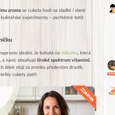
nímu aroma
se cuketa hodí na sladké i slané
ulinářské experimenty – perfektně totiž
lníčku
 naprosto ideální. Je bohatá na
vlákninu
, která
i, a navíc obsahuje
široké spektrum vitamínů
h látek stojí za zmínku především draslík,
efity cukety patří:
KU