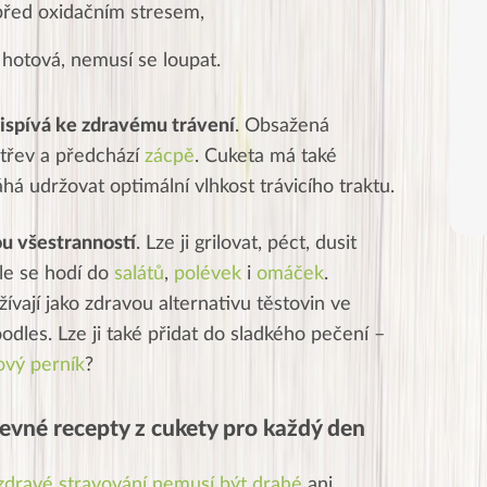
před oxidačním stresem,
 hotová, nemusí se loupat.
ispívá ke zdravému trávení
. Obsažená
střev a předchází
zácpě
. Cuketa má také
há udržovat optimální vlhkost trávicího traktu.
u všestranností
. Lze ji grilovat, péct, dusit
le se hodí do
salátů
,
polévek
i
omáček
.
ívají jako zdravou alternativu těstovin ve
odles. Lze ji také přidat do sladkého pečení –
ový perník
?
 levné recepty z cukety pro každý den
zdravé stravování nemusí být drahé
ani