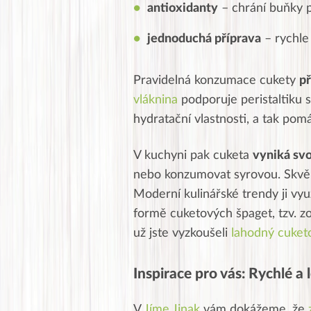
antioxidanty
– chrání buňky 
jednoduchá příprava
– rychle
Pravidelná konzumace cukety
př
vláknina
podporuje peristaltiku 
hydratační vlastnosti, a tak pomá
V kuchyni pak cuketa
vyniká svo
nebo konzumovat syrovou. Skvě
Moderní kulinářské trendy ji využ
formě cuketových špaget, tzv. zo
už jste vyzkoušeli
lahodný cuket
Inspirace pro vás: Rychlé a
V
Jíme Jinak
vám dokážeme, že