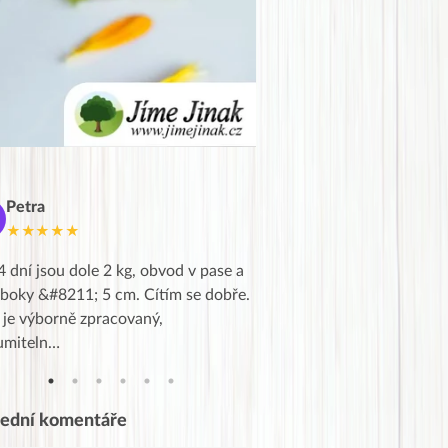
Petra
Marie
M
★★★★★
★★★★★
4 dní jsou dole 2 kg, obvod v pase a
Dnes jsem to konečně vytáh
 boky &#8211; 5 cm. Cítím se dobře.
zapadlé pošty a poslechla j
 je výborně zpracovaný,
videa od EVY. Koho by nepř
umiteln…
tahl…
lední komentáře