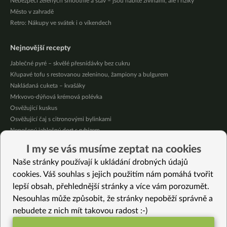
Nebezpečí zelených smoothie a šťáv – jsou nabité živinami, ale i riziky
Město v zahradě
Retro: Nákupy ve svátek i o víkendech
Nejnovější recepty
Jablečné pyré – skvělé přesnídávky bez cukru
Křupavé tofu s restovanou zeleninou, žampiony a bulgurem
Nakládaná cuketa – kvašáky
Mrkvovo-dýňová krémová polévka
Osvěžující kuskus
Osvěžující čaj s citronovými bylinkami
Nepečený jablečný dort s rybízem
Čokoládové muffiny s mangovým krémem
I my se vás musíme zeptat na cookies
Meruňky a jablka v citrónovém želé
Naše stránky používají k ukládání drobných údajů
Krémová zeleninová polévka s koprem a vločkami
cookies. Váš souhlas s jejich použitím nám pomáhá tvořit
lepší obsah, přehlednější stránky a více vám porozumět.
Vybrané recepty
Nesouhlas může způsobit, že stránky nepoběží správně a
Kedlubnová polévka s ovesnými vločkami
nebudete z nich mít takovou radost :-)
Vánoční gratinovaný celer se žlutou hlívou na polentě
Broskvový dortík (bez lepku)