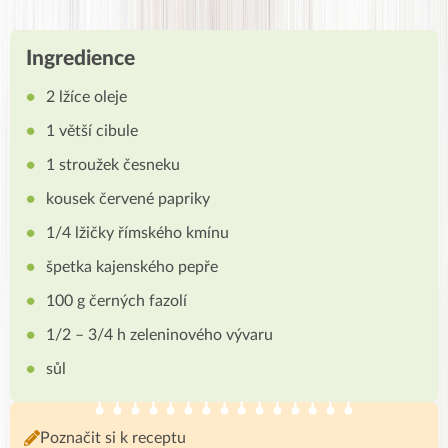
Ingredience
2 lžíce oleje
1 větší cibule
1 stroužek česneku
kousek červené papriky
1/4 lžičky římského kmínu
špetka kajenského pepře
100 g černých fazolí
1/2 – 3/4 h zeleninového vývaru
sůl
Poznačit si k receptu