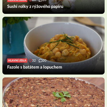
26
10
HLAVNÍ JÍDLA
Sushi rolky z rýžového papíru
32
20
HLAVNÍ JÍDLA
Fazole s batátem a lopuchem