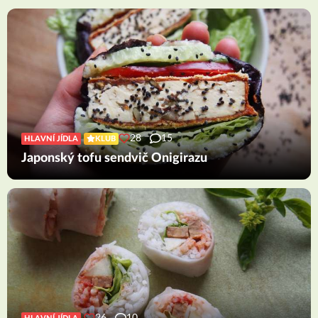
28
15
HLAVNÍ JÍDLA
KLUB
Japonský tofu sendvič Onigirazu