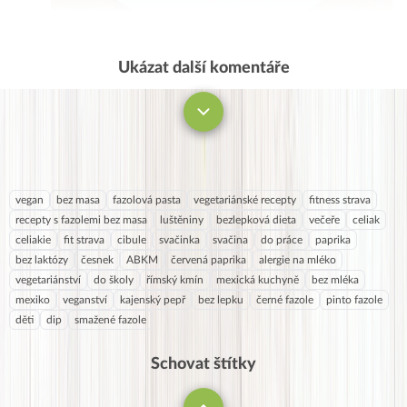
Ukázat další komentáře
Komentovat
vegan
bez masa
fazolová pasta
vegetariánské recepty
fitness strava
recepty s fazolemi bez masa
luštěniny
bezlepková dieta
večeře
celiak
celiakie
fit strava
cibule
svačinka
svačina
do práce
paprika
bez laktózy
česnek
ABKM
červená paprika
alergie na mléko
vegetariánství
do školy
římský kmín
mexická kuchyně
bez mléka
mexiko
veganství
kajenský pepř
bez lepku
černé fazole
pinto fazole
děti
dip
smažené fazole
Schovat štítky