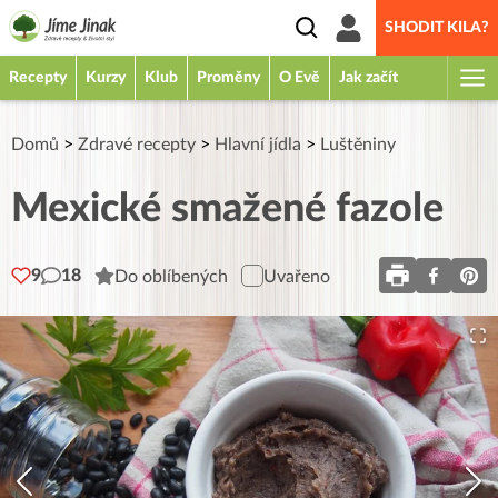
SHODIT KILA?
Recepty
Kurzy
Klub
Proměny
O Evě
Jak začít
Domů
>
Zdravé recepty
>
Hlavní jídla
>
Luštěniny
Mexické smažené fazole
9
18
Do oblíbených
Uvařeno