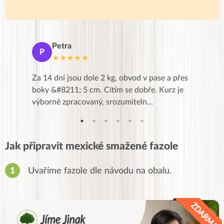
Petra
Ma
P
M
★★★★★
★
k,
Za 14 dní jsou dole 2 kg, obvod v pase a přes
Dnes jse
znání pro
boky &#8211; 5 cm. Cítím se dobře. Kurz je
zapadlé p
…
výborně zpracovaný, srozumiteln…
od EVY. 
Jak připravit mexické smažené fazole
Uvaříme fazole dle návodu na obalu.