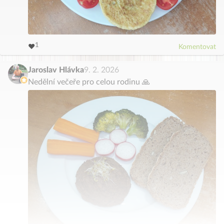
3
4
2
5
1
6
❤️
Komentovat
0
7
8
9
Jaroslav Hlávka
9. 2. 2026
Nedělní večeře pro celou rodinu 🙏