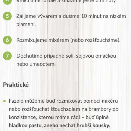
Vmícháme fazole a smažíme ještě 3 minuty.
Zalijeme vývarem a dusíme 10 minut na nízkém
plameni.
Rozmixujeme mixérem (nebo rozšťoucháme).
Dochutíme případně solí, sojovou omáčkou
nebo umeoctem.
Praktické
Fazole můžeme buď rozmixovat pomocí mixéru
nebo rozšťouchat šťouchadlem na brambory do
konzistence, kterou máme rádi – buď úplně
hladkou pastu, anebo nechat hrubší kousky.