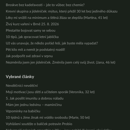
Broskve bez kadeřavosti – jde to vůbec bez chemie?
Krevní skupina a jídelníček: mýtus, který přežil 30 let bez jediného důkazu
Léky mi snížili na minimum a štítná žláza se zlepšila (Martina, 41 let)
Živý kurz vaření v Brně 25. 8. 2026
Přestaňte bojovat samy se sebou
10 tipů, jak zpracovat letní jablíčka
Už vás unavuje, že někdo pořád řeší, jak byste měla vypadat?
Pět kilo mít a nemít je podstatný rozdíl!
Jak podpořit své zdraví v srpnu
Nezměnila jsem jen jídelníček. Změnila jsem celý svůj život. (Jana, 46 let)
Vybrané články
Nevděčníci nevděční
Mojí motivací jsou děti a učitelem sporák (Veronika, 32 let)
5. Jak posílit imunitu a dobrou náladu
Mám jen jednu ledvinu – maminčinu
Vzpomínky na babičku
10 týdnů s Jíme Jinak mi vrátilo svobodu (Marie, 50 let)
Vyhlášení soutěže o balíček potravin Probio