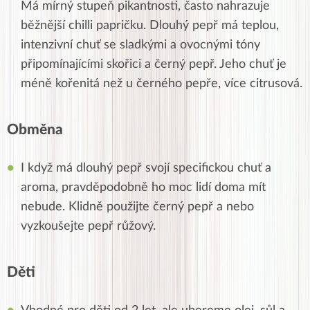
Má mírný stupeň pikantnosti, často nahrazuje
běžnější chilli papričku. Dlouhý pepř má teplou,
intenzivní chuť se sladkými a ovocnými tóny
připomínajícími skořici a černý pepř. Jeho chuť je
méně kořenitá než u černého pepře, více citrusová.
Obměna
I když má dlouhý pepř svojí specifickou chuť a
aroma, pravděpodobně ho moc lidí doma mít
nebude. Klidně použijte černý pepř a nebo
vyzkoušejte pepř růžový.
Děti