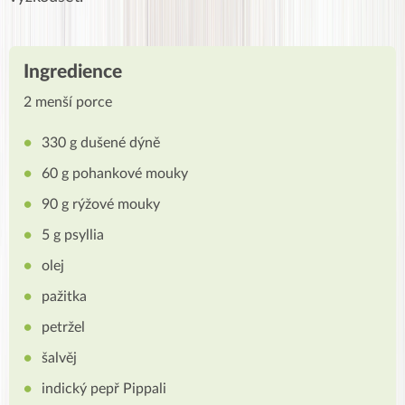
Ingredience
2 menší porce
330 g dušené dýně
60 g pohankové mouky
90 g rýžové mouky
5 g psyllia
olej
pažitka
petržel
šalvěj
indický pepř Pippali