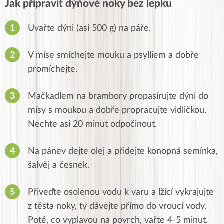
Jak připravit
dýňové noky bez lepku
Uvařte dýni (asi 500 g) na páře.
V míse smíchejte mouku a psylliem a dobře
promíchejte.
Mačkadlem na brambory propasírujte dýni do
mísy s moukou a dobře propracujte vidličkou.
Nechte asi 20 minut odpočinout.
Na pánev dejte olej a přidejte konopná semínka,
šalvěj a česnek.
Přiveďte osolenou vodu k varu a lžící vykrajujte
z těsta noky, ty dávejte přímo do vroucí vody.
Poté, co vyplavou na povrch, vařte 4-5 minut.