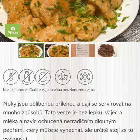
Přidat
bez lepku
bez mléka
bez vajec
sezóna podzim
sezóna zima
Noky jsou oblíbenou přílohou a dají se servírovat na
mnoho způsobů. Tato verze je bez lepku, vajec a
mléka a navíc ochucená netradičním dlouhým
pepřem, který můžete vynechat, ale určitě stojí za to
vyzkoušet.