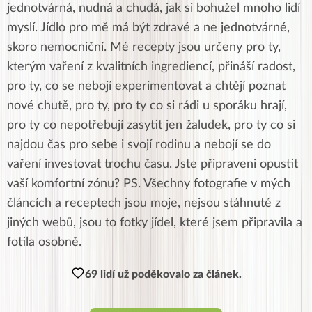
jednotvárná, nudná a chudá, jak si bohužel mnoho lidí
myslí. Jídlo pro mě má být zdravé a ne jednotvárné,
skoro nemocniční. Mé recepty jsou určeny pro ty,
kterým vaření z kvalitních ingrediencí, přináší radost,
pro ty, co se nebojí experimentovat a chtějí poznat
nové chutě, pro ty, pro ty co si rádi u sporáku hrají,
pro ty co nepotřebují zasytit jen žaludek, pro ty co si
najdou čas pro sebe i svojí rodinu a nebojí se do
vaření investovat trochu času. Jste připraveni opustit
vaší komfortní zónu? PS. Všechny fotografie v mých
článcích a receptech jsou moje, nejsou stáhnuté z
jiných webů, jsou to fotky jídel, které jsem připravila a
fotila osobně.
69 lidí už poděkovalo za článek.