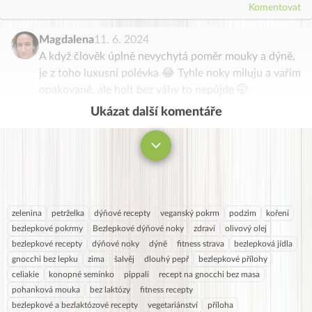
Komentovat
Magdalena
11. 6. 2024
A když člověk úplně nevychytá poměr mouky a dýně,
je z toho luxusní polévka 😂 Tyhle noky miluju a vařím
opakovaně, ale holt bez váhy to nepůjde 🤭
Ukázat další komentáře
Komentovat
zelenina
petrželka
dýňové recepty
veganský pokrm
podzim
koření
bezlepkové pokrmy
Bezlepkové dýňové noky
zdraví
olivový olej
bezlepkové recepty
dýňové noky
dýně
fitness strava
bezlepková jídla
gnocchi bez lepku
zima
šalvěj
dlouhý pepř
bezlepkové přílohy
celiakie
konopné semínko
pippali
recept na gnocchi bez masa
pohanková mouka
bez laktózy
fitness recepty
bezlepkové a bezlaktózové recepty
vegetariánství
příloha