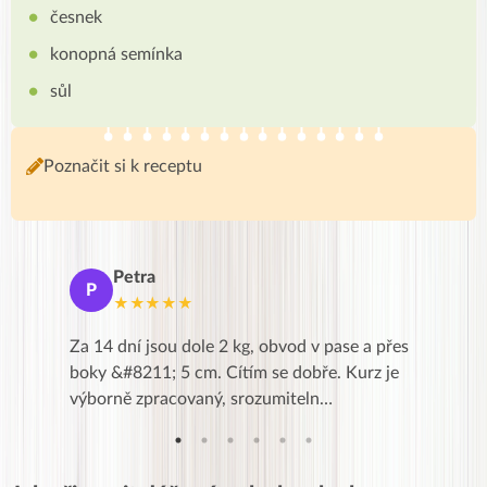
česnek
konopná semínka
sůl
Poznačit si k receptu
Petra
Ma
P
M
★★★★★
★
k,
Za 14 dní jsou dole 2 kg, obvod v pase a přes
Dnes jse
znání pro
boky &#8211; 5 cm. Cítím se dobře. Kurz je
zapadlé p
…
výborně zpracovaný, srozumiteln…
od EVY. 