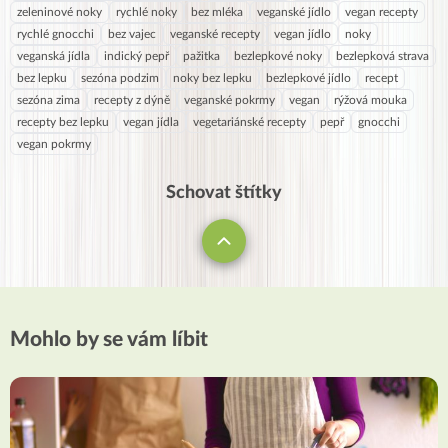
zeleninové noky
rychlé noky
bez mléka
veganské jídlo
vegan recepty
rychlé gnocchi
bez vajec
veganské recepty
vegan jídlo
noky
veganská jídla
indický pepř
pažitka
bezlepkové noky
bezlepková strava
bez lepku
sezóna podzim
noky bez lepku
bezlepkové jídlo
recept
sezóna zima
recepty z dýně
veganské pokrmy
vegan
rýžová mouka
recepty bez lepku
vegan jídla
vegetariánské recepty
pepř
gnocchi
vegan pokrmy
Schovat štítky
Mohlo by se vám líbit