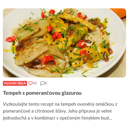
40
8
HLAVNÍ JÍDLA
Tempeh s pomerančovou glazurou
Vyzkoušejte tento recept na tempeh ovoněný omáčkou z
pomerančové a citrónové šťávy. Jeho příprava je velmi
jednoduchá a v kombinaci s opečeným fenyklem bud
...