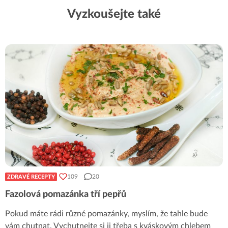
Vyzkoušejte také
109
20
ZDRAVÉ RECEPTY
Fazolová pomazánka tří pepřů
Pokud máte rádi různé pomazánky, myslím, že tahle bude
vám chutnat. Vychutnejte si ji třeba s kváskovým chlebem