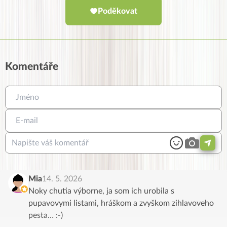
Poděkovat
Komentáře
Mia
14. 5. 2026
Noky chutia výborne, ja som ich urobila s
pupavovymi listami, hráškom a zvyškom zihlavoveho
pesta… :-)