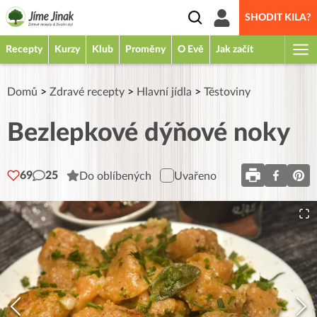
SHODIT KILA?
Recepty
Kurzy
Klub
Proměny
O Evě
Jak začít
Domů
>
Zdravé recepty
>
Hlavní jídla
>
Těstoviny
Bezlepkové dýňové noky
69
25
Do oblíbených
Uvařeno