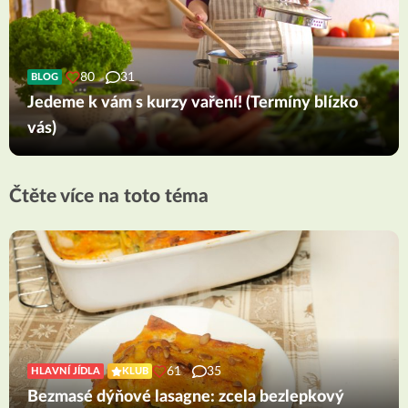
80
31
BLOG
Jedeme k vám s kurzy vaření! (Termíny blízko
vás)
Čtěte více na toto téma
61
35
HLAVNÍ JÍDLA
KLUB
Bezmasé dýňové lasagne: zcela bezlepkový