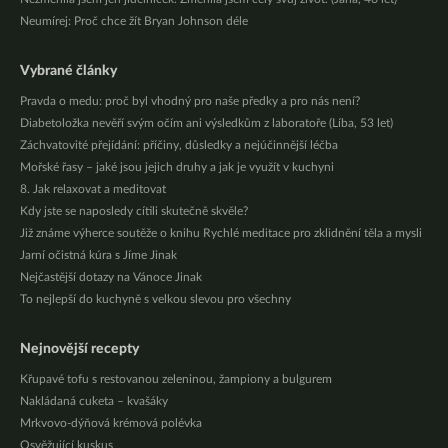
Neumírej: Proč chce žít Bryan Johnson déle
Vybrané články
Pravda o medu: proč byl vhodný pro naše předky a pro nás není?
Diabetoložka nevěří svým očím ani výsledkům z laboratoře (Líba, 53 let)
Záchvatovité přejídání: příčiny, důsledky a nejúčinnější léčba
Mořské řasy – jaké jsou jejich druhy a jak je využít v kuchyni
8. Jak relaxovat a meditovat
Kdy jste se naposledy cítili skutečně skvěle?
Již známe výherce soutěže o knihu Rychlé meditace pro zklidnění těla a mysli
Jarní očistná kúra s Jíme Jinak
Nejčastější dotazy na Vánoce Jinak
To nejlepší do kuchyně s velkou slevou pro všechny
Nejnovější recepty
Křupavé tofu s restovanou zeleninou, žampiony a bulgurem
Nakládaná cuketa – kvašáky
Mrkvovo-dýňová krémová polévka
Osvěžující kuskus