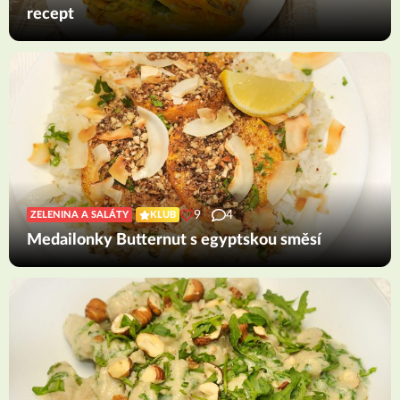
recept
9
4
ZELENINA A SALÁTY
KLUB
Medailonky Butternut s egyptskou směsí