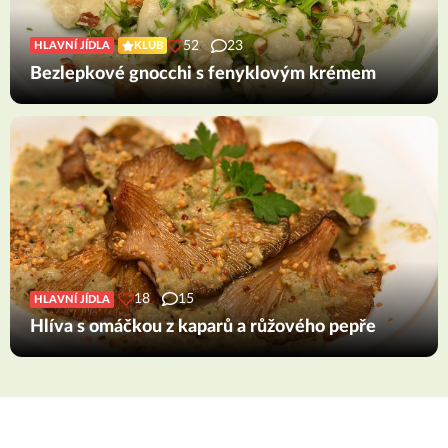
52
23
HLAVNÍ JÍDLA
KLUB
Bezlepkové gnocchi s fenyklovým krémem
18
15
HLAVNÍ JÍDLA
Hlíva s omáčkou z kaparů a růžového pepře