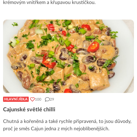
krémovým vnitřkem a křupavou krustičkou.
100
29
HLAVNÍ JÍDLA
Cajunské světlé chilli
Chutná a kořeněná a také rychle připravená, to jsou důvody,
proč je směs Cajun jedna z mých nejoblíbenějších.