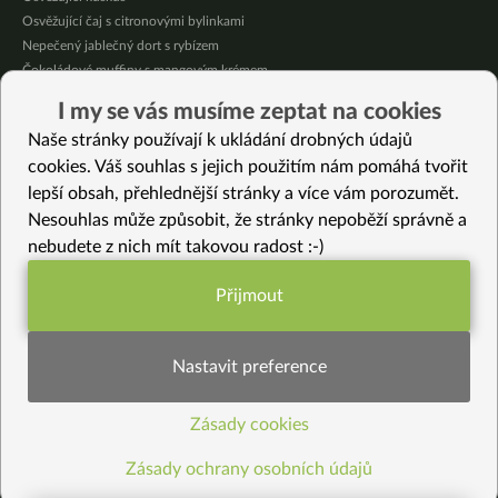
Osvěžující čaj s citronovými bylinkami
Nepečený jablečný dort s rybízem
Čokoládové muffiny s mangovým krémem
Meruňky a jablka v citrónovém želé
I my se vás musíme zeptat na cookies
Krémová zeleninová polévka s koprem a vločkami
Naše stránky používají k ukládání drobných údajů
Celozrnná rýže basmati se zeleninou
cookies. Váš souhlas s jejich použitím nám pomáhá tvořit
lepší obsah, přehlednější stránky a více vám porozumět.
Vybrané recepty
Nesouhlas může způsobit, že stránky nepoběží správně a
Rizoto s balzamikem
nebudete z nich mít takovou radost :-)
Tortilla s olivovou tapenádou, tofu a zeleninou
Nadýchané špaldové rohlíky z LM kvásku
Přijmout
Kakaové tofu
Funkční nastavení potřebujeme (vždy
Nevinný svařák pro dospělé
aktivní)
Těstovinová miso polévka s dýní hokkaido a omega 3 mastnými kyselinami
Nastavit preference
Bezlepkové cupcakes
Indické osvěžující citronové jáhly
Zásady cookies
Statistiky pro lepší obsah
Rychlé a jednoduché čínské nudle
Kopřivová krémová polévka
Zásady ochrany osobních údajů