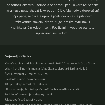
odbornou lékařskou pomoc a odbornou péči. Jakékoliv uvedené
informace nelze chápat jako odborné lékařské rady a doporučení.
V případě, že chcete upravit jídelníček a nejste jistí svým
zdravotním stavem, zkonzultujte, prosím, svůj stav s
kvalifikovaným odborníkem. Používáním webu berete toto
upozornění na vědomí.
Nejnovější články
Krevní skupina a jídelníček: mýtus, který přežil 30 let bez jediného důkazu
Léky mi snížili na minimum a štítná žláza se zlepšila (Martina, 41 let)
Živý kurz vaření v Brně 25. 8. 2026
Přestaňte bojovat samy se sebou
10 tipů, jak zpracovat letní jablíčka
Už vás unavuje, že někdo pořád řeší, jak byste měla vypadat?
Pět kilo mít a nemít je podstatný rozdíl!
Jak podpořit své zdraví v srpnu
Nezměnila jsem jen jídelníček. Změnila jsem celý svůj život. (Jana, 46 let)