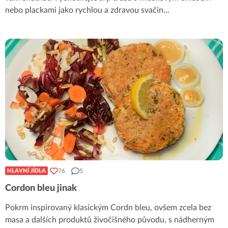
nebo plackami jako rychlou a zdravou svačin
...
76
5
HLAVNÍ JÍDLA
Cordon bleu jinak
Pokrm inspirovaný klasickým Cordn bleu, ovšem zcela bez
masa a dalších produktů živočišného původu, s nádherným