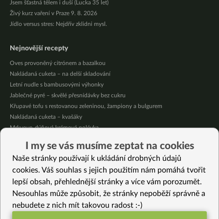
Jsem šťastná tělem i duší (Lucka 35 let)
Živý kurz vaření v Praze 9. 8. 2026
Jídlo versus stres: Nejdřív zklidni mysl.
Nejnovější recepty
Oves provoněný citrónem a bazalkou
Nakládaná cuketa – na delší skladování
Letní nudle s bambusovými výhonky
Jablečné pyré – skvělé přesnídávky bez cukru
Křupavé tofu s restovanou zeleninou, žampiony a bulgurem
Nakládaná cuketa – kvašáky
Mrkvovo-dýňová krémová polévka
Osvěžující kuskus
I my se vás musíme zeptat na cookies
Osvěžující čaj s citronovými bylinkami
Naše stránky používají k ukládání drobných údajů
Nepečený jablečný dort s rybízem
cookies. Váš souhlas s jejich použitím nám pomáhá tvořit
lepší obsah, přehlednější stránky a více vám porozumět.
Vybrané recepty
Nesouhlas může způsobit, že stránky nepoběží správně a
Lahodná dýňovo-řepová polévka
nebudete z nich mít takovou radost :-)
Kořeněný sýr (bez laktózy)