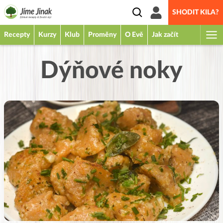
SHODIT KILA?
Recepty
Kurzy
Klub
Proměny
O Evě
Jak začít
Dýňové noky