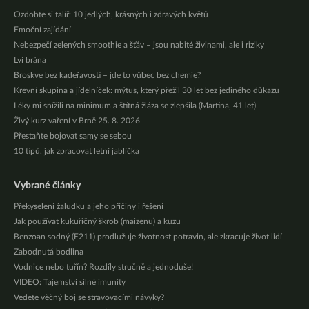
Ozdobte si talíř: 10 jedlých, krásných i zdravých květů
Emoční zajídání
Nebezpečí zelených smoothie a šťáv – jsou nabité živinami, ale i riziky
Lví brána
Broskve bez kadeřavosti – jde to vůbec bez chemie?
Krevní skupina a jídelníček: mýtus, který přežil 30 let bez jediného důkazu
Léky mi snížili na minimum a štítná žláza se zlepšila (Martina, 41 let)
Živý kurz vaření v Brně 25. 8. 2026
Přestaňte bojovat samy se sebou
10 tipů, jak zpracovat letní jablíčka
Vybrané články
Překyselení žaludku a jeho příčiny i řešení
Jak používat kukuřičný škrob (maizenu) a kuzu
Benzoan sodný (E211) prodlužuje životnost potravin, ale zkracuje život lidí
Zabodnutá bodlina
Vodnice nebo tuřín? Rozdíly stručně a jednoduše!
VIDEO: Tajemství silné imunity
Vedete věčný boj se stravovacími návyky?