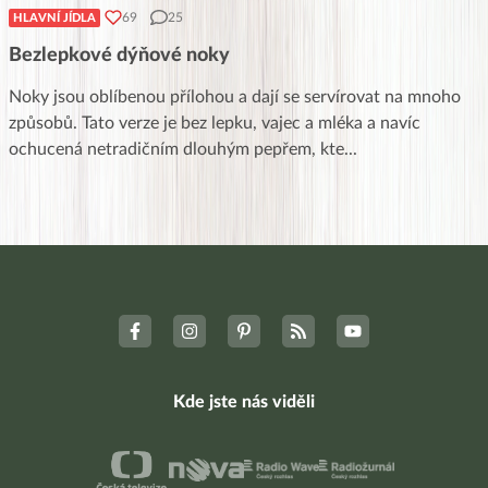
69
25
HLAVNÍ JÍDLA
Bezlepkové dýňové noky
Noky jsou oblíbenou přílohou a dají se servírovat na mnoho
způsobů. Tato verze je bez lepku, vajec a mléka a navíc
ochucená netradičním dlouhým pepřem, kte
...
Kde jste nás viděli