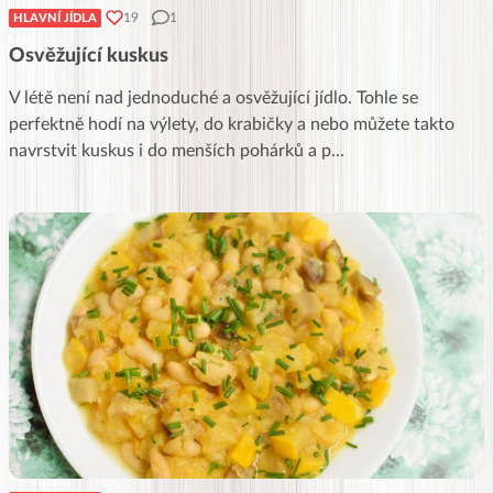
19
1
HLAVNÍ JÍDLA
Osvěžující kuskus
V létě není nad jednoduché a osvěžující jídlo. Tohle se
perfektně hodí na výlety, do krabičky a nebo můžete takto
navrstvit kuskus i do menších pohárků a p
...