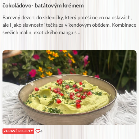
čokoládovo- batátovým krémem
Barevný dezert do skleničky, který potěší nejen na oslavách,
ale i jako slavnostní tečka za víkendovým obědem. Kombinace
svěžích malin, exotického manga s
...
4
ZDRAVÉ RECEPTY