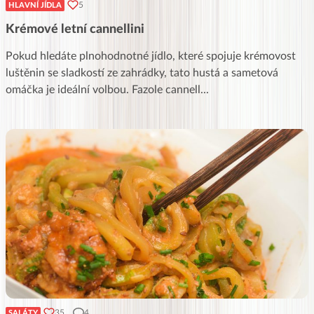
5
HLAVNÍ JÍDLA
Krémové letní cannellini
Pokud hledáte plnohodnotné jídlo, které spojuje krémovost
luštěnin se sladkostí ze zahrádky, tato hustá a sametová
omáčka je ideální volbou. Fazole cannell
...
35
4
SALÁTY