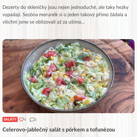
Dezerty do skleničky jsou nejen jednoduché, ale taky hezky
vypadají. Sezóna meruněk si o jeden takový přímo žádala a
všichni jsme se oblizovali až za ušima
...
4
2
SALÁTY
Celerovo-jablečný salát s pórkem a tofunézou