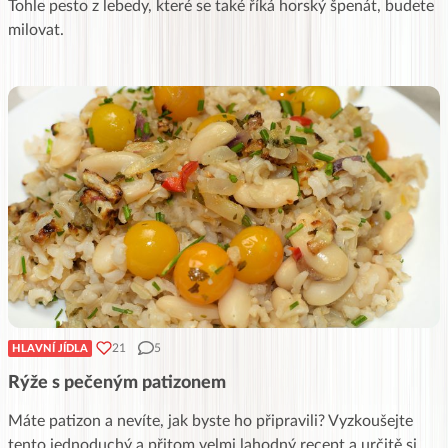
Tohle pesto z lebedy, které se také říká horský špenát, budete
milovat.
21
5
HLAVNÍ JÍDLA
Rýže s pečeným patizonem
Máte patizon a nevíte, jak byste ho připravili? Vyzkoušejte
tento jednoduchý a přitom velmi lahodný recept a určitě si