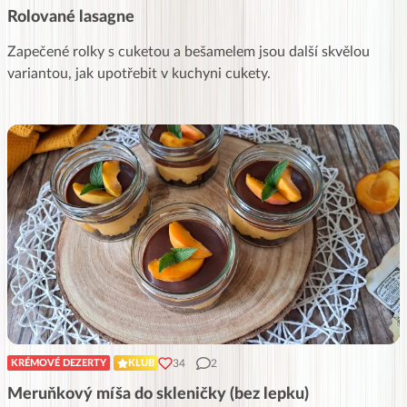
Rolované lasagne
Zapečené rolky s cuketou a bešamelem jsou další skvělou
variantou, jak upotřebit v kuchyni cukety.
34
2
KRÉMOVÉ DEZERTY
KLUB
Meruňkový míša do skleničky (bez lepku)