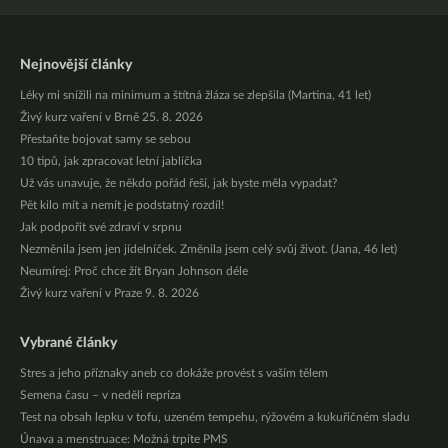
Nejnovější články
Léky mi snížili na minimum a štítná žláza se zlepšila (Martina, 41 let)
Živý kurz vaření v Brně 25. 8. 2026
Přestaňte bojovat samy se sebou
10 tipů, jak zpracovat letní jablíčka
Už vás unavuje, že někdo pořád řeší, jak byste měla vypadat?
Pět kilo mít a nemít je podstatný rozdíl!
Jak podpořit své zdraví v srpnu
Nezměnila jsem jen jídelníček. Změnila jsem celý svůj život. (Jana, 46 let)
Neumírej: Proč chce žít Bryan Johnson déle
Živý kurz vaření v Praze 9. 8. 2026
Vybrané články
Stres a jeho příznaky aneb co dokáže provést s vaším tělem
Semena času – v neděli repríza
Test na obsah lepku v tofu, uzeném tempehu, rýžovém a kukuřičném sladu
Únava a menstruace: Možná trpíte PMS