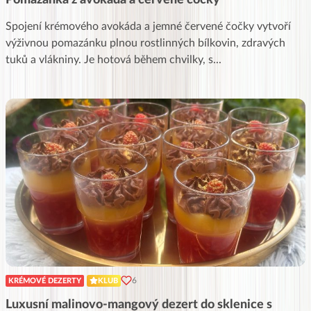
Spojení krémového avokáda a jemné červené čočky vytvoří
výživnou pomazánku plnou rostlinných bílkovin, zdravých
tuků a vlákniny. Je hotová během chvilky, s
...
6
KRÉMOVÉ DEZERTY
KLUB
Luxusní malinovo-mangový dezert do sklenice s