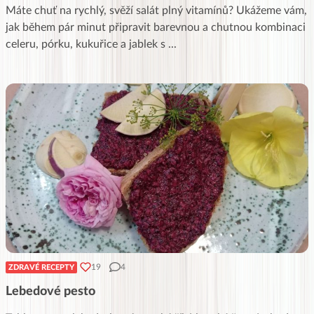
Máte chuť na rychlý, svěží salát plný vitamínů? Ukážeme vám,
jak během pár minut připravit barevnou a chutnou kombinaci
celeru, pórku, kukuřice a jablek s
...
19
4
ZDRAVÉ RECEPTY
Lebedové pesto