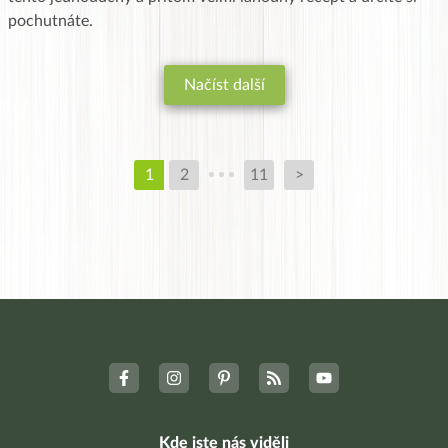
pochutnáte.
Načíst další
1
2
11
>
Kde jste nás viděli