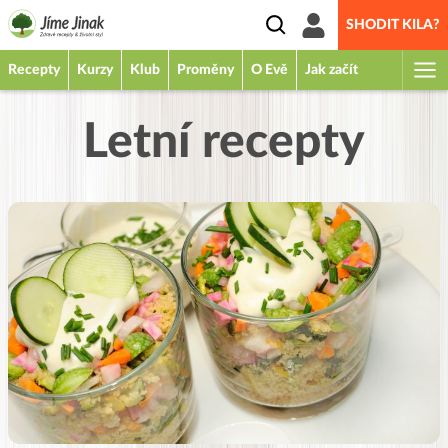
SHODIT KILA?
Recepty
Kurzy
Klub
Proměny
O Evě
Jak začít
Letní recepty