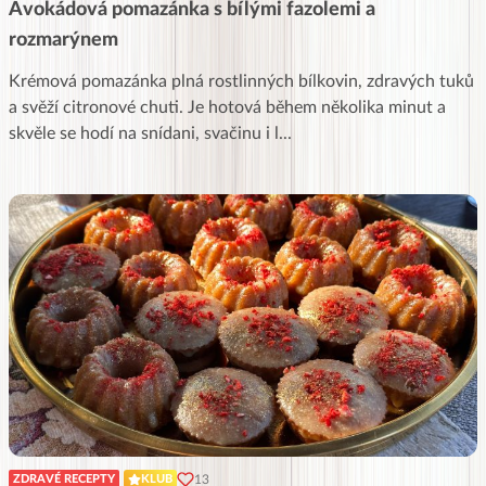
Avokádová pomazánka s bílými fazolemi a
rozmarýnem
Krémová pomazánka plná rostlinných bílkovin, zdravých tuků
a svěží citronové chuti. Je hotová během několika minut a
skvěle se hodí na snídani, svačinu i l
...
13
ZDRAVÉ RECEPTY
KLUB