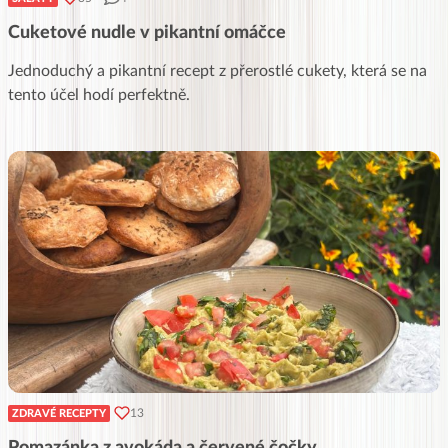
Cuketové nudle v pikantní omáčce
Jednoduchý a pikantní recept z přerostlé cukety, která se na
tento účel hodí perfektně.
13
ZDRAVÉ RECEPTY
Pomazánka z avokáda a červené čočky