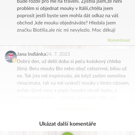
bude rozdíl pro mě na trávení. Zjistila jsem,že není
problém si objednat mouky v Itálii,chtěla jsem
poprosit jestli byste sem mohla dát odkaz na váš
obchod ,kde mouku objednáváte? Hledala jsem
značku Biotilia,ale nic mi nevylezlo. Moc děkuji
Komentovat
Jana Indiánka
24. 7. 2023
Dobrý den, už delší dobu si peču kváskový chleba
žitný. Beru mouky Bio nebo obyč celozrnné, bílou už
ne. Tak jste mě inspirovala, ale když zadám semolina
rimacimata, tak na mě vyskočí mouky s tímto názvem,
avšak různé ceny a popis (vysoký obsah lepku, z
rafinovaného zrna … což zní jako opak toho, co
píšete). Tu ale stejně nepoužíváte na chleba … takže
Ukázat celý komentář
má někdo odkaz na konkrétní firmu, která tu v ČR
nabízí tu mouku T1 a aT2 na chleba kvalitní? A na
Ukázat další komentáře
Komentovat
zdravé sladkosti obecně byste brala jakou mouku z
těchto kvalitních? V cuketovém chlebíčku jsem