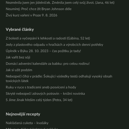
Nezměnila jsem jen jídelníček. Změnila jsem celý svůj život. (Jana, 46 let)
Neumírej: Proč chce žít Bryan Johnson déle
Živý kurz vaření v Praze 9. 8. 2026
Vybrané články
Z bolesti a vyčerpání k lehkosti a radosti (Gábina, 52 let)
Jedy z plastového odpadu v hračkách a výrobcích denní potřeby
Úplněk v Býku 28. 10. 2023 – čas požitku je tady!
Jak vařit bez sóji
Domácí adventní kalendáře za babku: pro celou rodinu!
Jak si užít podzim
Nebezpečí číhá v prádle: Šokující výsledky testů odhalují vysoký obsah
toxických látek
Ruku v ruce s tradicemi aneb posvícení a hody
Skryté nebezpečí zdravých potravin – knižní novinka
S Jíme Jinak hřeším celý týden (Petra, 34 let)
Nejnovější recepty
Nakládaná cuketa – kvašáky