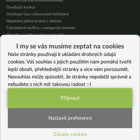
Mrkvovo-dýňová krémová polévka
Osvěžující kuskus
Osvěžující čaj s citronovými bylinkami
Nepečený jablečný dort s rybízem
Čokoládové muffiny s mangovým krémem
Meruňky a jablka v citrónovém želé
Krémová zeleninová polévka s koprem a vločkami
I my se vás musíme zeptat na cookies
Celozrnná rýže basmati se zeleninou
Naše stránky používají k ukládání drobných údajů
Citrónové muffiny s borůvkovým krémem
cookies. Váš souhlas s jejich použitím nám pomáhá tvořit
lepší obsah, přehlednější stránky a více vám porozumět.
Vybrané recepty
Nesouhlas může způsobit, že stránky nepoběží správně a
Bezlepkové gnocchi s fenyklovým krémem
nebudete z nich mít takovou radost :-)
Pikantní červený talíř
Cizrnové kuličky
Přijmout
Bezlepkový semínkový chlebík
Funkční nastavení potřebujeme (vždy
Máslové amasaké
aktivní)
Třešňové vláčné sušenky
Nastavit preference
Kokosová omáčka s hráškem
Květák na citrónu
Zásady cookies
Statistiky pro lepší obsah
Celozrnný pšeničný kváskový zdravý chléb