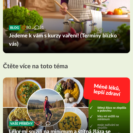
80
31
BLOG
Jedeme k vám s kurzy vaření! (Termíny blízko
vás)
Čtěte více na toto téma
0
VAŠE PŘÍBĚHY
Léky mi snížili na minimum a štítná žláza se