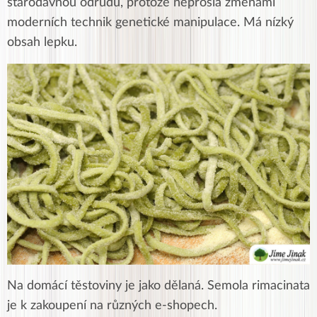
starodávnou odrůdu, protože neprošla změnami
moderních technik genetické manipulace. Má nízký
obsah lepku.
Na domácí těstoviny je jako dělaná. Semola rimacinata
je k zakoupení na různých e-shopech.