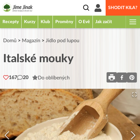
SHODIT KILA?
Recepty
Kurzy
Klub
Proměny
O Evě
Jak začít
Domů
>
Magazín
>
Jídlo pod lupou
Italské mouky
167
20
Do oblíbených