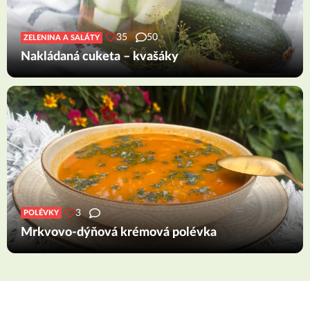
35
50
ZELENINA A SALÁTY
Nakládaná cuketa – kvašáky
3
POLÉVKY
Mrkvovo-dýňová krémová polévka