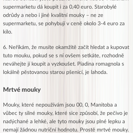
supermarketu dá koupit i za 0,40 euro. Starobylé
odrůdy a nebo i jiné kvalitní mouky – ne ze
supermarketu, se pohybují v ceně okolo 3-4 euro za
kilo.
6. Neříkám, že musíte okamžitě začít hledat a kupovat
tuto mouku, pokud se s ní ovšem setkáte, rozhodně
neváhejte jí koupit a vyzkoušet. Piadina romagnola s
lokálně pěstovanou starou pšenicí, je lahoda.
Mrtvé mouky
Mouky, které nepoužívám jsou 00, 0, Manitoba a
vůbec ty silné mouky, které sice způsobí, že pečivo je
nadýchané a lehké, ale tyto mouky jsou plné lepku a
nemají žádnou nutriční hodnotu. Prostě mrtvé mouky.