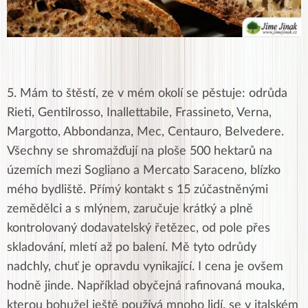
5. Mám to štěstí, ze v mém okolí se pěstuje: odrůda
Rieti, Gentilrosso, Inallettabile, Frassineto, Verna,
Margotto, Abbondanza, Mec, Centauro, Belvedere.
Všechny se shromažďují na ploše 500 hektarů na
územích mezi Sogliano a Mercato Saraceno, blízko
mého bydliště.
Přímý kontakt s 15 zúčastněnými
zemědělci a s mlýnem, zaručuje krátký a plně
kontrolovaný dodavatelský řetězec, od pole přes
skladování, mletí až po balení. Mě tyto odrůdy
nadchly, chuť je opravdu vynikající. I cena je ovšem
hodně jinde. Například obyčejná rafinovaná mouka,
kterou bohužel ještě používá mnoho lidí, se v italském