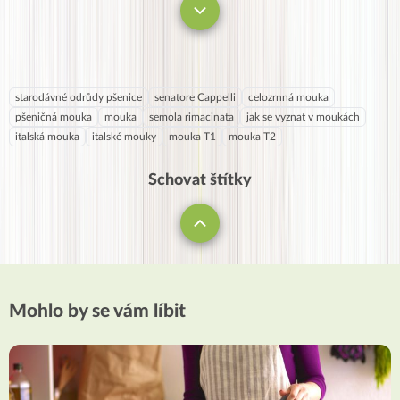
zahlédla T1. Děkuji
starodávné odrůdy pšenice
senatore Cappelli
celozrnná mouka
pšeničná mouka
mouka
semola rimacinata
jak se vyznat v moukách
italská mouka
italské mouky
mouka T1
mouka T2
Schovat štítky
Mohlo by se vám líbit