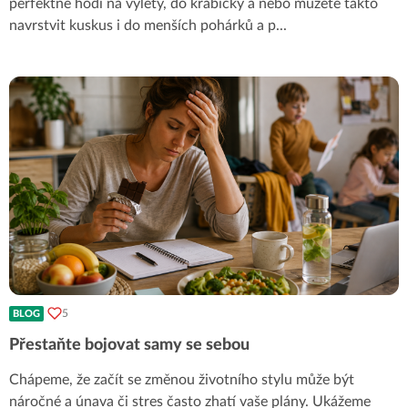
perfektně hodí na výlety, do krabičky a nebo můžete takto
navrstvit kuskus i do menších pohárků a p
...
5
BLOG
Přestaňte bojovat samy se sebou
Chápeme, že začít se změnou životního stylu může být
náročné a únava či stres často zhatí vaše plány. Ukážeme