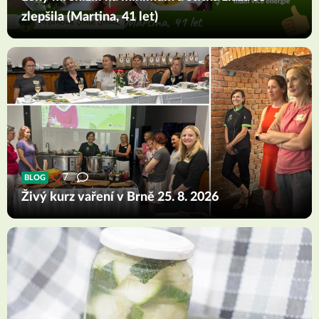
zlepšila (Martina, 41 let)
7
BLOG
Živý kurz vaření v Brně 25. 8. 2026