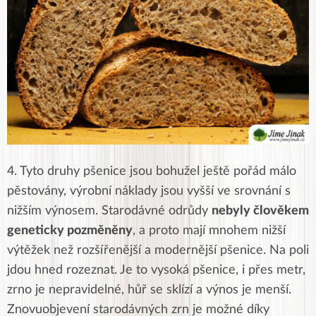
4. Tyto druhy pšenice jsou bohužel ještě pořád málo
pěstovány,
výrobní náklady jsou vyšší ve srovnání s
nižším výnosem.
Starodávné odrůdy
nebyly člověkem
geneticky pozměněny
, a proto mají mnohem nižší
výtěžek než rozšířenější a modernější pšenice. Na poli
jdou hned rozeznat. Je to vysoká pšenice, i přes metr,
zrno je nepravidelné, hůř se sklízí a výnos je menší.
Znovuobjevení starodávných zrn je možné díky