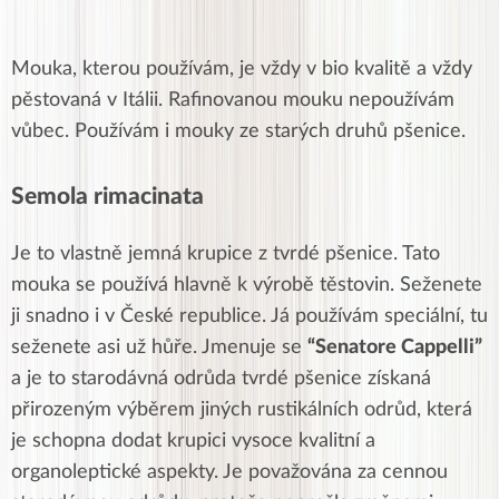
Mouka, kterou používám, je vždy v bio kvalitě a vždy
pěstovaná v Itálii. Rafinovanou mouku nepoužívám
vůbec. Používám i mouky ze starých druhů pšenice.
Semola rimacinata
Je to vlastně jemná krupice z tvrdé pšenice. Tato
mouka se používá hlavně k výrobě těstovin. Seženete
ji snadno i v České republice. Já používám speciální, tu
seženete asi už hůře. Jmenuje se
“Senatore Cappelli”
a je to starodávná odrůda tvrdé pšenice získaná
přirozeným výběrem jiných rustikálních odrůd, která
je schopna dodat krupici vysoce kvalitní a
organoleptické aspekty. Je považována za cennou