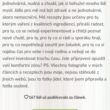
jednotvárná, nudná a chudá, jak si bohužel mnoho lidí
myslí. Jídlo pro mě má být zdravé a ne jednotvárné,
skoro nemocniční. Mé recepty jsou určeny pro ty,
kterým vaření z kvalitních ingrediencí, přináší radost,
pro ty, co se nebojí experimentovat a chtějí poznat
nové chutě, pro ty, pro ty co si rádi u sporáku hrají,
pro ty co nepotřebují zasytit jen žaludek, pro ty co si
najdou čas pro sebe i svojí rodinu a nebojí se do
vaření investovat trochu času. Jste připraveni opustit
vaší komfortní zónu? PS. Všechny fotografie v mých
článcích a receptech jsou moje, nejsou stáhnuté z
jiných webů, jsou to fotky jídel, které jsem připravila a
fotila osobně.
167 lidí už poděkovalo za článek.