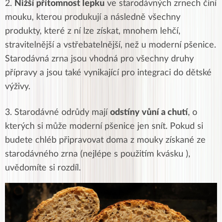
2.
Nižší přítomnost lepku
ve starodávných zrnech činí
mouku, kterou produkují a následně všechny
produkty, které z ní lze získat, mnohem lehčí,
stravitelnější a vstřebatelnější, než u moderní pšenice.
Starodávná zrna jsou vhodná pro všechny druhy
přípravy a jsou také vynikající pro integraci do dětské
výživy.
3.
Starodávné odrůdy mají
odstíny vůní a chutí
, o
kterých si může moderní pšenice jen snít. Pokud si
budete chléb připravovat doma z mouky získané ze
starodávného zrna (nejlépe s použitím kvásku ),
uvědomíte si rozdíl.