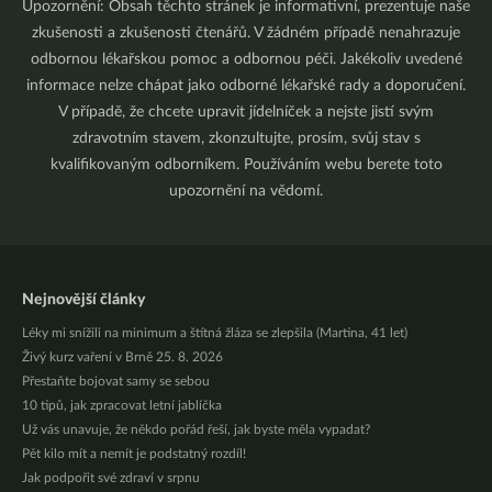
Upozornění: Obsah těchto stránek je informativní, prezentuje naše
zkušenosti a zkušenosti čtenářů. V žádném případě nenahrazuje
odbornou lékařskou pomoc a odbornou péči. Jakékoliv uvedené
informace nelze chápat jako odborné lékařské rady a doporučení.
V případě, že chcete upravit jídelníček a nejste jistí svým
zdravotním stavem, zkonzultujte, prosím, svůj stav s
kvalifikovaným odborníkem. Používáním webu berete toto
upozornění na vědomí.
Nejnovější články
Léky mi snížili na minimum a štítná žláza se zlepšila (Martina, 41 let)
Živý kurz vaření v Brně 25. 8. 2026
Přestaňte bojovat samy se sebou
10 tipů, jak zpracovat letní jablíčka
Už vás unavuje, že někdo pořád řeší, jak byste měla vypadat?
Pět kilo mít a nemít je podstatný rozdíl!
Jak podpořit své zdraví v srpnu