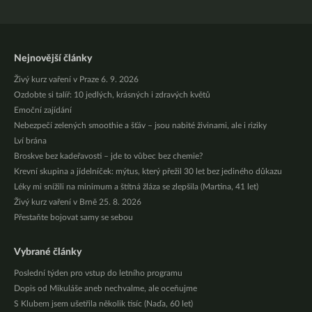
Nejnovější články
Živý kurz vaření v Praze 6. 9. 2026
Ozdobte si talíř: 10 jedlých, krásných i zdravých květů
Emoční zajídání
Nebezpečí zelených smoothie a šťáv – jsou nabité živinami, ale i riziky
Lví brána
Broskve bez kadeřavosti – jde to vůbec bez chemie?
Krevní skupina a jídelníček: mýtus, který přežil 30 let bez jediného důkazu
Léky mi snížili na minimum a štítná žláza se zlepšila (Martina, 41 let)
Živý kurz vaření v Brně 25. 8. 2026
Přestaňte bojovat samy se sebou
Vybrané články
Poslední týden pro vstup do letního programu
Dopis od Mikuláše aneb nechvalme, ale oceňujme
S Klubem jsem ušetřila několik tisíc (Naďa, 60 let)