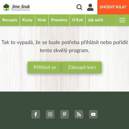
SHODIT KILA?
Recepty
Kurzy
Klub
Proměny
O Evě
Jak začít
Tak to vypadá, že se bude potřeba přihlásit nebo pořídit
tento skvělý program.
Přihlásit se
Zakoupit kurz