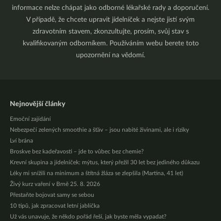
informace nelze chápat jako odborné lékařské rady a doporučení.
V případě, že chcete upravit jídelníček a nejste jistí svým
zdravotním stavem, zkonzultujte, prosím, svůj stav s
kvalifikovaným odborníkem. Používáním webu berete toto
upozornění na vědomí.
Nejnovější články
Emoční zajídání
Nebezpečí zelených smoothie a šťáv – jsou nabité živinami, ale i riziky
Lví brána
Broskve bez kadeřavosti – jde to vůbec bez chemie?
Krevní skupina a jídelníček: mýtus, který přežil 30 let bez jediného důkazu
Léky mi snížili na minimum a štítná žláza se zlepšila (Martina, 41 let)
Živý kurz vaření v Brně 25. 8. 2026
Přestaňte bojovat samy se sebou
10 tipů, jak zpracovat letní jablíčka
Už vás unavuje, že někdo pořád řeší, jak byste měla vypadat?