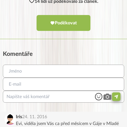
14 lidí už poděkovalo za článek.
Poděkovat
Komentáře
Iris
24. 11. 2016
Evi, viděla jsem Vás ca před měsícem v Gáje v Mladé