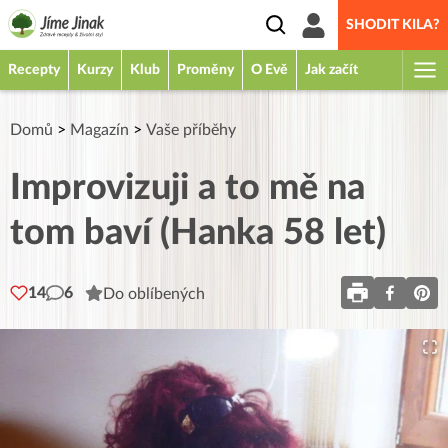
SHODIT KILA?
Recepty
Kurzy
Klub
Proměny
O Evě
Jak začít
Domů
>
Magazín
>
Vaše příběhy
Improvizuji a to mě na
tom baví (Hanka 58 let)
14
6
Do oblíbených