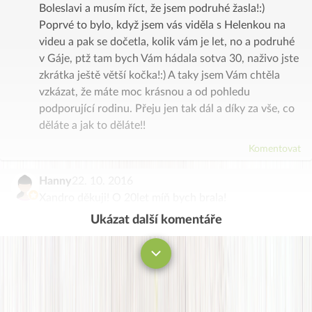
Boleslavi a musím říct, že jsem podruhé žasla!:)
Poprvé to bylo, když jsem vás viděla s Helenkou na
videu a pak se dočetla, kolik vám je let, no a podruhé
v Gáje, ptž tam bych Vám hádala sotva 30, naživo jste
zkrátka ještě větší kočka!:) A taky jsem Vám chtěla
vzkázat, že máte moc krásnou a od pohledu
podporující rodinu. Přeju jen tak dál a díky za vše, co
děláte a jak to děláte!!
Komentovat
Hanny
22. 10. 2016
Xandro děkuji! O 20let míň bych brala!
Ukázat další komentáře
Komentovat