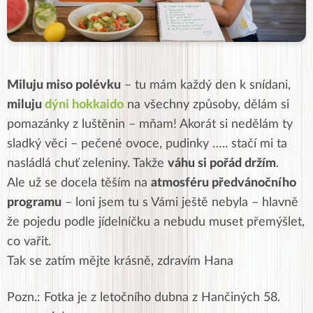
Miluju miso polévku
– tu mám každý den k snídani,
miluju
dýni hokkaido
na všechny způsoby, dělám si
pomazánky z luštěnin – mňam! Akorát si nedělám ty
sladký věci – pečené ovoce, pudinky ….. stačí mi ta
nasládlá chuť zeleniny. Takže
váhu si pořád držím
.
Ale už se docela těším na
atmosféru předvánočního
programu
– loni jsem tu s Vámi ještě nebyla – hlavně
že pojedu podle jídelníčku a nebudu muset přemýšlet,
co vařit.
Tak se zatím mějte krásně, zdravím Hana
Pozn.: Fotka je z letočního dubna z Hančiných 58.