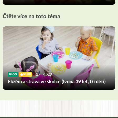
Čtěte více na toto téma
27
23
BLOG
KLUB
Ekzém a strava ve školce (Ivona 39 let, tři děti)