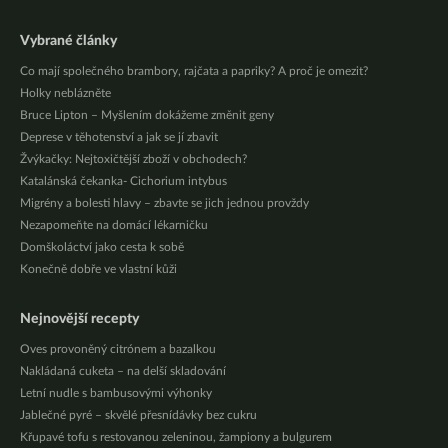
Vybrané články
Co mají společného brambory, rajčata a papriky? A proč je omezit?
Holky neblázněte
Bruce Lipton – Myšlením dokážeme změnit geny
Deprese v těhotenství a jak se jí zbavit
Žvýkačky: Nejtoxičtější zboží v obchodech?
Katalánská čekanka- Cichorium intybus
Migrény a bolesti hlavy – zbavte se jich jednou provždy
Nezapomeňte na domácí lékarničku
Domškoláctví jako cesta k sobě
Konečně dobře ve vlastní kůži
Nejnovější recepty
Oves provoněný citrónem a bazalkou
Nakládaná cuketa – na delší skladování
Letní nudle s bambusovými výhonky
Jablečné pyré – skvělé přesnídávky bez cukru
Křupavé tofu s restovanou zeleninou, žampiony a bulgurem