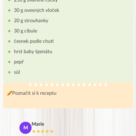
30 g ovesných vloček
20 g strouhanky
30 g cibule
česnek podle chuti
hrst baby špenátu
pepř
sůl
Poznačit si k receptu
Marie
De
M
D
★★★★★
★