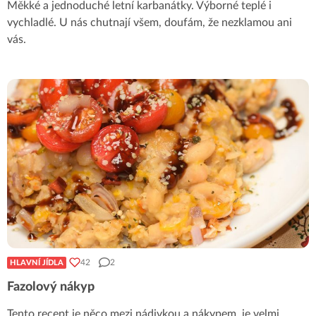
Měkké a jednoduché letní karbanátky. Výborné teplé i
vychladlé. U nás chutnají všem, doufám, že nezklamou ani
vás.
42
2
HLAVNÍ JÍDLA
Fazolový nákyp
Tento recept je něco mezi nádivkou a nákypem, je velmi