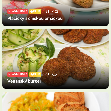
31
2
HLAVNÍ JÍDLA
KLUB
Placičky s čínskou omáčkou
61
6
HLAVNÍ JÍDLA
KLUB
Veganský burger