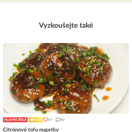
Vyzkoušejte také
67
60
HLAVNÍ JÍDLA
KLUB
Citrónové tofu nugetky