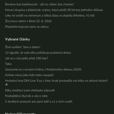
Broskve bez kadeřavosti – jde to vůbec bez chemie?
Krevní skupina a jídelníček: mýtus, který přežil 30 let bez jediného důkazu
Léky mi snížili na minimum a štítná žláza se zlepšila (Martina, 41 let)
Živý kurz vaření v Brně 25. 8. 2026
Přestaňte bojovat samy se sebou
Vybrané články
Živé vysílání “Jaro a detox”
12 signálů, že vaše tělo potřebuje podzimní detox
Jak se u nás jedlo před 100 lety?
Tabu
Seznamte se s novými hrdiny z Podzimního detoxu 2024!
Zvířata mluví jako lidé nebo naopak?
Hvězdný host DM Live: Eva z Jíme Jinak prozradila své triky na zdravé mlsání!
🌟
Díky meditaci jsem dokázala odpustit
Podrážděný žlučník a vše o něm
5 skvělých potravin pro jarní talíř a co z nich uvařit