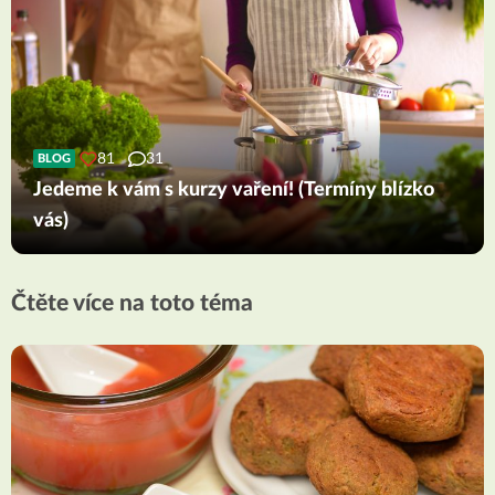
81
31
BLOG
Jedeme k vám s kurzy vaření! (Termíny blízko
vás)
Čtěte více na toto téma