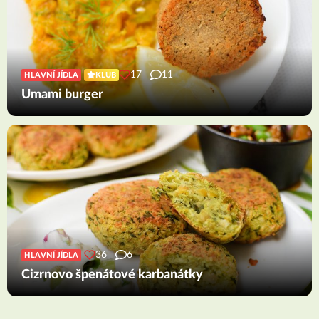
17
11
HLAVNÍ JÍDLA
KLUB
Umami burger
36
6
HLAVNÍ JÍDLA
Cizrnovo špenátové karbanátky