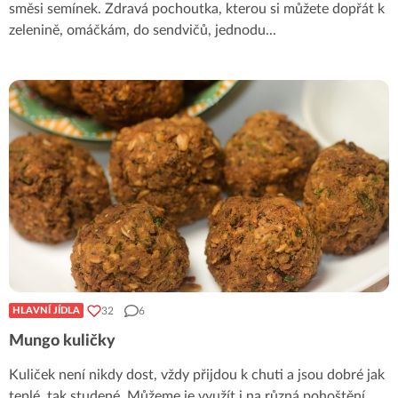
směsi semínek. Zdravá pochoutka, kterou si můžete dopřát k
zelenině, omáčkám, do sendvičů, jednodu
...
32
6
HLAVNÍ JÍDLA
Mungo kuličky
Kuliček není nikdy dost, vždy přijdou k chuti a jsou dobré jak
teplé, tak studené. Můžeme je využít i na různá pohoštění