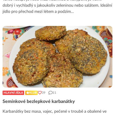
dobrý i vychladlý s jakoukoliv zeleninou nebo salátem. Ideální
jídlo pro přechod mezi létem a podzim
...
39
11
HLAVNÍ JÍDLA
KLUB
Semínkové bezlepkové karbanátky
Karbanátky bez masa, vajec, pečené v troubě a obalené ve