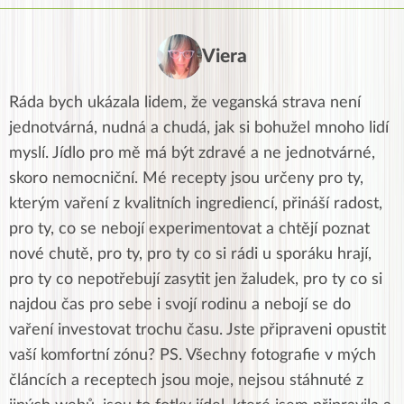
Viera
Ráda bych ukázala lidem, že veganská strava není
jednotvárná, nudná a chudá, jak si bohužel mnoho lidí
myslí. Jídlo pro mě má být zdravé a ne jednotvárné,
skoro nemocniční. Mé recepty jsou určeny pro ty,
kterým vaření z kvalitních ingrediencí, přináší radost,
pro ty, co se nebojí experimentovat a chtějí poznat
nové chutě, pro ty, pro ty co si rádi u sporáku hrají,
pro ty co nepotřebují zasytit jen žaludek, pro ty co si
najdou čas pro sebe i svojí rodinu a nebojí se do
vaření investovat trochu času. Jste připraveni opustit
vaší komfortní zónu? PS. Všechny fotografie v mých
článcích a receptech jsou moje, nejsou stáhnuté z