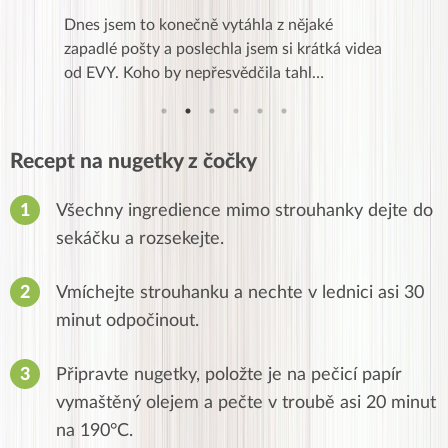
se a přes
Dnes jsem to konečně vytáhla z nějaké
Líbí se m
Kurz je
zapadlé pošty a poslechla jsem si krátká videa
zkušenost
od EVY. Koho by nepřesvědčila tahl…
,po třec
Recept na nugetky z čočky
Všechny ingredience mimo strouhanky dejte do
sekáčku a rozsekejte.
Vmíchejte strouhanku a nechte v lednici asi 30
minut odpočinout.
Připravte nugetky, položte je na pečicí papír
vymaštěný olejem a pečte v troubě asi 20 minut
na 190°C.