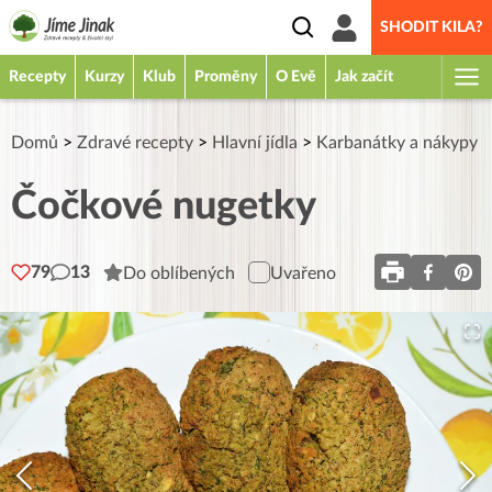
SHODIT KILA?
Recepty
Kurzy
Klub
Proměny
O Evě
Jak začít
Domů
>
Zdravé recepty
>
Hlavní jídla
>
Karbanátky a nákypy
Čočkové nugetky
79
13
Do oblíbených
Uvařeno