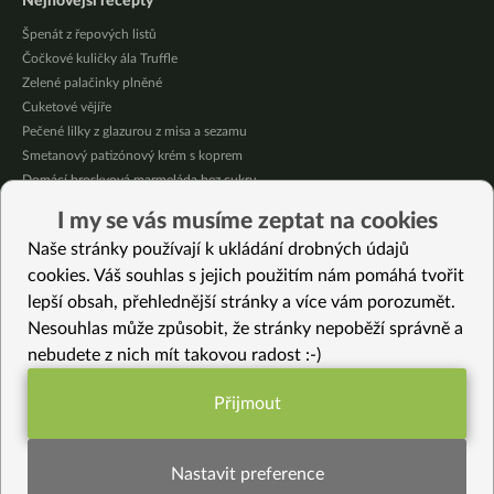
Nejnovější recepty
Špenát z řepových listů
Čočkové kuličky ála Truffle
Zelené palačinky plněné
Cuketové vějíře
Pečené lilky z glazurou z misa a sezamu
Smetanový patizónový krém s koprem
Domácí broskvová marmeláda bez cukru
Pikantní mexická kukuřice se “sýrovou” omáčkou
I my se vás musíme zeptat na cookies
Citrónové jablečné muffiny se sójovou šlehačkou
Naše stránky používají k ukládání drobných údajů
Oves provoněný citrónem a bazalkou
cookies. Váš souhlas s jejich použitím nám pomáhá tvořit
lepší obsah, přehlednější stránky a více vám porozumět.
Vybrané recepty
Nesouhlas může způsobit, že stránky nepoběží správně a
Dýňový indický Thoran
nebudete z nich mít takovou radost :-)
Rychlé plněné švestkové knedlíky bez lepku
Sladké cizrnové kuličky
Přijmout
Rýžový dort se švestkovým rozvarem
Funkční nastavení potřebujeme (vždy
Slaný štrúdl s kysaným zelím a uzeným tofu
aktivní)
Snídaně od A do Z – miso polévka a obilná kaše se zeleninou
Nastavit preference
Domácí kořenící směs Jamajský Jerk