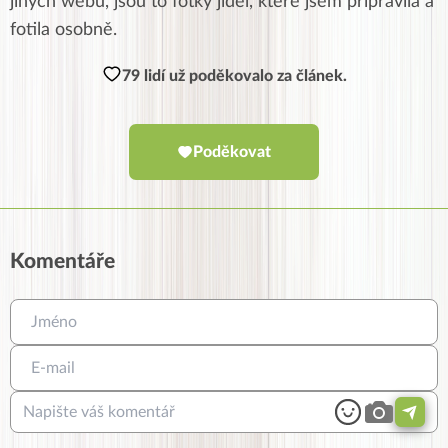
jiných webů, jsou to fotky jídel, které jsem připravila a
fotila osobně.
79 lidí už poděkovalo za článek.
Poděkovat
Komentáře