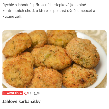
Rychlé a lahodné, přirozeně bezlepkové jídlo plné
kontrastních chutí, o které se postará dýně, umeocet a
kysané zelí.
93
8
HLAVNÍ JÍDLA
Jáhlové karbanátky