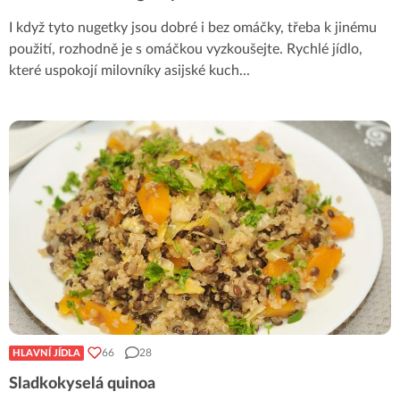
I když tyto nugetky jsou dobré i bez omáčky, třeba k jinému
použití, rozhodně je s omáčkou vyzkoušejte. Rychlé jídlo,
které uspokojí milovníky asijské kuch
...
66
28
HLAVNÍ JÍDLA
Sladkokyselá quinoa