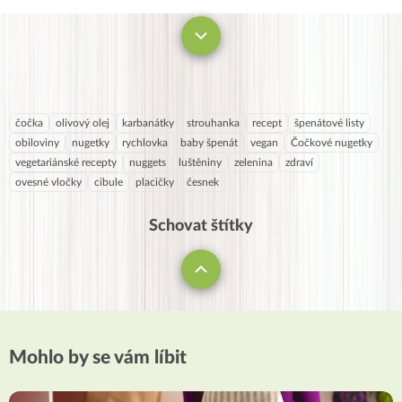
čočka
olivový olej
karbanátky
strouhanka
recept
špenátové listy
obiloviny
nugetky
rychlovka
baby špenát
vegan
Čočkové nugetky
vegetariánské recepty
nuggets
luštěniny
zelenina
zdraví
ovesné vločky
cibule
placičky
česnek
Schovat štítky
Mohlo by se vám líbit