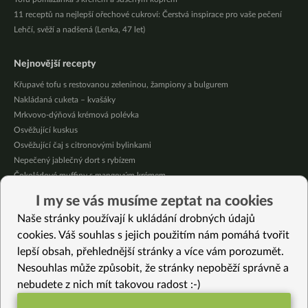
11 receptů na nejlepší ořechové cukroví: Čerstvá inspirace pro vaše pečení
Lehčí, svěží a nadšená (Lenka, 47 let)
Nejnovější recepty
Křupavé tofu s restovanou zeleninou, žampiony a bulgurem
Nakládaná cuketa – kvašáky
Mrkvovo-dýňová krémová polévka
Osvěžující kuskus
Osvěžující čaj s citronovými bylinkami
Nepečený jablečný dort s rybízem
Čokoládové muffiny s mangovým krémem
Meruňky a jablka v citrónovém želé
I my se vás musíme zeptat na cookies
Krémová zeleninová polévka s koprem a vločkami
Naše stránky používají k ukládání drobných údajů
Celozrnná rýže basmati se zeleninou
cookies. Váš souhlas s jejich použitím nám pomáhá tvořit
lepší obsah, přehlednější stránky a více vám porozumět.
Vybrané recepty
Nesouhlas může způsobit, že stránky nepoběží správně a
Jarní pyré s medvědím česnekem à la bramborová kaše
nebudete z nich mít takovou radost :-)
Tempeh s mrkvovou salsou
Ratatouille špagety z jednoho hrnce