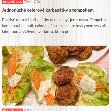
17
6
HLAVNÍ JÍDLA
Jednoduché celerové karbanátky s tempehem
Poctivé domácí karbanátky nemusí být jen z masa. Tempeh v
kombinaci s cibulí, celerem, česnekem a rozmarýnem vytvoří
lahodnou a výživnou variantu, která př
...
12
HLAVNÍ JÍDLA