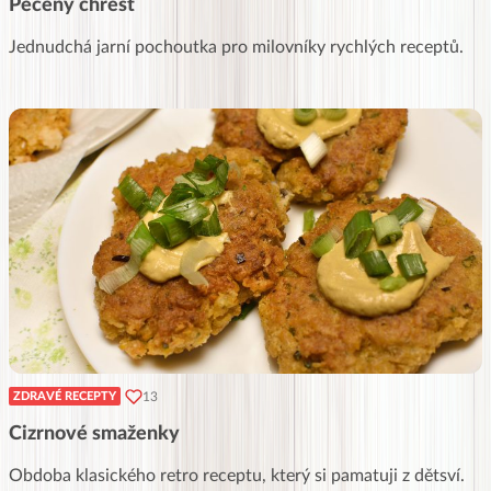
Pečený chřest
Jednudchá jarní pochoutka pro milovníky rychlých receptů.
13
ZDRAVÉ RECEPTY
Cizrnové smaženky
Obdoba klasického retro receptu, který si pamatuji z dětsví.