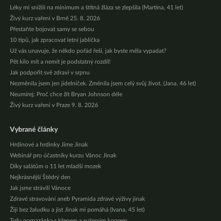
Léky mi snížili na minimum a štítná žláza se zlepšila (Martina, 41 let)
Živý kurz vaření v Brně 25. 8. 2026
Přestaňte bojovat samy se sebou
10 tipů, jak zpracovat letní jablíčka
Už vás unavuje, že někdo pořád řeší, jak byste měla vypadat?
Pět kilo mít a nemít je podstatný rozdíl!
Jak podpořit své zdraví v srpnu
Nezměnila jsem jen jídelníček. Změnila jsem celý svůj život. (Jana, 46 let)
Neumírej: Proč chce žít Bryan Johnson déle
Živý kurz vaření v Praze 9. 8. 2026
Vybrané články
Hrdinové a hrdinky Jíme Jinak
Webinář pro účastníky kurzu Vánoc Jinak
Díky salátům o 11 let mladší mozek
Nejkrásnější Štědrý den
Jak jsme strávili Vánoce
Zdravé stravování aneb Pyramida zdravé výživy jinak
Žiji bez žaludku a jíst Jinak mi pomáhá (Ivana, 45 let)
Tofu pomazánka s křenem a sušeným koprem