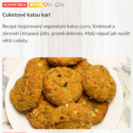
22
12
HLAVNÍ JÍDLA
KLUB
Cuketové katsu kari
Recept inspirovaný veganským katsu curry. Krémové a
zároveň i křupavé jídlo, prostě dobrota. Malý nápad jak využít
větší cukety.