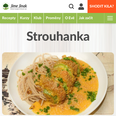
SHODIT KILA?
Recepty
Kurzy
Klub
Proměny
O Evě
Jak začít
Strouhanka