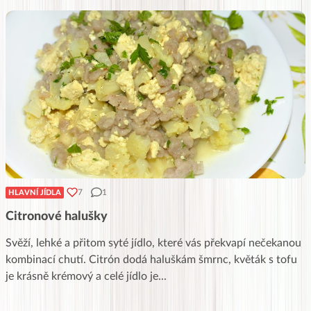
7
1
HLAVNÍ JÍDLA
Citronové halušky
Svěží, lehké a přitom syté jídlo, které vás překvapí nečekanou
kombinací chutí. Citrón dodá haluškám šmrnc, květák s tofu
je krásně krémový a celé jídlo je
...