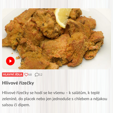
68
12
HLAVNÍ JÍDLA
Hlívové řízečky
Hlívové řízečky se hodí se ke všemu – k salátům, k teplé
zelenině, do placek nebo jen jednoduše s chlebem a nějakou
salsou či dipem.