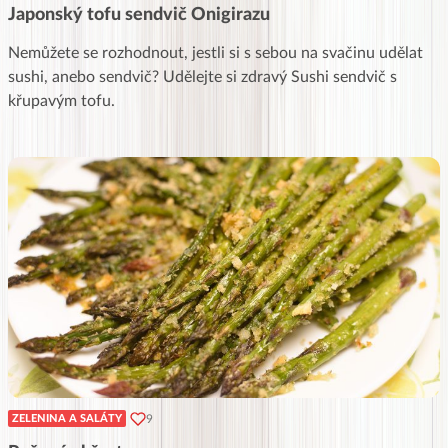
Japonský tofu sendvič Onigirazu
Nemůžete se rozhodnout, jestli si s sebou na svačinu udělat
sushi, anebo sendvič? Udělejte si zdravý Sushi sendvič s
křupavým tofu.
9
ZELENINA A SALÁTY