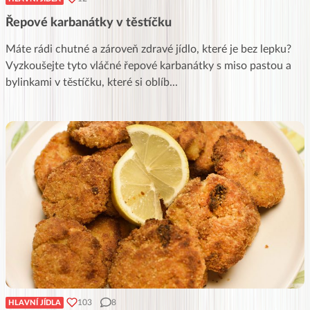
Řepové karbanátky v těstíčku
Máte rádi chutné a zároveň zdravé jídlo, které je bez lepku?
Vyzkoušejte tyto vláčné řepové karbanátky s miso pastou a
bylinkami v těstíčku, které si oblíb
...
103
8
HLAVNÍ JÍDLA