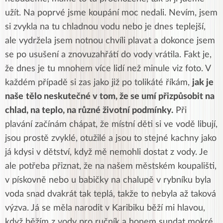
užít. Na poprvé jsme koupání moc nedali. Nevím, jsem
si zvykla na tu chladnou vodu nebo je dnes teplejší,
ale vydržela jsem notnou chvíli plavat a dokonce jsem
se po usušení a znovuzahřátí do vody vrátila. Fakt je,
že dnes je tu mnohem více lidí než minule viz foto. V
každém případě si zas jako již po tolikáté říkám,
jak je
naše
tělo neskutečné v tom, že se umí přizpůsobit na
chlad, na teplo, na různé životní podmínky.
Při
plavání začínám chápat, že místní děti si ve vodě libují,
jsou prostě zvyklé, otužilé a jsou to stejné kachny jako
já kdysi v dětství, když mě nemohli dostat z vody. Je
ale potřeba přiznat, že na našem městském koupališti,
v pískovně nebo u babičky na chalupě v rybníku byla
voda snad dvakrát tak teplá, takže to nebyla až taková
výzva. Já se měla narodit v Karibiku běží mi hlavou,
když běžím z vody pro ručník a honem sundat mokré