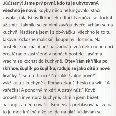
úúúžasný!
Jsme prý první, kdo tu je ubytovaný,
všechno je nové
, kdyby něco nefungovalo, stačí
zavolat, mladší bydlí kousek odtud. Nemůžu se dočkat,
až zmizí. Jakmile se za nimi zavřou dveře, vrhám se na
kuchyň. Nadšená jsem i z obýváčku (všechno je to tu
takové rozkošně maličké), koupelny i ložnice. Na
posteli je normální peřina, žádná divná deka nebo obří
prostěradlo zastrčené v nohách postele. Jásám a
vracím se kochat do kuchyně.
Otevírám skříňku po
skříňce, šuplík po šuplíku, raduju se jako dítě z nové
hračky.
“Jsou tu hrnce! Několik! Úplně nové!”
vykřikuju z kuchyně a Roman zkouší heslo na wifi. “A
vařečka! A ponorný mixér! A ostrý nůž!” Když
proběhla inventura kuchyně, chtěla jsem běžet
nakoupit a něco uvařit. Jsem však přehlasována, že na
to je moc krásně a že se jde na pláž. Vzdávám se