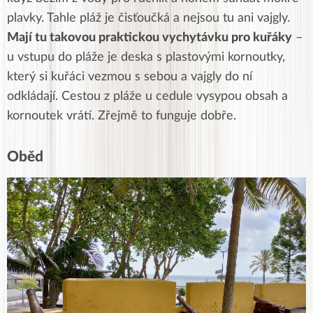
plavky. Tahle pláž je čisťoučká a nejsou tu ani vajgly.
Mají tu takovou praktickou vychytávku pro kuřáky
–
u vstupu do pláže je deska s plastovými kornoutky,
který si kuřáci vezmou s sebou a vajgly do ní
odkládají. Cestou z pláže u cedule vysypou obsah a
kornoutek vrátí. Zřejmě to funguje dobře.
Oběd