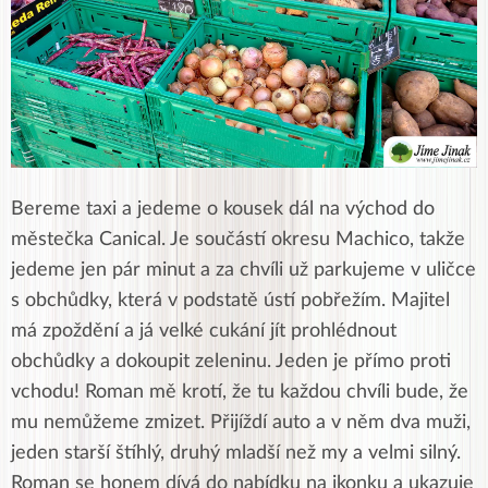
Bereme taxi a jedeme o kousek dál na východ do
městečka Canical. Je součástí okresu Machico, takže
jedeme jen pár minut a za chvíli už parkujeme v uličce
s obchůdky, která v podstatě ústí pobřežím. Majitel
má zpoždění a já velké cukání jít prohlédnout
obchůdky a dokoupit zeleninu. Jeden je přímo proti
vchodu! Roman mě krotí, že tu každou chvíli bude, že
mu nemůžeme zmizet. Přijíždí auto a v něm dva muži,
jeden starší štíhlý, druhý mladší než my a velmi silný.
Roman se honem dívá do nabídku na ikonku a ukazuje