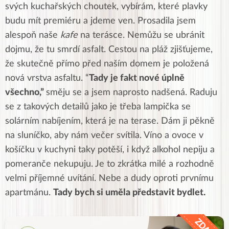
svých kuchařských choutek, vybírám, které plavky
budu mít premiéru a jdeme ven. Prosadila jsem
alespoň naše
kafe
na terásce. Nemůžu se ubránit
dojmu, že tu smrdí asfalt. Cestou na pláž zjišťujeme,
že skutečně přímo před naším domem je položená
nová vrstva asfaltu. “
Tady je fakt nové úplně
všechno,”
směju se a jsem naprosto nadšená. Raduju
se z takových detailů jako je třeba lampička se
solárním nabíjením, která je na terase. Dám ji pěkně
na sluníčko, aby nám večer svítila. Víno a ovoce v
košíčku v kuchyni taky potěší, i když alkohol nepiju a
pomeranče nekupuju. Je to zkrátka milé a rozhodně
velmi příjemné uvítání. Nebe a dudy oproti prvnímu
apartmánu.
Tady bych si uměla představit bydlet.