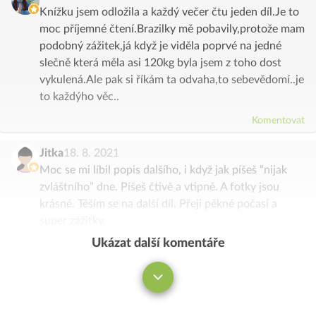
Knížku jsem odložila a každý večer čtu jeden díl.Je to
moc příjemné čtení.Brazilky mě pobavily,protože mam
podobný zážitek,já když je viděla poprvé na jedné
slečně která měla asi 120kg byla jsem z toho dost
vykulená.Ale pak si říkám ta odvaha,to sebevědomí..je
to každýho věc..
Komentovat
Jitka
18. 8. 2021
Moc se mi líbil popis dalšího, i když jak píšeš “nijak
zvláštního” dne. Píšeš čtivě a vtipně. A fotky jsou
krásné. Těším se na další díl. Přeji pěkné počasí a
super zážitky.
Ukázat další komentáře
Komentovat