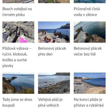
Beach volejbal na
Průzračně čistá
černém písku
voda v zátoce
Plážová výbava –
Betonový plácek
Betonový plácek
ruční, klobouk,
přes den
večer bez lidí
knížka a suché
plavky
Tady jsme se dnes
Veřejná pláž je
Na konci pláže je
koupali
plná velkých
přístav a rybářské