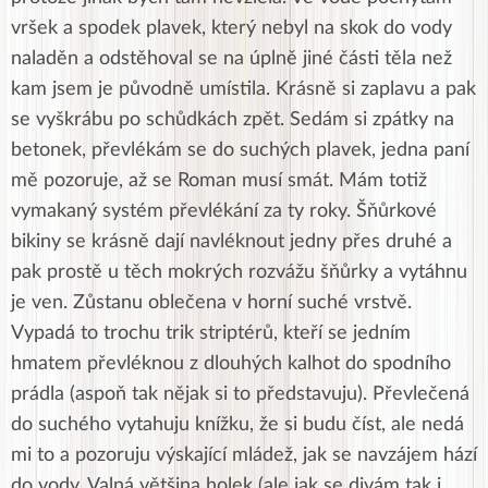
vršek a spodek plavek, který nebyl na skok do vody
naladěn a odstěhoval se na úplně jiné části těla než
kam jsem je původně umístila. Krásně si zaplavu a pak
se vyškrábu po schůdkách zpět. Sedám si zpátky na
betonek, převlékám se do suchých plavek, jedna paní
mě pozoruje, až se Roman musí smát. Mám totiž
vymakaný systém převlékání za ty roky. Šňůrkové
bikiny se krásně dají navléknout jedny přes druhé a
pak prostě u těch mokrých rozvážu šňůrky a vytáhnu
je ven. Zůstanu oblečena v horní suché vrstvě.
Vypadá to trochu trik striptérů, kteří se jedním
hmatem převléknou z dlouhých kalhot do spodního
prádla (aspoň tak nějak si to představuju). Převlečená
do suchého vytahuju knížku, že si budu číst, ale nedá
mi to a pozoruju výskající mládež, jak se navzájem hází
do vody. Valná většina holek (ale jak se divám tak i