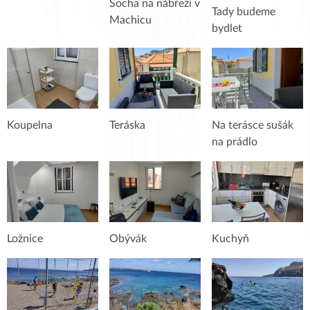
Socha na nábřeží v
Tady budeme
Machicu
bydlet
Koupelna
Teráska
Na terásce sušák
na prádlo
Ložnice
Obývák
Kuchyň