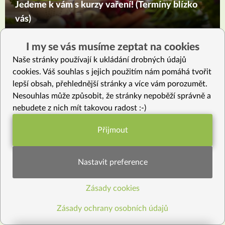
Jedeme k vám s kurzy vaření! (Termíny blízko
vás)
I my se vás musíme zeptat na cookies
Čtěte více na toto téma
Naše stránky používají k ukládání drobných údajů
cookies. Váš souhlas s jejich použitím nám pomáhá tvořit
lepší obsah, přehlednější stránky a více vám porozumět.
Nesouhlas může způsobit, že stránky nepoběží správně a
nebudete z nich mít takovou radost :-)
Přijmout
Funkční nastavení potřebujeme (vždy
aktivní)
Nastavit preference
4
15
BLOG
Za krásami madeirských levád (7.díl)
Zásady cookies
Statistiky pro lepší obsah
Zásady ochrany osobních údajů