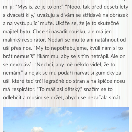
mi ji: “Myslíš, že je to on?” “Nooo, tak před deseti lety
a dvaceti kily,” uvažuju a dívám se střídavě na obrázek
a na vystupující muže. Ukáže se, že je to skutečně
majitel bytu. Chce si nasadit roušku, ale má jen
malinký respirátor. Nedaří se mu to ani natáhnout od
uší přes nos. “My to nepotřebujeme, kvůli nám si to
brát nemusíš” říkám mu, aby se s tím netrápil. Ale on
se nevzdává: “Nechci, aby mě někdo viděl, že to
nemám,” a nějak se mu podaří narvat si gumičky za
uši, které teď trčí legračně do stran a na špičce nosu
má respirátor. “To máš asi dětský,” snažím se to
odlehčit a musím se držet, abych se nezačala smát.