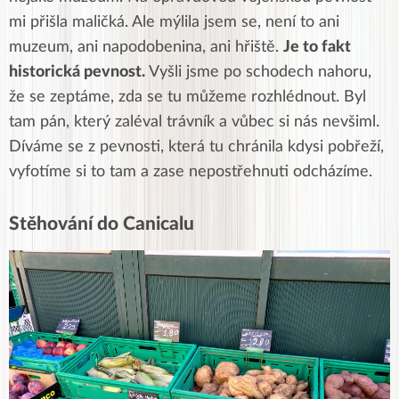
mi přišla maličká. Ale mýlila jsem se, není to ani
muzeum, ani napodobenina, ani hřiště.
Je to fakt
historická pevnost.
Vyšli jsme po schodech nahoru,
že se zeptáme, zda se tu můžeme rozhlédnout. Byl
tam pán, který zaléval trávník a vůbec si nás nevšiml.
Díváme se z pevnosti, která tu chránila kdysi pobřeží,
vyfotíme si to tam a zase nepostřehnuti odcházíme.
Stěhování do Canicalu