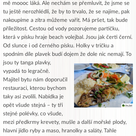
mě moooc láká. Ale nechám se přemluvit, že jsme se
tu ještě nerozhlédli, že by to trvalo, že se najíme, pak
nakoupíme a zítra můžeme vařit. Má pršet, tak bude
příležitost. Cestou od vody pozorujeme partičku,
která v písku hraje beach volejbal. Jsou jak čerti černí.
Od slunce i od černého písku. Holky v tričku a
spodním díle plavek budí dojem že dole nic nemají.
To
jsou ty tanga plavky,
vypadá to legračně.
Majitel bytu nám doporučil
restauraci, kterou bychom
taky asi zvolili. Nabídka je
opět všude stejná – ty tři
stejné polévky, co všude,
mezi předkrmy krevety, mušle a další mořské plody,
hlavní jídlo ryby a maso, hranolky a saláty. Tahle