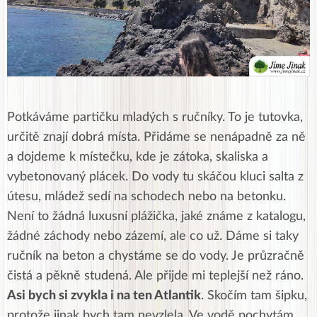
Potkáváme partičku mladých s ručníky. To je tutovka,
určitě znají dobrá místa. Přidáme se nenápadně za ně
a dojdeme k místečku, kde je zátoka, skaliska a
vybetonovaný plácek. Do vody tu skáčou kluci salta z
útesu, mládež sedí na schodech nebo na betonku.
Není to žádná luxusní plážička, jaké známe z katalogu,
žádné záchody nebo zázemí, ale co už. Dáme si taky
ručník na beton a chystáme se do vody. Je průzračně
čistá a pěkně studená. Ale přijde mi teplejší než ráno.
Asi bych si zvykla i na ten Atlantik
. Skočím tam šipku,
protože jinak bych tam nevzlela. Ve vodě pochytám