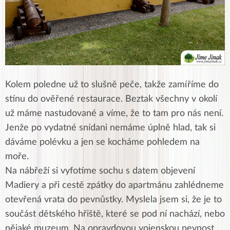
Kolem poledne už to slušně peče, takže zamíříme do
stínu do ověřené restaurace. Beztak všechny v okolí
už máme nastudované a víme, že to tam pro nás není.
Jenže po vydatné snídani nemáme úplně hlad, tak si
dáváme polévku a jen se kocháme pohledem na
moře.
Na nábřeží si vyfotíme sochu s datem objevení
Madiery a při cestě zpátky do apartmánu zahlédneme
otevřená vrata do pevnůstky. Myslela jsem si, že je to
součást dětského hřiště, které se pod ní nachází, nebo
nějaké muzeum. Na opravdovou vojenskou pevnost