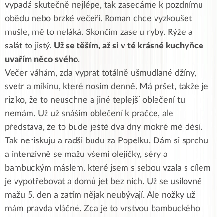
vypadá skutečně nejlépe, tak zasedáme k pozdnímu
obědu nebo brzké večeři. Roman chce vyzkoušet
mušle, mě to neláká. Skončím zase u ryby. Rýže a
salát to jistý.
Už se těším, až si v té krásné kuchyňce
uvařím něco svého
.
Večer váhám, zda vyprat totálně ušmudlané džíny,
svetr a mikinu, které nosím denně. Má pršet, takže je
riziko, že to neuschne a jiné teplejší oblečení tu
nemám. Už už snáším oblečení k pračce, ale
představa, že to bude ještě dva dny mokré mě děsí.
Tak neriskuju a radši budu za Popelku. Dám si sprchu
a intenzivně se mažu všemi olejíčky, séry a
bambuckým máslem, které jsem s sebou vzala s cílem
je vypotřebovat a domů jet bez nich. Už se usilovně
mažu 5. den a zatím nějak neubývají. Ale nožky už
mám pravda vláčné. Zda je to vrstvou bambuckého