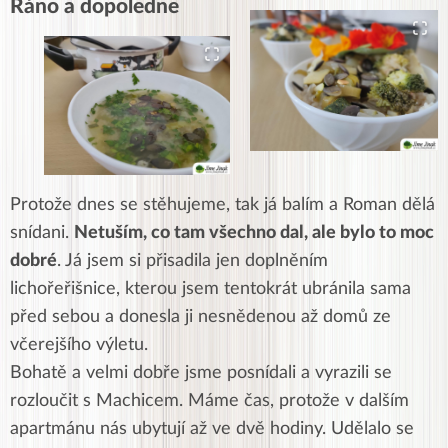
Ráno a dopoledne
Protože dnes se stěhujeme, tak já balím a Roman dělá
snídani.
Netuším, co tam všechno dal, ale bylo to moc
dobré
. Já jsem si přisadila jen doplněním
lichořeřišnice, kterou jsem tentokrát ubránila sama
před sebou a donesla ji nesnědenou až domů ze
včerejšího výletu.
Bohatě a velmi dobře jsme posnídali a vyrazili se
rozloučit s Machicem. Máme čas, protože v dalším
apartmánu nás ubytují až ve dvě hodiny. Udělalo se