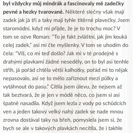
byl vždycky můj mindrák a fascinovaly mě zadečky
pevné a hezky tvarované.
Některé slečny však mají
zadek jak já tři a taky mají tyhle titěrné plavečky. Jsem
staromódní, když mi přijde, že je to trochu moc? V
tom se ozve Roman: “To je fakt zvláštní, jak jim kouká
celej zadek,” asi mi čte myšlenky. V tom se uhodím do
čela: “Víš, co mi teď došlo? Jak mi v té prodejně s
drahými plavkami žádné neseděly, on to byl asi tenhle
střih, já pořád chtěla větší kalhotky, pořád mi to nějak
nepasovalo, asi se to mělo zaříznout mezi půlky a
vytáhnout do pasu.” Cítila jsem úlevu, že nejsem až
tak beztvará, že je jen v módě něco, co jsem si asi
špatně nasadila. Když jsem lezla z vody po schůdcích
ven a jeden takový velký nahý zadek se nade mnou
zrovna dostával taky na břeh, pomyslela jsem si, že
bych se ale v takových plavkách necítila, že i takhle