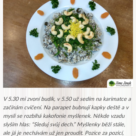
V 5.30 mi zvoní budík, v 5.50 už sedím na karimatce a
začínám cvičení. Na parapet bubnují kapky deště a v
mysli se rozbíhá kakofonie myšlenek. Někde vzadu
slyším hlas: “Sleduj svůj dech.” Myšlenky běží stále,
ale já je nechávám už jen proudit. Pozice za pozicí,