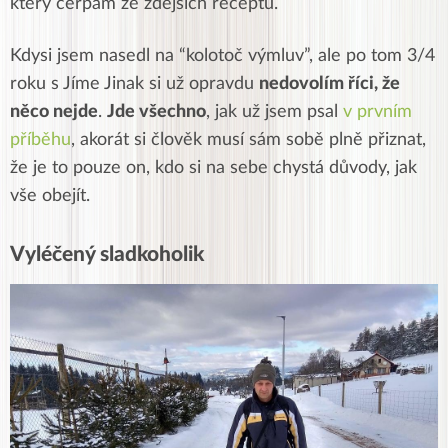
který čerpám ze zdejších receptů.
Kdysi jsem nasedl na “kolotoč výmluv”, ale po tom 3/4
roku s Jíme Jinak si už opravdu
nedovolím říci, že
něco nejde
.
Jde všechno
, jak už jsem psal
v prvním
příběhu
, akorát si člověk musí sám sobě plně přiznat,
že je to pouze on, kdo si na sebe chystá důvody, jak
vše obejít.
Vyléčený sladkoholik