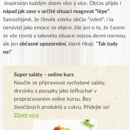
inspirován každým dnem více a více. Občas přijde i
nápad jak zase v určité situaci reagovat “lépe”
.
Samozřejmě, že člověk vzteky občas “vyletí”, i ta
nenávist jako emoce se objeví. Jde jen o to, že časem
se vše rovná a takovéto situace nejsou denní normou,
ale jen
občasné upozornění
, které říkají: “
Tak tudy
ne!
“
Super saláty – online kurz
Naučte se připravovat vychytané saláty,
dresinky a posypky jako šéfkuchař v
propracovaném online kurzu. Bez
živočišných produktů a cukru. Přidejte se!
Zjistit více