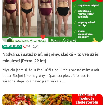
44
6
VAŠE PŘÍBĚHY
Nadváha, špatná pleť, migrény, sladké – to vše už je
minulostí (Petra, 29 let)
Myslela jsem si, že kuřecí kůži a celulitidu prostě mám a mít
budu. Stejně jako migrény a špatnou pleť. Jídlem se to
zásadně zlepšilo a navíc jsem získala
...