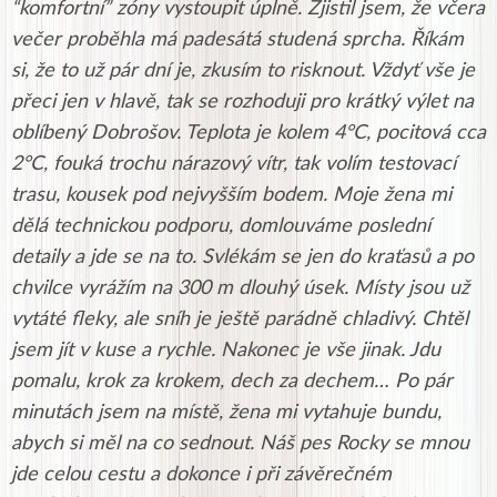
“komfortní” zóny vystoupit úplně. Zjistil jsem, že včera
večer proběhla má padesátá studená sprcha. Říkám
si, že to už pár dní je, zkusím to risknout. Vždyť vše je
přeci jen v hlavě, tak se rozhoduji pro krátký výlet na
oblíbený Dobrošov. Teplota je kolem 4°C, pocitová cca
2°C, fouká trochu nárazový vítr, tak volím testovací
trasu, kousek pod nejvyšším bodem. Moje žena mi
dělá technickou podporu, domlouváme poslední
detaily a jde se na to. Svlékám se jen do kraťasů a po
chvilce vyrážím na 300 m dlouhý úsek. Místy jsou už
vytáté fleky, ale sníh je ještě parádně chladivý. Chtěl
jsem jít v kuse a rychle. Nakonec je vše jinak. Jdu
pomalu, krok za krokem, dech za dechem… Po pár
minutách jsem na místě, žena mi vytahuje bundu,
abych si měl na co sednout. Náš pes Rocky se mnou
jde celou cestu a dokonce i při závěrečném