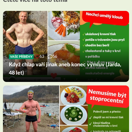
63
56
VAŠE PŘÍBĚHY
Když chlap vaří jinak aneb konec výmluv (Jarda,
48 let)