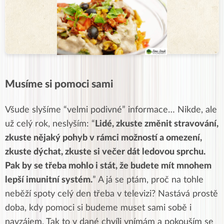
Musíme si pomoci sami
Všude slyšíme “velmi podivné” informace… Nikde, ale
už celý rok, neslyším: “
Lidé, zkuste změnit stravování,
zkuste nějaký pohyb v rámci možností a omezení,
zkuste dýchat, zkuste si večer dát ledovou sprchu.
Pak by se třeba mohlo i stát, že budete mít mnohem
lepší imunitní systém.
” A já se ptám, proč na tohle
neběží spoty celý den třeba v televizi? Nastává prostě
doba, kdy pomoci si budeme muset sami sobě i
navzájem. Tak to v dané chvíli vnímám a pokouším se