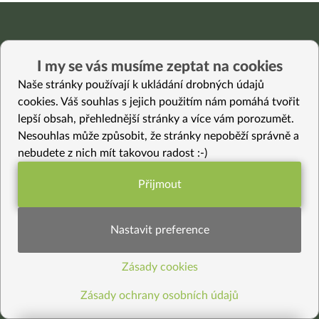
I my se vás musíme zeptat na cookies
Naše stránky používají k ukládání drobných údajů
cookies. Váš souhlas s jejich použitím nám pomáhá tvořit
Kde jste nás viděli
lepší obsah, přehlednější stránky a více vám porozumět.
Nesouhlas může způsobit, že stránky nepoběží správně a
nebudete z nich mít takovou radost :-)
Přijmout
Funkční nastavení potřebujeme (vždy
aktivní)
Nastavit preference
Zdravé recepty
Jak začít
Zásady cookies
Statistiky pro lepší obsah
Online kurzy
Zásady ochrany osobních údajů
O Jíme Jinak