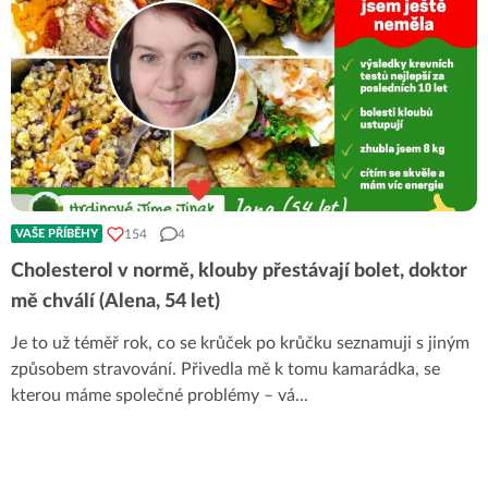
154
4
VAŠE PŘÍBĚHY
Cholesterol v normě, klouby přestávají bolet, doktor
mě chválí (Alena, 54 let)
Je to už téměř rok, co se krůček po krůčku seznamuji s jiným
způsobem stravování. Přivedla mě k tomu kamarádka, se
kterou máme společné problémy – vá
...