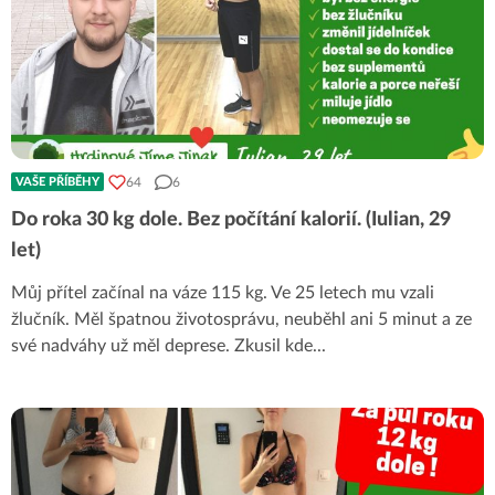
64
6
VAŠE PŘÍBĚHY
Do roka 30 kg dole. Bez počítání kalorií. (Iulian, 29
let)
Můj přítel začínal na váze 115 kg. Ve 25 letech mu vzali
žlučník. Měl špatnou životosprávu, neuběhl ani 5 minut a ze
své nadváhy už měl deprese. Zkusil kde
...