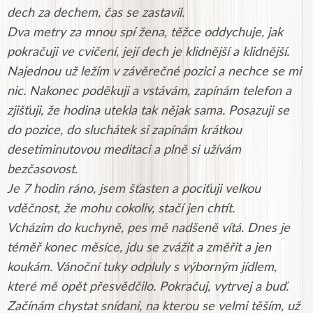
dech za dechem, čas se zastavil.
Dva metry za mnou spí žena, těžce oddychuje, jak
pokračuji ve cvičení, její dech je klidnější a klidnější.
Najednou už ležím v závěrečné pozici a nechce se mi
nic. Nakonec poděkuji a vstávám, zapínám telefon a
zjišťuji, že hodina utekla tak nějak sama. Posazuji se
do pozice, do sluchátek si zapínám krátkou
desetiminutovou meditaci a plně si užívám
bezčasovost.
Je 7 hodin ráno, jsem šťasten a pociťuji velkou
vděčnost, že mohu cokoliv, stačí jen chtít.
Vcházím do kuchyně, pes mě nadšeně vítá. Dnes je
téměř konec měsíce, jdu se zvážit a změřit a jen
koukám. Vánoční tuky odpluly s výborným jídlem,
které mě opět přesvědčilo. Pokračuj, vytrvej a buď.
Začínám chystat snídani, na kterou se velmi těším, už