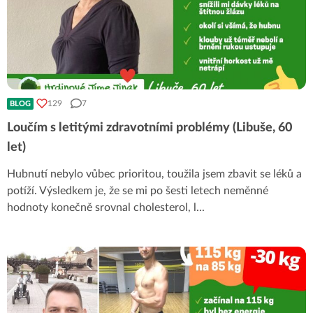
129
7
BLOG
Loučím s letitými zdravotními problémy (Libuše, 60
let)
Hubnutí nebylo vůbec prioritou, toužila jsem zbavit se léků a
potíží. Výsledkem je, že se mi po šesti letech neměnné
hodnoty konečně srovnal cholesterol, l
...