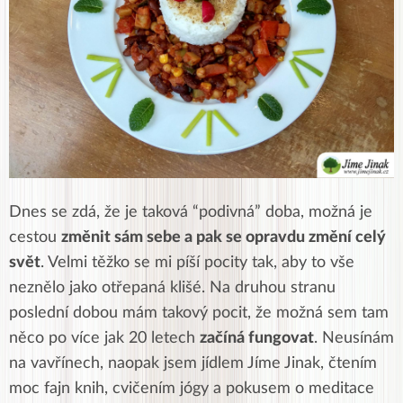
Dnes se zdá, že je taková “podivná” doba, možná je
cestou
změnit sám sebe a pak se opravdu změní celý
svět
. Velmi těžko se mi píší pocity tak, aby to vše
neznělo jako otřepaná klišé. Na druhou stranu
poslední dobou mám takový pocit, že možná sem tam
něco po více jak 20 letech
začíná fungovat
. Neusínám
na vavřínech, naopak jsem jídlem Jíme Jinak, čtením
moc fajn knih, cvičením jógy a pokusem o meditace