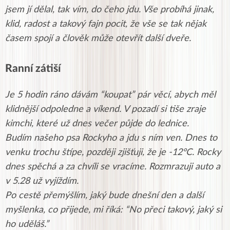
jsem jí dělal, tak vím, do čeho jdu. Vše probíhá jinak,
klid, radost a takový fajn pocit, že vše se tak nějak
časem spojí a člověk může otevřít další dveře.
Ranní zátiší
Je 5 hodin ráno dávám “koupat” pár věcí, abych měl
klidnější odpoledne a víkend. V pozadí si tiše zraje
kimchi, které už dnes večer půjde do lednice.
Budím našeho psa Rockyho a jdu s ním ven. Dnes to
venku trochu štípe, později zjišťuji, že je -12°C. Rocky
dnes spěchá a za chvíli se vracíme. Rozmrazuji auto a
v 5.28 už vyjíždím.
Po cestě přemýšlím, jaký bude dnešní den a další
myšlenka, co přijede, mi říká: “No přeci takový, jaký si
ho uděláš.”