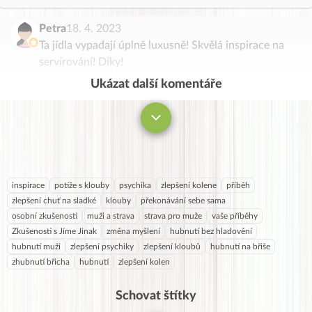
Petra
18. 4. 2023
Ta jídla vypadají úplně luxusně! Skvělá inspirace na
servírování! Díky!
Ukázat další komentáře
Komentovat
inspirace
potíže s klouby
psychika
zlepšení kolene
příběh
zlepšení chuť na sladké
klouby
překonávání sebe sama
osobní zkušenosti
muži a strava
strava pro muže
vaše příběhy
Zkušenosti s Jíme Jinak
změna myšlení
hubnutí bez hladovění
hubnutí muži
zlepšení psychiky
zlepšení kloubů
hubnutí na břiše
zhubnutí břicha
hubnutí
zlepšení kolen
Schovat štítky