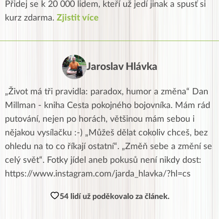
Přidej se k 20 000 lidem, kteří už jedí jinak a spusť si
kurz zdarma.
Zjistit více
Jaroslav Hlávka
„Život má tři pravidla: paradox, humor a změna“ Dan
Millman - kniha Cesta pokojného bojovníka. Mám rád
putování, nejen po horách, většinou mám sebou i
nějakou vysílačku :-) „Můžeš dělat cokoliv chceš, bez
ohledu na to co říkají ostatní“. „Změň sebe a změní se
celý svět“. Fotky jídel aneb pokusů není nikdy dost:
https://www.instagram.com/jarda_hlavka/?hl=cs
54 lidí už poděkovalo za článek.