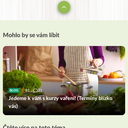
Mohlo by se vám líbit
81
31
BLOG
Jedeme k vám s kurzy vaření! (Termíny blízko
vás)
Čtěte více na toto téma