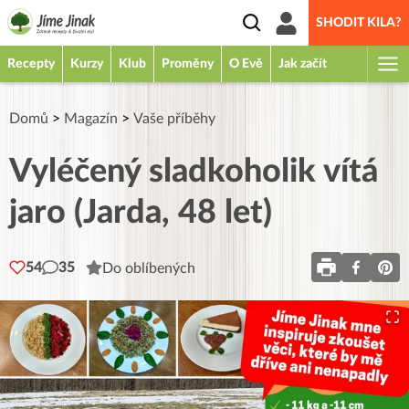
SHODIT KILA?
Recepty
Kurzy
Klub
Proměny
O Evě
Jak začít
Domů
>
Magazín
>
Vaše příběhy
Vyléčený sladkoholik vítá
jaro (Jarda, 48 let)
54
35
Do oblíbených