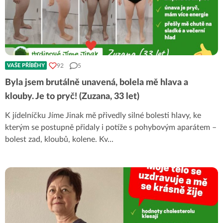
92
5
VAŠE PŘÍBĚHY
Byla jsem brutálně unavená, bolela mě hlava a
klouby. Je to pryč! (Zuzana, 33 let)
K jídelníčku Jíme Jinak mě přivedly silné bolesti hlavy, ke
kterým se postupně přidaly i potíže s pohybovým aparátem –
bolest zad, kloubů, kolene. Kv
...