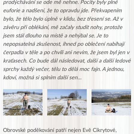
prodýchávání se ode mě nehne. Pocity byly plné
euforie a nadšení, že to opravdu jde. Překvapením
bylo, že tělo bylo úplně v klidu, bez třesení se. Až v
závěru při oblékání, mě začaly studit nohy, protože
jsem stál dlouho na místě a nehýbal se. Je to
nepopsatelná zkušenost, ihned po oblečení nabíhají
čerpadla v těle a po chvíli ani nevím, že jsem byl jen v
kraťasech. Co bude dál následovat, další a další ledové
sprchy každý večer, tělu to dělá moc fajn. A jednou,
kdoví, možná si splním další sen…
Obrovské poděkování patří nejen Evě Cikrytové,