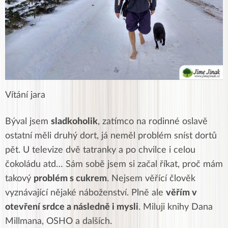
Vítání jara
Býval jsem
sladkoholik
, zatímco na rodinné oslavě
ostatní měli druhý dort, já neměl problém sníst dortů
pět. U televize dvě tatranky a po chvilce i celou
čokoládu atd… Sám sobě jsem si začal říkat, proč mám
takový
problém s cukrem
. Nejsem věřící člověk
vyznávající nějaké náboženství. Plně ale
věřím v
otevření srdce a následně i mysli
. Miluji knihy Dana
Millmana, OSHO a dalších.