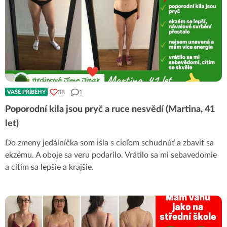
38
1
VAŠE PŘÍBĚHY
Poporodní kila jsou pryč a ruce nesvědí (Martina, 41
let)
Do zmeny jedálníčka som išla s cieľom schudnúť a zbaviť sa
ekzému. A oboje sa veru podarilo. Vrátilo sa mi sebavedomie
a cítim sa lepšie a krajšie.