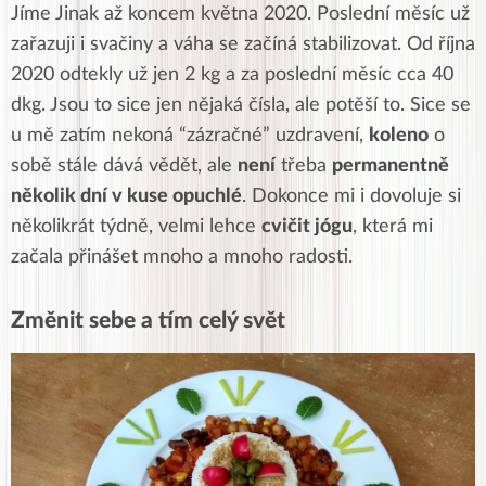
Jíme Jinak až koncem května 2020. Poslední měsíc už
zařazuji i svačiny a váha se začíná stabilizovat. Od října
2020 odtekly už jen 2 kg a za poslední měsíc cca 40
dkg. Jsou to sice jen nějaká čísla, ale potěší to. Sice se
u mě zatím nekoná “zázračné” uzdravení,
koleno
o
sobě stále dává vědět, ale
není
třeba
permanentně
několik dní v kuse opuchlé
. Dokonce mi i dovoluje si
několikrát týdně, velmi lehce
cvičit jógu
, která mi
začala přinášet mnoho a mnoho radosti.
Změnit sebe a tím celý svět