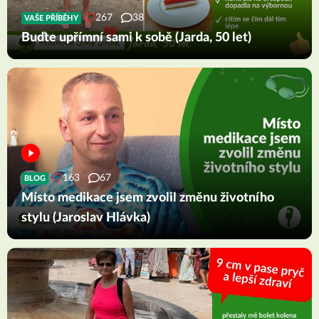
267
38
VAŠE PŘÍBĚHY
Buďte upřímní sami k sobě (Jarda, 50 let)
163
67
BLOG
Místo medikace jsem zvolil změnu životního
stylu (Jaroslav Hlávka)