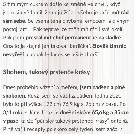
S tím mým cukrem došlo ke změně ve chvíli, když
jsem si uvědomil, že nejtěžší ze všeho je začít
mít rád
sám sebe
. Se všemi těmi chybami, emocemi a divnými
postoji atd… Pak teprve lze začít mít rád i své okolí.
Pak jsem
přestal mít chuť permanentně na sladké
.
Ona to je stejně jen taková “berlička”,
člověk tím nic
nevyřeší
, naopak ledacos se ještě zhorší.
Sbohem, tukový prstenče krásy
Dnes proběhlo vážení a měření,
jsem nadšen a plně
spokojen
. Když jsem se vážil začátkem ledna 2020
bylo to při výšce 172 cm 76,9 kg a 96 cm v pase. Po
3/4 roku s Jíme Jinak je
dnešní skóre 65,6 kg a 85 cm
v pase
, takže “pánský tukový prstenec krásy” odtéká.
Plně vařit recepty po skoro celý týden jsem začal s