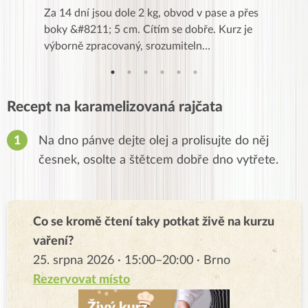
k,
Za 14 dní jsou dole 2 kg, obvod v pase a přes
Dnes jse
znání pro
boky &#8211; 5 cm. Cítím se dobře. Kurz je
zapadlé p
…
výborně zpracovaný, srozumiteln…
od EVY. 
Recept na karamelizovaná rajčata
Na dno pánve dejte olej a prolisujte do něj
česnek, osolte a štětcem dobře dno vytřete.
Co se kromě čtení taky potkat živě na kurzu
vaření?
25. srpna 2026 · 15:00–20:00 · Brno
Rezervovat místo