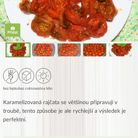
Přidat
bez lepku
bez cukru
sezóna léto
Karamelizovaná rajčata se většinou připravují v
troubě, tento způsobe je ale rychlejší a výsledek je
perfektní.