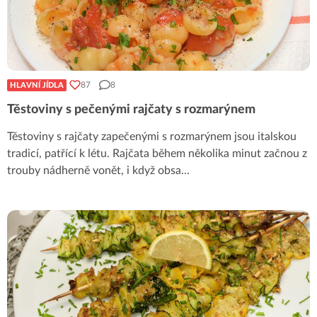
87
8
HLAVNÍ JÍDLA
Těstoviny s pečenými rajčaty s rozmarýnem
Těstoviny s rajčaty zapečenými s rozmarýnem jsou italskou
tradicí, patřící k létu. Rajčata během několika minut začnou z
trouby nádherně vonět, i když obsa
...