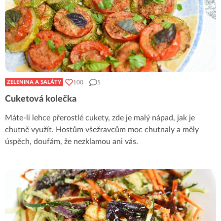
100
5
ZELENINA A SALÁTY
Cuketová kolečka
Máte-li lehce přerostlé cukety, zde je malý nápad, jak je
chutně využít. Hostům všežravcům moc chutnaly a měly
úspěch, doufám, že nezklamou ani vás.