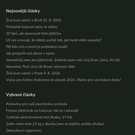
Nejnovější články
Živý kurz vaření v Brně 25. 8. 2026
Přestaňte bojovat samy se sebou
10 tipů, jak zpracovat letní jablíčka
Už vás unavuje, že někdo pořád řeší, jak byste měla vypadat?
Pět kilo mít a nemít je podstatný rozdíl!
Jak podpořit své zdraví v srpnu
Nezměnila jsem jen jídelníček. Změnila jsem celý svůj život. (Jana, 46 let)
Neumírej: Proč chce žít Bryan Johnson déle
Živý kurz vaření v Praze 9. 8. 2026
Výzva pro hrdiny Hubneme do plavek 2026. Máme pro vás krásné dárky!
Vybrané články
Potraviny pro naši psychickou pohodu
Fitness jídelníček na hubnutí: Jde to i zdravěji!
Cystické akné konečně mizí (Katka, 27 let)
Zatím mám dole 22 kg a zbavila jsem se dalšího prášku (Katka)
Detoxikace organismu