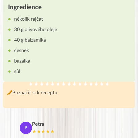
Ingredience
několik rajčat
30 g olivového oleje
40 g balzamika
česnek
bazalka
sůl
Poznačit si k receptu
Petra
Ma
P
M
★★★★★
★