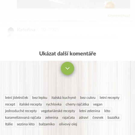
Komentovat
Kateřina
9. 10. 2025
Vynikající! Použila jsem poslední cherry rajčátka,
neloupala – skvělá příloha k obědu😋
Ukázat další komentáře
Komentovat
letní jídelníček
bez lepku
italská kuchyně
bez cukru
letní recepty
recept
italské recepty
rychlovka
cherry rajčátka
vegan
jednoduché recepty
vegetariánské recepty
letní zelenina
léto
karamelizovaná rajčata
zelenina
rajačata
zdraví
česnek
bazalka
Itálie
sezóna léto
balzamiko
olivový olej