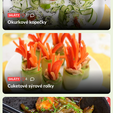
7
SALÁTY
Okurkové kopečky
4
SALÁTY
Cuketové sýrové rolky