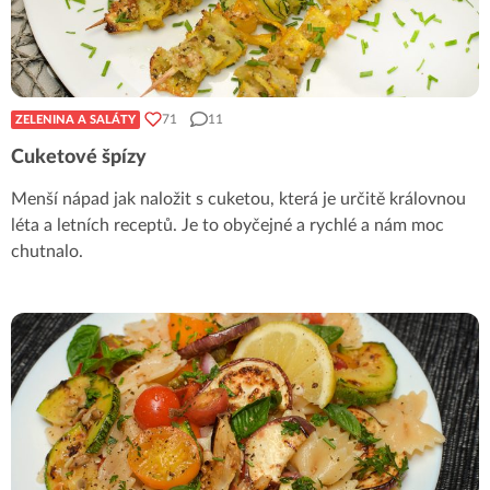
71
11
ZELENINA A SALÁTY
Cuketové špízy
Menší nápad jak naložit s cuketou, která je určitě královnou
léta a letních receptů. Je to obyčejné a rychlé a nám moc
chutnalo.