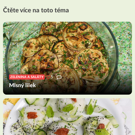
Čtěte více na toto téma
5
ZELENINA A SALÁTY
Mlsný lilek