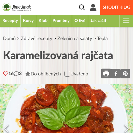
SHODIT KILA?
Recepty
Kurzy
Klub
Proměny
O Evě
Jak začít
Domů
>
Zdravé recepty
>
Zelenina a saláty
>
Teplá
Karamelizovaná rajčata
16
3
Do oblíbených
Uvařeno