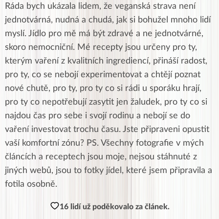
Ráda bych ukázala lidem, že veganská strava není
jednotvárná, nudná a chudá, jak si bohužel mnoho lidí
myslí. Jídlo pro mě má být zdravé a ne jednotvárné,
skoro nemocniční. Mé recepty jsou určeny pro ty,
kterým vaření z kvalitních ingrediencí, přináší radost,
pro ty, co se nebojí experimentovat a chtějí poznat
nové chutě, pro ty, pro ty co si rádi u sporáku hrají,
pro ty co nepotřebují zasytit jen žaludek, pro ty co si
najdou čas pro sebe i svojí rodinu a nebojí se do
vaření investovat trochu času. Jste připraveni opustit
vaší komfortní zónu? PS. Všechny fotografie v mých
článcích a receptech jsou moje, nejsou stáhnuté z
jiných webů, jsou to fotky jídel, které jsem připravila a
fotila osobně.
16 lidí už poděkovalo za článek.