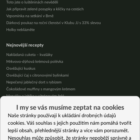
Toto jste o luštěninách nevěděli
Jak připravit zelené posypky a klíčky na cestách
Vzpomínka na setkání v Brně
Dárkový poukaz na roční členství v Klubu JJ s 33% slevou
Holky neblázněte
Nejnovější recepty
Nakládaná cuketa – kvašáky
Mrkvovo-dýňová krémová polévka
Osvěžující kuskus
Osvěžující čaj s citronovými bylinkami
Nepečený jablečný dort s rybízem
Čokoládové muffiny s mangovým krémem
Meruňky a jablka v citrónovém želé
Krémová zeleninová polévka s koprem a vločkami
I my se vás musíme zeptat na cookies
Celozrnná rýže basmati se zeleninou
Naše stránky používají k ukládání drobných údajů
Citrónové muffiny s borůvkovým krémem
cookies. Váš souhlas s jejich použitím nám pomáhá tvořit
lepší obsah, přehlednější stránky a více vám porozumět.
Vybrané recepty
Nesouhlas může způsobit, že stránky nepoběží správně a