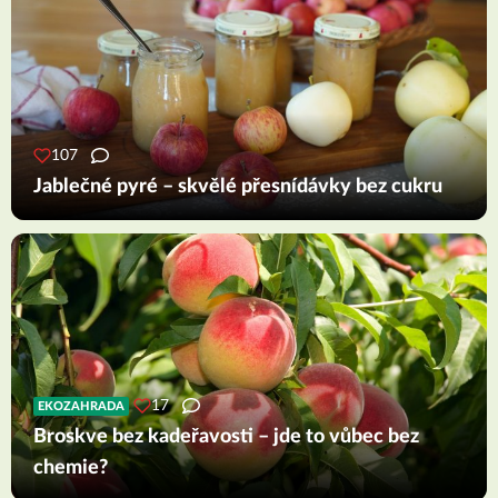
107
Jablečné pyré – skvělé přesnídávky bez cukru
17
EKOZAHRADA
Broskve bez kadeřavosti – jde to vůbec bez
chemie?