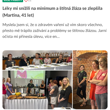
11
VAŠE PŘÍBĚHY
Léky mi snížili na minimum a štítná žláza se zlepšila
(Martina, 41 let)
Myslela jsem si, že o zdravém vaření už vím skoro všechno,
přesto mě trápilo zažívání a problémy se štítnou žlázou. Jarní
očista mi přinesla úlevu, více en
...