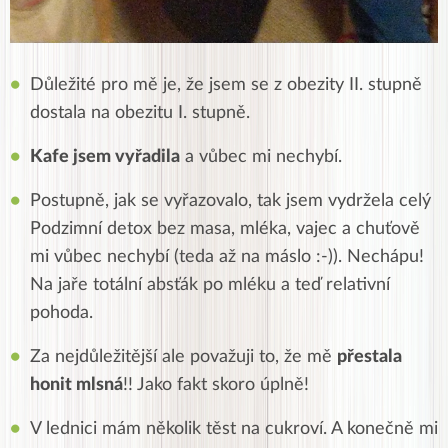
Důležité pro mě je, že jsem se z obezity II. stupně
dostala na obezitu I. stupně.
Kafe jsem vyřadila
a vůbec mi nechybí.
Postupně, jak se vyřazovalo, tak jsem vydržela celý
Podzimní detox bez masa, mléka, vajec a chuťově
mi vůbec nechybí (teda až na máslo :-)). Nechápu!
Na jaře totální absťák po mléku a teď relativní
pohoda.
Za nejdůležitější ale považuji to, že mě
přestala
honit mlsná
!! Jako fakt skoro úplně!
V lednici mám několik těst na cukroví. A konečně mi