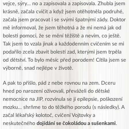
vejce, sýry… no a zapisovala a zapisovala. Zhubla jsem
krásně, začala cvičit a když jsem otěhotněla podruhé,
začala jsem pracovat i se svými špatnými zády. Doktor
mě informoval, že jsem těhotná a že mi nemá jak od
bolesti pomoci, že se mění těžiště a nevím, co ještě.
Tak jsem to vzala jinak a každodenním cvičením se mi
podařilo zcela zbavit bolestí zad, kterými jsem trpěla
od dětství. To bylo měsíc před porodem! Cítila jsem se
výborně, snad nejlépe v životě.
A pak to přišlo, pád z nebe rovnou na zem. Dceru
hned po narození oživovali, převáželi do dětské
nemocnice na JIP, rozvinula se jí epilepsie, poškození
mozku… shrňme to do těžkého porodu (s následky). A
začal lékařský kolotoč, cvičení Vojtovky a
neskutečného
dojídání se čokoládou a sušenkami
.