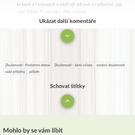
krásná a i vypadáš v obličeji zdravě a radostně, jak
píše Dáša. To mi taky dělá radost!
Ukázat další komentáře
Komentovat
Zkušenosti - Podzimní detox
Zkušenosti - Jarní očista
osobní zkušenosti
vaše příběhy
příběh
Schovat štítky
Mohlo by se vám líbit