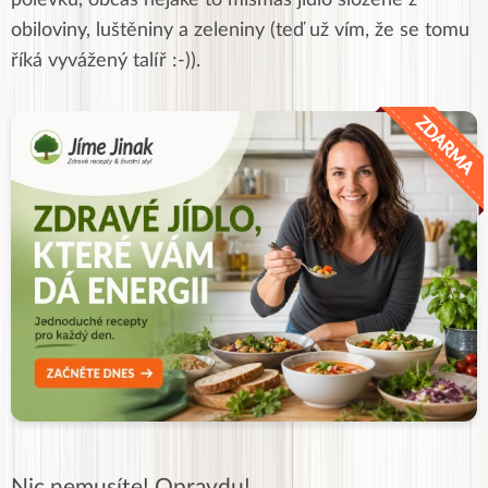
polévku, občas nějaké to mišmaš jídlo složené z
obiloviny, luštěniny a zeleniny (teď už vím, že se tomu
říká vyvážený talíř :-)).
Nic nemusíte! Opravdu!