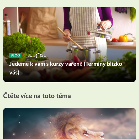
80
31
BLOG
Jedeme k vám s kurzy vaření! (Termíny blízko
vás)
Čtěte více na toto téma