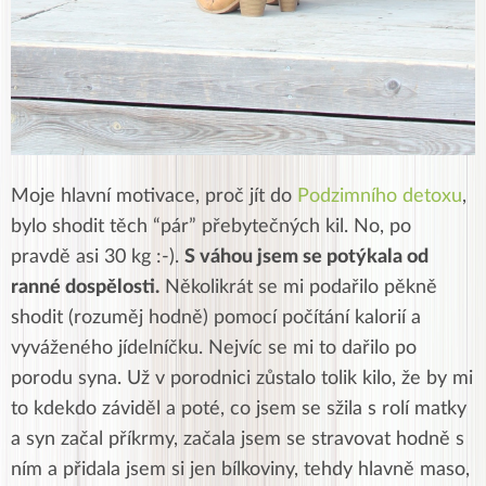
Moje hlavní motivace, proč jít do
Podzimního detoxu
,
bylo shodit těch “pár” přebytečných kil. No, po
pravdě asi 30 kg :-).
S váhou jsem se potýkala od
ranné dospělosti.
Několikrát se mi podařilo pěkně
shodit (rozuměj hodně) pomocí počítání kalorií a
vyváženého jídelníčku. Nejvíc se mi to dařilo po
porodu syna. Už v porodnici zůstalo tolik kilo, že by mi
to kdekdo záviděl a poté, co jsem se sžila s rolí matky
a syn začal příkrmy, začala jsem se stravovat hodně s
ním a přidala jsem si jen bílkoviny, tehdy hlavně maso,