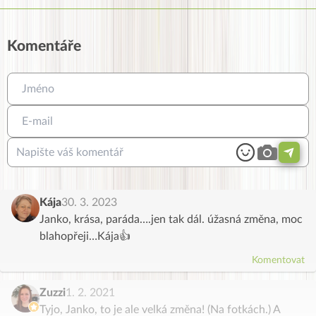
Komentáře
Kája
30. 3. 2023
Janko, krása, paráda….jen tak dál. úžasná změna, moc
blahopřeji…Kája👍
Komentovat
Zuzzi
1. 2. 2021
Tyjo, Janko, to je ale velká změna! (Na fotkách.) A