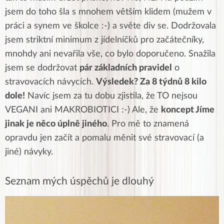
jsem do toho šla s mnohem větším klidem (mužem v
práci a synem ve školce :-) a světe div se. Dodržovala
jsem striktní minimum z jídelníčků pro začátečníky,
mnohdy ani nevařila vše, co bylo doporučeno. Snažila
jsem se dodržovat
pár základních pravidel
o
stravovacích návycích.
Výsledek? Za 8 týdnů 8 kilo
dole!
Navíc jsem za tu dobu zjistila, že TO nejsou
VEGANI ani MAKROBIOTICI :-) Ale, že
koncept Jíme
jinak je něco úplně jiného
. Pro mě to znamená
opravdu jen začít a pomalu měnit své stravovací (a
jiné) návyky.
Seznam mých úspěchů je dlouhý