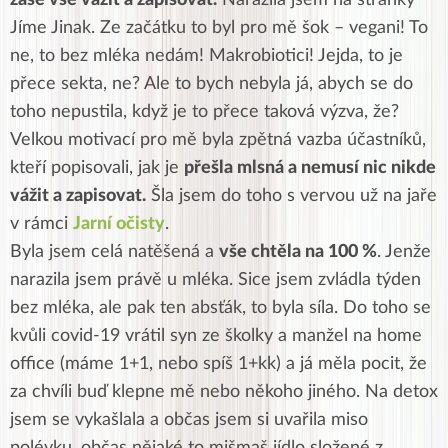
zase vše vážit a zapisovat.
Narazila jsem na stránky
Jíme Jinak. Ze začátku to byl pro mě šok – vegani! To
ne, to bez mléka nedám! Makrobiotici! Jejda, to je
přece sekta, ne? Ale to bych nebyla já, abych se do
toho nepustila, když je to přece taková výzva, že?
Velkou motivací pro mě byla zpětná vazba účastníků,
kteří popisovali, jak je
přešla mlsná a nemusí nic nikde
vážit a zapisovat.
Šla jsem do toho s vervou už na jaře
v rámci
Jarní očisty
.
Byla jsem celá natěšená a
vše chtěla na 100 %
. Jenže
narazila jsem právě u mléka. Sice jsem zvládla týden
bez mléka, ale pak ten absťák, to byla síla. Do toho se
kvůli covid-19 vrátil syn ze školky a manžel na home
office (máme 1+1, nebo spíš 1+kk) a já měla pocit, že
za chvíli buď klepne mě nebo někoho jiného. Na detox
jsem se vykašlala a občas jsem si uvařila miso