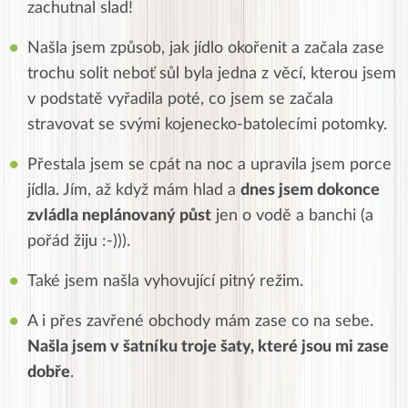
zachutnal slad!
Našla jsem způsob, jak jídlo okořenit a začala zase
trochu solit neboť sůl byla jedna z věcí, kterou jsem
v podstatě vyřadila poté, co jsem se začala
stravovat se svými kojenecko-batolecími potomky.
Přestala jsem se cpát na noc a upravila jsem porce
jídla. Jím, až když mám hlad a
dnes jsem dokonce
zvládla neplánovaný půst
jen o vodě a banchi (a
pořád žiju :-))).
Také jsem našla vyhovující pitný režim.
A i přes zavřené obchody mám zase co na sebe.
Našla jsem v šatníku troje šaty, které jsou mi zase
dobře
.