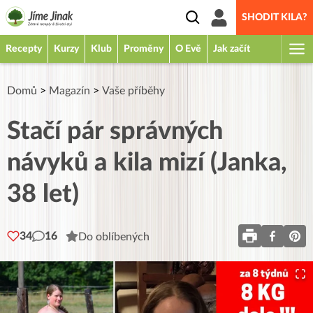
SHODIT KILA?
Recepty
Kurzy
Klub
Proměny
O Evě
Jak začít
Domů
>
Magazín
>
Vaše příběhy
Stačí pár správných
návyků a kila mizí (Janka,
38 let)
34
16
Do oblíbených