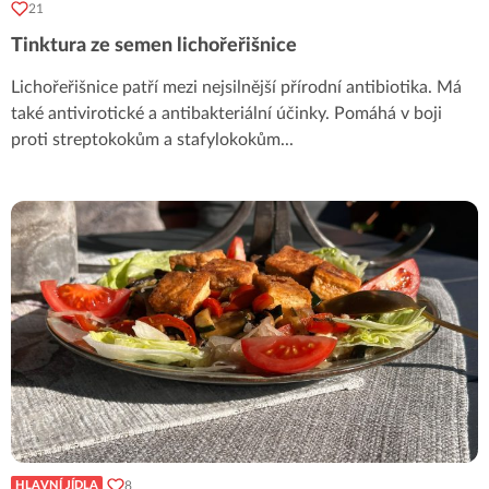
21
Tinktura ze semen lichořeřišnice
Lichořeřišnice patří mezi nejsilnější přírodní antibiotika. Má
také antivirotické a antibakteriální účinky. Pomáhá v boji
proti streptokokům a stafylokokům
...
8
HLAVNÍ JÍDLA