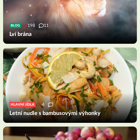
198
11
BLOG
Lví brána
4
HLAVNÍ JÍDLA
Letní nudle s bambusovými výhonky