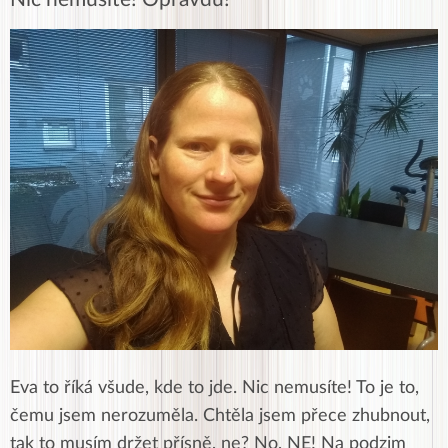
Eva to říká všude, kde to jde. Nic nemusíte! To je to,
čemu jsem nerozuměla. Chtěla jsem přece zhubnout,
tak to musím držet přísně, ne? No, NE! Na podzim