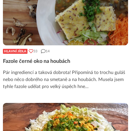
33
14
HLAVNÍ JÍDLA
Fazole černé oko na houbách
Pár ingrediencí a taková dobrota! Připomíná to trochu guláš
nebo něco dobrého na smetaně a na houbách. Musela jsem
tyhle fazole udělat pro velký úspěch hne
...