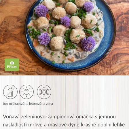
Přidat
bez mléka
sezóna léto
sezóna zima
Voňavá zeleninovo-žampionová omáčka s jemnou
nasládlostí mrkve a máslové dýně krásně doplní lehké