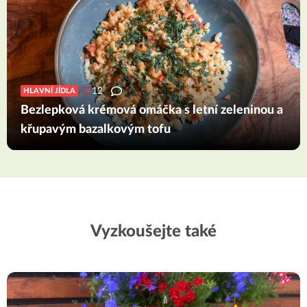
12
HLAVNÍ JÍDLA
Bezlepková krémová omáčka s letní zeleninou a
křupavým bazalkovým tofu
Vyzkoušejte také