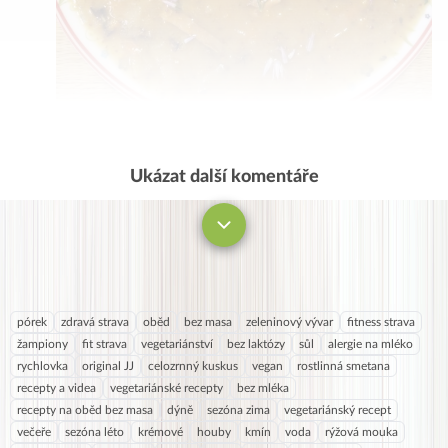
Ukázat další komentáře
Komentovat
pórek
zdravá strava
oběd
bez masa
zeleninový vývar
fitness strava
žampiony
fit strava
vegetariánství
bez laktózy
sůl
alergie na mléko
rychlovka
original JJ
celozrnný kuskus
vegan
rostlinná smetana
recepty a videa
vegetariánské recepty
bez mléka
recepty na oběd bez masa
dýně
sezóna zima
vegetariánský recept
večeře
sezóna léto
krémové
houby
kmín
voda
rýžová mouka