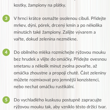
kostky, žampiony na plátky.
V hrnci krátce osmažte osolenou cibuli. Přidejte
mrkev, dýni, pórek, drcený kmín a po několika
minutách také žampiony. Zalijte vývarem a
vařte, dokud zelenina nezměkne.
Do obilného mléka rozmíchejte rýžovou mouku
bez hrudek a vlijte do omáčky. Přidejte ovesnou
smetanu a několik minut zvolna povařte, až
omáčka zhoustne a propojí chutě. Část zeleniny
můžete rozmixovat pro jemnější konzistenci,
nebo nechat omáčku rustikální.
Do vychladlého kuskusu postupně zapracujte
rýžovou mouku tak, aby vzniklo těsto držící tvar.