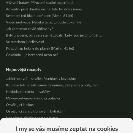
Výživné batáty: Přirozeně sladké superfoods
Adventní půst dneska začíná, kdo ho drží s námi?
Sestra mi teď říká hubeňoure (Alena, 61 let)
Video motivace: Nečekejte, až to bude dokonalé
Jak zpracovat zbylé obiloviny?
Byly unavené, bály se a stejně začaly. Tady jsou jejich příběhy.
Se strachem k celistvosti
Když chlap hubne do plavek (Martin, 45 let)
Čokoláda – je bezpečná nebo ne?
Nejnovější recepty
Jablečné pyré – skvělé přesnídávky bez cukru
Křupavé tofu s restovanou zeleninou, žampiony a bulgurem
Nakládaná cuketa – kvašáky
Mrkvovo-dýňová krémová polévka
Osvěžující kuskus
Osvěžující čaj s citronovými bylinkami
Nepečený jablečný dort s rybízem
Čokoládové muffiny s mangovým krémem
I my se vás musíme zeptat na cookies
Meruňky a jablka v citrónovém želé