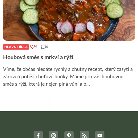
9
6
HLAVNÍ JÍDLA
Houbová směs s mrkví a rýží
Víme, že občas hledáte rychlý a chutný recept, který zasytí a
zároveň potěší chuťové buňky. Máme pro vás houbovou
směs s rýží, která je nejen plná vůní a b
...