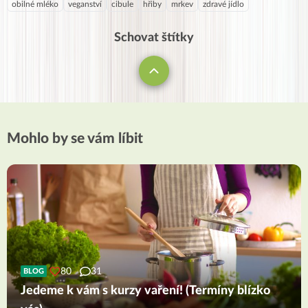
obilné mléko
veganství
cibule
hřiby
mrkev
zdravé jídlo
Schovat štítky
Mohlo by se vám líbit
80
31
BLOG
Jedeme k vám s kurzy vaření! (Termíny blízko