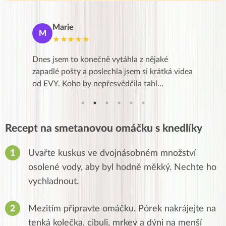
Marie
De
M
D
★★★★★
★
se a přes
Dnes jsem to konečně vytáhla z nějaké
Líbí se m
Kurz je
zapadlé pošty a poslechla jsem si krátká videa
zkušenost
od EVY. Koho by nepřesvědčila tahl…
,po třec
Recept na smetanovou omáčku s knedlíky
Uvařte kuskus ve dvojnásobném množství
osolené vody, aby byl hodně měkký. Nechte ho
vychladnout.
Mezitím připravte omáčku. Pórek nakrájejte na
tenká kolečka, cibuli, mrkev a dýni na menší