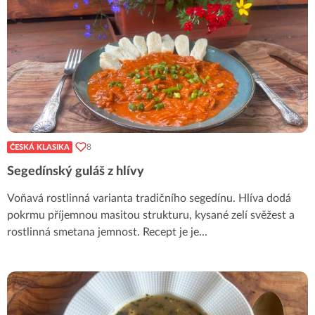
8
ČESKÁ KLASIKA
Segedínský guláš z hlívy
Voňavá rostlinná varianta tradičního segedínu. Hlíva dodá
pokrmu příjemnou masitou strukturu, kysané zelí svěžest a
rostlinná smetana jemnost. Recept je je
...