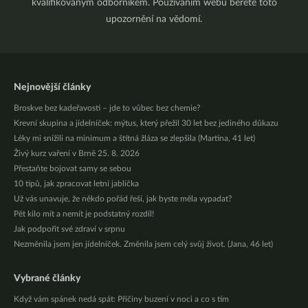
kvalifikovaným odborníkem. Používáním webu berete toto
upozornění na vědomí.
Nejnovější články
Broskve bez kadeřavosti – jde to vůbec bez chemie?
Krevní skupina a jídelníček: mýtus, který přežil 30 let bez jediného důkazu
Léky mi snížili na minimum a štítná žláza se zlepšila (Martina, 41 let)
Živý kurz vaření v Brně 25. 8. 2026
Přestaňte bojovat samy se sebou
10 tipů, jak zpracovat letní jablíčka
Už vás unavuje, že někdo pořád řeší, jak byste měla vypadat?
Pět kilo mít a nemít je podstatný rozdíl!
Jak podpořit své zdraví v srpnu
Nezměnila jsem jen jídelníček. Změnila jsem celý svůj život. (Jana, 46 let)
Vybrané články
Když vám spánek nedá spát: Příčiny buzení v noci a co s tím