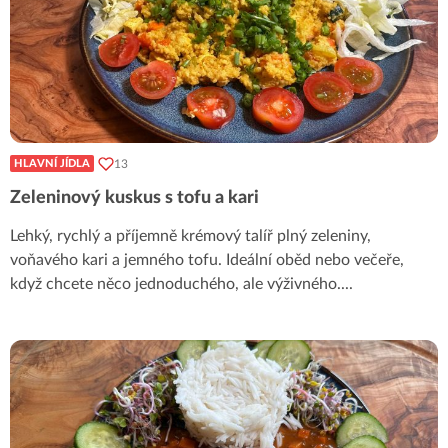
13
HLAVNÍ JÍDLA
Zeleninový kuskus s tofu a kari
Lehký, rychlý a příjemně krémový talíř plný zeleniny,
voňavého kari a jemného tofu. Ideální oběd nebo večeře,
když chcete něco jednoduchého, ale výživného.
...