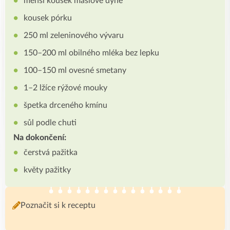
menší kousek máslové dýně
kousek pórku
250 ml zeleninového vývaru
150–200 ml obilného mléka bez lepku
100–150 ml ovesné smetany
1–2 lžíce rýžové mouky
špetka drceného kmínu
sůl podle chuti
Na dokončení:
čerstvá pažitka
květy pažitky
Poznačit si k receptu