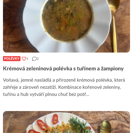
1
2
POLÉVKY
Krémová zeleninová polévka s tuřínem a žampiony
Voňavá, jemně nasládlá a přirozeně krémová polévka, která
zahřeje a zároveň nezatíží. Kombinace kořenové zeleniny,
tuřínu a hub vytváří plnou chuť bez potř
...