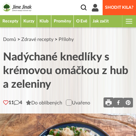
SHODIT KILA?
Recepty
Kurzy
Klub
Proměny
O Evě
Jak začít
Domů
>
Zdravé recepty
>
Přílohy
Nadýchané knedlíky s
krémovou omáčkou z hub
a zeleniny
11
4
Do oblíbených
Uvařeno