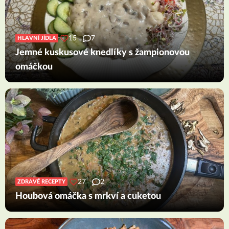
15
7
HLAVNÍ JÍDLA
Jemné kuskusové knedlíky s žampionovou
omáčkou
27
2
ZDRAVÉ RECEPTY
Houbová omáčka s mrkví a cuketou