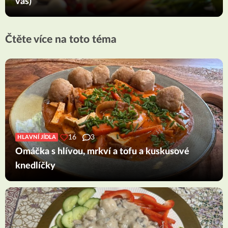
vás)
Čtěte více na toto téma
16
3
HLAVNÍ JÍDLA
Omáčka s hlívou, mrkví a tofu a kuskusové
knedlíčky