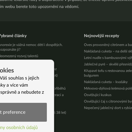
ním webu berete toto upozornění na vědomí.
ybrané články
Nejnovější recepty
norexie je vážná nemoc dětí i dospělých.
Oves provoněný citrónem a ba
ozpoznáte ji?
Nakládaná cuketa – na delší sk
eomezený rozvoj talentů
Letní nudle s bambusovými vý
eníze musí proudit
Jablečné pyré – skvělé přesníd
ři slečny v plavkách vyhrávají poukaz
okies
Křupavé tofu s restovanou zel
ak jsem přestala pít kávu (Jana, 38 let)
bulgurem
Váš souhlas s jejich
o kurzu jsem o 5,5 kilo lehčí
Nakládaná cuketa – kvašáky
nky a více vám
íme Jinak 2024: Rok plný skvělých příběhů
Mrkvovo-dýňová krémová pol
 správně a nebudete z
ak uchránit děti před zbytečnou operací a
Osvěžující kuskus
arkózou
Osvěžující čaj s citronovými b
šude ne moc dobře, doma nejlíp
Nepečený jablečný dort s rybí
t preference
esetidenní půst o vodě a zrní (Lukáš 38 let)
í)
ny osobních údajů