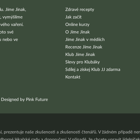
u. Jíme Jinak,
Zdravé recepty
g, vymýšlíme
Jak začít
vého vaření.
Online kurzy
oto své
O Jíme Jinak
bu nebo ve
Jíme Jinak v médiích
Recenze Jíme Jinak
Klub Jíme Jinak
Slevy pro Klubáky
Sdílej a získej Klub JJ zdarma
Kontakt
Designed by Pink Future
ní, prezentuje naše zkušenosti a zkušenosti čtenářů. V žádném případě 
orné lékařské rady a doporučení. V případě, že chcete upravit jídelníček 