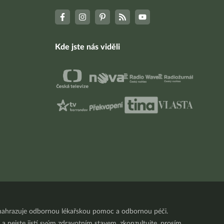
Kde jste nás viděli
nenahrazuje odbornou lékařskou pomoc a odbornou péči.
a nejste jistí svým zdravotním stavem, zkonzultujte, prosím,