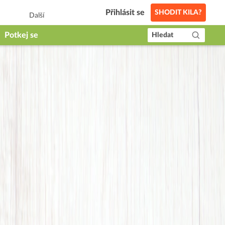
Přihlásit se
SHODIT KILA?
Další
Potkej se
Hledat