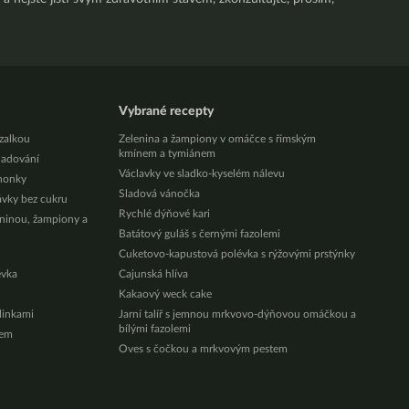
Vybrané recepty
zalkou
Zelenina a žampiony v omáčce s římským
kmínem a tymiánem
ladování
Václavky ve sladko-kyselém nálevu
honky
Sladová vánočka
ávky bez cukru
Rychlé dýňové kari
eninou, žampiony a
Batátový guláš s černými fazolemi
Cuketovo-kapustová polévka s rýžovými prstýnky
évka
Cajunská hlíva
Kakaový weck cake
ylinkami
Jarní talíř s jemnou mrkvovo-dýňovou omáčkou a
bílými fazolemi
zem
Oves s čočkou a mrkvovým pestem