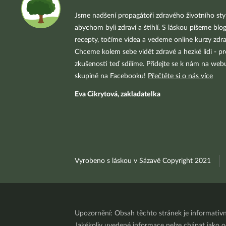
Jsme nadšení propagátoři zdravého životního styl
abychom byli zdraví a štíhlí. S láskou píšeme blo
recepty, točíme videa a vedeme online kurzy zdra
Chceme kolem sebe vidět zdravé a hezké lidi - pr
zkušenosti teď sdílíme. Přidejte se k nám na we
skupině na Facebooku!
Přečtěte si o nás více
Eva Cikrytová, zakladatelka
Vyrobeno s láskou v Sázavě Copyright 2021
Upozornění: Obsah těchto stránek je informativ
Jakékoliv uvedené informace nelze chápat jako odb