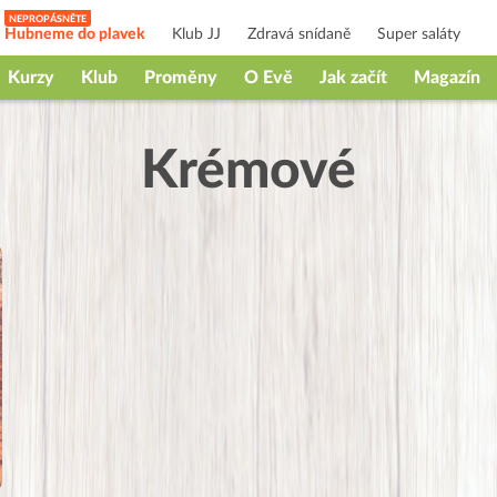
Hubneme do plavek
Klub JJ
Zdravá snídaně
Super saláty
Kurzy
Klub
Proměny
O Evě
Jak začít
Magazín
Krémové