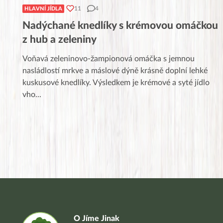
11
4
HLAVNÍ JÍDLA
Nadýchané knedlíky s krémovou omáčkou
z hub a zeleniny
Voňavá zeleninovo-žampionová omáčka s jemnou
nasládlostí mrkve a máslové dýně krásně doplní lehké
kuskusové knedlíky. Výsledkem je krémové a syté jídlo
vho
...
O Jíme Jinak