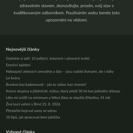
zdravotním stavem, zkonzultujte, prosím, svůj stav s
kvalifikovaným odborníkem. Používáním webu berete toto
upozornění na vědomí.
Nejnovější články
Ozdobte si talíř: 10 jedlých, krásných i zdravých květů
Emoční zajídání
Nebezpečí zelených smoothie a šťáv – jsou nabité živinami, ale i riziky
Lví brána
Broskve bez kadeřavosti – jde to vůbec bez chemie?
Krevní skupina a jídelníček: mýtus, který přežil 30 let bez jediného důkazu
Léky mi snížili na minimum a štítná žláza se zlepšila (Martina, 41 let)
Živý kurz vaření v Brně 25. 8. 2026
Přestaňte bojovat samy se sebou
10 tipů, jak zpracovat letní jablíčka
Vybrané články