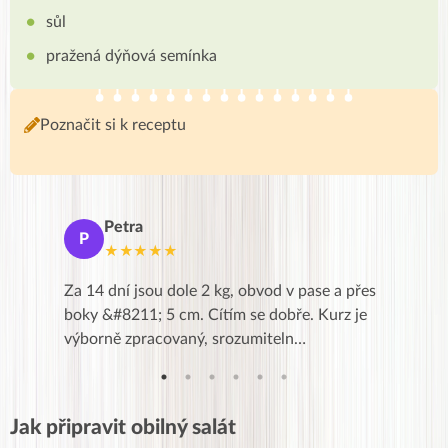
sůl
pražená dýňová semínka
Poznačit si k receptu
Petra
Ma
P
M
★★★★★
★
k,
Za 14 dní jsou dole 2 kg, obvod v pase a přes
Dnes jse
znání pro
boky &#8211; 5 cm. Cítím se dobře. Kurz je
zapadlé p
…
výborně zpracovaný, srozumiteln…
od EVY. 
Jak připravit obilný salát