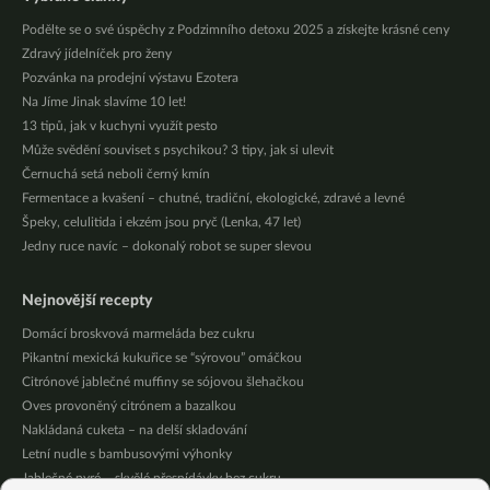
Podělte se o své úspěchy z Podzimního detoxu 2025 a získejte krásné ceny
Zdravý jídelníček pro ženy
Pozvánka na prodejní výstavu Ezotera
Na Jíme Jinak slavíme 10 let!
13 tipů, jak v kuchyni využít pesto
Může svědění souviset s psychikou? 3 tipy, jak si ulevit
Černuchá setá neboli černý kmín
Fermentace a kvašení – chutné, tradiční, ekologické, zdravé a levné
Špeky, celulitida i ekzém jsou pryč (Lenka, 47 let)
Jedny ruce navíc – dokonalý robot se super slevou
Nejnovější recepty
Domácí broskvová marmeláda bez cukru
Pikantní mexická kukuřice se “sýrovou” omáčkou
Citrónové jablečné muffiny se sójovou šlehačkou
Oves provoněný citrónem a bazalkou
Nakládaná cuketa – na delší skladování
Letní nudle s bambusovými výhonky
Jablečné pyré – skvělé přesnídávky bez cukru