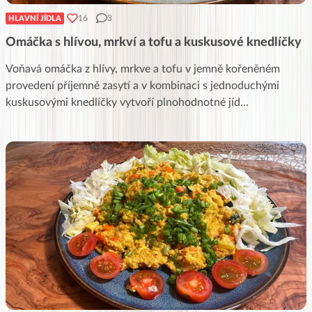
16
3
HLAVNÍ JÍDLA
Omáčka s hlívou, mrkví a tofu a kuskusové knedlíčky
Voňavá omáčka z hlívy, mrkve a tofu v jemně kořeněném
provedení příjemně zasytí a v kombinaci s jednoduchými
kuskusovými knedlíčky vytvoří plnohodnotné jíd
...