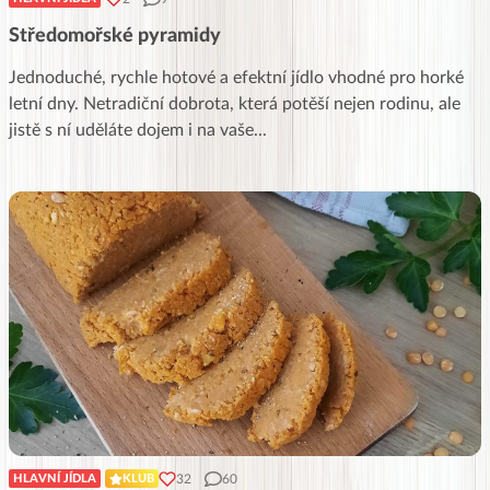
Středomořské pyramidy
Jednoduché, rychle hotové a efektní jídlo vhodné pro horké
letní dny. Netradiční dobrota, která potěší nejen rodinu, ale
jistě s ní uděláte dojem i na vaše
...
32
60
HLAVNÍ JÍDLA
KLUB