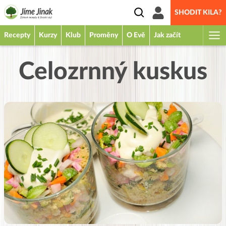
SHODIT KILA?
Recepty
Kurzy
Klub
Proměny
O Evě
Jak začít
Celozrnný kuskus