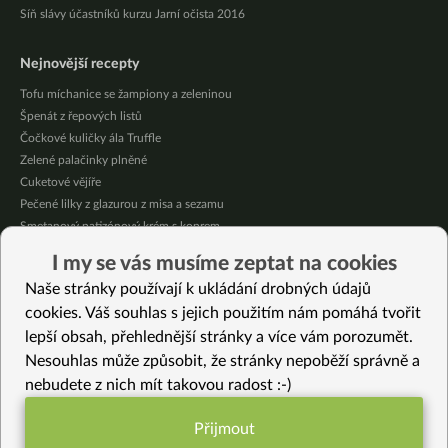
Síň slávy účastníků kurzu Jarní očista 2016
Nejnovější recepty
Tofu míchanice se žampiony a zeleninou
Špenát z řepových listů
Čočkové kuličky ála Truffle
Zelené palačinky plněné
Cuketové vějíře
Pečené lilky z glazurou z misa a sezamu
Smetanový patizónový krém s koprem
Domácí broskvová marmeláda bez cukru
I my se vás musíme zeptat na cookies
Pikantní mexická kukuřice se “sýrovou” omáčkou
Naše stránky používají k ukládání drobných údajů
Citrónové jablečné muffiny se sójovou šlehačkou
cookies. Váš souhlas s jejich použitím nám pomáhá tvořit
lepší obsah, přehlednější stránky a více vám porozumět.
Vybrané recepty
Nesouhlas může způsobit, že stránky nepoběží správně a
Novoroční čočková polévka
nebudete z nich mít takovou radost :-)
Čokoládovo-maková buchta nebo bábovka
Cuketové nudle v pikantní omáčce
Přijmout
Pesto z česnekových výhonků
Funkční nastavení potřebujeme (vždy