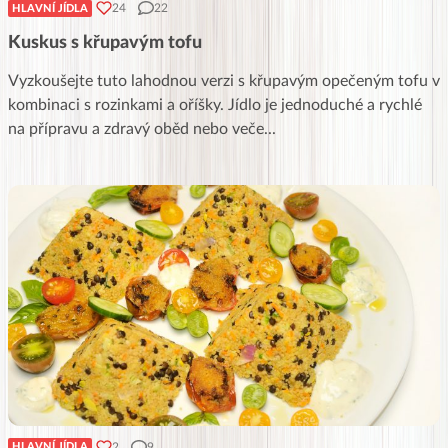
24
22
HLAVNÍ JÍDLA
Kuskus s křupavým tofu
Vyzkoušejte tuto lahodnou verzi s křupavým opečeným tofu v
kombinaci s rozinkami a oříšky. Jídlo je jednoduché a rychlé
na přípravu a zdravý oběd nebo veče
...
2
9
HLAVNÍ JÍDLA