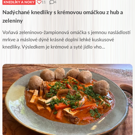
11
4
KNEDLÍKY A NOKY
Nadýchané knedlíky s krémovou omáčkou z hub a
zeleniny
Voňavá zeleninovo-žampionová omáčka s jemnou nasládlostí
mrkve a máslové dýně krásně doplní lehké kuskusové
knedlíky. Výsledkem je krémové a syté jídlo vho
...