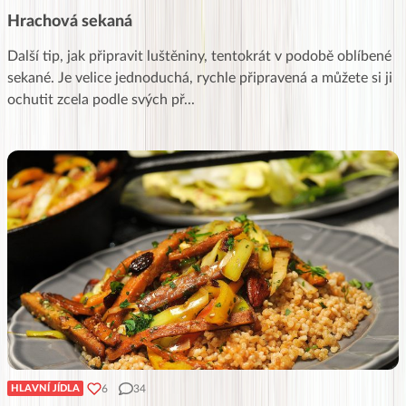
Hrachová sekaná
Další tip, jak připravit luštěniny, tentokrát v podobě oblíbené
sekané. Je velice jednoduchá, rychle připravená a můžete si ji
ochutit zcela podle svých př
...
6
34
HLAVNÍ JÍDLA