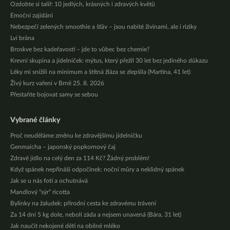
Ozdobte si talíř: 10 jedlých, krásných i zdravých květů
Emoční zajídání
Nebezpečí zelených smoothie a šťáv – jsou nabité živinami, ale i riziky
Lví brána
Broskve bez kadeřavosti – jde to vůbec bez chemie?
Krevní skupina a jídelníček: mýtus, který přežil 30 let bez jediného důkazu
Léky mi snížili na minimum a štítná žláza se zlepšila (Martina, 41 let)
Živý kurz vaření v Brně 25. 8. 2026
Přestaňte bojovat samy se sebou
Vybrané články
Proč neuděláme změnu ke zdravějšímu jídelníčku
Genmaicha – japonský popkornový čaj
Zdravé jídlo na celý den za 114 Kč? Žádný problém!
Když spánek nepřináší odpočinek: noční můry a neklidný spánek
Jak se u nás fotí a ochutnává
Mandlový “sýr” ricotta
Bylinky na žaludek: přírodní cesta ke zdravému trávení
Za 14 dní 5 kg dole, nebolí záda a nejsem unavená (Bára, 31 let)
Jak naučit nekojené děti na obilné mléko