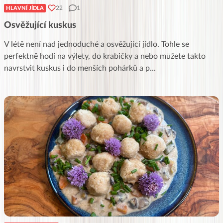
22
1
HLAVNÍ JÍDLA
Osvěžující kuskus
V létě není nad jednoduché a osvěžující jídlo. Tohle se
perfektně hodí na výlety, do krabičky a nebo můžete takto
navrstvit kuskus i do menších pohárků a p
...