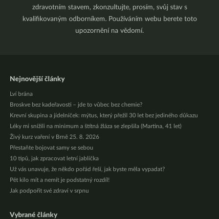
zdravotním stavem, zkonzultujte, prosím, svůj stav s
kvalifikovaným odborníkem. Používáním webu berete toto
upozornění na vědomí.
Nejnovější články
Lví brána
Broskve bez kadeřavosti – jde to vůbec bez chemie?
Krevní skupina a jídelníček: mýtus, který přežil 30 let bez jediného důkazu
Léky mi snížili na minimum a štítná žláza se zlepšila (Martina, 41 let)
Živý kurz vaření v Brně 25. 8. 2026
Přestaňte bojovat samy se sebou
10 tipů, jak zpracovat letní jablíčka
Už vás unavuje, že někdo pořád řeší, jak byste měla vypadat?
Pět kilo mít a nemít je podstatný rozdíl!
Jak podpořit své zdraví v srpnu
Vybrané články