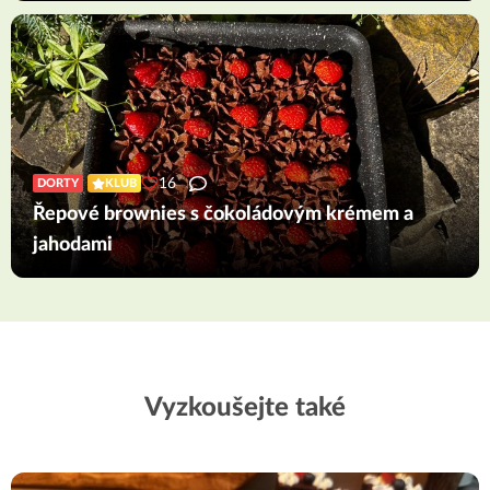
16
DORTY
KLUB
Řepové brownies s čokoládovým krémem a
jahodami
Vyzkoušejte také