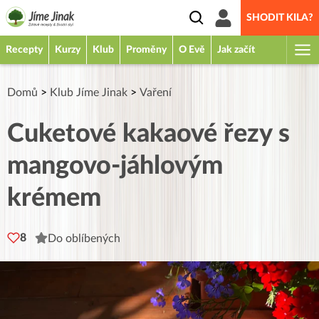
SHODIT KILA?
Recepty
Kurzy
Klub
Proměny
O Evě
Jak začít
Domů
>
Klub Jíme Jinak
>
Vaření
Cuketové kakaové řezy s
mangovo-jáhlovým
krémem
8
Do oblíbených