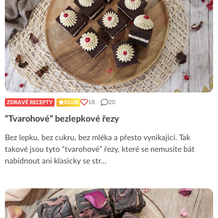
18
20
ZDRAVÉ RECEPTY
KLUB
“Tvarohové” bezlepkové řezy
Bez lepku, bez cukru, bez mléka a přesto vynikající. Tak
takové jsou tyto “tvarohové” řezy, které se nemusíte bát
nabídnout ani klasicky se str
...