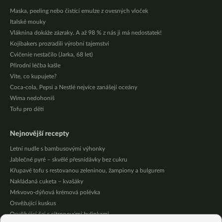
Maska, peeling nebo čistící emulze z ovesných vloček
Italské mouky
Vláknina dokáže zázraky. A až 98 % z nás ji má nedostatek!
Kojibakers prozradili výrobní tajemství
Cvičenie nestačilo (Jarka, 68 let)
Přírodní léčba kašle
Víte, co kupujete?
Coca-cola, Pepsi a Nestlé nejvíce zanášejí oceány
Wima nedohoníš
Tofu pro děti
Nejnovější recepty
Letní nudle s bambusovými výhonky
Jablečné pyré – skvělé přesnídávky bez cukru
Křupavé tofu s restovanou zeleninou, žampiony a bulgurem
Nakládaná cuketa – kvašáky
Mrkvovo-dýňová krémová polévka
Osvěžující kuskus
Osvěžující čaj s citronovými bylinkami