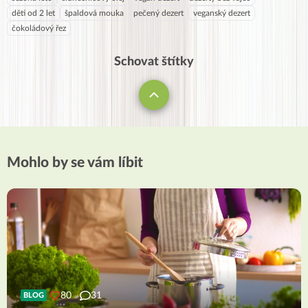
děti od 2 let
špaldová mouka
pečený dezert
veganský dezert
čokoládový řez
Schovat štítky
Mohlo by se vám líbit
80
31
BLOG