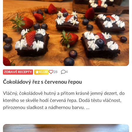
28
4
ZDRAVÉ RECEPTY
KLUB
Čokoládový řez s červenou řepou
Vláčný, čokoládově hutný a přitom krásně jemný dezert, do
kterého se skvěle hodí červená řepa. Dodá těstu vláčnost,
přirozenou sladkost a nádhernou barvu.
...