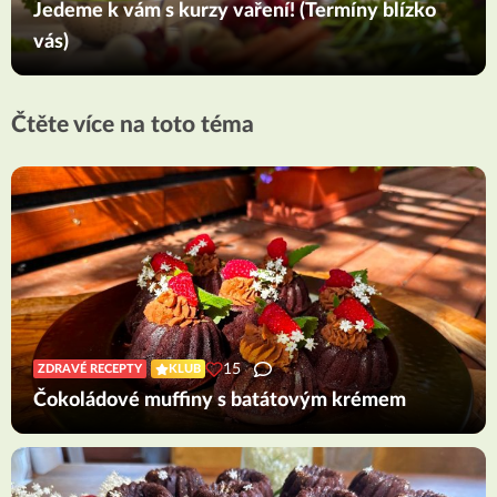
Jedeme k vám s kurzy vaření! (Termíny blízko
vás)
Čtěte více na toto téma
15
ZDRAVÉ RECEPTY
KLUB
Čokoládové muffiny s batátovým krémem