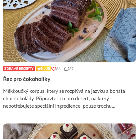
66
37
ZDRAVÉ RECEPTY
KLUB
Řez pro čokoholiky
Měkkoučký korpus, který se rozplývá na jazyku a bohatá
chuť čokolády. Připravte si tento dezert, na který
nepotřebujete speciální ingredience, pouze trochu
...