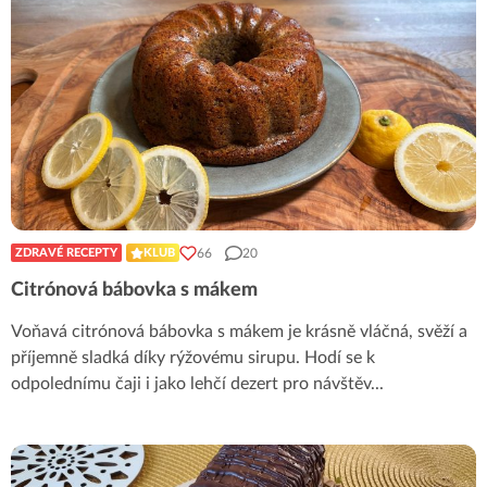
66
20
ZDRAVÉ RECEPTY
KLUB
Citrónová bábovka s mákem
Voňavá citrónová bábovka s mákem je krásně vláčná, svěží a
příjemně sladká díky rýžovému sirupu. Hodí se k
odpolednímu čaji i jako lehčí dezert pro návštěv
...