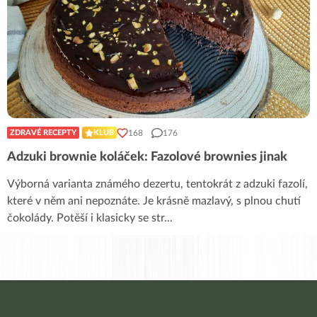
168
176
ZDRAVÉ RECEPTY
KLUB
Adzuki brownie koláček: Fazolové brownies jinak
Výborná varianta známého dezertu, tentokrát z adzuki fazolí,
které v něm ani nepoznáte. Je krásně mazlavý, s plnou chutí
čokolády. Potěší i klasicky se str
...