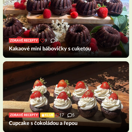
9
7
ZDRAVÉ RECEPTY
Kakaové mini bábovičky s cuketou
17
5
ZDRAVÉ RECEPTY
KLUB
Cupcake s čokoládou a řepou