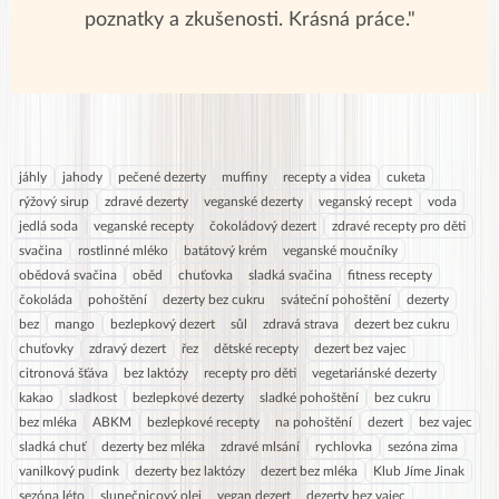
poznatky a zkušenosti. Krásná práce."
jáhly
jahody
pečené dezerty
muffiny
recepty a videa
cuketa
rýžový sirup
zdravé dezerty
veganské dezerty
veganský recept
voda
jedlá soda
veganské recepty
čokoládový dezert
zdravé recepty pro děti
svačina
rostlinné mléko
batátový krém
veganské moučníky
obědová svačina
oběd
chuťovka
sladká svačina
fitness recepty
čokoláda
pohoštění
dezerty bez cukru
sváteční pohoštění
dezerty
bez
mango
bezlepkový dezert
sůl
zdravá strava
dezert bez cukru
chuťovky
zdravý dezert
řez
dětské recepty
dezert bez vajec
citronová šťáva
bez laktózy
recepty pro děti
vegetariánské dezerty
kakao
sladkost
bezlepkové dezerty
sladké pohoštění
bez cukru
bez mléka
ABKM
bezlepkové recepty
na pohoštění
dezert
bez vajec
sladká chuť
dezerty bez mléka
zdravé mlsání
rychlovka
sezóna zima
vanilkový pudink
dezerty bez laktózy
dezert bez mléka
Klub Jíme Jinak
sezóna léto
slunečnicový olej
vegan dezert
dezerty bez vajec