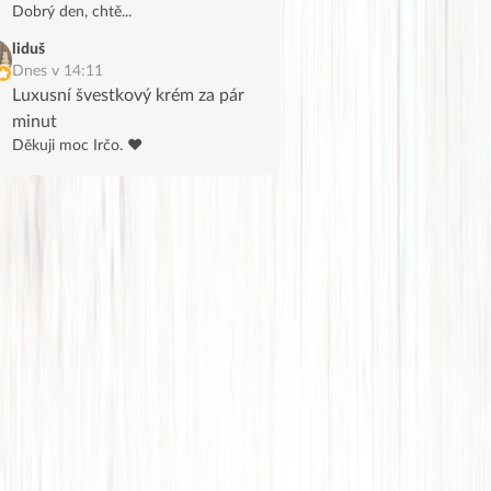
Dobrý den, chtě...
liduš
Dnes v 14:11
Luxusní švestkový krém za pár
minut
Děkuji moc Irčo. ❤️