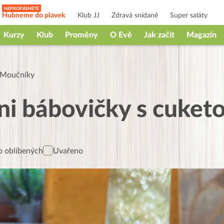
Hubneme do plavek
Klub JJ
Zdravá snídaně
Super saláty
Kurzy
Klub
Proměny
O Evě
Jak začít
Magazín
Moučníky
i bábovičky s cuket
 oblíbených
Uvařeno