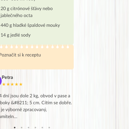
20 g citrónové šťávy nebo
jablečného octa
440 g hladké špaldové mouky
14 g jedlé sody
Poznačit si k receptu
Petra
Marie
M
★★★★★
★★★★★
4 dní jsou dole 2 kg, obvod v pase a
Dnes jsem to konečně vytáh
 boky &#8211; 5 cm. Cítím se dobře.
zapadlé pošty a poslechla j
 je výborně zpracovaný,
videa od EVY. Koho by nepř
umiteln…
tahl…