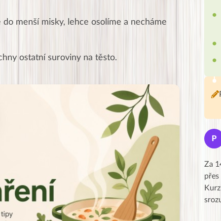
do menší misky, lehce osolíme a necháme
ny ostatní suroviny na těsto.
Jana
J
P
★★★★★
Moc Vám všem děkuji za krásný pátek,
Za 1
obzvlášť velké poděkování, obdiv a
přes
uznání pro hlavní dvojici Peťa a Gábi!! 👏
Kurz
Posílá…
sroz