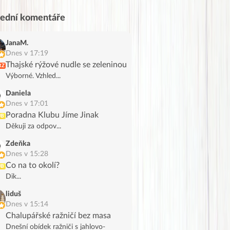
lední komentáře
JanaM.
Dnes v 17:19
Thajské rýžové nudle se zeleninou
RZ
Výborné. Vzhled...
Daniela
Dnes v 17:01
Poradna Klubu Jíme Jinak
UB
Děkuji za odpov...
Zdeňka
Dnes v 15:28
Co na to okolí?
UB
Dik...
liduš
Dnes v 15:14
Chalupářské ražničí bez masa
Dnešní obídek ražniči s jahlovo-