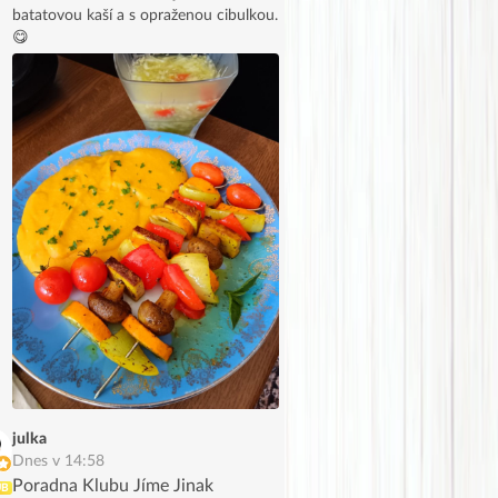
batatovou kaší a s opraženou cibulkou.
😋
julka
Dnes v 14:58
Poradna Klubu Jíme Jinak
UB