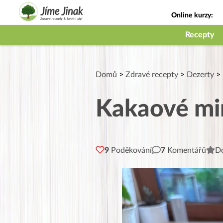
Online kurzy:
Jak na babičky
Recepty
Domů
>
Zdravé recepty
>
Dezerty
>
Kakaové min
9
Poděkování
7
Komentářů
Do