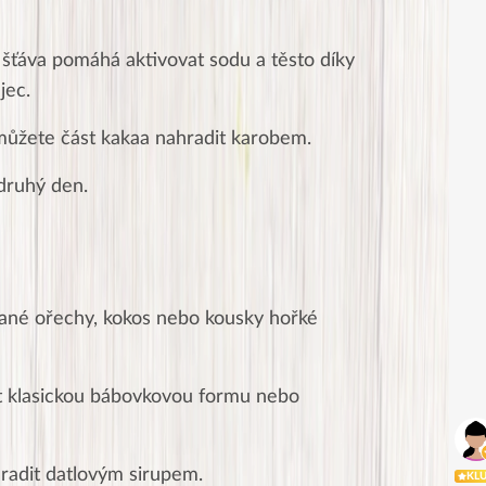
 šťáva pomáhá aktivovat sodu a těsto díky
jec.
můžete část kakaa nahradit karobem.
druhý den.
ané ořechy, kokos nebo kousky hořké
ít klasickou bábovkovou formu nebo
radit datlovým sirupem.
KL