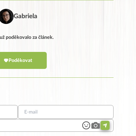
Gabriela
í už poděkovalo za článek.
Poděkovat