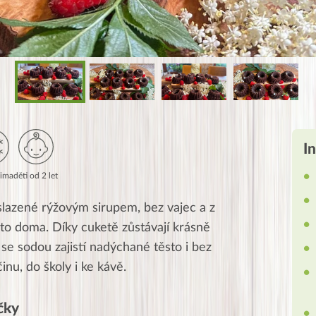
I
zima
děti od 2 let
lazené rýžovým sirupem, bez vajec a z
to doma. Díky cuketě zůstávají krásně
 se sodou zajistí nadýchané těsto i bez
inu, do školy i ke kávě.
čky