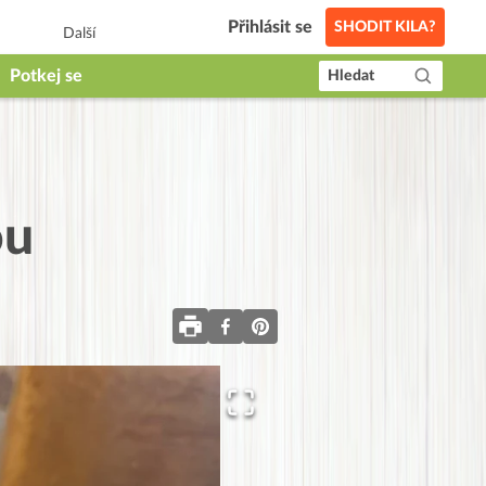
Přihlásit se
SHODIT KILA?
Další
Potkej se
Hledat
ou