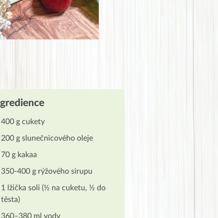
ngredience
400 g cukety
200 g slunečnicového oleje
70 g kakaa
350-400 g rýžového sirupu
1 lžička soli (½ na cuketu, ½ do
těsta)
360–380 ml vody