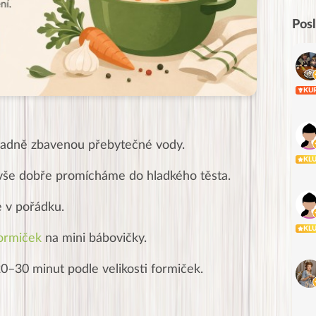
Pos
KU
adně zbavenou přebytečné vody.
KL
vše dobře promícháme do hladkého těsta.
e v pořádku.
KL
formiček
na mini bábovičky.
0–30 minut podle velikosti formiček.