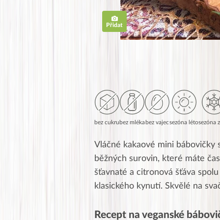
Přidat
bez cukru
bez mléka
bez vajec
sezóna léto
sezóna 
Vláčné kakaové mini bábovičky s
běžných surovin, které máte čas
šťavnaté a citronová šťáva spolu
klasického kynutí. Skvělé na svač
Recept na veganské bábovi