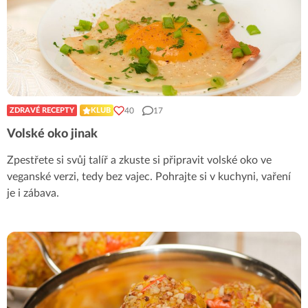
40
17
ZDRAVÉ RECEPTY
KLUB
Volské oko jinak
Zpestřete si svůj talíř a zkuste si připravit volské oko ve
veganské verzi, tedy bez vajec. Pohrajte si v kuchyni, vaření
je i zábava.