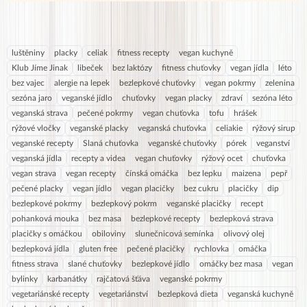
luštěniny
placky
celiak
fitness recepty
vegan kuchyně
Klub Jíme Jinak
libeček
bez laktózy
fitness chuťovky
vegan jídla
léto
bez vajec
alergie na lepek
bezlepkové chuťovky
vegan pokrmy
zelenina
sezóna jaro
veganské jídlo
chuťovky
vegan placky
zdraví
sezóna léto
veganská strava
pečené pokrmy
vegan chuťovka
tofu
hrášek
rýžové vločky
veganské placky
veganská chuťovka
celiakie
rýžový sirup
veganské recepty
Slaná chuťovka
veganské chuťovky
pórek
veganství
veganská jídla
recepty a videa
vegan chuťovky
rýžový ocet
chuťovka
vegan strava
vegan recepty
čínská omáčka
bez lepku
maizena
pepř
pečené placky
vegan jídlo
vegan placičky
bez cukru
placičky
dip
bezlepkové pokrmy
bezlepkový pokrm
veganské placičky
recept
pohanková mouka
bez masa
bezlepkové recepty
bezlepková strava
placičky s omáčkou
obiloviny
slunečnicová semínka
olivový olej
bezlepková jídla
gluten free
pečené placičky
rychlovka
omáčka
fitness strava
slané chuťovky
bezlepkové jídlo
omáčky bez masa
vegan
bylinky
karbanátky
rajčatová šťáva
veganské pokrmy
vegetariánské recepty
vegetariánství
bezlepková dieta
veganská kuchyně