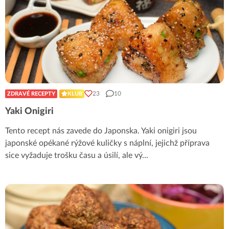
23
10
ZDRAVÉ RECEPTY
KLUB
Yaki Onigiri
Tento recept nás zavede do Japonska. Yaki onigiri jsou
japonské opékané rýžové kuličky s náplní, jejichž příprava
sice vyžaduje trošku času a úsilí, ale vý
...