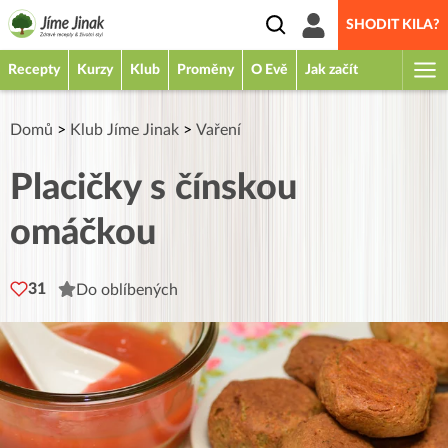
SHODIT KILA?
Recepty
Kurzy
Klub
Proměny
O Evě
Jak začít
Domů
>
Klub Jíme Jinak
>
Vaření
Placičky s čínskou
omáčkou
31
Do oblíbených