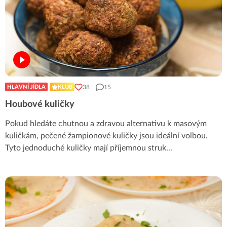
38
15
HLAVNÍ JÍDLA
KLUB
Houbové kuličky
Pokud hledáte chutnou a zdravou alternativu k masovým
kuličkám, pečené žampionové kuličky jsou ideální volbou.
Tyto jednoduché kuličky mají příjemnou struk
...