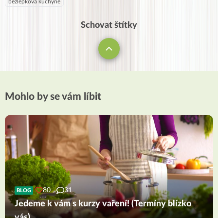
bezlepková kuchyně
Schovat štítky
Mohlo by se vám líbit
80
31
BLOG
Jedeme k vám s kurzy vaření! (Termíny blízko
vás)