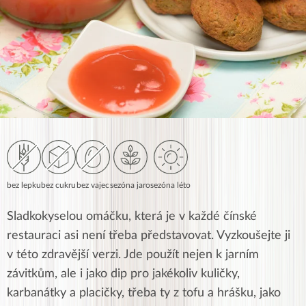
bez lepku
bez cukru
bez vajec
sezóna jaro
sezóna léto
Sladkokyselou omáčku, která je v každé čínské
restauraci asi není třeba představovat. Vyzkoušejte ji
v této zdravější verzi. Jde použít nejen k jarním
závitkům, ale i jako dip pro jakékoliv kuličky,
karbanátky a placičky, třeba ty z tofu a hrášku, jako