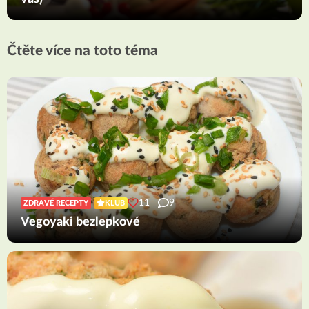
Čtěte více na toto téma
11
9
ZDRAVÉ RECEPTY
KLUB
Vegoyaki bezlepkové