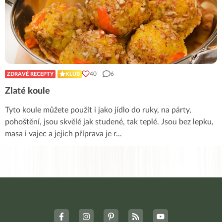
40
6
ZDRAVÉ RECEPTY
KLUB
Zlaté koule
Tyto koule můžete použít i jako jídlo do ruky, na párty,
pohoštění, jsou skvělé jak studené, tak teplé. Jsou bez lepku,
masa i vajec a jejich příprava je r
...