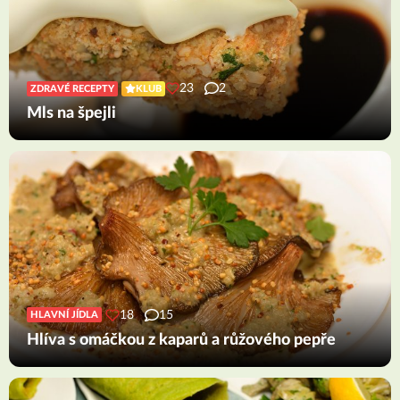
23
2
ZDRAVÉ RECEPTY
KLUB
Mls na špejli
18
15
HLAVNÍ JÍDLA
Hlíva s omáčkou z kaparů a růžového pepře