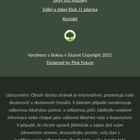
Slevy pro Klubáky
Sdílej a získej Klub JJ zdarma
Kontakt
Vyrobeno s láskou v Sázavě Copyright 2021
Designed by Pink Future
Upozornění: Obsah těchto stránek je informativní, prezentuje naše
zkušenosti a zkušenosti čtenářů. V žádném případě nenahrazuje
odbornou lékařskou pomoc a odbornou péči. Jakékoliv uvedené
informace nelze chápat jako odborné lékařské rady a doporučení.
V případě, že chcete upravit jídelníček a nejste jistí svým
zdravotním stavem, zkonzultujte, prosím, svůj stav s