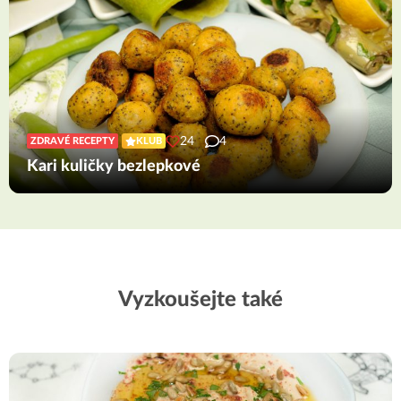
24
4
ZDRAVÉ RECEPTY
KLUB
Kari kuličky bezlepkové
Vyzkoušejte také