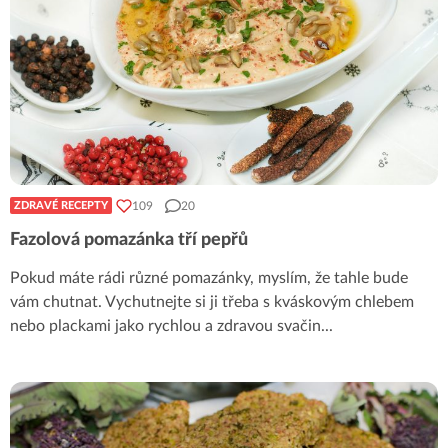
109
20
ZDRAVÉ RECEPTY
Fazolová pomazánka tří pepřů
Pokud máte rádi různé pomazánky, myslím, že tahle bude
vám chutnat. Vychutnejte si ji třeba s kváskovým chlebem
nebo plackami jako rychlou a zdravou svačin
...