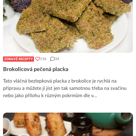
136
34
ZDRAVÉ RECEPTY
Brokolicová pečená placka
Tato vláčná bezlepková placka z brokolice je rychlá na
přípravu a můžete ji jíst jen tak samotnou třeba na svačinu
nebo jako přílohu k různým pokrmům dle v
...