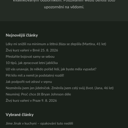
kvalifikovaným odborníkem. Používáním webu berete toto
upozornění na vědomí.
Nejnovější články
Léky mi snížili na minimum a štítná žláza se zlepšila (Martina, 41 let)
Živý kurz vaření v Brně 25. 8. 2026
Přestaňte bojovat samy se sebou
10 tipů, jak zpracovat letní jablíčka
Už vás unavuje, že někdo pořád řeší, jak byste měla vypadat?
Pět kilo mít a nemít je podstatný rozdíl!
Jak podpořit své zdraví v srpnu
Nezměnila jsem jen jídelníček. Změnila jsem celý svůj život. (Jana, 46 let)
Neumírej: Proč chce žít Bryan Johnson déle
Živý kurz vaření v Praze 9. 8. 2026
Vybrané články
Jíme Jinak v kuchyni – opakování tuto neděli