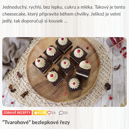
Jednoduchý, rychlý, bez lepku, cukru a mléka. Takový je tento
cheesecake, který připravíte během chvilky. Jelikož je velmi
jedlý, tak doporučuji si kousek
...
18
20
ZDRAVÉ RECEPTY
KLUB
“Tvarohové” bezlepkové řezy