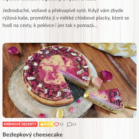
Jednoduché, voňavé a překvapivě syté. Když vám zbyde
rýžová kaše, proměňte ji v měkké chlebové placky, které se
hodí na cesty, k polévce i jen tak s pomazá
...
33
14
KRÉMOVÉ DEZERTY
KLUB
Bezlepkový cheesecake