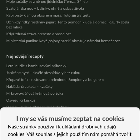
Moje začátky se změnou jídelníčku (Tereza, 34 let)
Svatojánská noc – bylinky, ohně a oslava života
Rybí prsty klamou obsahem masa. Toto zjistily testy
Už nikdy řídký rostlinný jogurt. Tento pomocník udělá domácí jogurty zcela
bez mléka
Když zdravá strava přeroste v posedlost
Ministerská panika: Když „sójový párek” ohrožuje národní bezpečnost
Nejnovější recepty
Letní nudle s bambusovými výhonky
Jablečné pyré – skvělé přesnídávky bez cukru
Křupavé tofu s restovanou zeleninou, žampiony a bulgurem
Nakládaná cuketa – kvašáky
Mrkvovo-dýňová krémová polévka
Osvěžující kuskus
Osvěžující čaj s citronovými bylinkami
Nepečený jablečný dort s rybízem
I my se vás musíme zeptat na cookies
Čokoládové muffiny s mangovým krémem
Naše stránky používají k ukládání drobných údajů
Meruňky a jablka v citrónovém želé
cookies. Váš souhlas s jejich použitím nám pomáhá tvořit