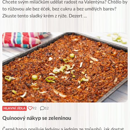
Chcete svým miláčkům udělat radost na Valentýna? Chtělo by
to růžovou ale bez éček, bez cukru a bez umělých barev?
Zkuste tento sladký krém z rýže. Dezert
...
92
12
HLAVNÍ JÍDLA
Quinoový nákyp se zeleninou
Černé barva posiluje ledviny a jedním ze způsobů, jak dostat