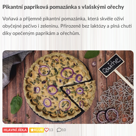
Pikantní papriková pomazánka s vlašskými ořechy
Voňavá a příjemně pikantní pomazánka, která skvěle oživí
obyčejné pečivo i zeleninu. Přirozeně bez laktózy a plná chuti
díky opečeným paprikám a ořechům.
13
10
HLAVNÍ JÍDLA
KLUB