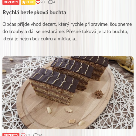
20
4
DEZERTY
KLUB
Rychlá bezlepková buchta
Občas přijde vhod dezert, který rychle připravíme, šoupneme
do trouby a dál se nestaráme. Přesně taková je tato buchta,
která je nejen bez cukru a mléka, a
...
23
24
DEZERTY