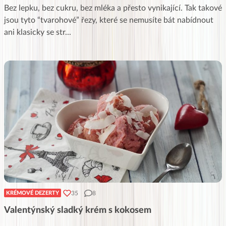
Bez lepku, bez cukru, bez mléka a přesto vynikající. Tak takové
jsou tyto “tvarohové” řezy, které se nemusíte bát nabídnout
ani klasicky se str
...
35
8
KRÉMOVÉ DEZERTY
Valentýnský sladký krém s kokosem