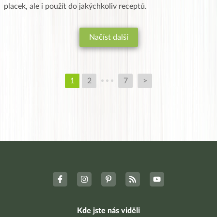
placek, ale i použít do jakýchkoliv receptů.
Načíst další
1
2
7
>
Kde jste nás viděli