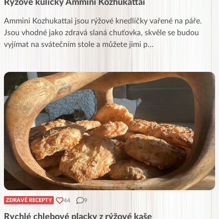
Rýžové kuličky Ammini Kozhukattai
Ammini Kozhukattai jsou rýžové knedlíčky vařené na páře.
Jsou vhodné jako zdravá slaná chuťovka, skvěle se budou
vyjímat na svátečním stole a můžete jimi p
...
44
9
ZDRAVÉ RECEPTY
Rychlé chlebové placky z rýžové kaše