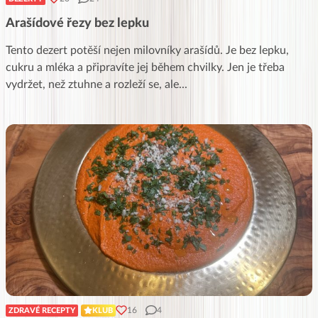
Arašídové řezy bez lepku
Tento dezert potěší nejen milovníky arašídů. Je bez lepku,
cukru a mléka a připravíte jej během chvilky. Jen je třeba
vydržet, než ztuhne a rozleží se, ale
...
16
4
ZDRAVÉ RECEPTY
KLUB