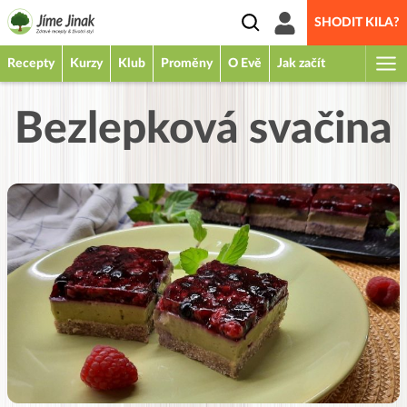
SHODIT KILA?
Recepty
Kurzy
Klub
Proměny
O Evě
Jak začít
Bezlepková svačina