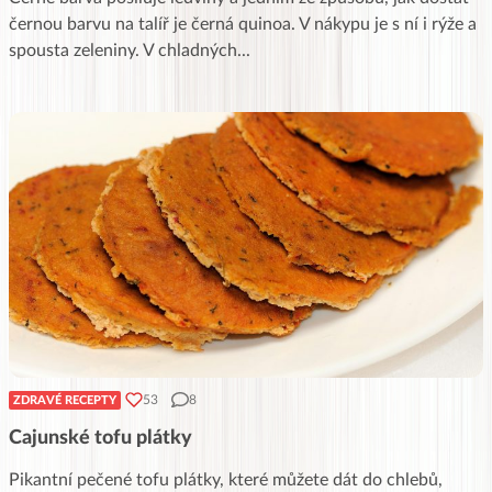
černou barvu na talíř je černá quinoa. V nákypu je s ní i rýže a
spousta zeleniny. V chladných
...
53
8
ZDRAVÉ RECEPTY
Cajunské tofu plátky
Pikantní pečené tofu plátky, které můžete dát do chlebů,