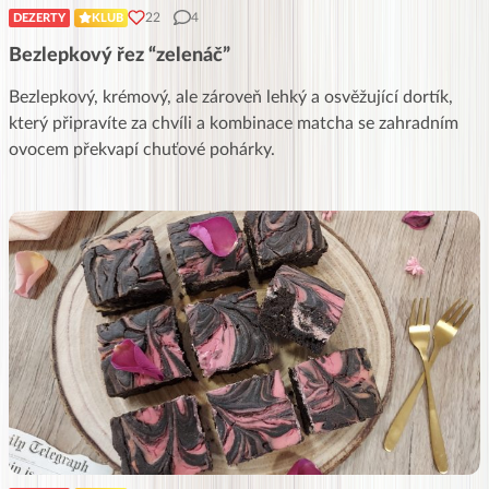
22
4
DEZERTY
KLUB
Bezlepkový řez “zelenáč”
Bezlepkový, krémový, ale zároveň lehký a osvěžující dortík,
který připravíte za chvíli a kombinace matcha se zahradním
ovocem překvapí chuťové pohárky.