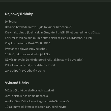
Nejnovější články
Lví brána
Broskve bez kadeřavosti – jde to vůbec bez chemie?
Krevní skupina a jídelníček: mýtus, který přežil 30 let bez jediného důkazu
Léky mi snížili na minimum a štítná žláza se zlepšila (Martina, 41 let)
Živý kurz vaření v Brně 25. 8. 2026
Přestaňte bojovat samy se sebou
10 tipů, jak zpracovat letní jablíčka
Už vás unavuje, že někdo pořád řeší, jak byste měla vypadat?
Pět kilo mít a nemít je podstatný rozdíl!
Jak podpořit své zdraví v srpnu
Vybrané články
Může být dítě po sladkostech vzteklé?
Jarní očista u nás doma už začala
Anglie: Den třetí – Lyme Regis – městečko u moře
10 zajímavostí, které o salátech zaručeně nevíte