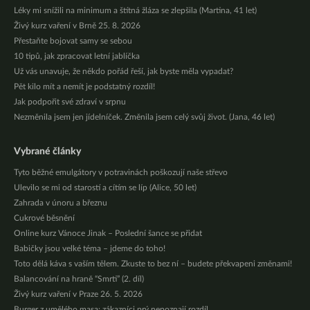
Léky mi snížili na minimum a štítná žláza se zlepšila (Martina, 41 let)
Živý kurz vaření v Brně 25. 8. 2026
Přestaňte bojovat samy se sebou
10 tipů, jak zpracovat letní jablíčka
Už vás unavuje, že někdo pořád řeší, jak byste měla vypadat?
Pět kilo mít a nemít je podstatný rozdíl!
Jak podpořit své zdraví v srpnu
Nezměnila jsem jen jídelníček. Změnila jsem celý svůj život. (Jana, 46 let)
Vybrané články
Tyto běžné emulgátory v potravinách poškozují naše střevo
Ulevilo se mi od starostí a cítím se líp (Alice, 50 let)
Zahrada v únoru a březnu
Cukrové běsnění
Online kurz Vánoce Jinak – Poslední šance se přidat
Babičky jsou velké téma – jdeme do toho!
Toto dělá káva s vaším tělem. Zkuste to bez ní – budete překvapeni změnami!
Balancování na hraně “Smrti” (2. díl)
Živý kurz vaření v Praze 26. 5. 2026
Burger z umělého masa: zákazníci prý nepoznají rozdíl