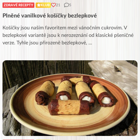
21
5
ZDRAVÉ RECEPTY
KLUB
Plněné vanilkové košíčky bezlepkové
Košíčky jsou naším favoritem mezi vánočním cukrovím. V
bezlepkové variantě jsou k nerozeznání od klasické pšeničné
verze. Tyhle jsou přirozeně bezlepkové,
...