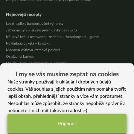
Nejnovější recepty
Letní nudle s bambusovými výhonky
Jablečné pyré – skvělé přesnídávky bez cukru
Křupavé tofu s restovanou zeleninou, žampiony a bulgurem
Nakládaná cuketa – kvašáky
Mrkvovo-dýňová krémová polévka
Osvěžující kuskus
Osvěžující čaj s citronovými bylinkami
Nepečený jablečný dort s rybízem
I my se vás musíme zeptat na cookies
Čokoládové muffiny s mangovým krémem
Naše stránky používají k ukládání drobných údajů
Meruňky a jablka v citrónovém želé
cookies. Váš souhlas s jejich použitím nám pomáhá tvořit
lepší obsah, přehlednější stránky a více vám porozumět.
Vybrané recepty
Nesouhlas může způsobit, že stránky nepoběží správně a
Ledové květy
nebudete z nich mít takovou radost :-)
Batátovo – zeleninový krém
Bylinkový “sýr” z cukety (bez ořechů)
Přijmout
Silvestrovský nealko svařák pro děti i dospělé
Funkční nastavení potřebujeme (vždy
Tchýniny jazyky