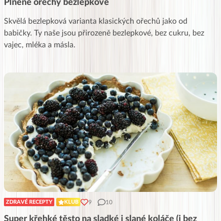
Plněné ořechy bezlepkové
Skvělá bezlepková varianta klasických ořechů jako od
babičky. Ty naše jsou přirozeně bezlepkové, bez cukru, bez
vajec, mléka a másla.
9
10
ZDRAVÉ RECEPTY
KLUB
Super křehké těsto na sladké i slané koláče (i bez