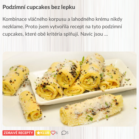
Podzimní cupcakes bez lepku
Kombinace vláčného korpusu a lahodného krému nikdy
nezklame. Proto jsem vytvořila recept na tyto podzimní
cupcakes, které obě kritéria splňují. Navíc jsou
...
6
5
ZDRAVÉ RECEPTY
KLUB