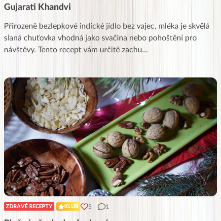
Gujarati Khandvi
Přirozeně bezlepkové indické jídlo bez vajec, mléka je skvělá
slaná chuťovka vhodná jako svačina nebo pohoštění pro
návštěvy. Tento recept vám určitě zachu
...
5
1
ZDRAVÉ RECEPTY
KLUB