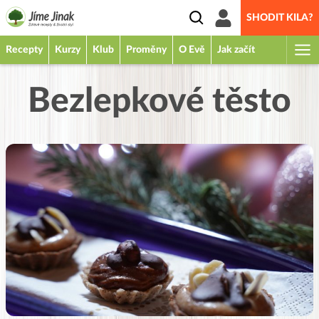
SHODIT KILA?
Recepty
Kurzy
Klub
Proměny
O Evě
Jak začít
Bezlepkové těsto