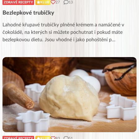
27
13
ZDRAVÉ RECEPTY
KLUB
Bezlepkové trubičky
Lahodné křupavé trubičky plněné krémem a namáčené v
čokoládě, na kterých si můžete pochutnat i pokud máte
bezlepkovou dietu. Jsou vhodné i jako pohoštění p
...
83
51
ZDRAVÉ RECEPTY
KLUB