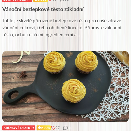
Vánoční bezlepkové těsto základní
Tohle je skvělé přirozeně bezlepkové těsto pro naše zdravé
vánoční cukroví, třeba oblíbené linecké. Připravte základní
těsto, ochuťte třemi ingrediencemi a
...
27
11
KRÉMOVÉ DEZERTY
KLUB