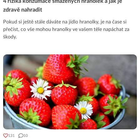
4 rizika konzumace smažených hranolek a jak je
zdravě nahradit
Pokud si ještě stále dáváte na jídlo hranolky, je na čase si
přečíst, co vše mohou hranolky ve vašem těle napáchat za
škody.
131
10