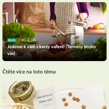
80
31
BLOG
Jedeme k vám s kurzy vaření! (Termíny blízko
vás)
Čtěte více na toto téma