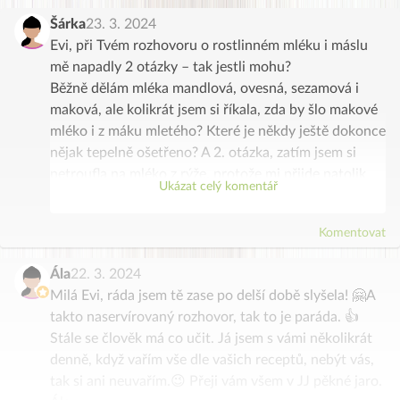
Šárka
23. 3. 2024
Evi, při Tvém rozhovoru o rostlinném mléku i máslu
mě napadly 2 otázky – tak jestli mohu?
Běžně dělám mléka mandlová, ovesná, sezamová i
maková, ale kolikrát jsem si říkala, zda by šlo makové
mléko i z máku mletého? Které je někdy ještě dokonce
nějak tepelně ošetřeno? A 2. otázka, zatím jsem si
netroufla na mléko z rýže, protože mi přijde natolik
Ukázat celý komentář
tvrdá, že nedůvěřuji tomu, že to, byť po namočení,
dopadne dobře… Jaká je prosím Tvoje zkušenost? I
Komentovat
rýžové, jáhlové atd v klidu funguje stylem – na noc
namočit / ráno rozmixovat?
Ála
22. 3. 2024
Děkuji a srdečně zdravím Tebe i všechny ostatní 🍀🌞
Milá Evi, ráda jsem tě zase po delší době slyšela! 🤗A
takto naservírovaný rozhovor, tak to je paráda. 👍
Stále se člověk má co učit. Já jsem s vámi několikrát
denně, když vařím vše dle vašich receptů, nebýt vás,
tak si ani neuvařím.😉 Přeji vám všem v JJ pěkné jaro.