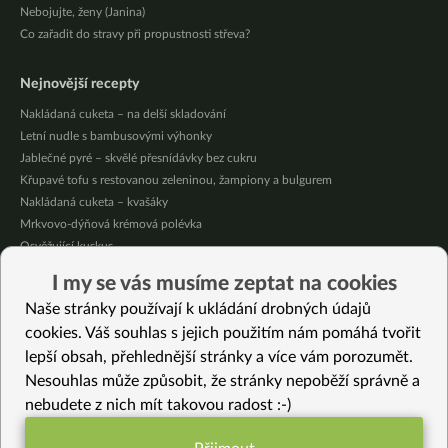
Nebojujte, ženy (Janina)
Co zařadit do stravy při propustnosti střeva?
Nejnovější recepty
Nakládaná cuketa – na delší skladování
Letní nudle s bambusovými výhonky
Jablečné pyré – skvělé přesnídávky bez cukru
Křupavé tofu s restovanou zeleninou, žampiony a bulgurem
Nakládaná cuketa – kvašáky
Mrkvovo-dýňová krémová polévka
Osvěžující kuskus
Osvěžující čaj s citronovými bylinkami
I my se vás musíme zeptat na cookies
Nepečený jablečný dort s rybízem
Naše stránky používají k ukládání drobných údajů
Čokoládové muffiny s mangovým krémem
cookies. Váš souhlas s jejich použitím nám pomáhá tvořit
lepší obsah, přehlednější stránky a více vám porozumět.
Vybrané recepty
Nesouhlas může způsobit, že stránky nepoběží správně a
Blesková brokolicová omáčka
nebudete z nich mít takovou radost :-)
Olive all’ascolana – sváteční plněné olivy (bez lepku)
Zdravý jablečný koláč s vanilkovým krémem