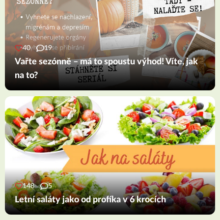
40
19
Vařte sezónně – má to spoustu výhod! Víte, jak
na to?
148
5
Letní saláty jako od profíka v 6 krocích