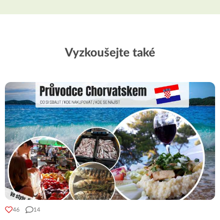
Vyzkoušejte také
46
14