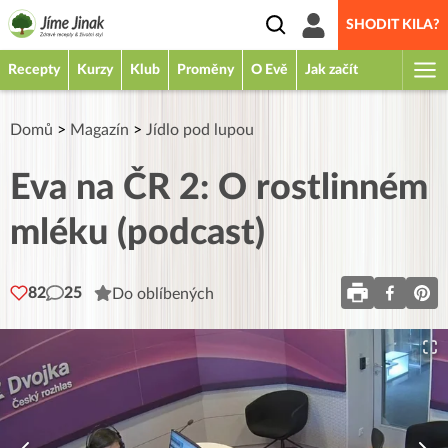
SHODIT KILA?
Recepty
Kurzy
Klub
Proměny
O Evě
Jak začít
Domů
>
Magazín
>
Jídlo pod lupou
Eva na ČR 2: O rostlinném
mléku (podcast)
82
25
Do oblíbených