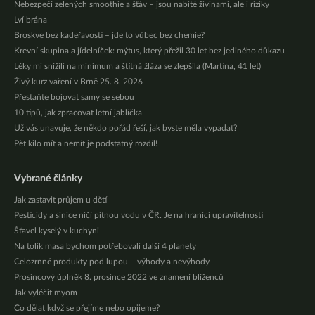
Nebezpečí zelených smoothie a šťáv – jsou nabité živinami, ale i riziky
Lví brána
Broskve bez kadeřavosti – jde to vůbec bez chemie?
Krevní skupina a jídelníček: mýtus, který přežil 30 let bez jediného důkazu
Léky mi snížili na minimum a štítná žláza se zlepšila (Martina, 41 let)
Živý kurz vaření v Brně 25. 8. 2026
Přestaňte bojovat samy se sebou
10 tipů, jak zpracovat letní jablíčka
Už vás unavuje, že někdo pořád řeší, jak byste měla vypadat?
Pět kilo mít a nemít je podstatný rozdíl!
Vybrané články
Jak zastavit průjem u dětí
Pesticidy a sinice ničí pitnou vodu v ČR. Je na hranici upravitelnosti
Šťavel kyselý v kuchyni
Na tolik masa bychom potřebovali další 4 planety
Celozrnné produkty pod lupou – výhody a nevýhody
Prosincový úplněk 8. prosince 2022 ve znamení blíženců
Jak vyléčit myom
Co dělat když se přejíme nebo opijeme?