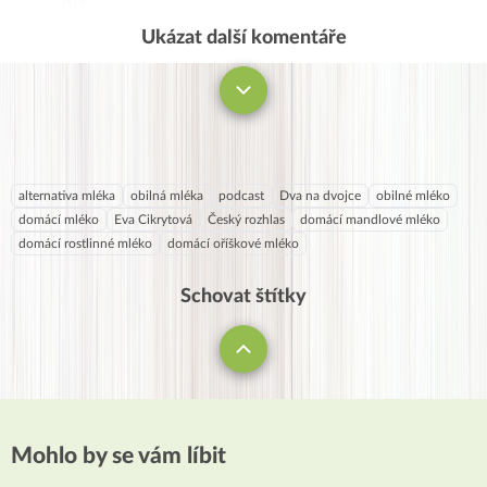
Ála
Ukázat další komentáře
Komentovat
alternativa mléka
obilná mléka
podcast
Dva na dvojce
obilné mléko
domácí mléko
Eva Cikrytová
Český rozhlas
domácí mandlové mléko
domácí rostlinné mléko
domácí oříškové mléko
Schovat štítky
Mohlo by se vám líbit