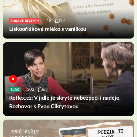
18
12
ZDRAVÉ RECEPTY
Lískooříškové mléko s vanilkou
302
65
BLOG
Reflex.cz: V jídle je skryté nebezpečí i naděje.
Rozhovor s Evou Cikrytovou