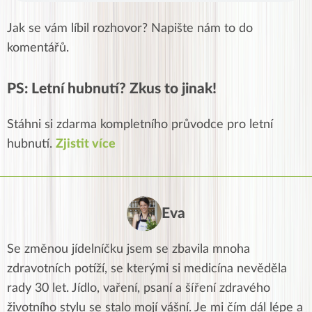
Jak se vám líbil rozhovor? Napište nám to do
komentářů.
PS: Letní hubnutí? Zkus to jinak!
Stáhni si zdarma kompletního průvodce pro letní
hubnutí.
Zjistit více
Eva
Se změnou jídelníčku jsem se zbavila mnoha
zdravotních potíží, se kterými si medicína nevěděla
rady 30 let. Jídlo, vaření, psaní a šíření zdravého
životního stylu se stalo mojí vášní. Je mi čím dál lépe a