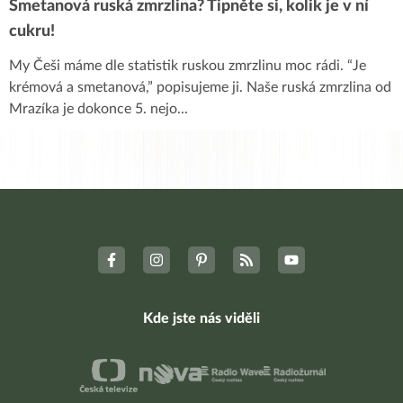
Smetanová ruská zmrzlina? Tipněte si, kolik je v ní
cukru!
My Češi máme dle statistik ruskou zmrzlinu moc rádi. “Je
krémová a smetanová,” popisujeme ji. Naše ruská zmrzlina od
Mrazíka je dokonce 5. nejo
...
Kde jste nás viděli