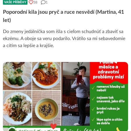
38
1
VAŠE PŘÍBĚHY
Poporodní kila jsou pryč a ruce nesvědí (Martina, 41
let)
Do zmeny jedálníčka som išla s cieľom schudnúť a zbaviť sa
ekzému. A oboje sa veru podarilo. Vrátilo sa mi sebavedomie
a cítim sa lepšie a krajšie.