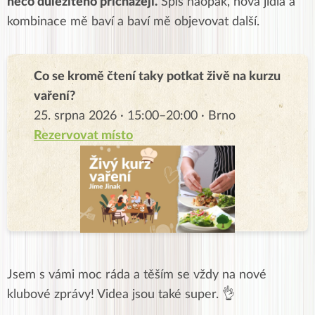
něco důležitého přicházejí.
Spíš naopak, nová jídla a
kombinace mě baví a baví mě objevovat další.
Co se kromě čtení taky potkat živě na kurzu
vaření?
25. srpna 2026 · 15:00–20:00 · Brno
Rezervovat místo
Jsem s vámi moc ráda a těším se vždy na nové
klubové zprávy! Videa jsou také super. 👌