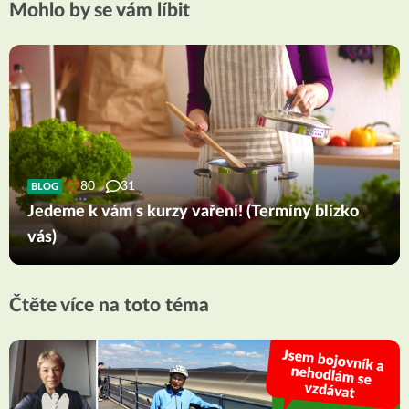
Mohlo by se vám líbit
80
31
BLOG
Jedeme k vám s kurzy vaření! (Termíny blízko
vás)
Čtěte více na toto téma