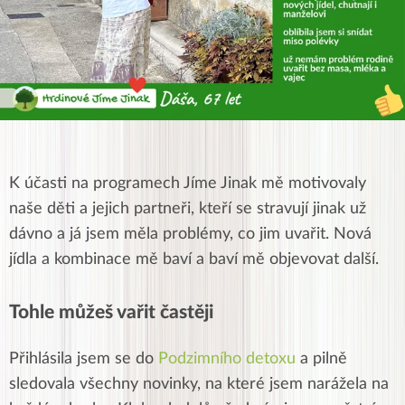
K účasti na programech Jíme Jinak mě motivovaly
naše děti a jejich partneři, kteří se stravují jinak už
dávno a já jsem měla problémy, co jim uvařit. Nová
jídla a kombinace mě baví a baví mě objevovat další.
Tohle můžeš vařit častěji
Přihlásila jsem se do
Podzimního detoxu
a pilně
sledovala všechny novinky, na které jsem narážela na