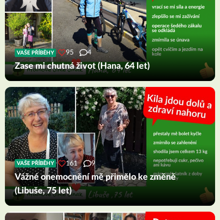
95
4
VAŠE PŘÍBĚHY
Zase mi chutná život (Hana, 64 let)
161
9
VAŠE PŘÍBĚHY
Vážné onemocnění mě přimělo ke změně
(Libuše, 75 let)