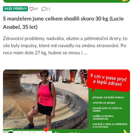
69
11
VAŠE PŘÍBĚHY
S manželem jsme celkem shodili skoro 30 kg (Lucie
Anabel, 35 let)
Zdravotní problémy, nadváha, ekzém u pětiměsíční dcery, to
vše byly impulsy, které mě navedly na změnu stravování. Po
roce mám dole 27 kg, hubne se mnou i
...