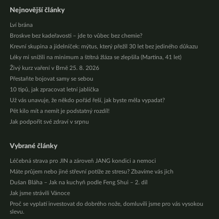
Nejnovější články
Lví brána
Broskve bez kadeřavosti – jde to vůbec bez chemie?
Krevní skupina a jídelníček: mýtus, který přežil 30 let bez jediného důkazu
Léky mi snížili na minimum a štítná žláza se zlepšila (Martina, 41 let)
Živý kurz vaření v Brně 25. 8. 2026
Přestaňte bojovat samy se sebou
10 tipů, jak zpracovat letní jablíčka
Už vás unavuje, že někdo pořád řeší, jak byste měla vypadat?
Pět kilo mít a nemít je podstatný rozdíl!
Jak podpořit své zdraví v srpnu
Vybrané články
Léčebná strava pro JIN a zároveň JANG kondici a nemoci
Máte průjem nebo jiné střevní potíže ze stresu? Zbavíme vás jich
Dušan Bláha – Jak na kuchyň podle Feng Shui – 2. díl
Jak jsme strávili Vánoce
Proč se vyplatí investovat do dobrého nože, domluvili jsme pro vás vysokou
slevu.