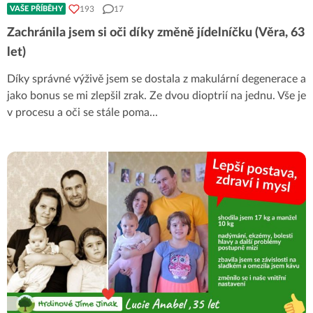
193
17
VAŠE PŘÍBĚHY
Zachránila jsem si oči díky změně jídelníčku (Věra, 63
let)
Díky správné výživě jsem se dostala z makulární degenerace a
jako bonus se mi zlepšil zrak. Ze dvou dioptrií na jednu. Vše je
v procesu a oči se stále poma
...