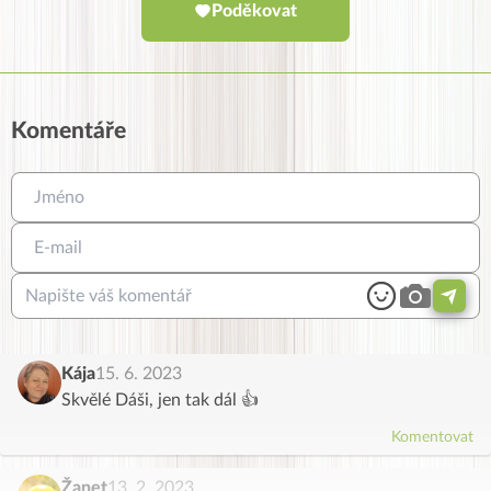
Poděkovat
Komentáře
Kája
15. 6. 2023
Skvělé Dáši, jen tak dál 👍
Komentovat
Žanet
13. 2. 2023