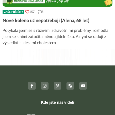
157
5
VAŠE PŘÍBĚHY
Nové koleno už nepotřebuji (Alena, 68 let)
Potýkala jsem se s různými zdravotními problémy, rozhodla
jsem se s nimi zatočit změnou jídelníčku. A nyní se raduji z
výsledků – klesl mi cholestero
...
Kde jste nás viděli