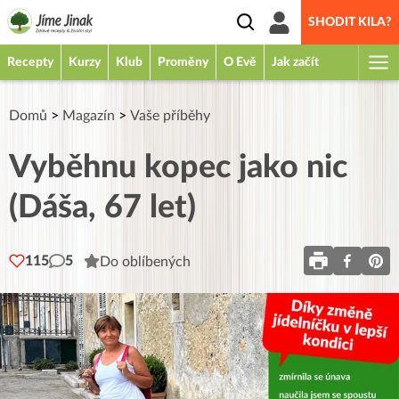
SHODIT KILA?
Recepty
Kurzy
Klub
Proměny
O Evě
Jak začít
Domů
>
Magazín
>
Vaše příběhy
Vyběhnu kopec jako nic
(Dáša, 67 let)
115
5
Do oblíbených