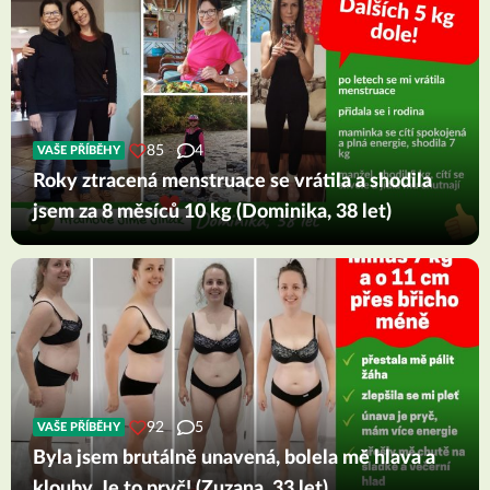
85
4
VAŠE PŘÍBĚHY
Roky ztracená menstruace se vrátila a shodila
jsem za 8 měsíců 10 kg (Dominika, 38 let)
92
5
VAŠE PŘÍBĚHY
Byla jsem brutálně unavená, bolela mě hlava a
klouby. Je to pryč! (Zuzana, 33 let)