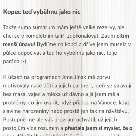
Kopec teď vyběhnu jako nic
Takže suma sumárum mám ještě velké rezervy, ale
chci se v kompletním talíři zdokonalovat. Zatím
cítím
menší únavu
! Bydlíme na kopci a dříve jsem musela v
půlce odpočívat a teď ho vyběhnu jako nic, to je
paráda :-)
K účasti na programech Jíme Jinak mě zprvu
motivovaly naše děti a jejich partneři, kteří se stravují
bez masa, vajec a mléka už dávno a já jsem měla
problémy, co jim uvařit, když přijdou na Vánoce, když
slavíme narozeniny nebo prostě jen tak na návštěvu.
Postupně mě ale váš program uchvátil, už jejich
postojům více rozumím a
přestala jsem si myslet, že o