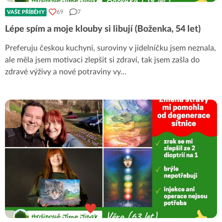
69
7
VAŠE PŘÍBĚHY
Lépe spím a moje klouby si libují (Boženka, 54 let)
Preferuju českou kuchyni, suroviny v jídelníčku jsem neznala,
ale měla jsem motivaci zlepšit si zdraví, tak jsem zašla do
zdravé výživy a nové potraviny vy
...