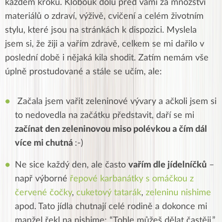
každém kroku. Klobouk dolů před vámi za množství
materiálů o zdraví, výživě, cvičení a celém životním
stylu, které jsou na stránkách k dispozici. Myslela
jsem si, že žiji a vařím zdravě, celkem se mi dařilo v
poslední době i nějaká kila shodit. Zatím nemám vše
úplně prostudované a stále se učím, ale:
Začala jsem vařit zeleninové vývary a ačkoli jsem si
to nedovedla na začátku představit, daří se mi
začínat den zeleninovou miso polévkou a čím dál
více mi chutná
:-)
Ne sice každý den, ale často
vařím dle jídelníčků
–
např výborné
řepové karbanátky s omáčkou z
červené čočky
,
cuketový tatarák
,
zeleninu nishime
apod. Tato jídla chutnají celé rodině a dokonce mi
manžel řekl na nishime: “Tohle můžeš dělat častěji.”