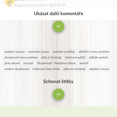
Naprosto parádní! 😃👍💚🌹
Ukázat další komentáře
Komentovat
zlepšení únava
zmírnění únavy
manžel se přidal
oblíbili si miso polévky
zkušenosti miso polévka
jídla jí chutnají
hrdinové pd22
příběh senioři
jíme zdravě
manžel
Zkušenosti - Podzimní detox
senioři
osobní zkušenosti
hrdinové Jíme Jinak
jídla mi chutnají
zlepšení únavy
Schovat štítky