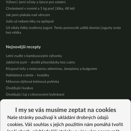
Výherci Jarní očisty a šance pro ostatní
Cholesterol v normě a 5 kg pryč (Jitka, 48 let)
Jak jsem plakala nad věncem
Julie už nebere léky na epilepsii
Už nikdy řídký rostlinný jogurt. Tento pomocník udělá domácí jogurty zcela
bez mléka
Nejnovější recepty
Letní nudle s bambusovými výhonky
Jablečné pyré – skvělé přesnídávky bez cukru
Křupavé tofu s restovanou zeleninou, žampiony a bulgurem
Nakládaná cuketa – kvašáky
Mrkvovo-dýňová krémová polévka
Osvěžující kuskus
Osvěžující čaj s citronovými bylinkami
Nepečený jablečný dort s rybízem
Čokoládové muffiny s mangovým krémem
I my se vás musíme zeptat na cookies
Meruňky a jablka v citrónovém želé
Naše stránky používají k ukládání drobných údajů
cookies. Váš souhlas s jejich použitím nám pomáhá tvořit
Vybrané recepty