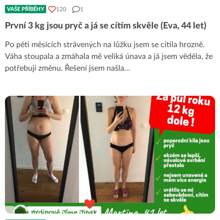
120
1
VAŠE PŘÍBĚHY
První 3 kg jsou pryč a já se cítím skvěle (Eva, 44 let)
Po pěti měsících strávených na lůžku jsem se cítila hrozně.
Váha stoupala a zmáhala mě veliká únava a já jsem věděla, že
potřebuji změnu. Řešení jsem našla
...