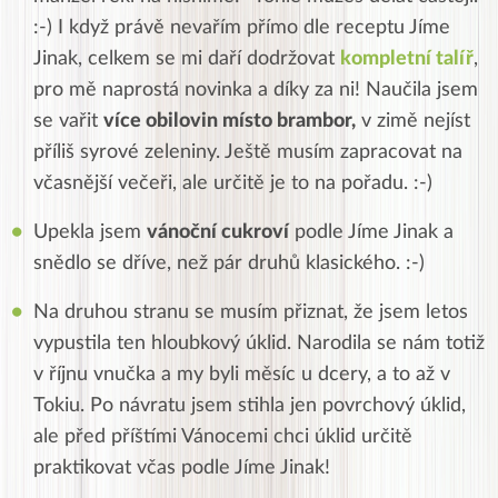
:-) I když právě nevařím přímo dle receptu Jíme
Jinak, celkem se mi daří dodržovat
kompletní talíř
,
pro mě naprostá novinka a díky za ni! Naučila jsem
se vařit
více obilovin místo brambor,
v zimě nejíst
příliš syrové zeleniny. Ještě musím zapracovat na
včasnější večeři, ale určitě je to na pořadu. :-)
Upekla jsem
vánoční cukroví
podle Jíme Jinak a
snědlo se dříve, než pár druhů klasického. :-)
Na druhou stranu se musím přiznat, že jsem letos
vypustila ten hloubkový úklid. Narodila se nám totiž
v říjnu vnučka a my byli měsíc u dcery, a to až v
Tokiu. Po návratu jsem stihla jen povrchový úklid,
ale před příštími Vánocemi chci úklid určitě
praktikovat včas podle Jíme Jinak!