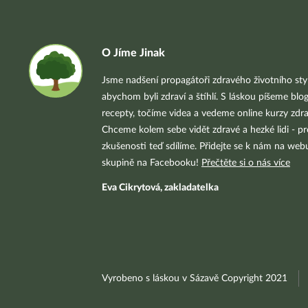
O Jíme Jinak
Jsme nadšení propagátoři zdravého životního styl
abychom byli zdraví a štíhlí. S láskou píšeme blo
recepty, točíme videa a vedeme online kurzy zdra
Chceme kolem sebe vidět zdravé a hezké lidi - pr
zkušenosti teď sdílíme. Přidejte se k nám na we
skupině na Facebooku!
Přečtěte si o nás více
Eva Cikrytová, zakladatelka
Vyrobeno s láskou v Sázavě Copyright 2021