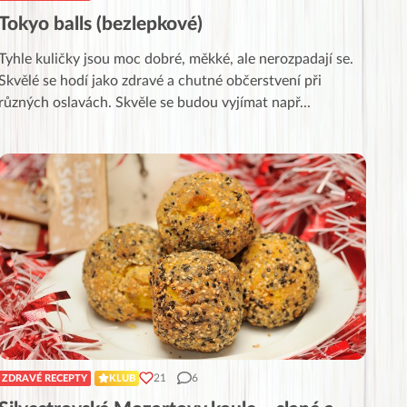
Tokyo balls (bezlepkové)
Tyhle kuličky jsou moc dobré, měkké, ale nerozpadají se.
Skvělé se hodí jako zdravé a chutné občerstvení při
různých oslavách. Skvěle se budou vyjímat např
...
21
6
ZDRAVÉ RECEPTY
KLUB