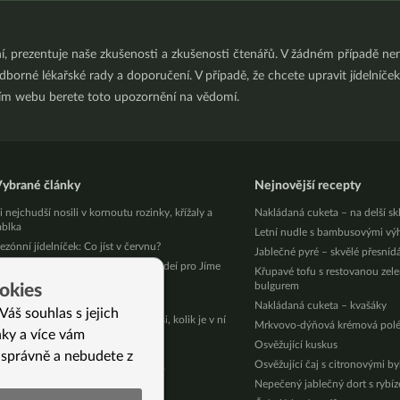
ní, prezentuje naše zkušenosti a zkušenosti čtenářů. V žádném případě 
orné lékařské rady a doporučení. V případě, že chcete upravit jídelníček 
ním webu berete toto upozornění na vědomí.
ybrané články
Nejnovější recepty
i nejchudší nosili v kornoutu rozinky, křížaly a
Nakládaná cuketa – na delší sk
ablka
Letní nudle s bambusovými vý
ezónní jídelníček: Co jíst v červnu?
Jablečné pyré – skvělé přesníd
ledáme parťáka pro točení super videí pro Jíme
Křupavé tofu s restovanou zel
inak! 🎬
bulgurem
okies
olest žaludku a pocit na zvracení
Nakládaná cuketa – kvašáky
Váš souhlas s jejich
metanová ruská zmrzlina? Tipněte si, kolik je v ní
Mrkvovo-dýňová krémová pol
nky a více vám
ukru!
Osvěžující kuskus
rásná setkání na festivalu
 správně a nebudete z
Osvěžující čaj s citronovými b
 tipů, jak na zdravé podzimní vaření
Nepečený jablečný dort s rybí
8 tipů, jak použít lahůdkové droždí