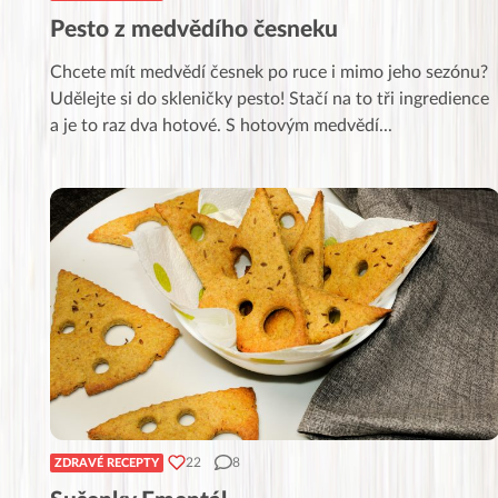
Pesto z medvědího česneku
Chcete mít medvědí česnek po ruce i mimo jeho sezónu?
Udělejte si do skleničky pesto! Stačí na to tři ingredience
a je to raz dva hotové. S hotovým medvědí
...
22
8
ZDRAVÉ RECEPTY