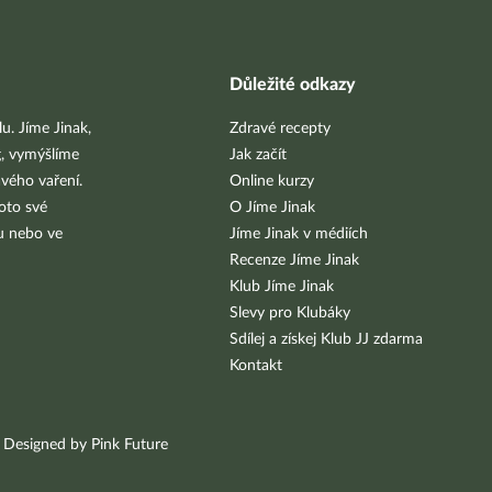
Důležité odkazy
u. Jíme Jinak,
Zdravé recepty
g, vymýšlíme
Jak začít
vého vaření.
Online kurzy
oto své
O Jíme Jinak
bu nebo ve
Jíme Jinak v médiích
Recenze Jíme Jinak
Klub Jíme Jinak
Slevy pro Klubáky
Sdílej a získej Klub JJ zdarma
Kontakt
Designed by Pink Future