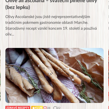
Olive all’ascolana – sváteční plněné olivy
(bez lepku)
Olivy Ascolanské jsou jistě nejreprezentativnějším
tradičním pokrmem gastronomie oblasti Marche.
Starodávný recept vznikl koncem 19. století a používá
oliv
...
28
22
ZDRAVÉ RECEPTY
KLUB