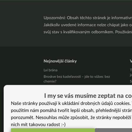
Upozornění: Obsah těchto stránek je informativ
Jakékoliv uvedené informace nelze chápat jako odb
svůj stav s kvalifikovaným odborníkem. Používá
Nejnovější články
V
Lví brána
T
j
Broskve bez kadeřavosti – jde to vůbec bez
chemie?
S
Krevní skupina a jídelníček: mýtus, který přežil 30
H
let bez jediného důkazu
j
I my se vás musíme zeptat na co
Léky mi snížili na minimum a štítná žláza se
B
Naše stránky používají k ukládání drobných údajů cookies. 
zlepšila (Martina, 41 let)
S
použitím nám pomáhá tvořit lepší obsah, přehlednější strá
Živý kurz vaření v Brně 25. 8. 2026
c
Přestaňte bojovat samy se sebou
K
porozumět. Nesouhlas může způsobit, že stránky nepoběží
10 tipů, jak zpracovat letní jablíčka
5
nich mít takovou radost :-)
Už vás unavuje, že někdo pořád řeší, jak byste
1