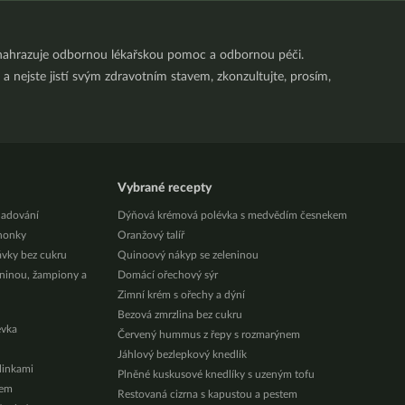
nenahrazuje odbornou lékařskou pomoc a odbornou péči.
a nejste jistí svým zdravotním stavem, zkonzultujte, prosím,
Vybrané recepty
ladování
Dýňová krémová polévka s medvědím česnekem
honky
Oranžový talíř
ávky bez cukru
Quinoový nákyp se zeleninou
eninou, žampiony a
Domácí ořechový sýr
Zimní krém s ořechy a dýní
Bezová zmrzlina bez cukru
évka
Červený hummus z řepy s rozmarýnem
Jáhlový bezlepkový knedlík
ylinkami
Plněné kuskusové knedlíky s uzeným tofu
zem
Restovaná cizrna s kapustou a pestem