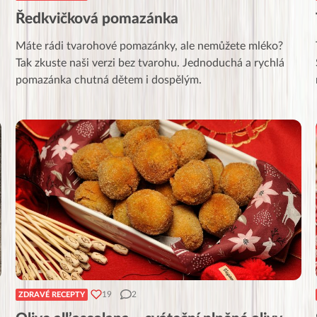
Ředkvičková pomazánka
Máte rádi tvarohové pomazánky, ale nemůžete mléko?
Tak zkuste naši verzi bez tvarohu. Jednoduchá a rychlá
pomazánka chutná dětem i dospělým.
19
2
ZDRAVÉ RECEPTY