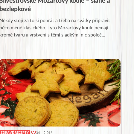
Silvestrovské Mozartovy koule – slané a
bezlepkové
Někdy stojí za to si pohrát a třeba na svátky připravit
něco méně klasického. Tyto Mozartovy koule nemají
kromě tvaru a vrstvení s těmi sladkými nic společ
...
34
15
ZDRAVÉ RECEPTY