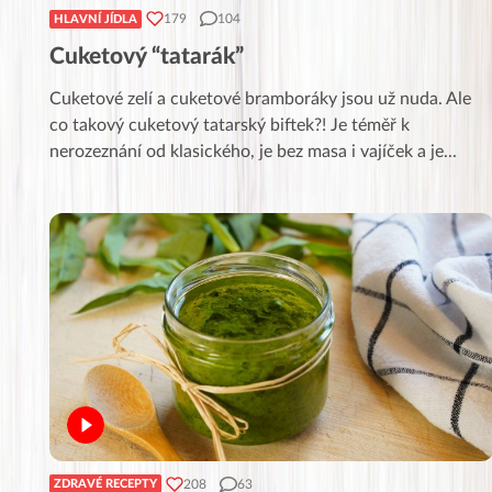
179
104
HLAVNÍ JÍDLA
Cuketový “tatarák”
Cuketové zelí a cuketové bramboráky jsou už nuda. Ale
co takový cuketový tatarský biftek?! Je téměř k
nerozeznání od klasického, je bez masa i vajíček a je
...
208
63
ZDRAVÉ RECEPTY