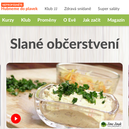
Hubneme do plavek
Klub JJ
Zdravá snídaně
Super saláty
Kurzy
Klub
Proměny
O Evě
Jak začít
Magazín
Slané občerstvení