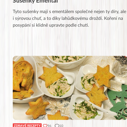
Sušenky Ementál
Tyto sušenky mají s ementálem společné nejen ty díry, ale
i sýrovou chuť, a to díky lahůdkovému droždí. Koření na
posypání si klidně upravte podle chuti.
96
10
ZDRAVÉ RECEPTY