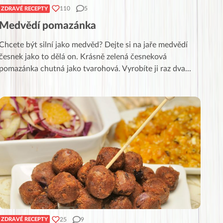
110
5
ZDRAVÉ RECEPTY
Medvědí pomazánka
Chcete být silní jako medvěd? Dejte si na jaře medvědí
česnek jako to dělá on. Krásně zelená česneková
pomazánka chutná jako tvarohová. Vyrobíte ji raz dva
...
25
9
ZDRAVÉ RECEPTY