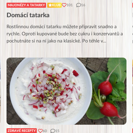
101
16
MAJONÉZY A TATARKY
KLUB
Domácí tatarka
Rostlinnou domácí tatarku můžete připravit snadno a
rychle. Oproti kupované bude bez cukru i konzervantů a
pochutnáte si na ní jako na klasické. Po téhle v
...
60
15
ZDRAVÉ RECEPTY