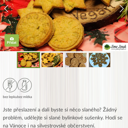
Přidat
bez lepku
bez mléka
Jste přeslazení a dali byste si něco slaného? Žádný
problém, udělejte si slané bylinkové sušenky. Hodí se
na Vánoce i na silvestrovské občerstvení.