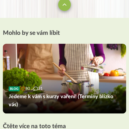
Mohlo by se vám líbit
80
31
BLOG
Jedeme k vám s kurzy vaření! (Termíny blízko
vás)
Čtěte více na toto téma