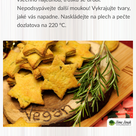
všechno najednou, trošku se drobí.
Nepodsypávejte další moukou! Vykrajujte tvary,
jaké vás napadne. Naskládejte na plech a pečte
dozlatova na 220
°C.