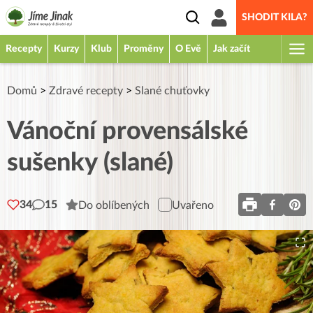
SHODIT KILA?
Recepty
Kurzy
Klub
Proměny
O Evě
Jak začít
Domů
>
Zdravé recepty
>
Slané chuťovky
Vánoční provensálské
sušenky (slané)
34
15
Do oblíbených
Uvařeno