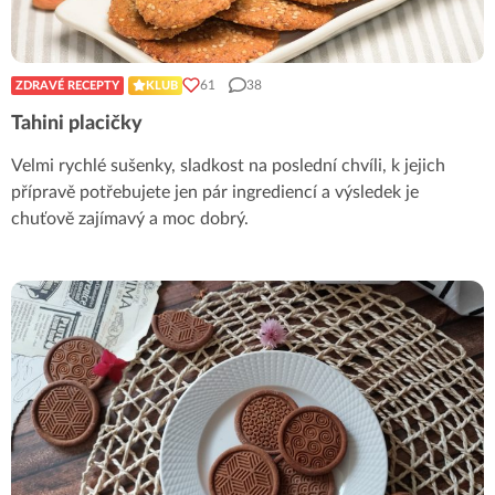
61
38
ZDRAVÉ RECEPTY
KLUB
Tahini placičky
Velmi rychlé sušenky, sladkost na poslední chvíli, k jejich
přípravě potřebujete jen pár ingrediencí a výsledek je
chuťově zajímavý a moc dobrý.