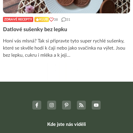
38
31
ZDRAVÉ RECEPTY
KLUB
Datlové sušenky bez lepku
Honí vás mlsná? Tak si připravte tyto super rychlé sušenky,
které se skvěle hodí k čaji nebo jako svačinka na výlet. Jsou
bez lepku, cukru i mléka a k jeji
...
Kde jste nás viděli