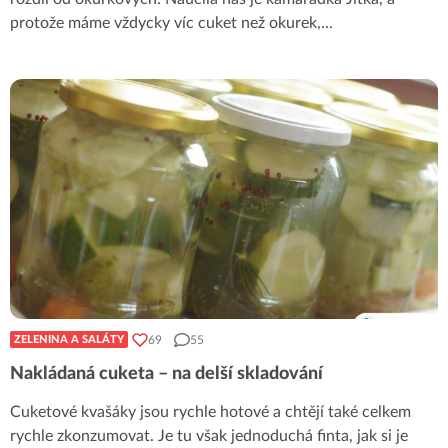
protože máme vždycky víc cuket než okurek,
...
69
55
ZELENINA A SALÁTY
Nakládaná cuketa – na delší skladování
Cuketové kvašáky jsou rychle hotové a chtějí také celkem
rychle zkonzumovat. Je tu však jednoduchá finta, jak si je