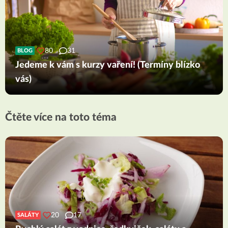
80
31
BLOG
Jedeme k vám s kurzy vaření! (Termíny blízko
vás)
Čtěte více na toto téma
20
17
SALÁTY