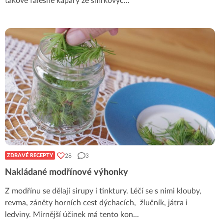
takové falešné kapary ze smrkovýc
...
28
3
ZDRAVÉ RECEPTY
Nakládané modřínové výhonky
Z modřínu se dělají sirupy i tinktury. Léčí se s nimi klouby,
revma, záněty horních cest dýchacích, žlučník, játra i
ledviny. Mírnější účinek má tento kon
...