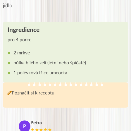
jídlo.
Ingredience
pro 4 porce
2 mrkve
půlka bílého zelí (letní nebo špičaté)
1 polévková lžíce umeocta
Poznačit si k receptu
Petra
Ma
P
M
★★★★★
★