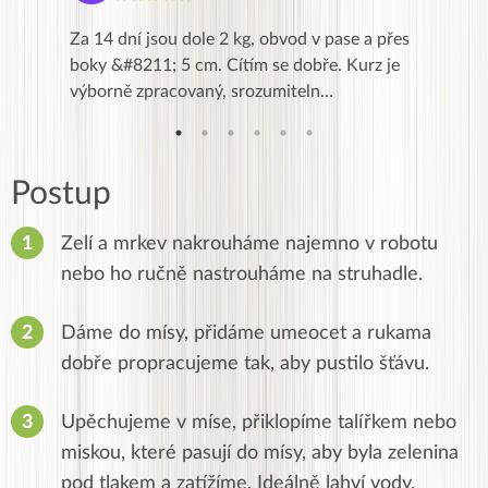
k,
Za 14 dní jsou dole 2 kg, obvod v pase a přes
Dnes jse
znání pro
boky &#8211; 5 cm. Cítím se dobře. Kurz je
zapadlé p
…
výborně zpracovaný, srozumiteln…
od EVY. 
Postup
Zelí a mrkev nakrouháme najemno v robotu
nebo ho ručně nastrouháme na struhadle.
Dáme do mísy, přidáme umeocet a rukama
dobře propracujeme tak, aby pustilo šťávu.
Upěchujeme v míse, přiklopíme talířkem nebo
miskou, které pasují do mísy, aby byla zelenina
pod tlakem a zatížíme. Ideálně lahví vody.