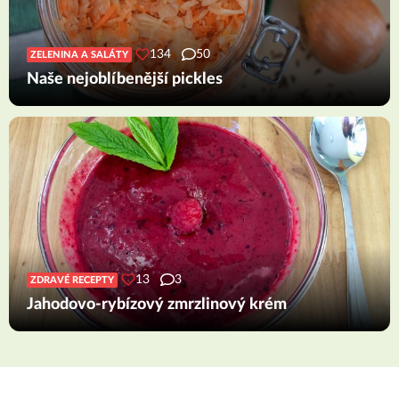
134
50
ZELENINA A SALÁTY
Naše nejoblíbenější pickles
13
3
ZDRAVÉ RECEPTY
Jahodovo-rybízový zmrzlinový krém