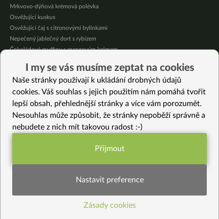
Mrkvovo-dýňová krémová polévka
Osvěžující kuskus
Osvěžující čaj s citronovými bylinkami
Nepečený jablečný dort s rybízem
Čokoládové muffiny s mangovým krémem
Meruňky a jablka v citrónovém želé
I my se vás musíme zeptat na cookies
Krémová zeleninová polévka s koprem a vločkami
Naše stránky používají k ukládání drobných údajů
Celozrnná rýže basmati se zeleninou
cookies. Váš souhlas s jejich použitím nám pomáhá tvořit
lepší obsah, přehlednější stránky a více vám porozumět.
Vybrané recepty
Nesouhlas může způsobit, že stránky nepoběží správně a
Rýmovníkový sirup bez cukru
nebudete z nich mít takovou radost :-)
Agarové kuličky aneb veganský kaviár
Klíčíme čočku
Přijmout
Čínská palačinka s jarní cibulkou
Funkční nastavení potřebujeme (vždy
Tenkasu – japonská posypka
aktivní)
Řepové karbanátky v těstíčku
Nastavit preference
Galetky s bylinkami a cizrnou
Gratinovaný mangold
Zásady cookies
Statistiky pro lepší obsah
Bun dosa
Střapačky se zelím a tempehem