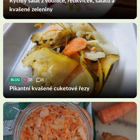
Rychlý salát z vodnice, ředkviček, salátu a
kvašené zeleniny
38
8
BLOG
Pikantní kvašené cuketové řezy