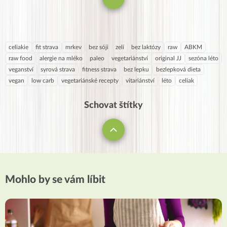
celiakie
fit strava
mrkev
bez sóji
zelí
bez laktózy
raw
ABKM
raw food
alergie na mléko
paleo
vegetariánství
original JJ
sezóna léto
veganství
syrová strava
fitness strava
bez lepku
bezlepková dieta
vegan
low carb
vegetariánské recepty
vitariánství
léto
celiak
Schovat štítky
Mohlo by se vám líbit