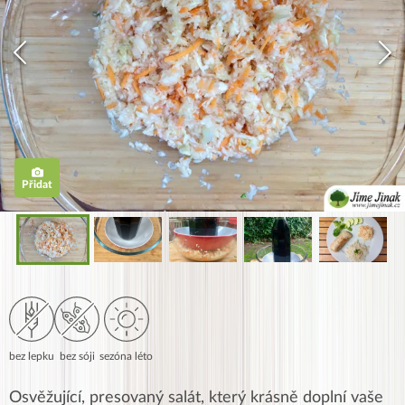
Přidat
bez lepku
bez sóji
sezóna léto
Osvěžující, presovaný salát, který krásně doplní vaše