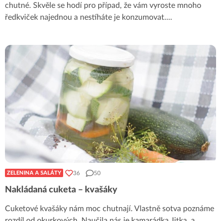
chutné. Skvěle se hodí pro případ, že vám vyroste mnoho
ředkviček najednou a nestíháte je konzumovat.
...
36
50
ZELENINA A SALÁTY
Nakládaná cuketa – kvašáky
Cuketové kvašáky nám moc chutnají. Vlastně sotva poznáme
rozdíl od okurkových. Naučila nás je kamarádka Jitka, a