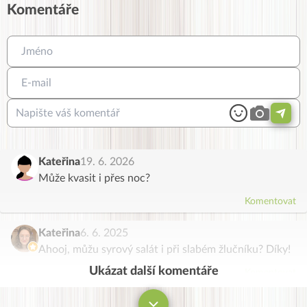
Komentáře
Kateřina
19. 6. 2026
Může kvasit i přes noc?
Komentovat
Kateřina
6. 6. 2025
Ahooj, můžu syrový salát i při slabém žlučníku? Díky!
Ukázat další komentáře
Komentovat