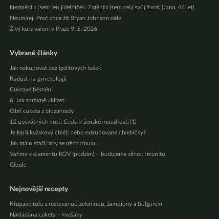
Nezměnila jsem jen jídelníček. Změnila jsem celý svůj život. (Jana, 46 let)
Neumírej: Proč chce žít Bryan Johnson déle
Živý kurz vaření v Praze 9. 8. 2026
Vybrané články
Jak nakupovat bez igelitových tašek
Radost na gynekologii
Cukrové běsnění
6. Jak správně uklízet
Obří cuketa z biozahrady
12 posvátných nocí: Cesta k ženské moudrosti (1)
Je lepší kváskový chléb nebo extrudované chlebíčky?
Jak málo stačí, aby se něco hnulo
Vaříme v elementu KOV (podzim) – budujeme silnou imunitu
Cibule
Nejnovější recepty
Křupavé tofu s restovanou zeleninou, žampiony a bulgurem
Nakládaná cuketa – kvašáky