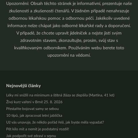
Upozornění: Obsah těchto stránek je informativní, prezentuje naše
zkušenosti a zkušenosti čtenářů. V žádném případě nenahrazuje
odbornou lékařskou pomoc a odbornou péči. Jakékoliv uvedené
informace nelze chápat jako odborné lékařské rady a doporučení.
V případě, že chcete upravit jídelníček a nejste jistí svým
zdravotním stavem, zkonzultujte, prosím, svůj stav s
kvalifikovaným odborníkem. Používáním webu berete toto
upozornění na vědomí.
Nejnovější články
Léky mi snížili na minimum a štítná žláza se zlepšila (Martina, 41 let)
Živý kurz vaření v Brně 25. 8. 2026
Přestaňte bojovat samy se sebou
10 tipů, jak zpracovat letní jablíčka
Už vás unavuje, že někdo pořád řeší, jak byste měla vypadat?
Pět kilo mít a nemít je podstatný rozdíl!
Jak podpořit své zdraví v srpnu