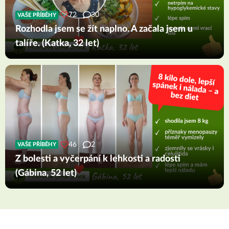
72
30
VAŠE PŘÍBĚHY
Rozhodla jsem se žít naplno. A začala jsem u
talíře. (Katka, 32 let)
46
2
VAŠE PŘÍBĚHY
Z bolesti a vyčerpání k lehkosti a radosti
(Gábina, 52 let)