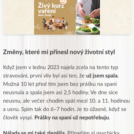
Změny, které mi přinesl nový životní styl
Když jsem v lednu 2023 najela zcela na tento typ
stravování, první vliv byl asi ten, že
už jsem spala
.
Možná 10 let před tím jsem bez prášku na spaní
neusnula a spala jsem asi 2,5 hodiny. Ve dne sice
neusnu, ale večer chodím spát mezi 10. a 11. hodinou
a usnu. Spím tak do 6–7 hodin. Je to úžasné, když se
člověk vyspí.
Prášky na spaní už nepotřebuju
.
Nálada se mi také zlepšila
. Připadám si psychicky