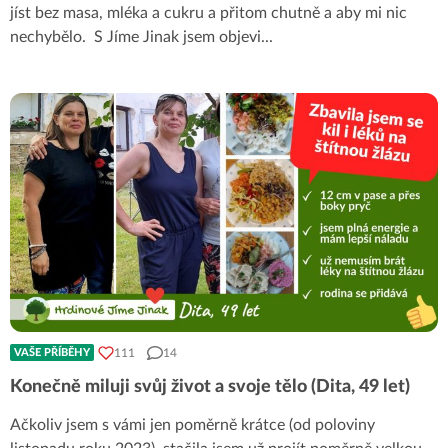
jíst bez masa, mléka a cukru a přitom chutně a aby mi nic
nechybělo. S Jíme Jinak jsem objevi
...
111
14
VAŠE PŘÍBĚHY
Konečně miluji svůj život a svoje tělo (Dita, 49 let)
Ačkoliv jsem s vámi jen poměrně krátce (od poloviny