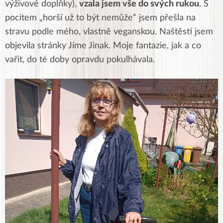
výživové doplňky),
vzala jsem vše do svých rukou
. S
pocitem „horší už to být nemůže“ jsem přešla na
stravu podle mého, vlastně veganskou. Naštěstí jsem
objevila stránky Jíme Jinak. Moje fantazie, jak a co
vařit, do té doby opravdu pokulhávala.