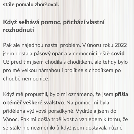
stále pomalu zhoršoval.
Když selhává pomoc, přichází vlastní
rozhodnutí
Pak ale najednou nastal problém. V únoru roku 2022
jsem dostala
pásový opar
a v nemocnici ještě
covid
.
Už před tím jsem chodila s chodítkem, ale tehdy bylo
pro mě velkou námahou i projít se s chodítkem po
chodbě nemocnice.
Když mě propustili, bylo mi oznámeno, že jsem
přišla
o téměř veškeré svalstvo
. Na pomoc mi byla
přidělena výživová poradkyně. Vydržela jsem do
Vánoc. Pak mi došla trpělivost a vzhledem k tomu, že
se stále nic nezměnilo (i když jsem dostávala různé