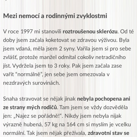
Mezi nemocí a rodinnými zvyklostmi
V roce 1997 mi stanovili
roztroušenou sklerózu
. Od té
doby jsem začala koketovat se zdravou výživou. Byla
jsem vdaná, měla jsem 2 syny. Vařila jsem si pro sebe
zvlášť, protože manžel odmítal cokoliv netradičního
jíst. Vydržela jsem to 3 roky. Pak jsem začala zase
vařit “normálně”, jen sebe jsem omezovala v
nezdravých surovinách.
Snaha stravovat se nějak jinak
nebyla pochopena ani
ze strany mých rodičů
. Tam jsem se vždy dozvěděla
jen: „Najez se pořádně!“. Nikdy jsem nebyla nijak
výrazně hubená, 57 kg na 164 cm si myslím je vcelku
normální. Tak jsem nějak přežívala,
zdravotní stav se