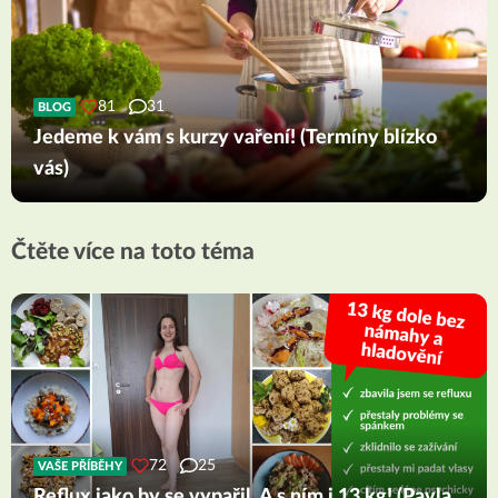
81
31
BLOG
Jedeme k vám s kurzy vaření! (Termíny blízko
vás)
Čtěte více na toto téma
72
25
VAŠE PŘÍBĚHY
Reflux jako by se vypařil. A s ním i 13 kg! (Pavla,