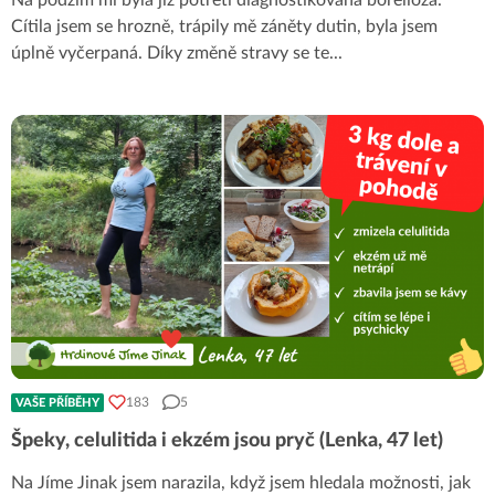
Cítila jsem se hrozně, trápily mě záněty dutin, byla jsem
úplně vyčerpaná. Díky změně stravy se te
...
183
5
VAŠE PŘÍBĚHY
Špeky, celulitida i ekzém jsou pryč (Lenka, 47 let)
Na Jíme Jinak jsem narazila, když jsem hledala možnosti, jak