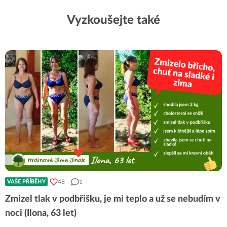
Vyzkoušejte také
48
1
VAŠE PŘÍBĚHY
Zmizel tlak v podbřišku, je mi teplo a už se nebudím v
noci (Ilona, 63 let)