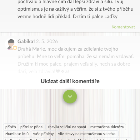
pochvalu a hlavně čím dál lepší zdraví a sílu. Tvůj
optimismus je nakažlivý a věřím, že si z tvého příběhu
vezme hodně lidí příklad. Držím ti palce Laďky
Komentovat
Gabika
12. 5. 2026
Drahá Marie, moc ďakujem za zdieľanie tvojho
príbehu. Mne to veľmi pomáha, že sa nemám vzdávať.
Družím ti moc palce, prajem veľa sily, nech sa dobre
darí, veľa zdravia!❤️🍀🙏
Ukázat další komentáře
Komentovat
příběh
přítel se přidal
zbavila se léků na spaní
roztroušená skleróza
zbavila se léků
vaše příběhy
vliv stravy na roztroušenou sklerózu