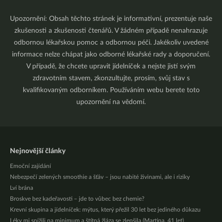
Upozornění: Obsah těchto stránek je informativní, prezentuje naše
zkušenosti a zkušenosti čtenářů. V žádném případě nenahrazuje
odbornou lékařskou pomoc a odbornou péči. Jakékoliv uvedené
informace nelze chápat jako odborné lékařské rady a doporučení.
V případě, že chcete upravit jídelníček a nejste jistí svým
zdravotním stavem, zkonzultujte, prosím, svůj stav s
kvalifikovaným odborníkem. Používáním webu berete toto
upozornění na vědomí.
Nejnovější články
Emoční zajídání
Nebezpečí zelených smoothie a šťáv – jsou nabité živinami, ale i riziky
Lví brána
Broskve bez kadeřavosti – jde to vůbec bez chemie?
Krevní skupina a jídelníček: mýtus, který přežil 30 let bez jediného důkazu
Léky mi snížili na minimum a štítná žláza se zlepšila (Martina, 41 let)