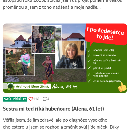
listopadu roku 2023), stačila jsem už projít poměrně velkou
proměnou a jsem z toho nadšená a moje nadše
...
116
4
VAŠE PŘÍBĚHY
Sestra mi teď říká hubeňoure (Alena, 61 let)
Věřila jsem, že jím zdravě, ale po diagnóze vysokého
cholesterolu jsem se rozhodla změnit svůj jídelníček. Díky