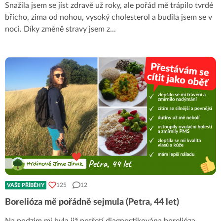
Snažila jsem se jíst zdravě už roky, ale pořád mě trápilo tvrdé
břicho, zima od nohou, vysoký cholesterol a budila jsem se v
noci. Díky změně stravy jsem z
...
125
12
VAŠE PŘÍBĚHY
Borelióza mě pořádně sejmula (Petra, 44 let)
Na podzim mi byla již potřetí diagnostikována borelióza.