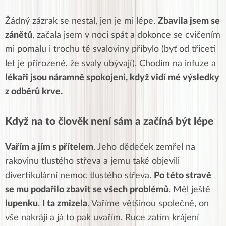
Žádný zázrak se nestal, jen je mi lépe.
Zbavila jsem se
zánětů
, začala jsem v noci spát a dokonce se cvičením
mi pomalu i trochu té svaloviny přibylo (byť od třiceti
let je přirozené, že svaly ubývají). Chodím na infuze a
lékaři jsou náramně spokojeni, když vidí mé výsledky
z odběrů krve.
Když na to člověk není sám a začíná být lépe
Vařím a jím s přítelem
. Jeho dědeček zemřel na
rakovinu tlustého střeva a jemu také objevili
divertikulární nemoc tlustého střeva.
Po této stravě
se mu podařilo zbavit se všech problémů
. Měl ještě
lupenku
.
I ta zmizela
. Vaříme většinou společně, on
vše nakrájí a já to pak uvařím. Ruce zatím krájení