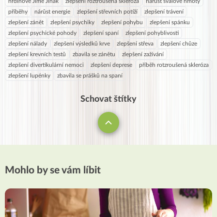
hrdinové Jíme Jinak
zlepšení roztroušená skleróza
nárůst svalové hmoty
příběhy
nárůst energie
zlepšení střevních potíží
zlepšení trávení
zlepšení zánět
zlepšení psychiky
zlepšení pohybu
zlepšení spánku
zlepšení psychické pohody
zlepšení spaní
zlepšení pohyblivosti
zlepšení nálady
zlepšení výsledků krve
zlepšení střeva
zlepšení chůze
zlepšení krevních testů
zbavila se zánětu
zlepšení zažívání
zlepšení divertikulární nemoci
zlepšení deprese
příběh rotzroušená skleróza
zlepšení lupénky
zbavila se prášků na spaní
Schovat štítky
Mohlo by se vám líbit