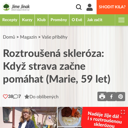
SHODIT KILA?
Recepty
Kurzy
Klub
Proměny
O Evě
Jak začít
Domů
>
Magazín
>
Vaše příběhy
Roztroušená skleróza:
Když strava začne
pomáhat (Marie, 59 let)
38
7
Do oblíbených