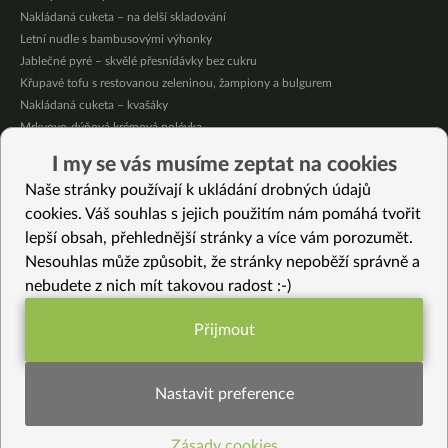
Nakládaná cuketa – na delší skladování
Letní nudle s bambusovými výhonky
Jablečné pyré – skvělé přesnídávky bez cukru
Křupavé tofu s restovanou zeleninou, žampiony a bulgurem
Nakládaná cuketa – kvašáky
Mrkvovo-dýňová krémová polévka
Osvěžující kuskus
I my se vás musíme zeptat na cookies
Osvěžující čaj s citronovými bylinkami
Naše stránky používají k ukládání drobných údajů
Nepečený jablečný dort s rybízem
cookies. Váš souhlas s jejich použitím nám pomáhá tvořit
lepší obsah, přehlednější stránky a více vám porozumět.
Vybrané recepty
Nesouhlas může způsobit, že stránky nepoběží správně a
Bezlepkové sušenky naslano
nebudete z nich mít takovou radost :-)
Kosmatice – smažené bezinkové květy
Rychlé zeleninové sushi
Přijmout
Restovaná basmati s pórkem a sezamem
Funkční nastavení potřebujeme (vždy
Jarní závitky
aktivní)
Lazaňové závitky z cukety
Nastavit preference
Pórková polévka s žampiony a fazolovými lusky
Domácí těstoviny orecchiette
Zásady cookies