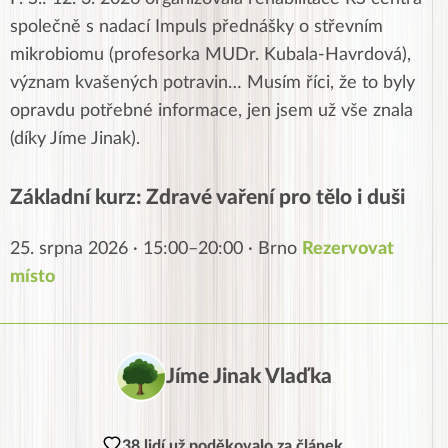
společně s nadací Impuls přednášky o střevním
mikrobiomu (profesorka MUDr. Kubala-Havrdová),
význam kvašených potravin… Musím říci, že to byly
opravdu potřebné informace, jen jsem už vše znala
(díky Jíme Jinak).
Základní kurz: Zdravé vaření pro tělo i duši
25. srpna 2026 · 15:00–20:00 · Brno
Rezervovat
místo
Jíme Jinak Vlaďka
38 lidí už poděkovalo za článek.