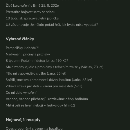
Živý kurz vaření v Brně 25. 8. 2026
Přestaňte bojovat samy se sebou
10 tipů, jak zpracovat letní jablíčka
Už vás unavuje, že někdo pořád řeší, jak byste měla vypadat?
Vybrané články
Pampelišky k obědu?!
Nadýmání: příčiny a příznaky
8 týdenní Podzimní detox jen za 490 Kč?
Malé změny v jídle a problémy s trávením zmizely (Václav, 73 let)
Tělo mi vypovědělo službu (Jana, 35 let)
Snížili jsme svou hmotnost i dávky inzulínu (Jarka, 63 let)
Zdravá strava pro děti – vaření pro malé děti (6.díl)
Co mi dalo vyhoření
Vánoce, Vánoce přicházejí…rozdáváme dárky hrdinům
Mrtví osli se hyen nebojí – festivalový film č.2
Nejnovější recepty
Oves provoněný citrónem a bazalkou