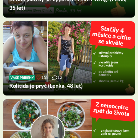
35 let)
158
12
VAŠE PŘÍBĚHY
Kolitida je pryč (Lenka, 48 let)