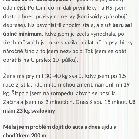
odolnější. Po tom, co mi dali první léky na RS, jsem
dostala hned prášky na nervy (kortikoidy způsobují
deprese). Na psychiatrii chodím stále, ale už
beru asi
úplné minimum
. Když jsem je zcela vynechala, po
třech měsících jsem se snažila udělat něco psychicky
náročnějšího a to jsem nezvládla. Tak jsem se opět
obrátila na Cipralex 10 (půlku).
Žena má prý mít 30–40 kg svalů. Když jsem po 1,5
roce zjistila, kde mi to mohou změřit, naměřili mi 19
kg. Šlapala jsem na rotopedu, abych se posílila.
Začínala jsem na 2 minutách. Dnes šlapu 15 minut.
Už
mám 23 kg svaloviny
.
Měla jsem problém dojít do auta a dnes ujdu s
chodítkem 200 m.