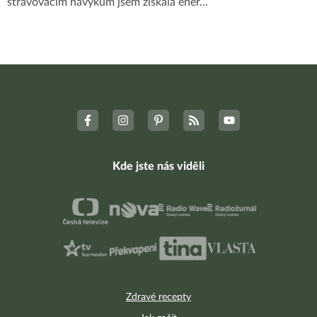
stravovacím návykům jsem získala ener
...
Kde jste nás viděli
Zdravé recepty