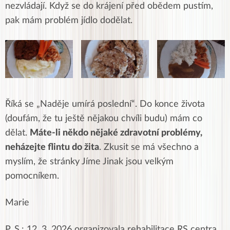
nezvládají. Když se do krájení před obědem pustím,
pak mám problém jídlo dodělat.
Říká se „Naděje umírá poslední“. Do konce života
(doufám, že tu ještě nějakou chvíli budu) mám co
dělat.
Máte-li někdo nějaké zdravotní problémy,
neházejte flintu do žita
. Zkusit se má všechno a
myslím, že stránky Jíme Jinak jsou velkým
pomocníkem.
Marie
P. S.: 12. 3. 2026 organizovala rehabilitace RS centra