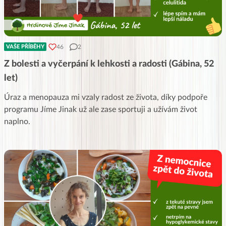
46
2
VAŠE PŘÍBĚHY
Z bolesti a vyčerpání k lehkosti a radosti (Gábina, 52
let)
Úraz a menopauza mi vzaly radost ze života, díky podpoře
programu Jíme Jinak už ale zase sportuji a užívám život
naplno.