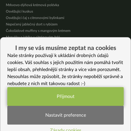
Mrkvovo-dýňová krémová polévka
Osvěžující kuskus
Osvěžující čaj s citronovými bylinkami
Nepečený jablečný dort s rybízem
Čokoládové muffiny s mangovým krémem
Meruňky a jablka v citrónovém želé
Krémová zeleninová polévka s koprem a vločkami
I my se vás musíme zeptat na cookies
Celozrnná rýže basmati se zeleninou
Naše stránky používají k ukládání drobných údajů
Citrónové muffiny s borůvkovým krémem
cookies. Váš souhlas s jejich použitím nám pomáhá tvořit
lepší obsah, přehlednější stránky a více vám porozumět.
Vybrané recepty
Nesouhlas může způsobit, že stránky nepoběží správně a
Mrkvová polévka s pohankou
nebudete z nich mít takovou radost :-)
Apple chutney – jablečné čatní
Jednoduché mandlové sušenky
Přijmout
Jáhly se lněným semínkem
Funkční nastavení potřebujeme (vždy
Švestkový puding
aktivní)
Celerová pomazánka
Nastavit preference
Plněné zelí
Lískovo – mandlové mléko
Zásady cookies