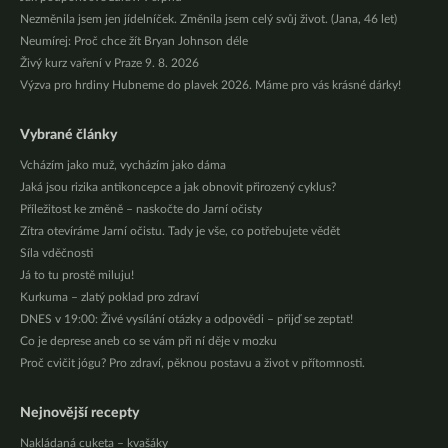
Nezměnila jsem jen jídelníček. Změnila jsem celý svůj život. (Jana, 46 let)
Neumírej: Proč chce žít Bryan Johnson déle
Živý kurz vaření v Praze 9. 8. 2026
Výzva pro hrdiny Hubneme do plavek 2026. Máme pro vás krásné dárky!
Vybrané články
Vcházím jako muž, vycházím jako dáma
Jaká jsou rizika antikoncepce a jak obnovit přirozený cyklus?
Příležitost ke změně – naskočte do Jarní očisty
Zítra otevíráme Jarní očistu. Tady je vše, co potřebujete vědět
Síla vděčnosti
Já to tu prostě miluju!
Kurkuma – zlatý poklad pro zdraví
DNES v 19:00: Živé vysílání otázky a odpovědi – přijď se zeptat!
Co je deprese aneb co se vám při ní děje v mozku
Proč cvičit jógu? Pro zdraví, pěknou postavu a život v přítomnosti.
Nejnovější recepty
Nakládaná cuketa – kvašáky