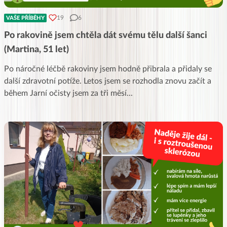
19
6
VAŠE PŘÍBĚHY
Po rakovině jsem chtěla dát svému tělu další šanci
(Martina, 51 let)
Po náročné léčbě rakoviny jsem hodně přibrala a přidaly se
další zdravotní potíže. Letos jsem se rozhodla znovu začít a
během Jarní očisty jsem za tři měsí
...