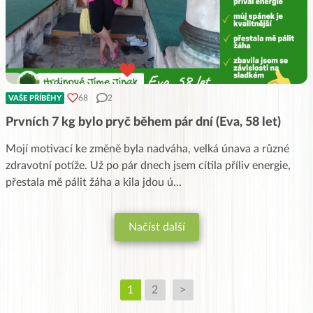
68
2
VAŠE PŘÍBĚHY
Prvních 7 kg bylo pryč během pár dní (Eva, 58 let)
Mojí motivací ke změně byla nadváha, velká únava a různé
zdravotní potíže. Už po pár dnech jsem cítila příliv energie,
přestala mě pálit žáha a kila jdou ú
...
Načíst další
1
2
>