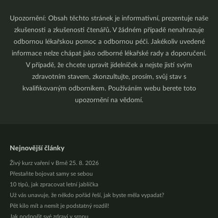
Upozornění: Obsah těchto stránek je informativní, prezentuje naše
zkušenosti a zkušenosti čtenářů. V žádném případě nenahrazuje
odbornou lékařskou pomoc a odbornou péči. Jakékoliv uvedené
informace nelze chápat jako odborné lékařské rady a doporučení.
V případě, že chcete upravit jídelníček a nejste jistí svým
zdravotním stavem, zkonzultujte, prosím, svůj stav s
kvalifikovaným odborníkem. Používáním webu berete toto
upozornění na vědomí.
Nejnovější články
Živý kurz vaření v Brně 25. 8. 2026
Přestaňte bojovat samy se sebou
10 tipů, jak zpracovat letní jablíčka
Už vás unavuje, že někdo pořád řeší, jak byste měla vypadat?
Pět kilo mít a nemít je podstatný rozdíl!
Jak podpořit své zdraví v srpnu