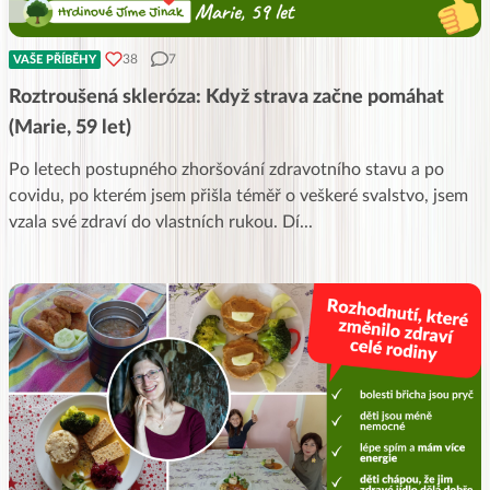
38
7
VAŠE PŘÍBĚHY
Roztroušená skleróza: Když strava začne pomáhat
(Marie, 59 let)
Po letech postupného zhoršování zdravotního stavu a po
covidu, po kterém jsem přišla téměř o veškeré svalstvo, jsem
vzala své zdraví do vlastních rukou. Dí
...