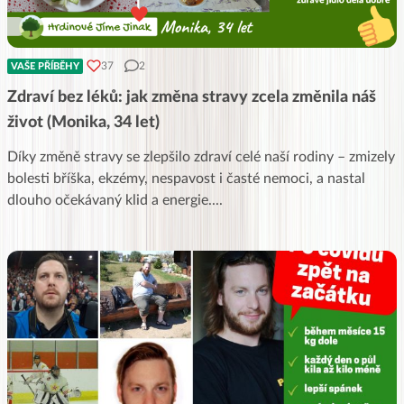
37
2
VAŠE PŘÍBĚHY
Zdraví bez léků: jak změna stravy zcela změnila náš
život (Monika, 34 let)
Díky změně stravy se zlepšilo zdraví celé naší rodiny – zmizely
bolesti bříška, ekzémy, nespavost i časté nemoci, a nastal
dlouho očekávaný klid a energie.
...