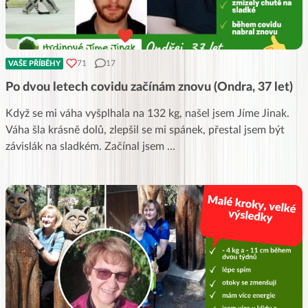
71
17
VAŠE PŘÍBĚHY
Po dvou letech covidu začínám znovu (Ondra, 37 let)
Když se mi váha vyšplhala na 132 kg, našel jsem Jíme Jinak.
Váha šla krásně dolů, zlepšil se mi spánek, přestal jsem být
závislák na sladkém. Začínal jsem
...