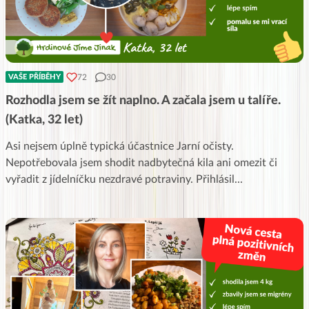
72
30
VAŠE PŘÍBĚHY
Rozhodla jsem se žít naplno. A začala jsem u talíře.
(Katka, 32 let)
Asi nejsem úplně typická účastnice Jarní očisty.
Nepotřebovala jsem shodit nadbytečná kila ani omezit či
vyřadit z jídelníčku nezdravé potraviny. Přihlásil
...