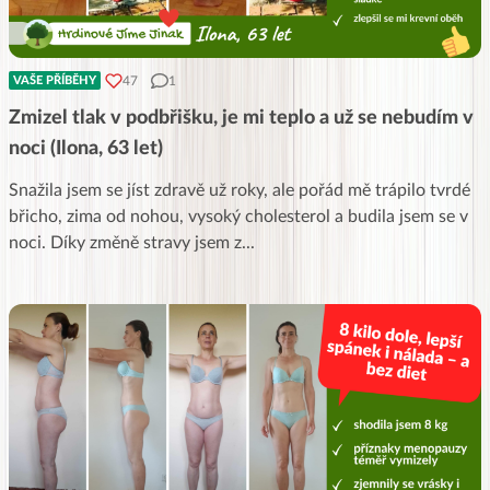
47
1
VAŠE PŘÍBĚHY
Zmizel tlak v podbřišku, je mi teplo a už se nebudím v
noci (Ilona, 63 let)
Snažila jsem se jíst zdravě už roky, ale pořád mě trápilo tvrdé
břicho, zima od nohou, vysoký cholesterol a budila jsem se v
noci. Díky změně stravy jsem z
...