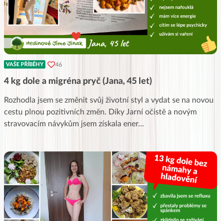
46
VAŠE PŘÍBĚHY
4 kg dole a migréna pryč (Jana, 45 let)
Rozhodla jsem se změnit svůj životní styl a vydat se na novou
cestu plnou pozitivních změn. Díky Jarní očistě a novým
stravovacím návykům jsem získala ener
...