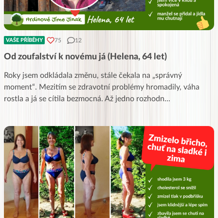
75
12
VAŠE PŘÍBĚHY
Od zoufalství k novému já (Helena, 64 let)
Roky jsem odkládala změnu, stále čekala na „správný
moment“. Mezitím se zdravotní problémy hromadily, váha
rostla a já se cítila bezmocná. Až jedno rozhodn
...