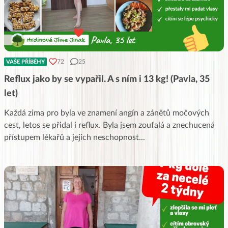
72
25
VAŠE PŘÍBĚHY
Reflux jako by se vypařil. A s ním i 13 kg! (Pavla, 35
let)
Každá zima pro byla ve znamení angín a zánětů močových
cest, letos se přidal i reflux. Byla jsem zoufalá a znechucená
přístupem lékařů a jejich neschopnost
...