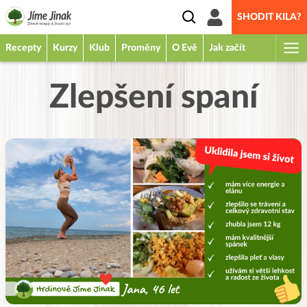
SHODIT KILA?
Recepty
Kurzy
Klub
Proměny
O Evě
Jak začít
Zlepšení spaní