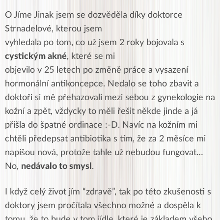
O J
íme Jinak jsem se dozvěděla díky doktorce
Strnadelové, kterou jsem
vyhledala po tom, co už jsem 2 roky bojovala s
cystickým akné
, které se mi
objevilo v 25 letech po změně práce a vysazení
hormonální antikoncepce. Nedalo se toho zbavit a
doktoři si mě přehazovali mezi sebou z gynekologie na
kožní a zpět, vždycky to
měli řešit někde jinde a já
přišla do špatné ordinace :-D. N
avíc na
kožním mi
chtěli předepsat antibiotika s tím, že za 2 měsíce mi
napíšou nová,
protože tahle už nebudou fungovat…
No,
nedávalo to smysl
.
I když celý
život jím “zdravě”, tak po této zkušenosti s
doktory jsem pročítala všechno
možné a dospěla k
tomu, že to bude v tom jídle, které je základem všeho,