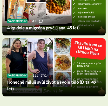
47
VAŠE PŘÍBĚHY
4 kg dole a migréna pryč (Jana, 45 let)
111
14
VAŠE PŘÍBĚHY
Konečně miluji svůj život a svoje tělo (Dita, 49
let)