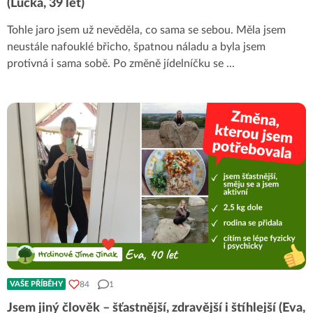
(Lucka, 39 let)
Tohle jaro jsem už nevěděla, co sama se sebou. Měla jsem
neustále nafouklé břicho, špatnou náladu a byla jsem
protivná i sama sobě. Po změně jídelníčku se
...
84
1
VAŠE PŘÍBĚHY
Jsem jiný člověk – šťastnější, zdravější i štíhlejší (Eva,