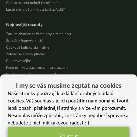
Černuchá setá neboli černý kmín
Luštěniny a děti – kdy a jaké zařadit?
Nejnovější recepty
Tofu míchanice se žampiony a zeleninou
Špenát z řepových listů
Čočkové kuličky ála Truffle
Zelené palačinky plněné
Cuketové vějíře
Pečené lilky z glazurou z misa a sezamu
Smetanový patizónový krém s koprem
Domácí broskvová marmeláda bez cukru
I my se vás musíme zeptat na cookies
Pikantní mexická kukuřice se “sýrovou” omáčkou
Naše stránky používají k ukládání drobných údajů
Citrónové jablečné muffiny se sójovou šlehačkou
cookies. Váš souhlas s jejich použitím nám pomáhá tvořit
lepší obsah, přehlednější stránky a více vám porozumět.
Vybrané recepty
Nesouhlas může způsobit, že stránky nepoběží správně a
Pařený perník (bezlepkový)
nebudete z nich mít takovou radost :-)
Spanakorizo – řecké špenátové rizoto
Italský fazolový salát
Přijmout