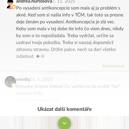
andrea.hurtosova
7. 11. 2025
Po vysadení antikoncepcie som mala aj ja problém s
akné. Keď som si našla info v TČM, tak toto sa presne
deje ženám po vysadení. Antikoncepcia je zlá vec.
Keby som mala v tej dobe tie info čo viem dnes, nikdy
by som o to nepožiadala. Treba vydržat, určite sa
uzdraví tvoja pokožka. Treba si naozaj dopomôcť
zdravou stravou. Držím palce, nech sa darí všetko
zvládnuť. 🍀🌞
Komentovat
windiq
21. 6. 2025
Katuska, krasna zmena! Co vsetko sa da urobit “len”
zmenou jedla.
Uzi si letne varenie; ))
Ukázat další komentáře
Komentovat