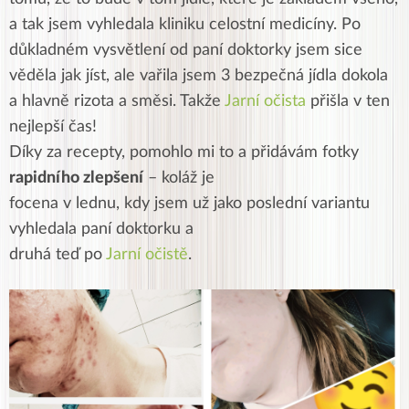
a
tak jsem vyhledala kliniku celostní medicíny. Po
důkladném vysvětlení od paní
doktorky jsem sice
věděla jak jíst, ale vařila jsem 3 bezpečná jídla dokola
a hlavně rizota a směsi.
Takže
Jarní očista
přišla v ten
nejlepší čas!
Díky za recepty, pomohlo mi to a přidávám fotky
rapidního zlepšení
– koláž je
focena v lednu, kdy jsem už jako poslední variantu
vyhledala paní doktorku a
druhá teď po
Jarní očistě
.