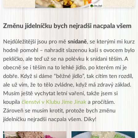
Změnu jídelníčku bych nejradši nacpala všem
Nejdůležitější jsou pro mě
snídaně
, se
kterými mi kurz
hodně pomohl – nahradit slazenou kaši s ovocem bylo
peklíčko, ale teď už se na polévku k snídani těším. A
obecně se i těším na
to lehké jídlo, po kterém mi je
dobře. Když si dáme “běžné jídlo”, tak cítím
ten rozdíl,
ale už vím, že to tělo zvládne, když má zdravý základ.
Musím
ještě vychytat letní vaření, takže jsem si
koupila
členství v Klubu Jíme Jinak
a pročítám.
Zároveň
se musím krotit, protože bych změnu
jídelníčku nejradši nacpala všem.
Díky!