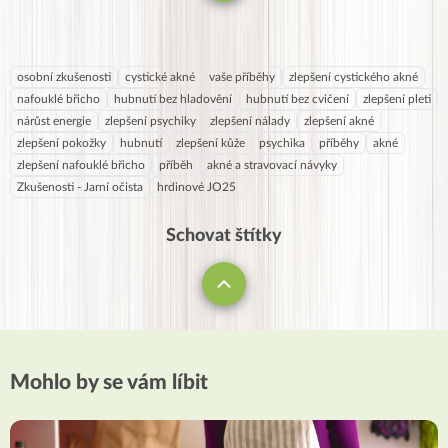
osobní zkušenosti
cystické akné
vaše příběhy
zlepšení cystického akné
nafouklé břicho
hubnutí bez hladovění
hubnutí bez cvičení
zlepšení pleti
nárůst energie
zlepšení psychiky
zlepšení nálady
zlepšení akné
zlepšení pokožky
hubnutí
zlepšení kůže
psychika
příběhy
akné
zlepšení nafouklé břicho
příběh
akné a stravovací návyky
Zkušenosti - Jarní očista
hrdinové JO25
Schovat štítky
Mohlo by se vám líbit