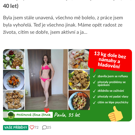
40 let)
Byla jsem stále unavená, všechno mě bolelo, z práce jsem
byla vyhořelá. Teď je všechno jinak. Máme opět radost ze
života, cítím se dobře, jsem aktivní a ja
...
72
25
VAŠE PŘÍBĚHY