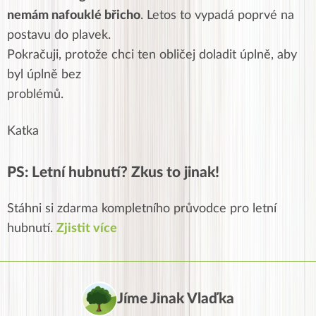
nemám nafouklé břicho
. Letos to vypadá poprvé na
postavu do plavek
.
Pokračuji, protože chci ten obličej doladit úplně, aby
byl úplně bez
problémů
.
Katka
PS: Letní hubnutí? Zkus to jinak!
Stáhni si zdarma kompletního průvodce pro letní
hubnutí.
Zjistit více
Jíme Jinak Vlaďka