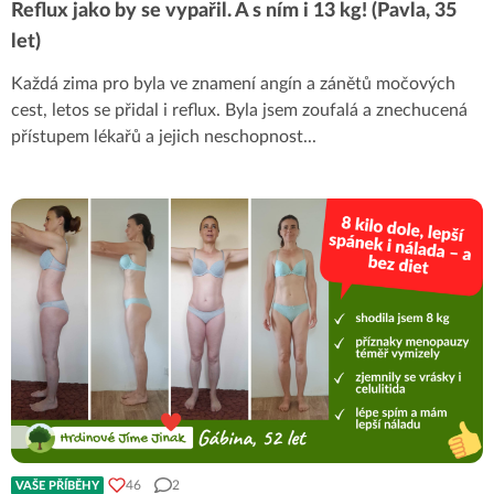
Reflux jako by se vypařil. A s ním i 13 kg! (Pavla, 35
let)
Každá zima pro byla ve znamení angín a zánětů močových
cest, letos se přidal i reflux. Byla jsem zoufalá a znechucená
přístupem lékařů a jejich neschopnost
...
46
2
VAŠE PŘÍBĚHY