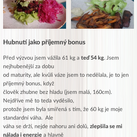
Hubnutí jako příjemný bonus
Před výzvou jsem vážila 61 kg a
teď 54 kg
. Jsem
nejhubenější za dobu
od maturity, ale kvůli váze jsem to nedělala, je to jen
příjemný bonus, když
člověk zhubne bez hladu
(jsem malá, 160cm).
Nejdříve mě to teda vyděsilo,
protože jsem byla smířená s tím, že 60 kg je moje
standardní váha
. Ale
váha se drží, nejde nahoru ani dolů,
zlepšila se mi
nálada i energie
a hlavně