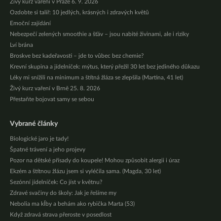
Živý kurz vaření v Praze 6. 9. 2026
Ozdobte si talíř: 10 jedlých, krásných i zdravých květů
Emoční zajídání
Nebezpečí zelených smoothie a šťáv – jsou nabité živinami, ale i riziky
Lví brána
Broskve bez kadeřavosti – jde to vůbec bez chemie?
Krevní skupina a jídelníček: mýtus, který přežil 30 let bez jediného důkazu
Léky mi snížili na minimum a štítná žláza se zlepšila (Martina, 41 let)
Živý kurz vaření v Brně 25. 8. 2026
Přestaňte bojovat samy se sebou
Vybrané články
Biologické jaro je tady!
Špatné trávení a jeho projevy
Pozor na dětské přísady do koupele! Mohou způsobit alergii i úraz
Ekzém a štítnou žlázu jsem si vyléčila sama. (Magda, 30 let)
Sezónní jídelníček: Co jíst v květnu?
Zdravé svačiny do školy: Jak je řešíme my
Nebolia ma kĺby a behám ako rybička Marta (53)
Když zdravá strava přeroste v posedlost