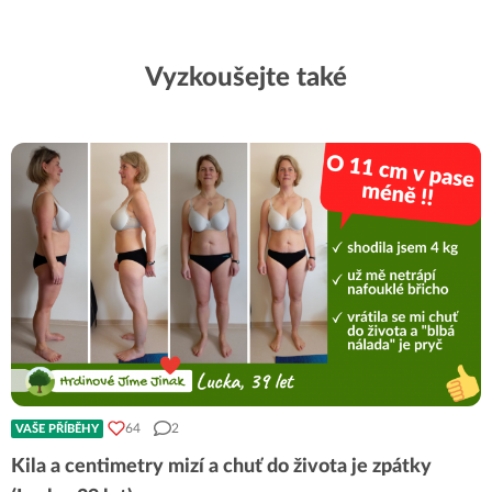
Vyzkoušejte také
64
2
VAŠE PŘÍBĚHY
Kila a centimetry mizí a chuť do života je zpátky