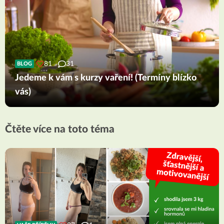
81
31
BLOG
Jedeme k vám s kurzy vaření! (Termíny blízko
vás)
Čtěte více na toto téma