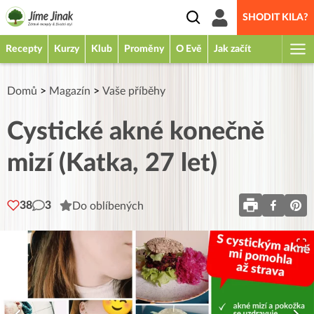
SHODIT KILA?
Recepty
Kurzy
Klub
Proměny
O Evě
Jak začít
Domů
>
Magazín
>
Vaše příběhy
Cystické akné konečně
mizí (Katka, 27 let)
38
3
Do oblíbených