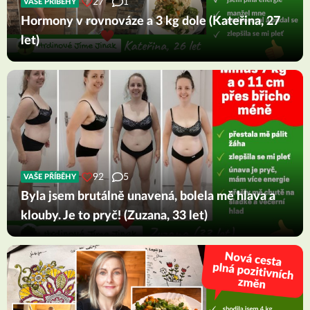
27
1
VAŠE PŘÍBĚHY
Hormony v rovnováze a 3 kg dole (Kateřina, 27
let)
92
5
VAŠE PŘÍBĚHY
Byla jsem brutálně unavená, bolela mě hlava a
klouby. Je to pryč! (Zuzana, 33 let)