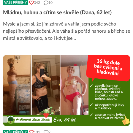
342
10
VAŠE PŘÍBĚHY
Mládnu, hubnu a cítím se skvěle (Dana, 62 let)
Myslela jsem si, že jím zdravě a vařila jsem podle svého
nejlepšího přesvědčení. Ale váha šla pořád nahoru a břicho se
mi stále zvětšovalo, a to i když jse
...
131
9
VAŠE PŘÍBĚHY