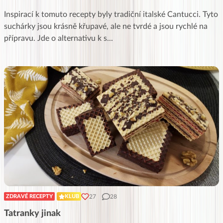
Inspirací k tomuto recepty byly tradiční italské Cantucci. Tyto
suchárky jsou krásně křupavé, ale ne tvrdé a jsou rychlé na
přípravu. Jde o alternativu k s
...
27
28
ZDRAVÉ RECEPTY
KLUB
Tatranky jinak