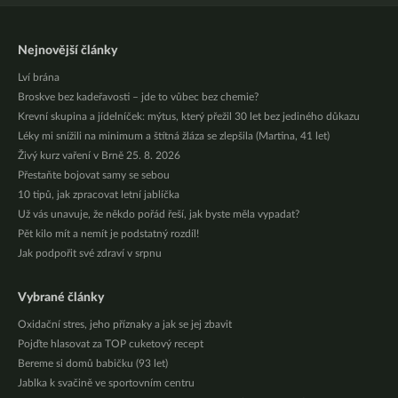
Nejnovější články
Lví brána
Broskve bez kadeřavosti – jde to vůbec bez chemie?
Krevní skupina a jídelníček: mýtus, který přežil 30 let bez jediného důkazu
Léky mi snížili na minimum a štítná žláza se zlepšila (Martina, 41 let)
Živý kurz vaření v Brně 25. 8. 2026
Přestaňte bojovat samy se sebou
10 tipů, jak zpracovat letní jablíčka
Už vás unavuje, že někdo pořád řeší, jak byste měla vypadat?
Pět kilo mít a nemít je podstatný rozdíl!
Jak podpořit své zdraví v srpnu
Vybrané články
Oxidační stres, jeho příznaky a jak se jej zbavit
Pojďte hlasovat za TOP cuketový recept
Bereme si domů babičku (93 let)
Jablka k svačině ve sportovním centru