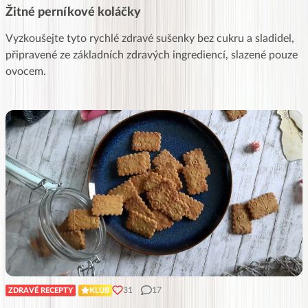
Žitné perníkové koláčky
Vyzkoušejte tyto rychlé zdravé sušenky bez cukru a sladidel,
připravené ze základních zdravých ingrediencí, slazené pouze
ovocem.
31
17
ZDRAVÉ RECEPTY
KLUB