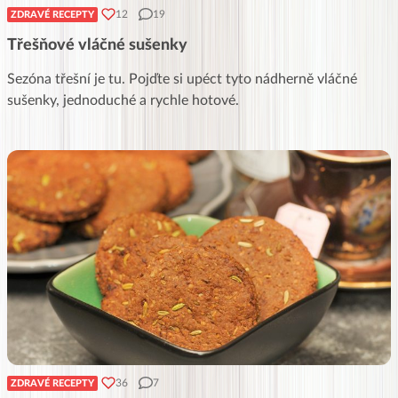
12
19
ZDRAVÉ RECEPTY
Třešňové vláčné sušenky
Sezóna třešní je tu. Pojďte si upéct tyto nádherně vláčné
sušenky, jednoduché a rychle hotové.
36
7
ZDRAVÉ RECEPTY