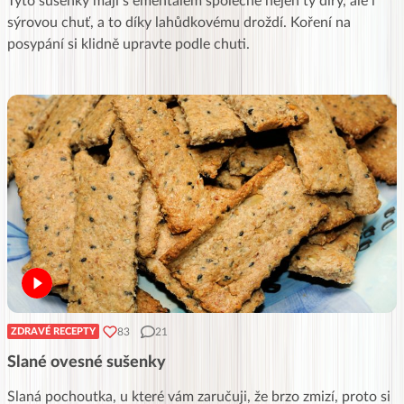
Tyto sušenky mají s ementálem společné nejen ty díry, ale i
sýrovou chuť, a to díky lahůdkovému droždí. Koření na
posypání si klidně upravte podle chuti.
83
21
ZDRAVÉ RECEPTY
Slané ovesné sušenky
Slaná pochoutka, u které vám zaručuji, že brzo zmizí, proto si