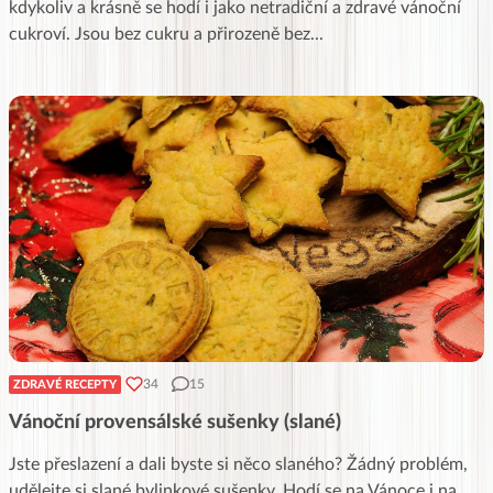
kdykoliv a krásně se hodí i jako netradiční a zdravé vánoční
cukroví. Jsou bez cukru a přirozeně bez
...
34
15
ZDRAVÉ RECEPTY
Vánoční provensálské sušenky (slané)
Jste přeslazení a dali byste si něco slaného? Žádný problém,
udělejte si slané bylinkové sušenky. Hodí se na Vánoce i na