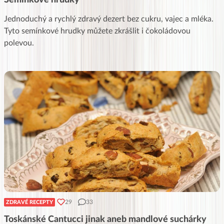
Jednoduchý a rychlý zdravý dezert bez cukru, vajec a mléka.
Tyto semínkové hrudky můžete zkrášlit i čokoládovou
polevou.
29
33
ZDRAVÉ RECEPTY
Toskánské Cantucci jinak aneb mandlové suchárky