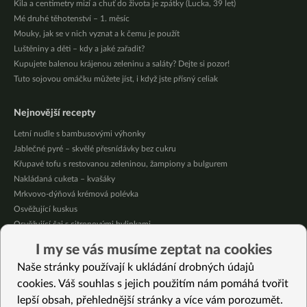
Kila a centimetry mizí a chuť do života je zpátky (Lucka, 39 let)
Mé druhé těhotenství – 1. měsíc
Mouky, jak se v nich vyznat a k čemu je použít
Luštěniny a děti – kdy a jaké zařadit?
Kupujete balenou krájenou zeleninu a saláty? Dejte si pozor!
Tuto sojovou omáčku můžete jíst, i když jste přísný celiak
Nejnovější recepty
Letní nudle s bambusovými výhonky
Jablečné pyré – skvělé přesnídávky bez cukru
Křupavé tofu s restovanou zeleninou, žampiony a bulgurem
Nakládaná cuketa – kvašáky
Mrkvovo-dýňová krémová polévka
Osvěžující kuskus
Osvěžující čaj s citronovými bylinkami
Nepečený jablečný dort s rybízem
I my se vás musíme zeptat na cookies
Čokoládové muffiny s mangovým krémem
Naše stránky používají k ukládání drobných údajů
Meruňky a jablka v citrónovém želé
cookies. Váš souhlas s jejich použitím nám pomáhá tvořit
lepší obsah, přehlednější stránky a více vám porozumět.
Vybrané recepty