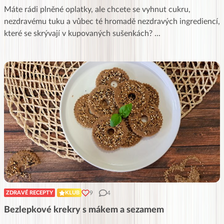
Máte rádi plněné oplatky, ale chcete se vyhnut cukru,
nezdravému tuku a vůbec té hromadě nezdravých ingrediencí,
které se skrývají v kupovaných sušenkách?
...
9
4
ZDRAVÉ RECEPTY
KLUB
Bezlepkové krekry s mákem a sezamem