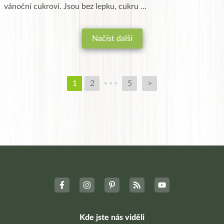
vánoční cukroví. Jsou bez lepku, cukru
...
Načíst další
1
2
5
>
Kde jste nás viděli