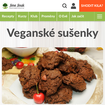
SHODIT KILA?
Recepty
Kurzy
Klub
Proměny
O Evě
Jak začít
Veganské sušenky