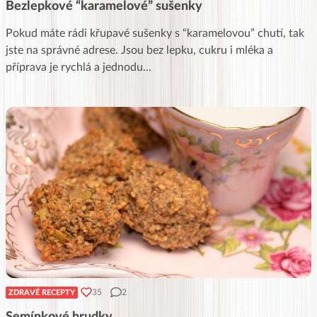
Bezlepkové “karamelové” sušenky
Pokud máte rádi křupavé sušenky s “karamelovou” chutí, tak
jste na správné adrese. Jsou bez lepku, cukru i mléka a
příprava je rychlá a jednodu
...
35
2
ZDRAVÉ RECEPTY
Semínkové hrudky