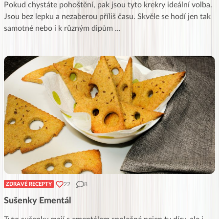
Pokud chystáte pohoštění, pak jsou tyto krekry ideální volba.
Jsou bez lepku a nezaberou příliš času. Skvěle se hodí jen tak
samotné nebo i k různým dipům
...
22
8
ZDRAVÉ RECEPTY
Sušenky Ementál