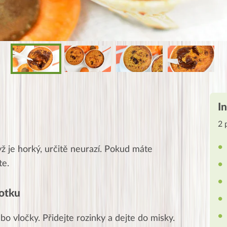
I
2 
dyž je horký, určitě neurazí. Pokud máte
te.
otku
o vločky. Přidejte rozinky a dejte do misky.