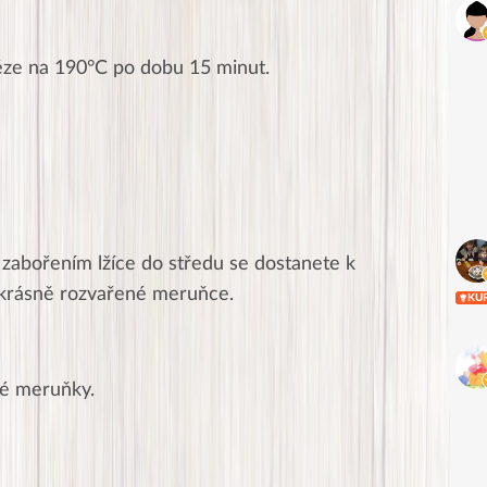
éze na 190°C po dobu 15 minut.
zabořením lžíce do středu se dostanete k
 krásně rozvařené meruňce.
KU
álé meruňky.