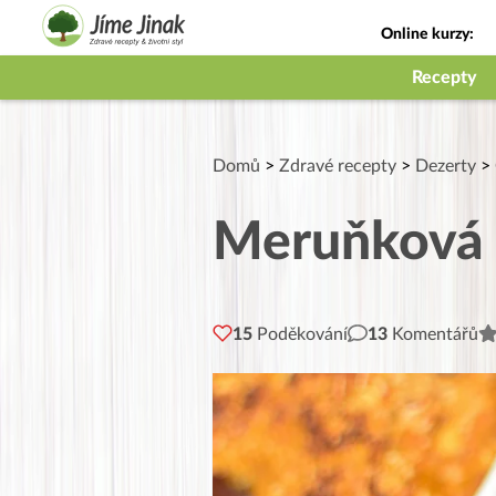
Online kurzy:
Jak na babičky
Recepty
Domů
>
Zdravé recepty
>
Dezerty
>
Meruňková 
15
Poděkování
13
Komentářů