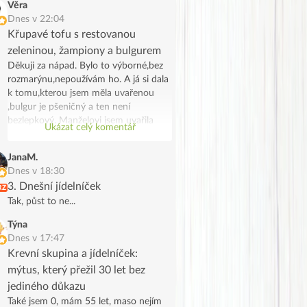
Věra
Dnes v 22:04
Křupavé tofu s restovanou
zeleninou, žampiony a bulgurem
Děkuji za nápad. Bylo to výborné,bez
rozmarýnu,nepoužívám ho. A já si dala
k tomu,kterou jsem měla uvařenou
,bulgur je pšeničný a ten není
bezlepkový. Manželovi jsem uvařila
Ukázat celý komentář
bramborové noky .Bylo to chutné a
syté jídlo,já jsem potřebovala
JanaM.
spotřebovat žampiony a tak se stalo.
Dnes v 18:30
Děkuji, manžel na tofu říkal že vypadá
3. Dnešní jídelníček
RZ
jak škvarky,měla jsem marinované a
Tak, půst to ne...
ochutila jsem ho trochu Tamaris.
Týna
Dnes v 17:47
Krevní skupina a jídelníček:
mýtus, který přežil 30 let bez
jediného důkazu
Také jsem 0, mám 55 let, maso nejím