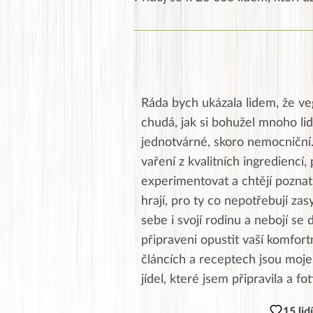
Ráda bych ukázala lidem, že ve
chudá, jak si bohužel mnoho lid
jednotvárné, skoro nemocniční
vaření z kvalitních ingrediencí, 
experimentovat a chtějí poznat 
hrají, pro ty co nepotřebují zas
sebe i svojí rodinu a nebojí se 
připraveni opustit vaší komfor
článcích a receptech jsou moje,
jídel, které jsem připravila a fo
15 lid