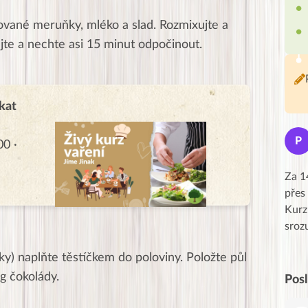
vané meruňky, mléko a slad. Rozmixujte a
jte a nechte asi 15 minut odpočinout.
kat
Jana
J
P
00 ·
★★★★★
Moc Vám všem děkuji za krásný pátek,
Za 1
obzvlášť velké poděkování, obdiv a
přes
uznání pro hlavní dvojici Peťa a Gábi!! 👏
Kurz
Posílá…
sroz
y) naplňte těstíčkem do poloviny. Položte půl
g čokolády.
Pos