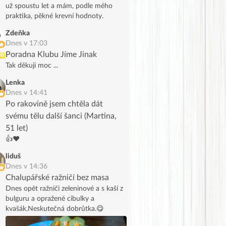
už spoustu let a mám, podle mého
praktika, pěkné krevní hodnoty.
Zdeňka
Dnes v 17:03
Poradna Klubu Jíme Jinak
UB
Tak děkuji moc ...
Lenka
Dnes v 14:41
Po rakovině jsem chtěla dát
svému tělu další šanci (Martina,
51 let)
👍❤️
liduš
Dnes v 14:36
Chalupářské ražničí bez masa
Dnes opět ražniči zeleninové a s kaší z
bulguru a opražené cibulky a
kvašák.Neskutečná dobrůtka.😋