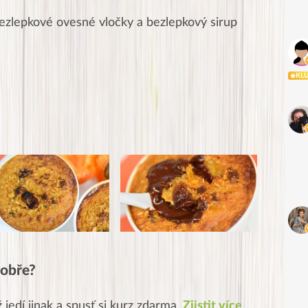
bezlepkové ovesné vločky a bezlepkový sirup
KL
 dobře?
ž jedí jinak a spusť si kurz zdarma.
Zjistit více