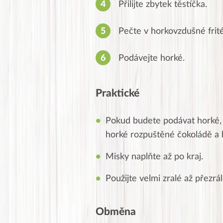
Přilijte zbytek těstíčka.
Pečte v horkovzdušné frit
Podávejte horké.
Praktické
Pokud budete podávat horké, 
horké rozpuštěné čokoládě a
Misky naplňte až po kraj.
Použijte velmi zralé až přezr
Obměna