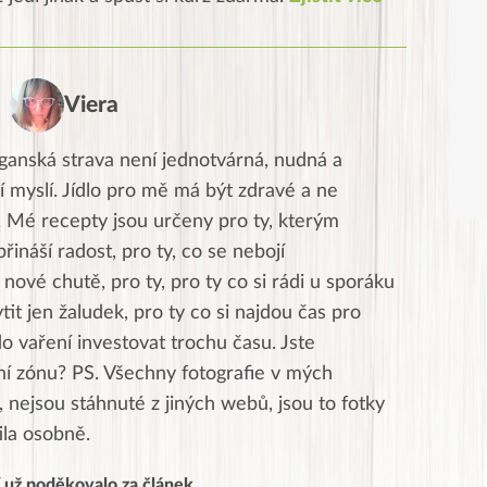
Viera
ganská strava není jednotvárná, nudná a
í myslí. Jídlo pro mě má být zdravé a ne
. Mé recepty jsou určeny pro ty, kterým
přináší radost, pro ty, co se nebojí
nové chutě, pro ty, pro ty co si rádi u sporáku
ytit jen žaludek, pro ty co si najdou čas pro
do vaření investovat trochu času. Jste
tní zónu? PS. Všechny fotografie v mých
 nejsou stáhnuté z jiných webů, jsou to fotky
tila osobně.
í už poděkovalo za článek.