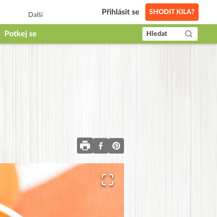
Přihlásit se
SHODIT KILA?
Další
Potkej se
Hledat