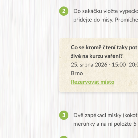
Do sekáčku vložte vypecko
přidejte do misy. Promíche
Co se kromě čtení taky pot
živě na kurzu vaření?
25. srpna 2026 · 15:00–20:
Brno
Rezervovat místo
Dvě zapékací misky (kokotk
meruňky a na ní položte 5 