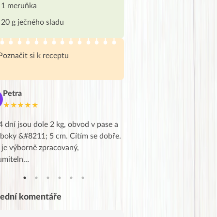
1 meruňka
20 g ječného sladu
Poznačit si k receptu
Petra
Marie
M
★★★★★
★★★★★
4 dní jsou dole 2 kg, obvod v pase a
Dnes jsem to konečně vytáh
 boky &#8211; 5 cm. Cítím se dobře.
zapadlé pošty a poslechla j
 je výborně zpracovaný,
videa od EVY. Koho by nepř
umiteln…
tahl…
lední komentáře