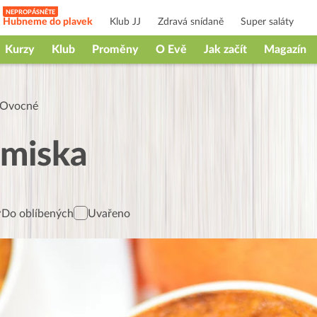
Hubneme do plavek
Klub JJ
Zdravá snídaně
Super saláty
Kurzy
Klub
Proměny
O Evě
Jak začít
Magazín
Ovocné
miska
Do oblíbených
Uvařeno