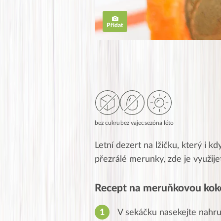
Přidat
bez cukru
bez vajec
sezóna léto
Letní dezert na lžičku, který i k
přezrálé merunky, zde je využije
Recept na meruňkovou kok
V sekáčku nasekejte nahrub