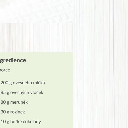
ngredience
porce
200 g ovesného mléka
85 g ovesných vloček
80 g meruněk
30 g rozinek
10 g hořké čokolády