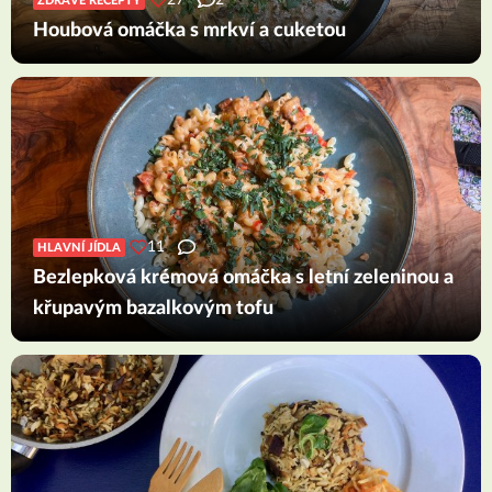
27
2
ZDRAVÉ RECEPTY
Houbová omáčka s mrkví a cuketou
11
HLAVNÍ JÍDLA
Bezlepková krémová omáčka s letní zeleninou a
křupavým bazalkovým tofu