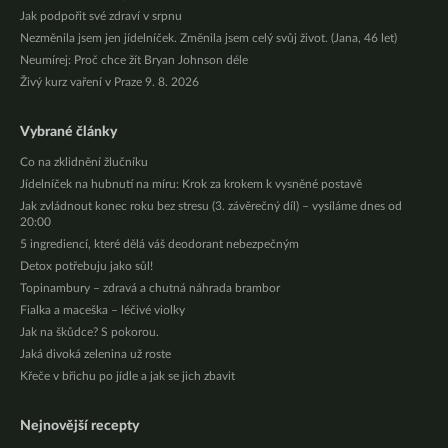
Jak podpořit své zdraví v srpnu
Nezměnila jsem jen jídelníček. Změnila jsem celý svůj život. (Jana, 46 let)
Neumírej: Proč chce žít Bryan Johnson déle
Živý kurz vaření v Praze 9. 8. 2026
Vybrané články
Co na zklidnění žlučníku
Jídelníček na hubnutí na míru: Krok za krokem k vysněné postavě
Jak zvládnout konec roku bez stresu (3. závěrečný díl) – vysíláme dnes od
20:00
5 ingrediencí, které dělá váš deodorant nebezpečným
Detox potřebuju jako sůl!
Topinambury – zdravá a chutná náhrada brambor
Fialka a maceška – léčivé violky
Jak na škůdce? S pokorou.
Jaká divoká zelenina už roste
Křeče v břichu po jídle a jak se jich zbavit
Nejnovější recepty