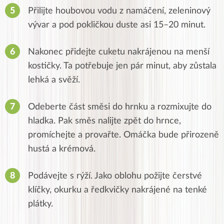
Přilijte houbovou vodu z namáčení, zeleninový
vývar a pod pokličkou duste asi 15–20 minut.
Nakonec přidejte cuketu nakrájenou na menší
kostičky. Ta potřebuje jen pár minut, aby zůstala
lehká a svěží.
Odeberte část směsi do hrnku a rozmixujte do
hladka. Pak směs nalijte zpět do hrnce,
promíchejte a provařte. Omáčka bude přirozeně
hustá a krémová.
Podávejte s rýží. Jako oblohu požijte čerstvé
klíčky, okurku a ředkvičky nakrájené na tenké
plátky.