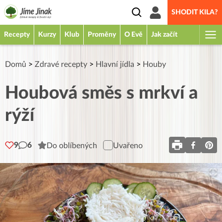
SHODIT KILA?
Recepty
Kurzy
Klub
Proměny
O Evě
Jak začít
Domů
>
Zdravé recepty
>
Hlavní jídla
>
Houby
Houbová směs s mrkví a
rýží
9
6
Do oblíbených
Uvařeno