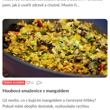
jsem, jak ji uvařit zdravě a chutně. Musím ří
...
12
3
ČESKÁ KLASIKA
Houbová smaženice s mangoldem
Už nevíte, co s bujícím mangoldem a čerstvými hříbky?
Pokud máte obojího dostatek, vyzkoušejte rychlou