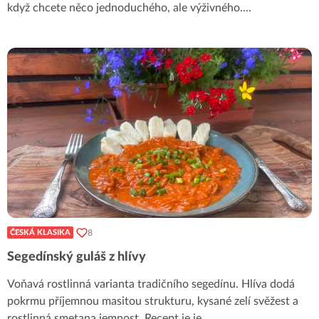
když chcete něco jednoduchého, ale výživného.
...
8
ČESKÁ KLASIKA
Segedínský guláš z hlívy
Voňavá rostlinná varianta tradičního segedínu. Hlíva dodá
pokrmu příjemnou masitou strukturu, kysané zelí svěžest a
rostlinná smetana jemnost. Recept je je
...