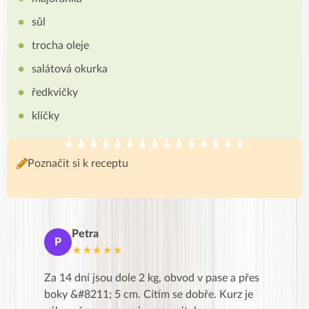
sůl
trocha oleje
salátová okurka
ředkvičky
klíčky
Poznačit si k receptu
Petra
Ma
P
M
★★★★★
★
k,
Za 14 dní jsou dole 2 kg, obvod v pase a přes
Dnes jse
znání pro
boky &#8211; 5 cm. Cítím se dobře. Kurz je
zapadlé p