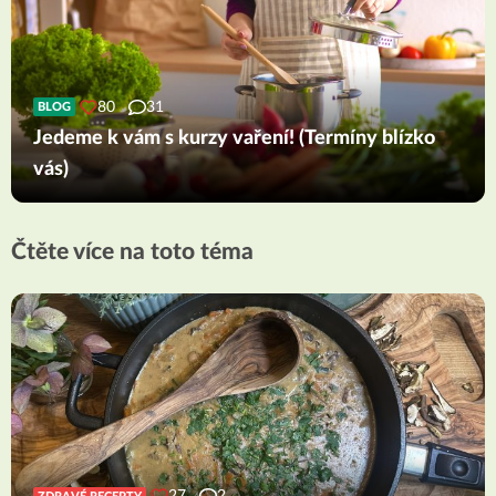
80
31
BLOG
Jedeme k vám s kurzy vaření! (Termíny blízko
vás)
Čtěte více na toto téma