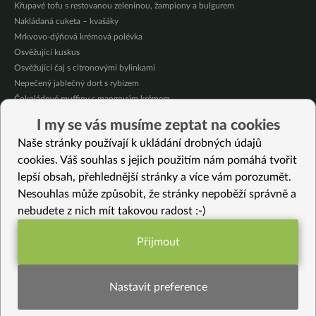
Křupavé tofu s restovanou zeleninou, žampiony a bulgurem
Nakládaná cuketa – kvašáky
Mrkvovo-dýňová krémová polévka
Osvěžující kuskus
Osvěžující čaj s citronovými bylinkami
Nepečený jablečný dort s rybízem
Čokoládové muffiny s mangovým krémem
Meruňky a jablka v citrónovém želé
I my se vás musíme zeptat na cookies
Krémová zeleninová polévka s koprem a vločkami
Naše stránky používají k ukládání drobných údajů
Celozrnná rýže basmati se zeleninou
cookies. Váš souhlas s jejich použitím nám pomáhá tvořit
lepší obsah, přehlednější stránky a více vám porozumět.
Vybrané recepty
Nesouhlas může způsobit, že stránky nepoběží správně a
Zelená panissa
nebudete z nich mít takovou radost :-)
“Humrová” pomazánka z tofu
Bílé fazole na paprice
Přijmout
Dvojbarevný pohár Míša (bez cukru, bez lepku a bez mléka)
Funkční nastavení potřebujeme (vždy
Netradiční batátové škubánky
aktivní)
Luxusní cuketové lodičky s maso-sýrovou náplní (vegan)
Nastavit preference
Fazolová citrónová pomazánka
Pečený fazolový nákyp se zeleninou