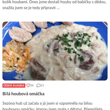
košík houbami. Dnes jsme dostali houby od babičky s dědou,
snažila jsem se je tedy připravit
...
38
23
ČESKÁ KLASIKA
Bílá houbová omáčka
Sezóna hub už začala a já jsem si vzpomněla na bílou
houbovou omáčku, kterou jsem znala z dětství. Přemýšlela