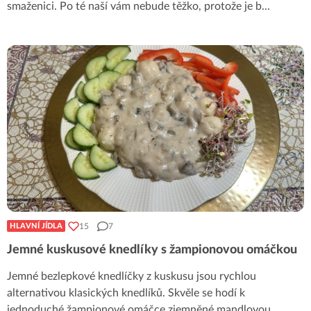
smaženici. Po té naší vám nebude těžko, protože je b
...
15
7
HLAVNÍ JÍDLA
Jemné kuskusové knedlíky s žampionovou omáčkou
Jemné bezlepkové knedlíčky z kuskusu jsou rychlou
alternativou klasických knedlíků. Skvěle se hodí k
jednoduché žampionové omáčce zjemněné mandlovou