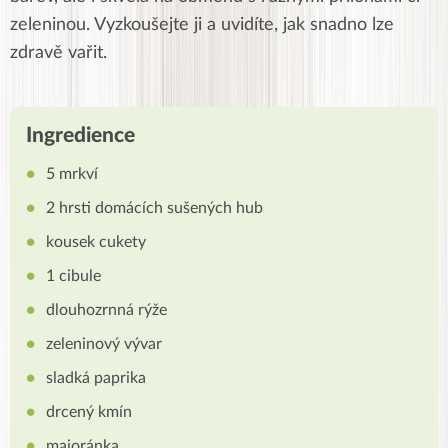
zeleninou. Vyzkoušejte ji a uvidíte, jak snadno lze
zdravě vařit.
Ingredience
5 mrkví
2 hrsti domácích sušených hub
kousek cukety
1 cibule
dlouhozrnná rýže
zeleninový vývar
sladká paprika
drcený kmín
majoránka