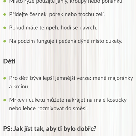
Místo rýže použijte jáhly, kroupy nebo pohanku.
Přidejte česnek, pórek nebo trochu zelí.
Pokud máte tempeh, hodí se navrch.
Na podzim funguje i pečená dýně místo cukety.
Děti
Pro děti bývá lepší jemnější verze: méně majoránky
a kmínu.
Mrkev i cuketu můžete nakrájet na malé kostičky
nebo lehce rozmixovat do směsi.
PS: Jak jíst tak, aby ti bylo dobře?