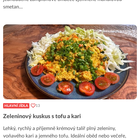
smetan
...
13
HLAVNÍ JÍDLA
Zeleninový kuskus s tofu a kari
Lehký, rychlý a příjemně krémový talíř plný zeleniny,
voňavého kari a jemného tofu. Ideální oběd nebo večeře,