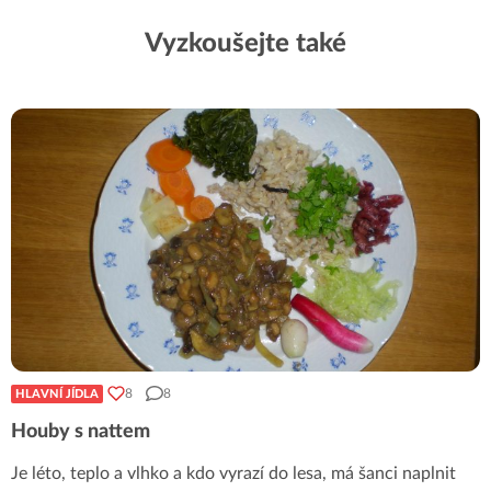
Vyzkoušejte také
8
8
HLAVNÍ JÍDLA
Houby s nattem
Je léto, teplo a vlhko a kdo vyrazí do lesa, má šanci naplnit