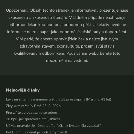
Upozornění: Obsah těchto stránek je informativní, prezentuje naše
zkušenosti a zkušenosti čtenářů. V žádném případě nenahrazuje
odbornou lékařskou pomoc a odbornou péči. Jakékoliv uvedené
informace nelze chápat jako odborné lékařské rady a doporučení.
V případě, že chcete upravit jídelníček a nejste jistí svým
zdravotním stavem, zkonzultujte, prosím, svůj stav s
kvalifikovaným odborníkem. Používáním webu berete toto
upozornění na vědomí.
Nejnovější články
Léky mi snížili na minimum a štítná žláza se zlepšila (Martina, 41 let)
Živý kurz vaření v Brně 25. 8. 2026
Přestaňte bojovat samy se sebou
10 tipů, jak zpracovat letní jablíčka
Už vás unavuje, že někdo pořád řeší, jak byste měla vypadat?
Pět kilo mít a nemít je podstatný rozdíl!