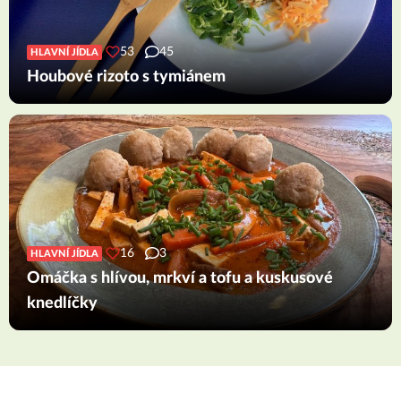
53
45
HLAVNÍ JÍDLA
Houbové rizoto s tymiánem
16
3
HLAVNÍ JÍDLA
Omáčka s hlívou, mrkví a tofu a kuskusové
knedlíčky