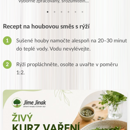
…
výborně zpracovaný, srozumiteln…
od EVY. 
Recept na houbovou směs s rýží
Sušené houby namočte alespoň na 20–30 minut
do teplé vody. Vodu nevylévejte.
Rýži propláchněte, osolte a uvařte v poměru
1:2.