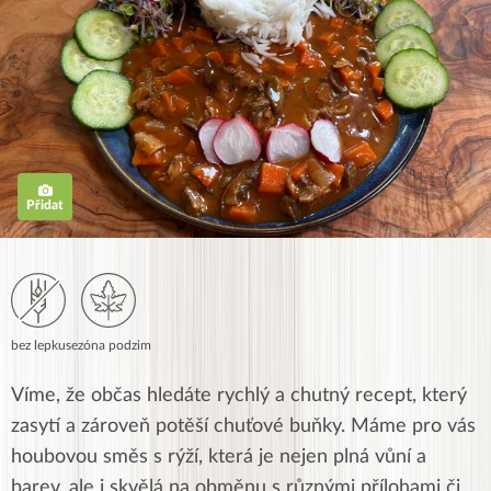
Přidat
bez lepku
sezóna podzim
Víme, že občas hledáte rychlý a chutný recept, který
zasytí a zároveň potěší chuťové buňky. Máme pro vás
houbovou směs s rýží, která je nejen plná vůní a
barev, ale i skvělá na obměnu s různými přílohami či