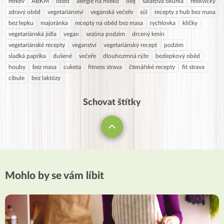
mrkev
ABKM
oběd
alergie na mléko
olej
salátová okurka
ředkvičky
zdravý oběd
vegetariánství
veganská večeře
sůl
recepty z hub bez masa
bez lepku
majoránka
recepty na oběd bez masa
rychlovka
klíčky
vegetariánská jídla
vegan
sezóna podzim
drcený kmín
vegetariánské recepty
veganství
vegetariánský recept
podzim
sladká paprika
dušené
večeře
dlouhozrnná rýže
bezlepkový oběd
houby
bez masa
cuketa
fitness strava
čtenářské recepty
fit strava
cibule
bez laktózy
Schovat štítky
Mohlo by se vám líbit