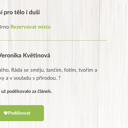
 pro tělo i duši
 Brno
Rezervovat místo
Veronika Květinová
ho. Ráda se směju, tančím, fotím, tvořím a
ky a v souladu s přírodou. ?
í už poděkovalo za článek.
Poděkovat