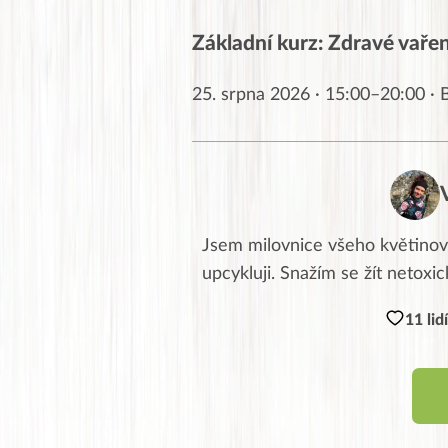
Základní kurz: Zdravé vaření
25. srpna 2026 · 15:00–20:00 ·
Jsem milovnice všeho květinové
upcykluji. Snažím se žít netoxic
11 lid