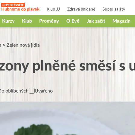
Hubneme do plavek
Klub JJ
Zdravá snídaně
Super saláty
Kurzy
Klub
Proměny
O Evě
Jak začít
Magazín
a
>
Zeleninová jídla
zony plněné směsí s 
Do oblíbených
Uvařeno