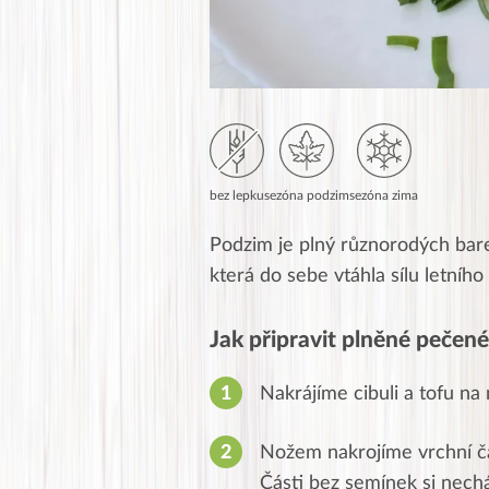
bez lepku
sezóna podzim
sezóna zima
Podzim je plný různorodých bare
která do sebe vtáhla sílu letního
Jak připravit plněné pečen
Nakrájíme cibuli a tofu na
Nožem nakrojíme vrchní čá
Části bez semínek si nech