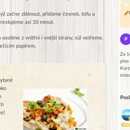
dyž začne zlátnout, přidáme česnek, tofu a
restujeme asi 10 minut.
Jana
solíme z vnitřní i vnější strany, sůl vetřeme.
J
P
★★★★★
ečicím papírem.
Moc Vám všem děkuji za krásný pátek,
Za 1
obzvlášť velké poděkování, obdiv a
přes
uznání pro hlavní dvojici Peťa a Gábi!! 👏
Kurz
Posílá…
sroz
hytané
ako
m
Pos
ch
se!
KL