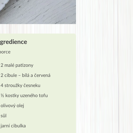
ngredience
porce
2 malé patizony
2 cibule – bílá a červená
4 stroužky česneku
½ kostky uzeného tofu
olivový olej
sůl
jarní cibulka