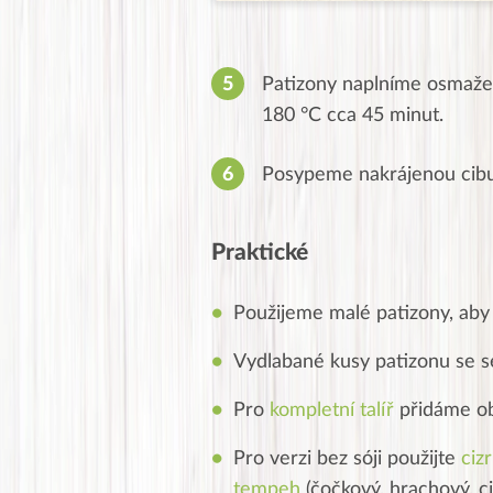
Patizony naplníme osmaže
180 °C cca 45 minut.
Posypeme nakrájenou cib
Praktické
Použijeme malé patizony, aby
Vydlabané kusy patizonu se 
Pro
kompletní talíř
přidáme ob
Pro verzi bez sóji použijte
ciz
tempeh
(čočkový, hrachový, ci