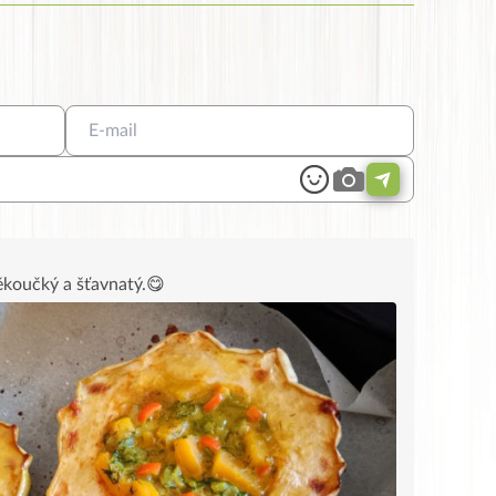
ěkoučký a šťavnatý.😋