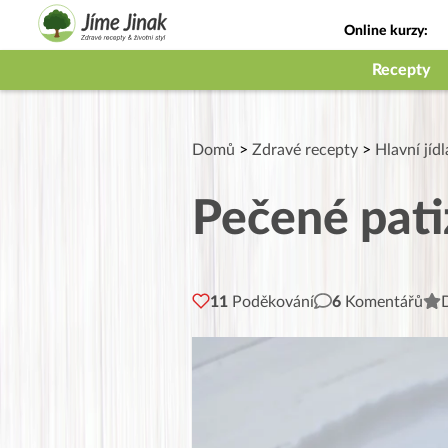
Online kurzy:
Jak na babičky
Recepty
Domů
>
Zdravé recepty
>
Hlavní jídl
Pečené pati
11
Poděkování
6
Komentářů