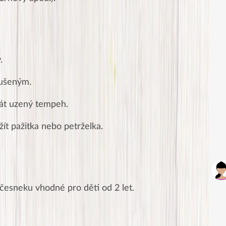
.
sušeným.
át uzený tempeh.
ít pažitka nebo petrželka.
česneku vhodné pro děti od 2 let.