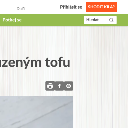
Přihlásit se
SHODIT KILA?
Další
Potkej se
Hledat
uzeným tofu