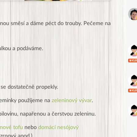
nou směsí a dáme péct do trouby. Pečeme na
ulkou a podáváme.
KU
 se dostatečně propekly.
KU
semínky použijeme na
zeleninový vývar
.
ilovinu, napařenou a čerstvou zeleninu.
rnové tofu
nebo
domácí nesójový
zrnový apod.).