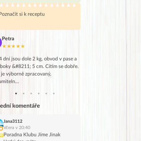
Poznačit si k receptu
Petra
Marie
M
★★★★★
★★★★★
4 dní jsou dole 2 kg, obvod v pase a
Dnes jsem to konečně vytáh
 boky &#8211; 5 cm. Cítím se dobře.
zapadlé pošty a poslechla j
 je výborně zpracovaný,
videa od EVY. Koho by nepř
umiteln…
tahl…
lední komentáře
Jana3112
Včera v 20:40
Poradna Klubu Jíme Jinak
UB