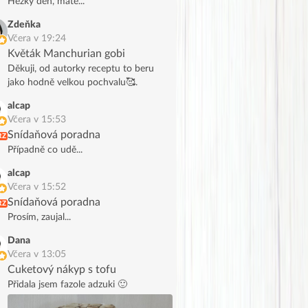
Hezký den, máte...
Zdeňka
Včera v 19:24
Květák Manchurian gobi
Děkuji, od autorky receptu to beru
jako hodně velkou pochvalu🥰.
alcap
Včera v 15:53
Snídaňová poradna
RZ
Případně co udě...
alcap
Včera v 15:52
Snídaňová poradna
RZ
Prosím, zaujal...
Dana
Včera v 13:05
Cuketový nákyp s tofu
Přidala jsem fazole adzuki 🙂