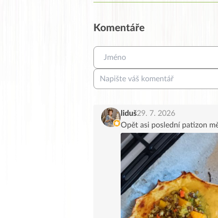
Komentáře
liduš
29. 7. 2026
Opět asi poslední patizon m