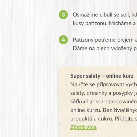
Osmažíme cibuli se solí, k
kusy patizonu. Mícháme a 
Patizony potřeme olejem a o
Dáme na plech vyložený p
Super saláty – online kurz
Naučte se připravovat vyc
saláty, dresinky a posypky j
šéfkuchař v propracované
online kurzu. Bez živočišný
produktů a cukru. Přidejte 
Zjistit více