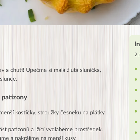
I
2 
v a chutí! Upečme si malá žlutá sluníčka,
 slunce.
é patizony
 menší kostičky, stroužky česneku na plátky.
st patizonů a lžící vydlabeme prostředek.
áme a nakrájíme na menší kusy.