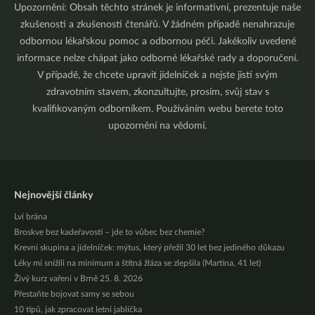
Upozornění: Obsah těchto stránek je informativní, prezentuje naše
zkušenosti a zkušenosti čtenářů. V žádném případě nenahrazuje
odbornou lékařskou pomoc a odbornou péči. Jakékoliv uvedené
informace nelze chápat jako odborné lékařské rady a doporučení.
V případě, že chcete upravit jídelníček a nejste jistí svým
zdravotním stavem, zkonzultujte, prosím, svůj stav s
kvalifikovaným odborníkem. Používáním webu berete toto
upozornění na vědomí.
Nejnovější články
Lví brána
Broskve bez kadeřavosti – jde to vůbec bez chemie?
Krevní skupina a jídelníček: mýtus, který přežil 30 let bez jediného důkazu
Léky mi snížili na minimum a štítná žláza se zlepšila (Martina, 41 let)
Živý kurz vaření v Brně 25. 8. 2026
Přestaňte bojovat samy se sebou
10 tipů, jak zpracovat letní jablíčka