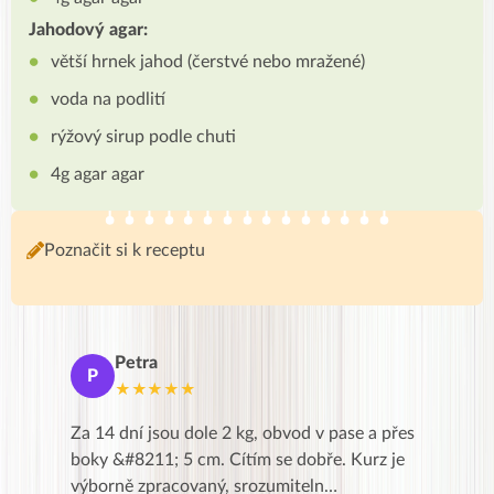
Jahodový agar:
větší hrnek jahod (čerstvé nebo mražené)
voda na podlití
rýžový sirup podle chuti
4g agar agar
Poznačit si k receptu
Petra
Ma
P
M
★★★★★
★
k,
Za 14 dní jsou dole 2 kg, obvod v pase a přes
Dnes jse
znání pro
boky &#8211; 5 cm. Cítím se dobře. Kurz je
zapadlé p
…
výborně zpracovaný, srozumiteln…
od EVY. 