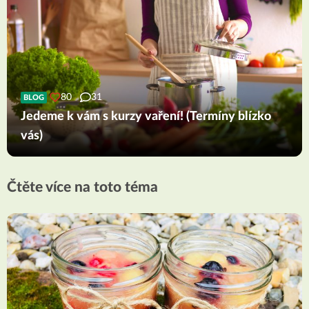
80
31
BLOG
Jedeme k vám s kurzy vaření! (Termíny blízko
vás)
Čtěte více na toto téma