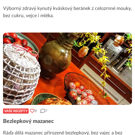
Výborný zdravý kynutý kváskový beránek z celozrnné mouky,
bez cukru, vejce i mléka.
8
7
VAŠE RECEPTY
Bezlepkový mazanec
Ráďa dělá mazanec přirozeně bezlepkový, bez vajec a bez