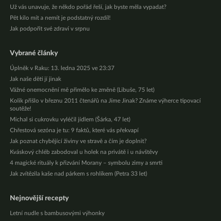
Už vás unavuje, že někdo pořád řeší, jak byste měla vypadat?
Pět kilo mít a nemít je podstatný rozdíl!
Jak podpořit své zdraví v srpnu
Vybrané články
Úplněk v Raku: 13. ledna 2025 ve 23:37
Jak naše děti jí jinak
Vážné onemocnění mě přimělo ke změně (Libuše, 75 let)
Kolik přišlo v březnu 2011 čtenářů na Jíme Jinak? Známe výherce tipovací
soutěže!
Michal si cukrovku vyléčil jídlem (Šárka, 47 let)
Chřestová sezóna je tu: 9 faktů, které vás překvapí
Jak poznat chybějící živiny ve stravě a čím je doplnit?
Kváskový chléb zabodoval u holek na privátě i u návštěvy
4 magické rituály k přizvání Morany – symbolu zimy a smrti
Jak zvítězila kaše nad párkem s rohlíkem (Petra 33 let)
Nejnovější recepty
Letní nudle s bambusovými výhonky