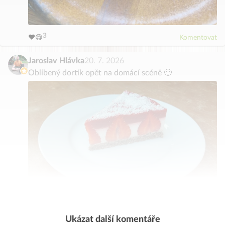
5
6
4
7
3
8
❤️
😋
Komentovat
2
9
0
1
Jaroslav Hlávka
20. 7. 2026
Oblíbený dortík opět na domácí scéně 🙂
3
4
2
5
Ukázat další komentáře
1
6
❤️
Komentovat