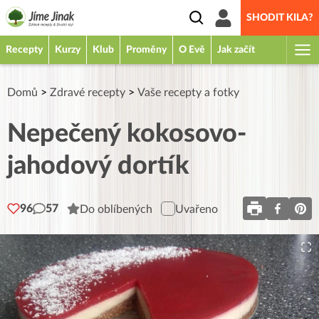
SHODIT KILA?
Recepty
Kurzy
Klub
Proměny
O Evě
Jak začít
Domů
>
Zdravé recepty
>
Vaše recepty a fotky
Nepečený kokosovo-
jahodový dortík
96
57
Do oblíbených
Uvařeno