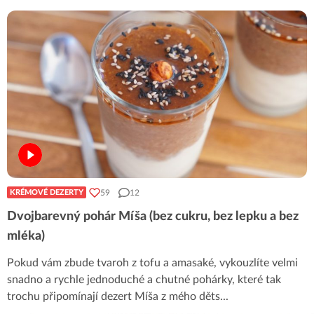
59
12
KRÉMOVÉ DEZERTY
Dvojbarevný pohár Míša (bez cukru, bez lepku a bez
mléka)
Pokud vám zbude tvaroh z tofu a amasaké, vykouzlíte velmi
snadno a rychle jednoduché a chutné pohárky, které tak
trochu připomínají dezert Míša z mého děts
...