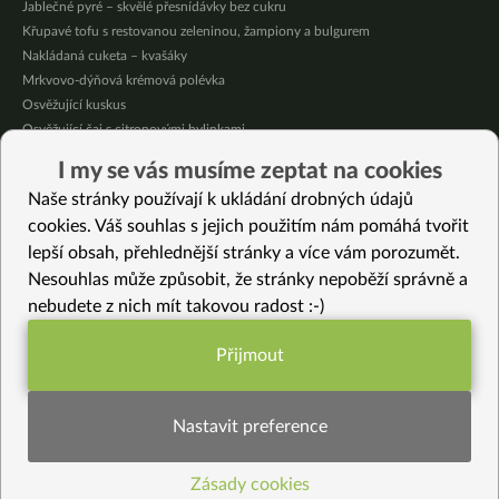
Jablečné pyré – skvělé přesnídávky bez cukru
Křupavé tofu s restovanou zeleninou, žampiony a bulgurem
Nakládaná cuketa – kvašáky
Mrkvovo-dýňová krémová polévka
Osvěžující kuskus
Osvěžující čaj s citronovými bylinkami
Nepečený jablečný dort s rybízem
I my se vás musíme zeptat na cookies
Čokoládové muffiny s mangovým krémem
Naše stránky používají k ukládání drobných údajů
Meruňky a jablka v citrónovém želé
cookies. Váš souhlas s jejich použitím nám pomáhá tvořit
lepší obsah, přehlednější stránky a více vám porozumět.
Vybrané recepty
Nesouhlas může způsobit, že stránky nepoběží správně a
Bezlepkový seitan
nebudete z nich mít takovou radost :-)
Krém ze zelené dýně Marina di Chioggia
Adzuki směs s majoránkou
Přijmout
Zelný salát s křenem a jablkem
Funkční nastavení potřebujeme (vždy
Kokosová polévka s bazalkou
aktivní)
Domácí instantní kaše Campa dle Tibeťanů – skvělá cestovní potravina
Nastavit preference
Univerzální bílá Alfredo omáčka
Meruňkový krém s amasaké
Zásady cookies
Statistiky pro lepší obsah
Cibulové špagety