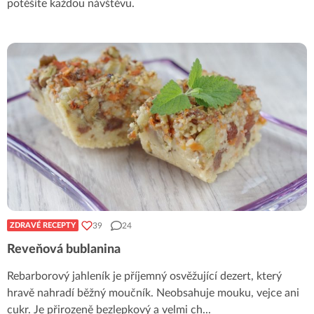
potěšíte každou návštěvu.
39
24
ZDRAVÉ RECEPTY
Reveňová bublanina
Rebarborový jahleník je příjemný osvěžující dezert, který
hravě nahradí běžný moučník. Neobsahuje mouku, vejce ani
cukr. Je přirozeně bezlepkový a velmi ch
...