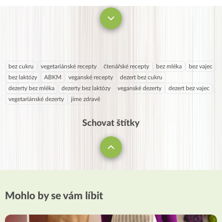
0
7
8
9
bez cukru
vegetariánské recepty
čtenářské recepty
bez mléka
bez vajec
bez laktózy
ABKM
veganské recepty
dezert bez cukru
dezerty bez mléka
dezerty bez laktózy
veganské dezerty
dezert bez vajec
vegetariánské dezerty
jíme zdravě
Schovat štítky
Mohlo by se vám líbit