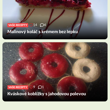
14
4
VAŠE RECEPTY
Malinový koláč s krémem bez lepku
9
1
VAŠE RECEPTY
Kváskové koblížky s jahodovou polevou