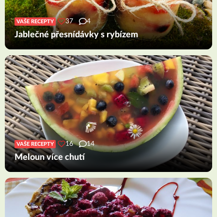
37
4
VAŠE RECEPTY
Jablečné přesnídávky s rybízem
16
14
VAŠE RECEPTY
Meloun více chutí