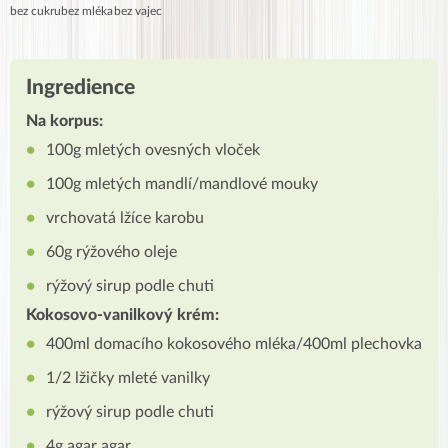
bez cukru
bez mléka
bez vajec
Ingredience
Na korpus:
100g mletých ovesných vloček
100g mletých mandlí/mandlové mouky
vrchovatá lžíce karobu
60g rýžového oleje
rýžový sirup podle chuti
Kokosovo-vanilkový krém:
400ml domacího kokosového mléka/400ml plechovka
1/2 lžičky mleté vanilky
rýžový sirup podle chuti
4g agar agar