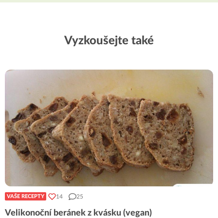
Vyzkoušejte také
14
25
VAŠE RECEPTY
Velikonoční beránek z kvásku (vegan)