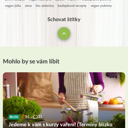
vegan jídla
zima
bio zelenina
bezlepkové recepty
vegan pokrmy
Schovat štítky
Mohlo by se vám líbit
81
31
BLOG
Jedeme k vám s kurzy vaření! (Termíny blízko