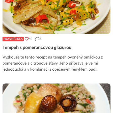
40
8
HLAVNÍ JÍDLA
Tempeh s pomerančovou glazurou
Vyzkoušejte tento recept na tempeh ovoněný omáčkou z
pomerančové a citrónové šťávy. Jeho příprava je velmi
jednoduchá a v kombinaci s opečeným fenyklem bud
...