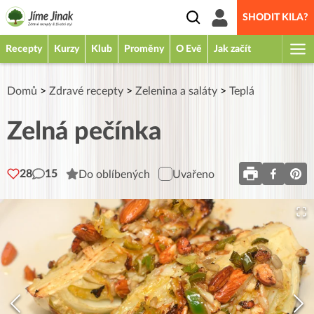
SHODIT KILA?
Recepty
Kurzy
Klub
Proměny
O Evě
Jak začít
Domů
>
Zdravé recepty
>
Zelenina a saláty
>
Teplá
Zelná pečínka
28
15
Do oblíbených
Uvařeno