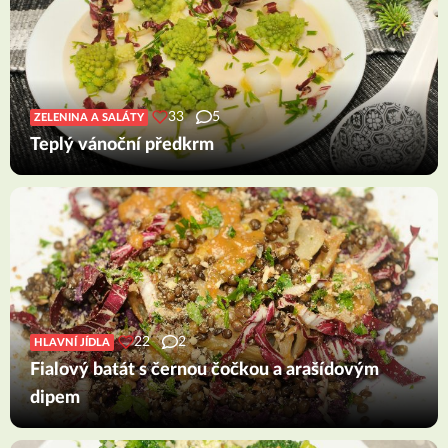
33
5
ZELENINA A SALÁTY
Teplý vánoční předkrm
22
2
HLAVNÍ JÍDLA
Fialový batát s černou čočkou a arašídovým
dipem