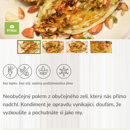
Přidat
bez lepku
bez sóji
sezóna podzim
sezóna zima
Neobyčejný pokrm z obyčejného zelí, který nás přímo
nadchl. Kondiment je opravdu vynikající, doufám, že
vyzkoušíte a pochutnáte si jako my.