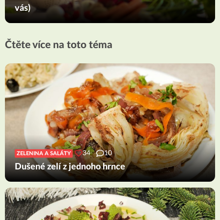
vás)
Čtěte více na toto téma
34
10
ZELENINA A SALÁTY
Dušené zelí z jednoho hrnce