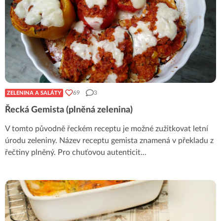
69
3
ZELENINA A SALÁTY
Řecká Gemista (plněná zelenina)
V tomto původně řeckém receptu je možné zužitkovat letní
úrodu zeleniny. Název receptu gemista znamená v překladu z
řečtiny plněný. Pro chuťovou autenticit
...