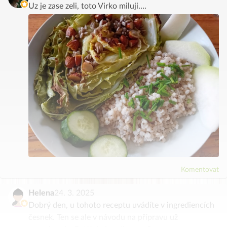
Uz je zase zeli, toto Virko miluji….
Komentovat
Helena
24. 3. 2025
Dobrý den, u tohoto receptu uvádíte v ingrediencích
česnek. Ten se ale v návodu na přípravu už