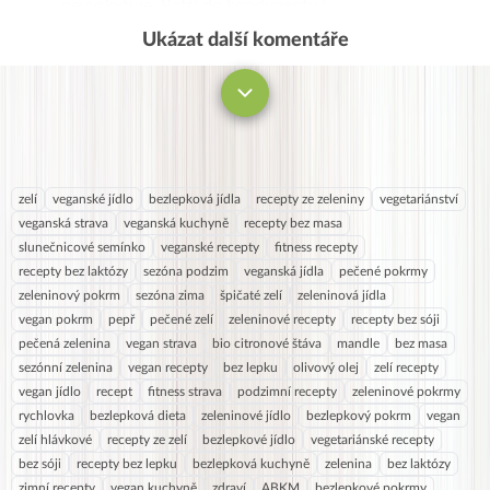
nevyskytuje. Patří do kondimentu?
Ukázat další komentáře
Komentovat
zelí
veganské jídlo
bezlepková jídla
recepty ze zeleniny
vegetariánství
veganská strava
veganská kuchyně
recepty bez masa
slunečnicové semínko
veganské recepty
fitness recepty
recepty bez laktózy
sezóna podzim
veganská jídla
pečené pokrmy
zeleninový pokrm
sezóna zima
špičaté zelí
zeleninová jídla
vegan pokrm
pepř
pečené zelí
zeleninové recepty
recepty bez sóji
pečená zelenina
vegan strava
bio citronové štáva
mandle
bez masa
sezónní zelenina
vegan recepty
bez lepku
olivový olej
zelí recepty
vegan jídlo
recept
fitness strava
podzimní recepty
zeleninové pokrmy
rychlovka
bezlepková dieta
zeleninové jídlo
bezlepkový pokrm
vegan
zelí hlávkové
recepty ze zelí
bezlepkové jídlo
vegetariánské recepty
bez sóji
recepty bez lepku
bezlepková kuchyně
zelenina
bez laktózy
zimní recepty
vegan kuchyně
zdraví
ABKM
bezlepkové pokrmy