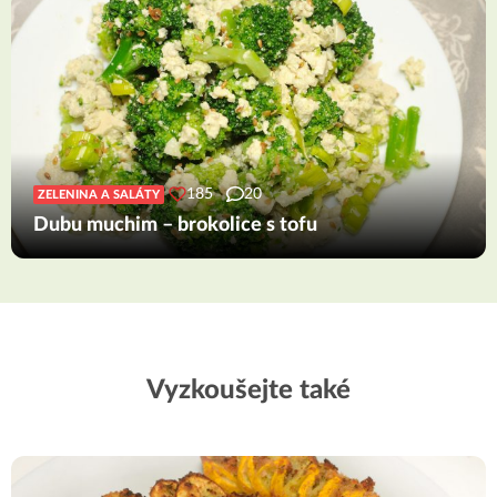
185
20
ZELENINA A SALÁTY
Dubu muchim – brokolice s tofu
Vyzkoušejte také