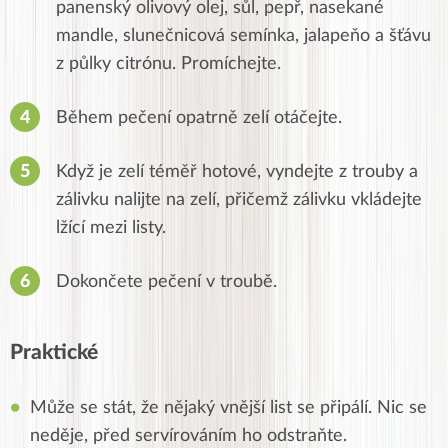
panenský olivový olej, sůl, pepř, nasekané
mandle, slunečnicová semínka, jalapeňo a šťávu
z půlky citrónu.
Promíchejte.
Během pečení opatrně zelí otáčejte.
Když je zelí téměř hotové, vyndejte z trouby a
zálivku nalijte na zelí, přičemž zálivku vkládejte
lžící mezi listy.
Dokončete pečení v troubě.
Praktické
Může se stát, že nějaký vnější list se připálí. Nic se
neděje, před servírováním ho odstraňte.