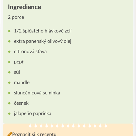
Ingredience
2 porce
1/2 špičatého hlávkové zelí
extra panenský olivový olej
citrónová šťáva
pepř
sůl
mandle
slunečnicová semínka
česnek
jalapeňo paprička
Poznačit si k receptu