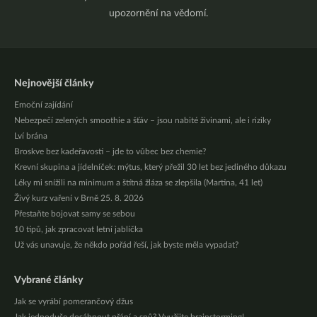
upozornění na vědomí.
Nejnovější články
Emoční zajídání
Nebezpečí zelených smoothie a šťáv – jsou nabité živinami, ale i riziky
Lví brána
Broskve bez kadeřavosti – jde to vůbec bez chemie?
Krevní skupina a jídelníček: mýtus, který přežil 30 let bez jediného důkazu
Léky mi snížili na minimum a štítná žláza se zlepšila (Martina, 41 let)
Živý kurz vaření v Brně 25. 8. 2026
Přestaňte bojovat samy se sebou
10 tipů, jak zpracovat letní jablíčka
Už vás unavuje, že někdo pořád řeší, jak byste měla vypadat?
Vybrané články
Jak se vyrábí pomerančový džus