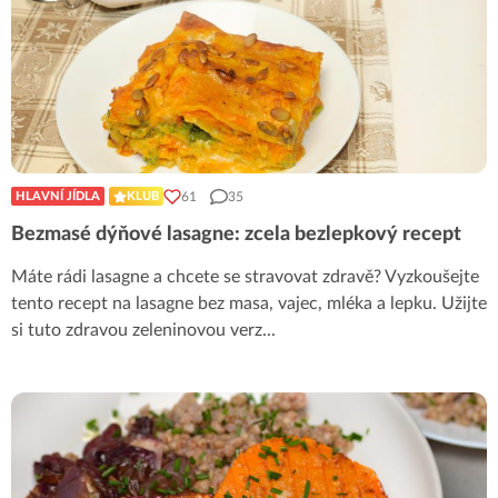
61
35
HLAVNÍ JÍDLA
KLUB
Bezmasé dýňové lasagne: zcela bezlepkový recept
Máte rádi lasagne a chcete se stravovat zdravě? Vyzkoušejte
tento recept na lasagne bez masa, vajec, mléka a lepku. Užijte
si tuto zdravou zeleninovou verz
...