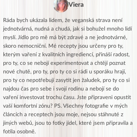
Viera
Ráda bych ukázala lidem, že veganská strava není
jednotvárná, nudná a chudá, jak si bohužel mnoho lidí
myslí. Jídlo pro mě má být zdravé a ne jednotvárné,
skoro nemocniční. Mé recepty jsou určeny pro ty,
kterým vaření z kvalitních ingrediencí, přináší radost,
pro ty, co se nebojí experimentovat a chtějí poznat
nové chutě, pro ty, pro ty co si rádi u sporáku hrají,
pro ty co nepotřebují zasytit jen žaludek, pro ty co si
najdou čas pro sebe i svojí rodinu a nebojí se do
vaření investovat trochu času. Jste připraveni opustit
vaší komfortní zónu? PS. Všechny fotografie v mých
článcích a receptech jsou moje, nejsou stáhnuté z
jiných webů, jsou to fotky jídel, které jsem připravila a
fotila osobně.