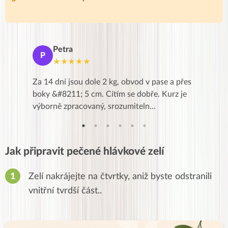
Petra
Ma
P
M
★★★★★
★
k,
Za 14 dní jsou dole 2 kg, obvod v pase a přes
Dnes jse
znání pro
boky &#8211; 5 cm. Cítím se dobře. Kurz je
zapadlé p
…
výborně zpracovaný, srozumiteln…
od EVY. 
Jak připravit pečené hlávkové zelí
Zelí nakrájejte na čtvrtky, aniž byste odstranili
vnitřní tvrdší část..