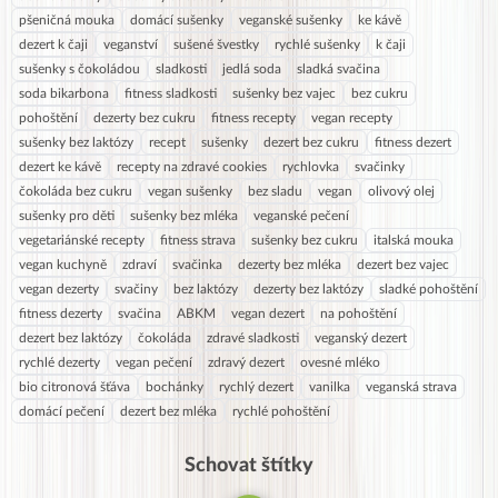
pšeničná mouka
domácí sušenky
veganské sušenky
ke kávě
dezert k čaji
veganství
sušené švestky
rychlé sušenky
k čaji
sušenky s čokoládou
sladkosti
jedlá soda
sladká svačina
soda bikarbona
fitness sladkosti
sušenky bez vajec
bez cukru
pohoštění
dezerty bez cukru
fitness recepty
vegan recepty
sušenky bez laktózy
recept
sušenky
dezert bez cukru
fitness dezert
dezert ke kávě
recepty na zdravé cookies
rychlovka
svačinky
čokoláda bez cukru
vegan sušenky
bez sladu
vegan
olivový olej
sušenky pro děti
sušenky bez mléka
veganské pečení
vegetariánské recepty
fitness strava
sušenky bez cukru
italská mouka
vegan kuchyně
zdraví
svačinka
dezerty bez mléka
dezert bez vajec
vegan dezerty
svačiny
bez laktózy
dezerty bez laktózy
sladké pohoštění
fitness dezerty
svačina
ABKM
vegan dezert
na pohoštění
dezert bez laktózy
čokoláda
zdravé sladkosti
veganský dezert
rychlé dezerty
vegan pečení
zdravý dezert
ovesné mléko
bio citronová šťáva
bochánky
rychlý dezert
vanilka
veganská strava
domácí pečení
dezert bez mléka
rychlé pohoštění
Schovat štítky