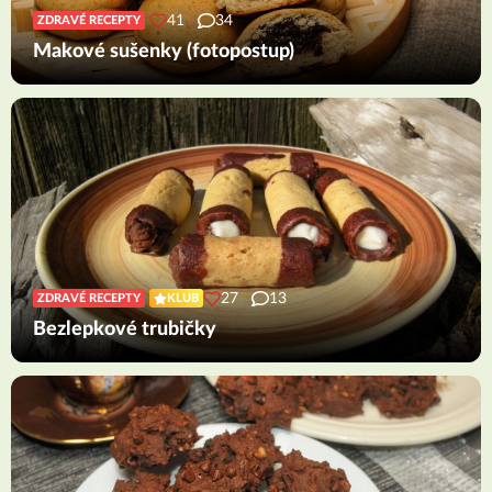
41
34
ZDRAVÉ RECEPTY
Makové sušenky (fotopostup)
27
13
ZDRAVÉ RECEPTY
KLUB
Bezlepkové trubičky