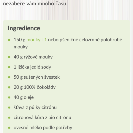
nezabere vám mnoho času.
Ingredience
150 g
mouky T1
nebo pšeničné celozrnné polohrubé
mouky
40 g rýžové mouky
1 lžička jedlé sody
50 g sušených švestek
20 g 100% čokolády
40 g oleje
šťáva z půlky citrónu
citronová kůra z bio citrónu
ovesné mléko podle potřeby