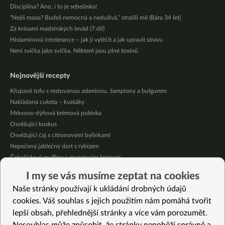
Disciplína? Ano, i to je sebeláska!
“Nejíš maso? Budeš nemocná a neduživá,” strašili mě (Bára 34 let)
Za krásami madeirských levád (7.díl)
Histaminová intolerance – jak ji vyléčit a jak upravit stravu
Není svíčka jako svíčka. Některé jsou plné toxinů
Nejnovější recepty
Křupavé tofu s restovanou zeleninou, žampiony a bulgurem
Nakládaná cuketa – kvašáky
Mrkvovo-dýňová krémová polévka
Osvěžující kuskus
Osvěžující čaj s citronovými bylinkami
Nepečený jablečný dort s rybízem
Čokoládové muffiny s mangovým krémem
Meruňky a jablka v citrónovém želé
I my se vás musíme zeptat na cookies
Krémová zeleninová polévka s koprem a vločkami
Naše stránky používají k ukládání drobných údajů
Celozrnná rýže basmati se zeleninou
cookies. Váš souhlas s jejich použitím nám pomáhá tvořit
lepší obsah, přehlednější stránky a více vám porozumět.
Vybrané recepty