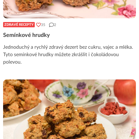
35
2
ZDRAVÉ RECEPTY
Semínkové hrudky
Jednoduchý a rychlý zdravý dezert bez cukru, vajec a mléka.
Tyto semínkové hrudky můžete zkrášlit i čokoládovou
polevou.