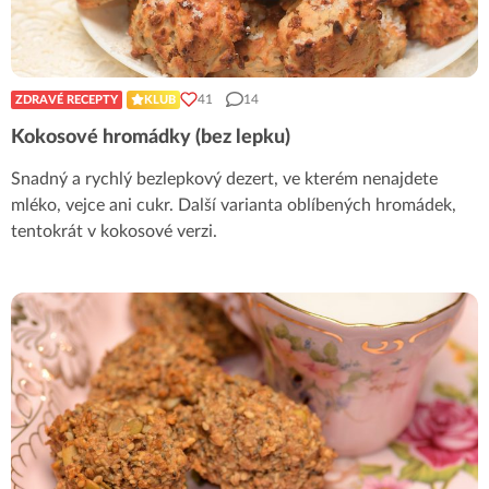
41
14
ZDRAVÉ RECEPTY
KLUB
Kokosové hromádky (bez lepku)
Snadný a rychlý bezlepkový dezert, ve kterém nenajdete
mléko, vejce ani cukr. Další varianta oblíbených hromádek,
tentokrát v kokosové verzi.