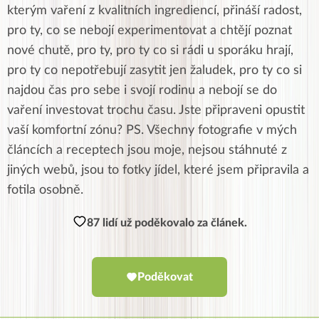
kterým vaření z kvalitních ingrediencí, přináší radost,
pro ty, co se nebojí experimentovat a chtějí poznat
nové chutě, pro ty, pro ty co si rádi u sporáku hrají,
pro ty co nepotřebují zasytit jen žaludek, pro ty co si
najdou čas pro sebe i svojí rodinu a nebojí se do
vaření investovat trochu času. Jste připraveni opustit
vaší komfortní zónu? PS. Všechny fotografie v mých
článcích a receptech jsou moje, nejsou stáhnuté z
jiných webů, jsou to fotky jídel, které jsem připravila a
fotila osobně.
87 lidí už poděkovalo za článek.
Poděkovat