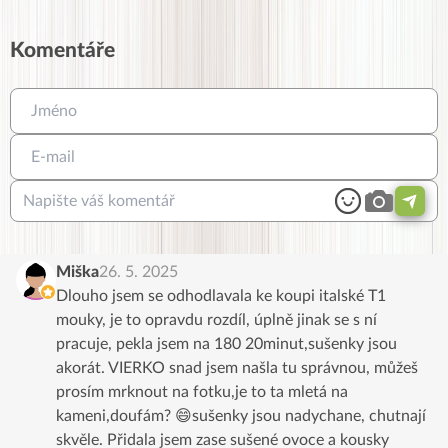
Komentáře
Miška
26. 5. 2025
Dlouho jsem se odhodlavala ke koupi italské T1
mouky, je to opravdu rozdíl, úplně jinak se s ní
pracuje, pekla jsem na 180 20minut,sušenky jsou
akorát. VIERKO snad jsem našla tu správnou, můžeš
prosím mrknout na fotku,je to ta mletá na
kameni,doufám? 😄sušenky jsou nadychane, chutnají
skvěle. Přidala jsem zase sušené ovoce a kousky