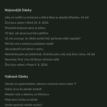
Nejnovější články
Léky mi snížili na minimum a štítná žláza se zlepšila (Martina, 41 let)
Živý kurz vaření v Brně 25. 8. 2026
Přestaňte bojovat samy se sebou
10 tipů, jak zpracovat letní jablíčka
Už vás unavuje, že někdo pořád řeší, jak byste měla vypadat?
Pět kilo mít a nemít je podstatný rozdíl!
Jak podpořit své zdraví v srpnu
Nezměnila jsem jen jídelníček. Změnila jsem celý svůj život. (Jana, 46 let)
Neumírej: Proč chce žít Bryan Johnson déle
Živý kurz vaření v Praze 9. 8. 2026
Vybrané články
Jahody ze supermarketu: zdravé a nevinné ovoce nebo ??
Stáňa už se do plavek nestydí
Hledání rýže a zeleniny na Morávce
Moje jarní očista už začala
Umíte správně naložit myčku?