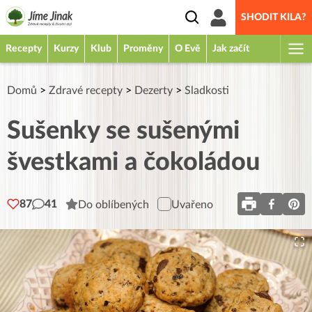
SHODIT KILA?
Recepty
Kurzy
Klub
Proměny
O Evě
Jak začít
Domů
>
Zdravé recepty
>
Dezerty
>
Sladkosti
Sušenky se sušenými
švestkami a čokoládou
87
41
Do oblíbených
Uvařeno