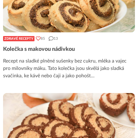
85
13
ZDRAVÉ RECEPTY
Kolečka s makovou nádivkou
Recept na sladké plněné sušenky bez cukru, mléka a vajec
pro milovníky máku. Tato kolečka jsou skvělá jako sladká
svačinka, ke kávě nebo čaji a jako pohošt
...