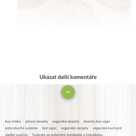
Ukázat další komentáře
Komentovat
bez mléka
zdravé dezerty
veganské dezerty
dezerty bez vajec
jednoduché sušenky
bez vajec
veganské recepty
veganská kuchyně
sladké svačiny
Sušenky se sušenými švestkami a čokoládou.