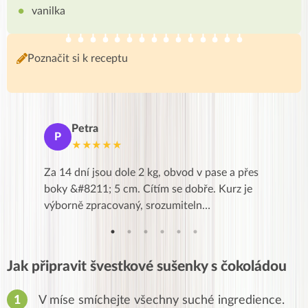
vanilka
Poznačit si k receptu
Petra
Ma
P
M
★★★★★
★
k,
Za 14 dní jsou dole 2 kg, obvod v pase a přes
Dnes jse
znání pro
boky &#8211; 5 cm. Cítím se dobře. Kurz je
zapadlé p
…
výborně zpracovaný, srozumiteln…
od EVY. 
Jak připravit švestkové sušenky s čokoládou
V míse smíchejte všechny suché ingredience.