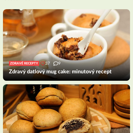
37
9
ZDRAVÉ RECEPTY
Zdravý datlový mug cake: minutový recept