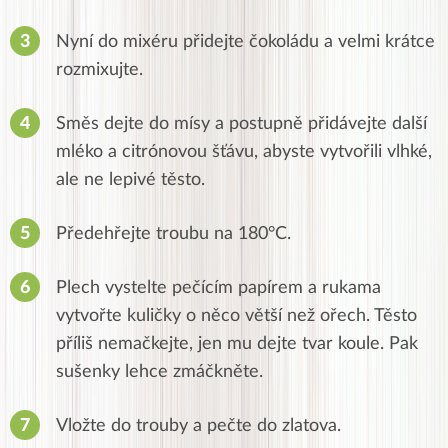
Nyní do mixéru přidejte čokoládu a velmi krátce
rozmixujte.
Směs dejte do mísy a postupně přidávejte další
mléko a citrónovou šťávu, abyste vytvořili vlhké,
ale ne lepivé těsto.
Předehřejte troubu na 180°C.
Plech vystelte pečícím papírem a rukama
vytvořte kuličky o něco větší než ořech.
Těsto
příliš nemačkejte, jen mu dejte tvar koule.
Pak
sušenky lehce zmáčkněte.
Vložte do trouby a pečte do zlatova.