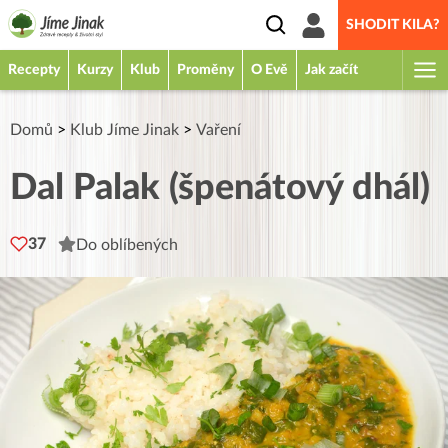
SHODIT KILA?
Recepty
Kurzy
Klub
Proměny
O Evě
Jak začít
Domů
>
Klub Jíme Jinak
>
Vaření
Dal Palak (špenátový dhál)
37
Do oblíbených