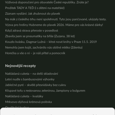
Výživová doporučení pro obyvatele České republiky. Znáte je?
Prožitek TADY A TEĎ (i s dětmi na mateřské)
Záznam vysílání: Jak zhubnout do plavek
Na mák z českého trhu není spolehnutí. Tyto jsou pančované, ukázaly testy.
Výzva pro hrdiny Hubneme do plavek 2026. Máme pro vás krásné dárky!
Když zdravá strava přeroste v posedlost
Zbavila jsem se pneumatiky na břiše (Zuzana, 38 let)
Kouzlo kvásku, Dagmar Lužná – křest nové knihy v Praze 11.5. 2019
Nemohla jsem kojit, zachránilo nás obilné mléko (Zdenka)
Horečka a vše o ní – je náš přítel a pomocník
Nejnovější recepty
Nakládaná cuketa – na delší skladování
Letní nudle s bambusovými výhonky
Jablečné pyré – skvělé přesnídávky bez cukru
Křupavé tofu s restovanou zeleninou, žampiony a bulgurem
Nakládaná cuketa – kvašáky
Mrkvovo-dýňová krémová polévka
Osvěžující kuskus
Osvěžující čaj s citronovými bylinkami