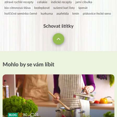
zdravé rychlé recepty
celiakie
indické recepty
jarní cibulka
bio citronová šťáva
bezlepkové
sušené kari listy
špenát
hořčičné semínko černé
kurkuma
asafetida
kmín
pískovice řecké seno
Schovat štítky
Mohlo by se vám líbit
80
31
BLOG