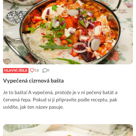
18
9
HLAVNÍ JÍDLA
Vypečená cizrnová bašta
Je to bašta! A vypečená, protože je v ní pečený batát a
červená řepa. Pokud si jí připravíte podle receptu, pak
uvidíte, jak ten název pasuje.