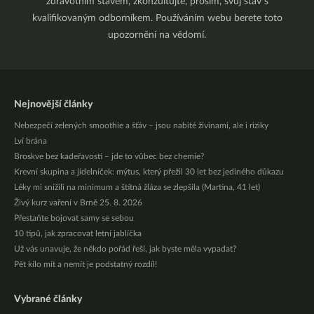
zdravotním stavem, zkonzultujte, prosím, svůj stav s
kvalifikovaným odborníkem. Používáním webu berete toto
upozornění na vědomí.
Nejnovější články
Nebezpečí zelených smoothie a šťáv – jsou nabité živinami, ale i riziky
Lví brána
Broskve bez kadeřavosti – jde to vůbec bez chemie?
Krevní skupina a jídelníček: mýtus, který přežil 30 let bez jediného důkazu
Léky mi snížili na minimum a štítná žláza se zlepšila (Martina, 41 let)
Živý kurz vaření v Brně 25. 8. 2026
Přestaňte bojovat samy se sebou
10 tipů, jak zpracovat letní jablíčka
Už vás unavuje, že někdo pořád řeší, jak byste měla vypadat?
Pět kilo mít a nemít je podstatný rozdíl!
Vybrané články