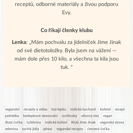
receptů, odborné materiály a živou podporu
Evy.
Co říkají členky klubu
Lenka
: „Mám pochvalu za jídelníček Jíme Jinak
od své dietotoložky. Byla jsem na vážení —
mám dole přes 10 kilo, a všechna ta kila jsou
tuk. "
veganství
recepty a videa
bez lepku
indická kuchyně
kořené
recept
petrželka
bezlepkové stravování
rychlovka
olivový olej
vegan
žlutá čočka
luštěniny
indické koření
Klub Jíme Jinak
veganská strava
zelenina
rychlá jídla
zdraví
veganské recepty
červená čočka