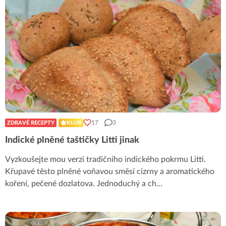
17
3
ZDRAVÉ RECEPTY
KLUB
Indické plněné taštičky Litti jinak
Vyzkoušejte mou verzi tradičního indického pokrmu Litti.
Křupavé těsto plněné voňavou směsí cizrny a aromatického
koření, pečené dozlatova. Jednoduchý a ch
...