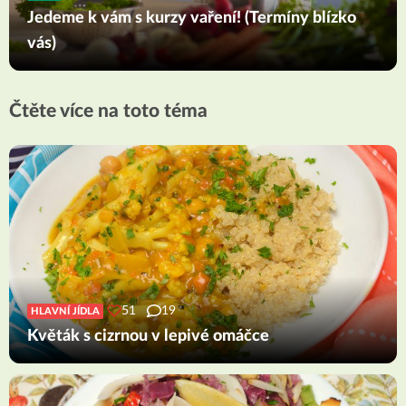
Jedeme k vám s kurzy vaření! (Termíny blízko
vás)
Čtěte více na toto téma
51
19
HLAVNÍ JÍDLA
Květák s cizrnou v lepivé omáčce