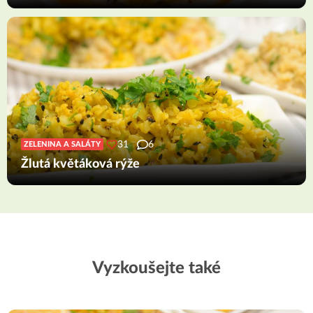
31
6
ZELENINA A SALÁTY
Žlutá květáková rýže
Vyzkoušejte také