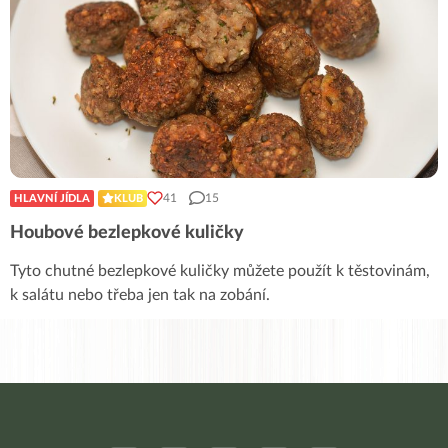
41
15
HLAVNÍ JÍDLA
KLUB
Houbové bezlepkové kuličky
Tyto chutné bezlepkové kuličky můžete použít k těstovinám,
k salátu nebo třeba jen tak na zobání.