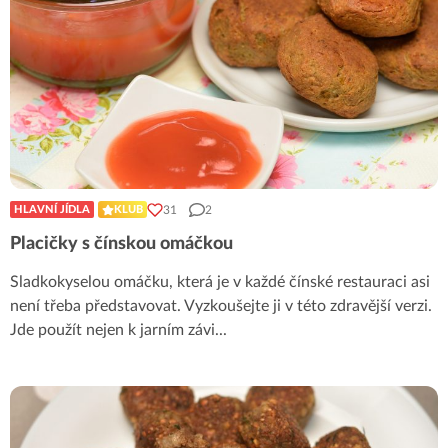
31
2
HLAVNÍ JÍDLA
KLUB
Placičky s čínskou omáčkou
Sladkokyselou omáčku, která je v každé čínské restauraci asi
není třeba představovat. Vyzkoušejte ji v této zdravější verzi.
Jde použít nejen k jarním závi
...