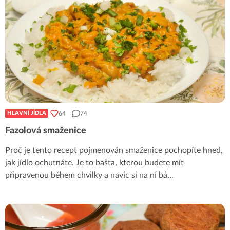
64
74
HLAVNÍ JÍDLA
Fazolová smaženice
Proč je tento recept pojmenován smaženice pochopíte hned,
jak jídlo ochutnáte. Je to bašta, kterou budete mít
připravenou během chvilky a navíc si na ní bá
...