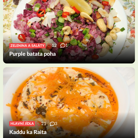
12
1
ZELENINA A SALÁTY
Purple batata poha
21
3
HLAVNÍ JÍDLA
Kaddu ka Raita