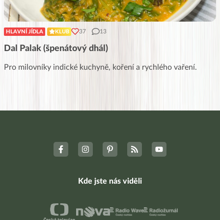
37
13
HLAVNÍ JÍDLA
KLUB
Dal Palak (špenátový dhál)
Pro milovníky indické kuchyně, koření a rychlého vaření.
Kde jste nás viděli