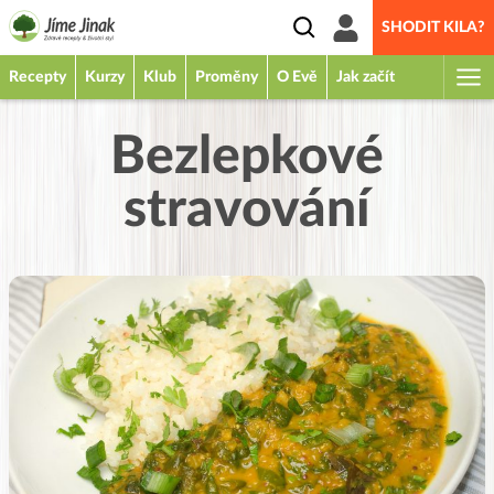
SHODIT KILA?
Recepty
Kurzy
Klub
Proměny
O Evě
Jak začít
Bezlepkové
stravování