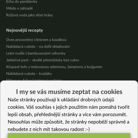
Éčka do peněženky
Město v zahradě
Růžová voda jako elixír krásy
Nejnovější recepty
Oves provoněný citrónem a bazalkou
Nakládaná cuketa – na delší skladování
Letní nudle s bambusovými výhonky
Jablečné pyré – skvělé přesnídávky bez cukru
Křupavé tofu s restovanou zeleninou, žampiony a bulgurem
Nakládaná cuketa – kvašáky
Mrkvovo-dýňová krémová polévka
Osvěžující kuskus
I my se vás musíme zeptat na cookies
Osvěžující čaj s citronovými bylinkami
Naše stránky používají k ukládání drobných údajů
Nepečený jablečný dort s rybízem
cookies. Váš souhlas s jejich použitím nám pomáhá tvořit
lepší obsah, přehlednější stránky a více vám porozumět.
Vybrané recepty
Nesouhlas může způsobit, že stránky nepoběží správně a
Rychlé bezlepkové halušky ze 3 ingrediencí
nebudete z nich mít takovou radost :-)
Sušenky Garibaldi