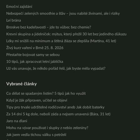
Emoční zajídání
Nebezpečí zelených smoothie a šťáv – jsou nabité živinami, ale i riziky
Lví brána
Broskve bez kadeřavosti – jde to vůbec bez chemie?
Krevní skupina a jídelníček: mýtus, který přežil 30 let bez jediného důkazu
Léky mi snížili na minimum a štítná žláza se zlepšila (Martina, 41 let)
Živý kurz vaření v Brně 25. 8. 2026
Přestaňte bojovat samy se sebou
10 tipů, jak zpracovat letní jablíčka
Už vás unavuje, že někdo pořád řeší, jak byste měla vypadat?
Vybrané články
Co dělat se spadaným listím? 5 tipů jak ho využít
Když je žák připraven, učitel se objeví
Tipy pro trvale udržitelné rodičovství aneb Jak dobít baterky
Za 14 dní 5 kg dole, nebolí záda a nejsem unavená (Bára, 31 let)
Jaro na dlani
Mohu na vývar používat i slupky z nebio zeleniny?
Jak jsem vedla tichou válku s petrželí