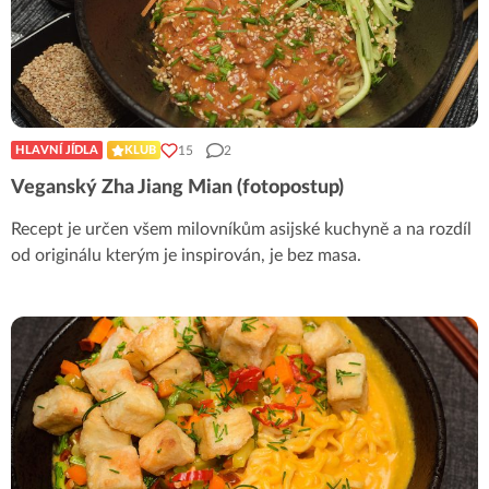
15
2
HLAVNÍ JÍDLA
KLUB
Veganský Zha Jiang Mian (fotopostup)
Recept je určen všem milovníkům asijské kuchyně a na rozdíl
od originálu kterým je inspirován, je bez masa.