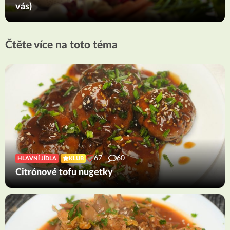
vás)
Čtěte více na toto téma
67
60
HLAVNÍ JÍDLA
KLUB
Citrónové tofu nugetky