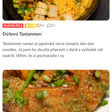
45
23
HLAVNÍ JÍDLA
KLUB
Dýňový Tantanmen
Tantanmen ramen je japonská verze receptu dan dan
noodles. Já jsem ho zkusila připravit z dýně a výsledek mě
nadchl. Věřím, že si pochutnáte i vy.