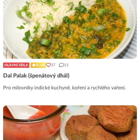
37
13
HLAVNÍ JÍDLA
KLUB
Dal Palak (špenátový dhál)
Pro milovníky indické kuchyně, koření a rychlého vaření.