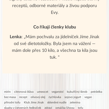
receptů, odborné materiály a živou podporu
Evy.
Co říkají členky klubu
Lenka
: „Mám pochvalu za jídelníček Jíme Jinak
od své dietotoložky. Byla jsem na vážení —
mám dole přes 10 kilo, a všechna ta kila jsou
tuk. "
mirin
citronová šťáva
umeocet
veganství
kukuřičný škrob
petrželka
bez masa
recept
olivový olej
rychlovka
sojový jogurt
vegan
přírodní tofu
Klub Jíme Jinak
skleněné nudle
zelenina
slupky z červených ředkviček
zdraví
omáčka Shoyu
tofu