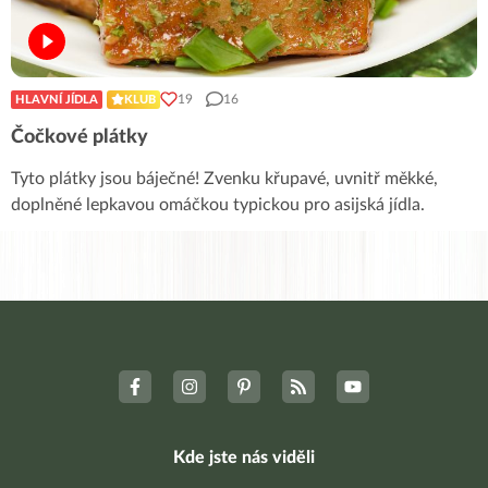
19
16
HLAVNÍ JÍDLA
KLUB
Čočkové plátky
Tyto plátky jsou báječné! Zvenku křupavé, uvnitř měkké,
doplněné lepkavou omáčkou typickou pro asijská jídla.
Kde jste nás viděli