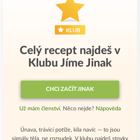
Celý recept najdeš v
Klubu Jíme Jinak
CHCI ZAČÍT JINAK
Už mám členství.
Něco nejde?
Nápověda
Únava, trávicí potíže, kila navíc — to jsou
signály těla, ne rozsudek. V klubu najdeš stovky