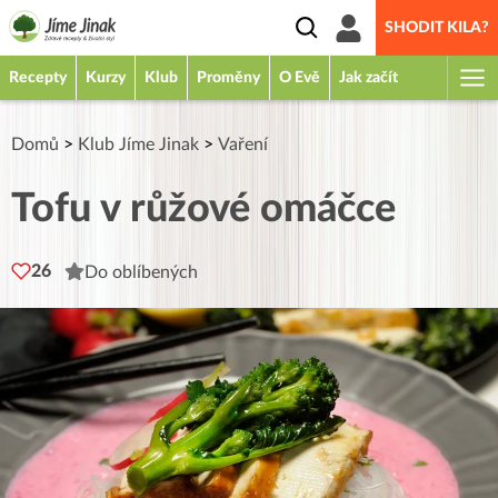
SHODIT KILA?
Recepty
Kurzy
Klub
Proměny
O Evě
Jak začít
Domů
>
Klub Jíme Jinak
>
Vaření
Tofu v růžové omáčce
26
Do oblíbených