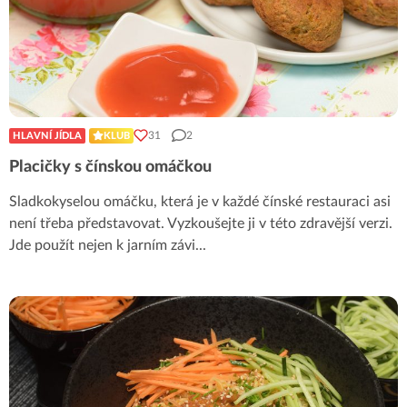
31
2
HLAVNÍ JÍDLA
KLUB
Placičky s čínskou omáčkou
Sladkokyselou omáčku, která je v každé čínské restauraci asi
není třeba představovat. Vyzkoušejte ji v této zdravější verzi.
Jde použít nejen k jarním závi
...