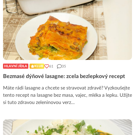
61
35
HLAVNÍ JÍDLA
KLUB
Bezmasé dýňové lasagne: zcela bezlepkový recept
Máte rádi lasagne a chcete se stravovat zdravě? Vyzkoušejte
tento recept na lasagne bez masa, vajec, mléka a lepku. Užijte
si tuto zdravou zeleninovou verz
...