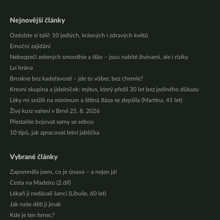
Nejnovější články
Ozdobte si talíř: 10 jedlých, krásných i zdravých květů
Emoční zajídání
Nebezpečí zelených smoothie a šťáv – jsou nabité živinami, ale i riziky
Lví brána
Broskve bez kadeřavosti – jde to vůbec bez chemie?
Krevní skupina a jídelníček: mýtus, který přežil 30 let bez jediného důkazu
Léky mi snížili na minimum a štítná žláza se zlepšila (Martina, 41 let)
Živý kurz vaření v Brně 25. 8. 2026
Přestaňte bojovat samy se sebou
10 tipů, jak zpracovat letní jablíčka
Vybrané články
Zapomněla jsem, co je únava – a nejen já!
Cesta na Madeiru (2.díl)
Lékaři ji nedávali šanci (Libuše, 60 let)
Jak naše děti jí jinak
Kde je ten hrnec?