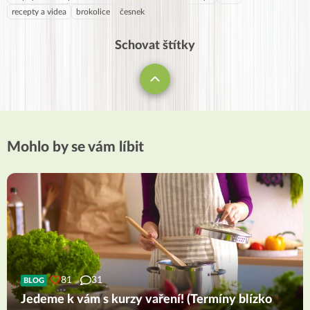
recepty a videa
brokolice
česnek
Schovat štítky
Mohlo by se vám líbit
81
31
BLOG
Jedeme k vám s kurzy vaření! (Termíny blízko