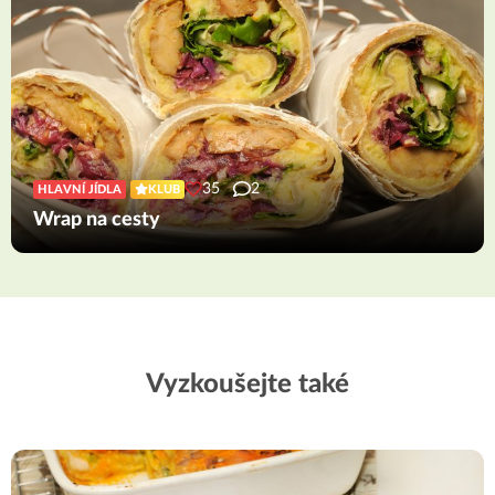
35
2
HLAVNÍ JÍDLA
KLUB
Wrap na cesty
Vyzkoušejte také