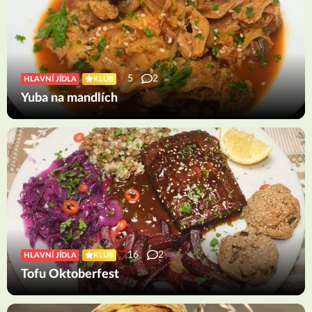
5
2
HLAVNÍ JÍDLA
KLUB
Yuba na mandlích
16
2
HLAVNÍ JÍDLA
KLUB
Tofu Oktoberfest