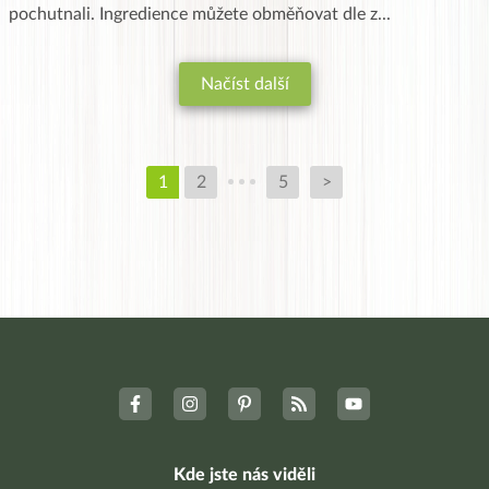
pochutnali. Ingredience můžete obměňovat dle z
...
Načíst další
1
2
5
>
Kde jste nás viděli