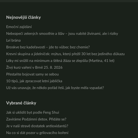
Nejnovější články
Emoční zajídání
Nebezpečí zelených smoothie a šťáv – jsou nabité živinami, ale i riziky
Lví brána
Broskve bez kadeřavosti – jde to vůbec bez chemie?
Krevní skupina a jídelníček: mýtus, který přežil 30 let bez jediného důkazu
Léky mi snížili na minimum a štítná žláza se zlepšila (Martina, 41 let)
Živý kurz vaření v Brně 25. 8. 2026
Přestaňte bojovat samy se sebou
10 tipů, jak zpracovat letní jablíčka
Už vás unavuje, že někdo pořád řeší, jak byste měla vypadat?
Vybrané články
Jak si uklidit byt podle Feng Shui
Zavíráme Podzimní detox. Přidáte se?
Je v naší stravě dostatek antioxidantů?
Na co si dát pozor u grilovacího koření