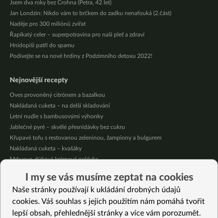
Jsem dva roky bez Crohna (Petra, 42 let)
Jan Londzin: Nikdo vám to brčkem do zadku nenafouká (2.část)
Naděje pro 300 miliónů zvířat
Řapíkatý celer – superpotravina pro naši pleť a zdraví
Hnidopiši patří do spamu
Podívejte se na nové hrdiny z Podzimního detoxu 2022!
Nejnovější recepty
Oves provoněný citrónem a bazalkou
Nakládaná cuketa – na delší skladování
Letní nudle s bambusovými výhonky
Jablečné pyré – skvělé přesnídávky bez cukru
Křupavé tofu s restovanou zeleninou, žampiony a bulgurem
Nakládaná cuketa – kvašáky
Mrkvovo-dýňová krémová polévka
Osvěžující kuskus
I my se vás musíme zeptat na cookies
Osvěžující čaj s citronovými bylinkami
Naše stránky používají k ukládání drobných údajů
Nepečený jablečný dort s rybízem
cookies. Váš souhlas s jejich použitím nám pomáhá tvořit
lepší obsah, přehlednější stránky a více vám porozumět.
Vybrané recepty