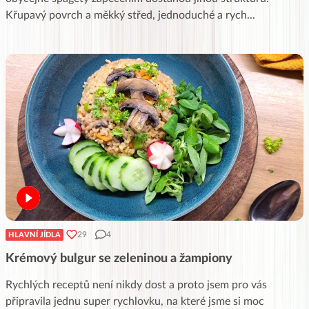
Křupavý povrch a měkký střed, jednoduché a rych
...
29
4
HLAVNÍ JÍDLA
Krémový bulgur se zeleninou a žampiony
Rychlých receptů není nikdy dost a proto jsem pro vás
připravila jednu super rychlovku, na které jsme si moc