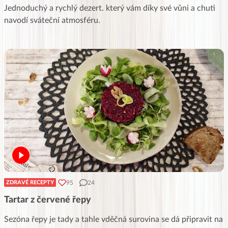
Jednoduchý a rychlý dezert. který vám díky své vůni a chuti
navodí sváteční atmosféru.
95
24
ZDRAVÉ RECEPTY
Tartar z červené řepy
Sezóna řepy je tady a tahle vděčná surovina se dá připravit na