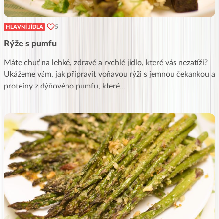
5
HLAVNÍ JÍDLA
Rýže s pumfu
Máte chuť na lehké, zdravé a rychlé jídlo, které vás nezatíží?
Ukážeme vám, jak připravit voňavou rýži s jemnou čekankou a
proteiny z dýňového pumfu, které
...