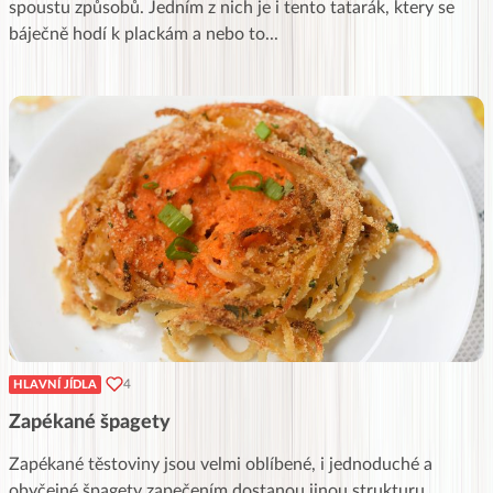
spoustu způsobů. Jedním z nich je i tento tatarák, ktery se
báječně hodí k plackám a nebo to
...
4
HLAVNÍ JÍDLA
Zapékané špagety
Zapékané těstoviny jsou velmi oblíbené, i jednoduché a
obyčejné špagety zapečením dostanou jinou strukturu.