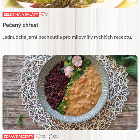
9
ZELENINA A SALÁTY
Pečený chřest
Jednudchá jarní pochoutka pro milovníky rychlých receptů.
30
21
ZDRAVÉ RECEPTY