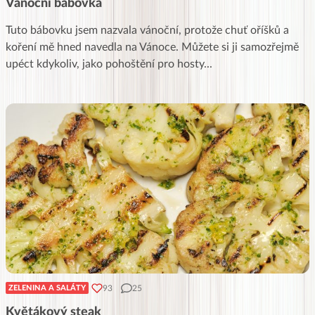
Vánoční bábovka
Tuto bábovku jsem nazvala vánoční, protože chuť oříšků a
koření mě hned navedla na Vánoce. Můžete si ji samozřejmě
upéct kdykoliv, jako pohoštění pro hosty
...
93
25
ZELENINA A SALÁTY
Květákový steak