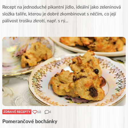
Recept na jednoduché pikantní jídlo, ideální jako zeleninová
složka talíře, kterou je dobré zkombinovat s něčím, co její
pálivost trošku zkrotí, např. s rý
...
68
4
ZDRAVÉ RECEPTY
Pomerančové bochánky