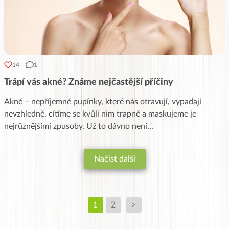
14
1
Trápí vás akné? Známe nejčastější příčiny
Akné – nepříjemné pupínky, které nás otravují, vypadají
nevzhledně, cítíme se kvůli nim trapně a maskujeme je
nejrůznějšími způsoby. Už to dávno není
...
Načíst další
1
2
>