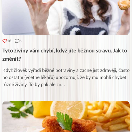
18
6
Tyto živiny vám chybí, když jíte běžnou stravu. Jak to
změnit?
Když člověk vyřadí běžné potraviny a začne jíst zdravěji, často
ho ostatní (včetně lékařů) upozorňují, že by mu mohli chybět
různé živiny. To by pak ale zn
...