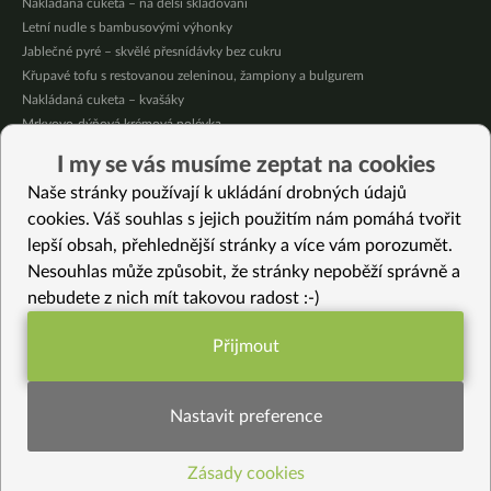
Nakládaná cuketa – na delší skladování
Letní nudle s bambusovými výhonky
Jablečné pyré – skvělé přesnídávky bez cukru
Křupavé tofu s restovanou zeleninou, žampiony a bulgurem
Nakládaná cuketa – kvašáky
Mrkvovo-dýňová krémová polévka
Osvěžující kuskus
I my se vás musíme zeptat na cookies
Osvěžující čaj s citronovými bylinkami
Naše stránky používají k ukládání drobných údajů
Nepečený jablečný dort s rybízem
cookies. Váš souhlas s jejich použitím nám pomáhá tvořit
lepší obsah, přehlednější stránky a více vám porozumět.
Vybrané recepty
Nesouhlas může způsobit, že stránky nepoběží správně a
Zeleninová čína z tempehu
nebudete z nich mít takovou radost :-)
Špenát z řepových listů
Zdravá snídaně, která zasytí: miso polévka, ve které stojí i lžíce
Přijmout
Cuketový “tatarák”
Funkční nastavení potřebujeme (vždy
Karobová pěna s kokosem bez cukru a bez vajec
aktivní)
Jáhlové řezy
Nastavit preference
Vietnamská nádivka
Svatomartinské “Huso”-knedlo-zelo
Zásady cookies
Statistiky pro lepší obsah
Vánoční salát jinak