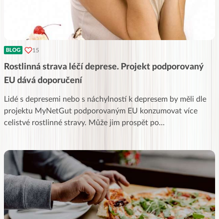
15
BLOG
Rostlinná strava léčí deprese. Projekt podporovaný
EU dává doporučení
Lidé s depresemi nebo s náchylností k depresem by měli dle
projektu MyNetGut podporovaným EU konzumovat více
celistvé rostlinné stravy. Může jim prospět po
...