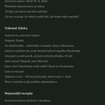
Živý kurz vaření v Brně 25. 8. 2026
Přestaňte bojovat samy se sebou
10 tipů, jak zpracovat letní jablíčka
Už vás unavuje, že někdo pořád řeší, jak byste měla vypadat?
Vybrané články
Hubnutí po ukončení kojení
Magazín Zrnění
Co dokáže jídlo – přednáška a beseda s Evou Cikrytovou
Léčení a hýčkání žen aneb ženská bylinná napářka (Koubulka)
Jela jsem na setrvačník, až jsem vyhořela (Radka, 45 let)
Jarní únava? Kdepak, jarní šílenství!
Kam s tím? Kde hledat a kde sdílet? Nově na Facebooku!
Leze na nás jaro
Jidášovo ucho – léčivá pochoutka, která roste i v zimě
Žena, maminka a její potřeba seberealizace
Nejnovější recepty
Oves provoněný citrónem a bazalkou