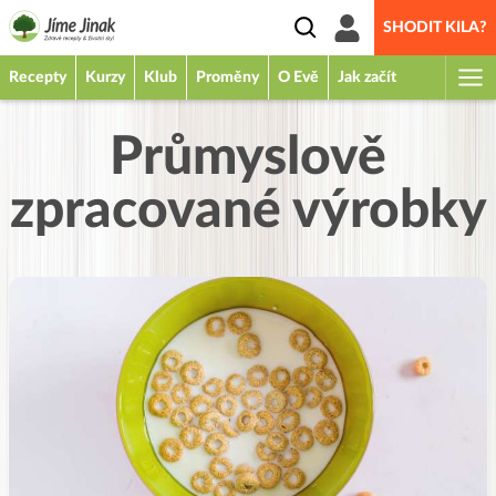
SHODIT KILA?
Recepty
Kurzy
Klub
Proměny
O Evě
Jak začít
Průmyslově
zpracované výrobky