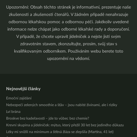
Upozornění: Obsah těchto stránek je informativní, prezentuje naše
zkušenosti a zkušenosti čtenářů. V žádném případě nenahrazuje
odbornou lékařskou pomoc a odbornou péči. Jakékoliv uvedené
informace nelze chápat jako odborné lékařské rady a doporučení.
V případě, že chcete upravit jídelníček a nejste jistí svým
zdravotním stavem, zkonzultujte, prosím, svůj stav s
kvalifikovaným odborníkem. Používáním webu berete toto
upozornění na vědomí.
Nejnovější články
Emoční zajídání
Nebezpečí zelených smoothie a šťáv – jsou nabité živinami, ale i riziky
Lví brána
Broskve bez kadeřavosti – jde to vůbec bez chemie?
Krevní skupina a jídelníček: mýtus, který přežil 30 let bez jediného důkazu
Léky mi snížili na minimum a štítná žláza se zlepšila (Martina, 41 let)