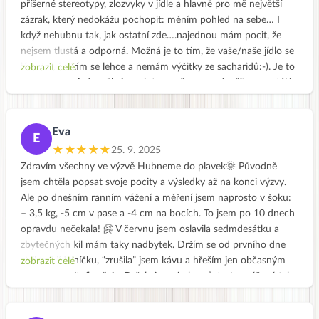
příšerné stereotypy, zlozvyky v jídle a hlavně pro mě největší
zázrak, který nedokážu pochopit: měním pohled na sebe… I
když nehubnu tak, jak ostatní zde….najednou mám pocit, že
nejsem tlustá a odporná. Možná je to tím, že vaše/naše jídlo se
lépe tráví, cítím se lehce a nemám výčitky ze sacharidů:-). Je to
zobrazit celé
neskutečné. A dospěla jsem k tomu, že nemusím žít v neustálé
nenávisti ke svému tělu. Evi, píšu to hlavně proto, že ti chci
moc poděkovat!! Děkuji ti za to, co na Jíme Jinak pro všechny
děláš. Je to úžasné! Zůstávám v klubu Jíme Jinak a těším se na
Eva
E
Jarní očistu :-))).
★★★★★
25. 9. 2025
Přeji všem krásný zbytek roku a do nového roku zdraví,
Zdravím všechny ve výzvě Hubneme do plavek🌞 Původně
pohodu, lásku a zkrátka vše, co si jen budete hezkého přát!💞
jsem chtěla popsat svoje pocity a výsledky až na konci výzvy.
Ale po dnešním ranním vážení a měření jsem naprosto v šoku:
– 3,5 kg, -5 cm v pase a -4 cm na bocích. To jsem po 10 dnech
opravdu nečekala! 🤗 V červnu jsem oslavila sedmdesátku a
zbytečných kil mám taky nadbytek. Držím se od prvního dne
striktně jídelníčku, “zrušila” jsem kávu a hřeším jen občasným
zobrazit celé
hrnkem kvalitního čaje. Držela jsem i oba půsty, ten rýžový tak
na 70% (odpoledne jsem už neslanou rýži nemohla ani vidět,
tak jsem si dala kousek domácího kváskového chleba a