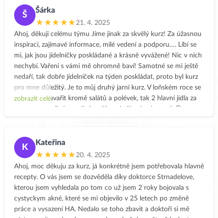
Šárka
Š
★★★★★
21. 4. 2025
Ahoj, děkuji celému týmu Jíme jinak za skvělý kurz! Za úžasnou
inspiraci, zajímavé informace, milé vedení a podporu…. Líbí se
mi, jak jsou jídelníčky poskládané a krásně vyvážené! Nic v nich
nechybí. Vaření s vámi mě ohromně baví! Samotné se mi ještě
nedaří, tak dobře jídelníček na týden poskládat, proto byl kurz
pro mne důležitý. Je to můj druhý jarní kurz. V loňském roce se
mi povedlo uvařit kromě salátů a polévek, tak 2 hlavní jídla za
zobrazit celé
týden, (nikdo jiný v rodině totiž nechtěl ani ochutnat) 😪.
Nevzdávala jsem to! Během roku jsem již často, hledala
inspiraci na vašich stránkách. V letošním roce už byly v kurzu i
týdny, kdy jsem zvládla uvařit většinu receptů. A do letošního
Kateřina
K
kurzu jsem měla dokonce i parťáka- mého muže 😃, kterému na
★★★★★
20. 4. 2025
podzim diagnostikovali cukrovku 2.stupně. Díky článkům na
Ahoj, moc děkuju za kurz, já konkrétně jsem potřebovala hlavně
vašich stránkách jsme věděli, že by se nám mohlo podařit ji
recepty. O vás jsem se dozvěděla díky doktorce Strnadelove,
vyléčit. Od listopadu, se inspiruji na vašich stránkách a vařím
kterou jsem vyhledala po tom co už jsem 2 roky bojovala s
Jinak a mému muži dokonce recepty chutnají😃. Naměřené
cystyckym akné, které se mi objevilo v 25 letech po změně
hodnoty má nyní již v normálu, v květnu ho čeká kontrola s
práce a vysazení HA. Nedalo se toho zbavit a doktoři si mě
odběrem krve a věřím, že již nebude potřebovat ani polovinu