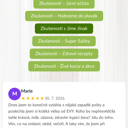
Zkušenosti – Jarní očista
Zkušenosti – Hubneme do plavek
Zkušenosti s Jíme Jinak
Zkušenosti – Super Saláty
Zkušenosti – Zdravé recepty
Zkušenosti - Živé kurzy a akce
Marie
M
★★★★★
30. 7. 2026
Dnes jsem to konečně vytáhla z nějaké zapadlé pošty a
poslechla jsem si krátká videa od EVY. Koho by nepřesvědčila
tahle krásná, milá, úžasná, zdravím kypící žena? Jdu do toho.
Vím, co na snídani, oběd, večeři. A taky vím, že jsem při