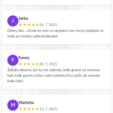
Jarka
J
★★★★★
26. 7. 2025
Dobry den , chcela by som sa opytatcci ten rocny poplatok sa
neda po mesiaci splacat,dakujem
Funny
F
★★★★★
20. 7. 2025
👍👍👍.výborný. jen by mě zajímalo, kolik gramů na ovesnou
kaši, kolik gramů čočky, nebo luštěnin.Chci začít, ale neznám
kolik čeho.
Markéta
M
★★★★★
15. 7. 2025