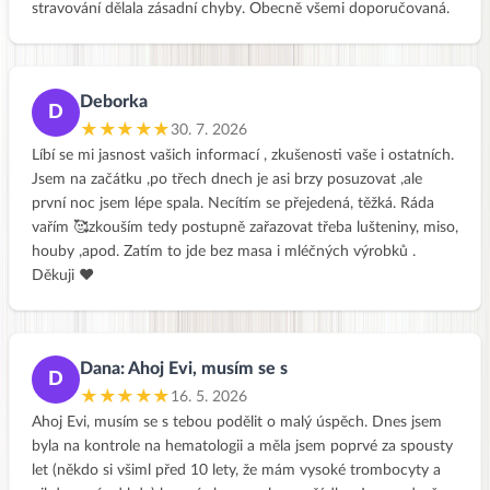
stravování dělala zásadní chyby. Obecně všemi doporučovaná.
Deborka
D
★★★★★
30. 7. 2026
Líbí se mi jasnost vašich informací , zkušenosti vaše i ostatních.
Jsem na začátku ,po třech dnech je asi brzy posuzovat ,ale
první noc jsem lépe spala. Necítím se přejedená, těžká. Ráda
vařím 🥰zkouším tedy postupně zařazovat třeba lušteniny, miso,
houby ,apod. Zatím to jde bez masa i mléčných výrobků .
Děkuji ❤️
Dana: Ahoj Evi, musím se s
D
★★★★★
16. 5. 2026
Ahoj Evi, musím se s tebou podělit o malý úspěch. Dnes jsem
byla na kontrole na hematologii a měla jsem poprvé za spousty
let (někdo si všiml před 10 lety, že mám vysoké trombocyty a