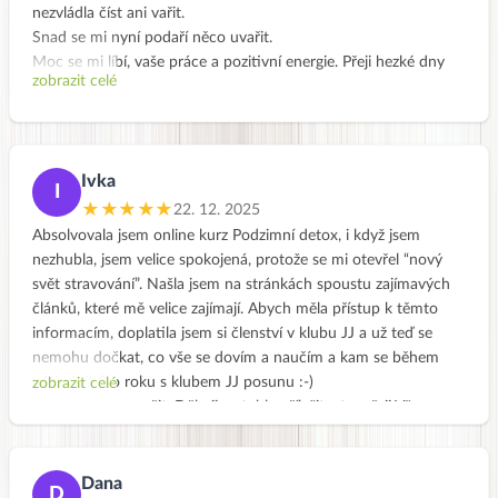
nezvládla číst ani vařit.
Snad se mi nyní podaří něco uvařit.
Moc se mi líbí, vaše práce a pozitivní energie. Přeji hezké dny
zobrazit celé
Anet
Ivka
I
★★★★★
22. 12. 2025
Absolvovala jsem online kurz Podzimní detox, i když jsem
nezhubla, jsem velice spokojená, protože se mi otevřel “nový
svět stravování”. Našla jsem na stránkách spoustu zajímavých
článků, které mě velice zajímají. Abych měla přístup k těmto
informacím, doplatila jsem si členství v klubu JJ a už teď se
nemohu dočkat, co vše se dovím a naučím a kam se během
následujícího roku s klubem JJ posunu :-)
zobrazit celé
Můžu jen doporučit. Děkuji za tuhle příležitost a přeji Všem
krásné svátky.
Dana
D