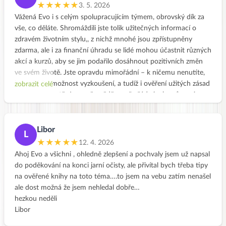
vyváženě nahradit . Určitě budu v receptech pokračovat i po
★★★★★
3. 5. 2026
kurzu. Po vyzkoušených receptech a cíleně vyřazených
Vážená Evo i s celým spolupracujícím týmem, obrovský dík za
potravinách se opravdu cítím lépe a váha jde dolů sama.
vše, co děláte. Shromáždili jste tolik užitečných informací o
Chyběla mě cesta jak do svého jídelníčku zařadit lehká jídla, více
zdravém životním stylu,, z nichž mnohé jsou zpřístupněny
obilovin, luštěnin a hlavně jak je mohu sladit chutně se
zdarma, ale i za finanční úhradu se lidé mohou účastnit různých
zeleninou . Kurz předčil mé očekávání. Děkuji za tvou práci 👍
akcí a kurzů, aby se jim podařilo dosáhnout pozitivních změn
❤️
ve svém životě. Jste opravdu mimořádní – k ničemu nenutíte,
jen nabízíte možnost vyzkoušení, a tudíž i ověření užitých zásad
zobrazit celé
v reálném životě. Jsem přesvědčena, že žádný z kurzů není
drahý, jen si je potřeba uvědomit, jak drahý je náš vlastní život a
za jak mnohdy nezdravé věci utrácíme.
Kromě všeho ostatniho vřele mohu doporučit shlédnutí videa
Libor
L
Vašeho rozhovoru s panem moderátorem Strakatým.
★★★★★
12. 4. 2026
Ať se vám všem i nadále daří šířit pohodový přístup k životu!
Ahoj Evo a všichni , ohledně zlepšení a pochvaly jsem už napsal
Marie
do poděkování na konci jarní očisty, ale přivítal bych třeba tipy
na ověřené knihy na toto téma….to jsem na vebu zatím nenašel
ale dost možná že jsem nehledal dobře…
hezkou neděli
Libor