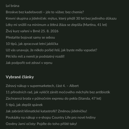
Lví brána
Broskve bez kadeřavosti – jde to vůbec bez chemie?
Krevní skupina a jídelníček: mýtus, který přežil 30 let bez jediného důkazu
Léky mi snížili na minimum a štítná žláza se zlepšila (Martina, 41 let)
Živý kurz vaření v Brně 25. 8. 2026
Přestaňte bojovat samy se sebou
10 tipů, jak zpracovat letní jablíčka
Už vás unavuje, že někdo pořád řeší, jak byste měla vypadat?
Pět kilo mít a nemít je podstatný rozdíl!
Jak podpořit své zdraví v srpnu
Vybrané články
Zdravý nákup v supermarketech, část 4. – Albert
11 přírodních rad, jak vyléčit zánět močového měchýře bez antibiotik
Záchranná brzda v půlnočním expresu do pekla (Standa, 47 let)
5 tipů, jak zlepšit spánek
Jak zabránit klimatické katastrofě? Změnou jídelníčku!
Poukázky na nákup v e-shopu Country Life pro nové hrdiny
Ozvěny Jarní očisty: Pojďte do toho příště taky!