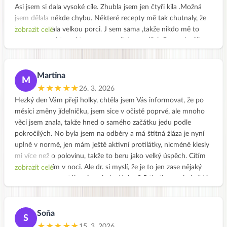
Asi jsem si dala vysoké cíle. Zhubla jsem jen čtyři kila .Možná
jsem dělala někde chybu. Některé recepty mě tak chutnaly, že
jsem si asi dala velkou porci. J sem sama ,takže nikdo mě to
zobrazit celé
nepomohl sníst , ani to se mnou nikdo nesdílel. Co se zlepšilo
,to jsou úzkosti a mírné deprese .Unava také zmizela., bolest
kolene se zmenšila .Asi je to na mě vidět i celkově, protože
kamarádka mi řekla že jsem nějaká jiná, taková rozzářená .Tak
Martina
M
když to tak čtu tak přece jsem něčeho dosáhla. Už se dovedu i
★★★★★
26. 3. 2026
radovat .Ale budu pokračovat dál v očistě .Zdravotních
Hezký den Vám přeji holky, chtěla jsem Vás informovat, že po
problémů mám ještě dost a hlavně je to způsobeno mou
měsíci změny jídelníčku, jsem sice v očistě poprvé, ale mnoho
nadváhou. .Evi jak Tobě to dlouho trvalo ,než ses zbavila všech
věcí jsem znala, takže hned o samého začátku jedu podle
nemocí.? Jinak jsem ráda ,že jsem se přihlásila do vašeho
pokročilých. No byla jsem na odběry a má štítná žláza je nyní
kurzu.Ted už vím jak na to.Ale trvalo mi to , šlo mi to všechno
uplně v normě, jen mám ještě aktivní protilátky, nicméně klesly
moc pomalu .Jinak vám přeji moc úspěchů ve vaší záslužné
mi více než o polovinu, takže to beru jako velký úspěch. Cítím
práci.
se dobře, spím v noci. Ale dr. si myslí, že je to jen zase nějaký
zobrazit celé
výkřik do tmy a stále mi nechala dávku 0,5 tb. thyrozolu každý
den. Ale já to trochu šulím.. věřím, že díky vytrvalé stravě to
bude uplně super a hlavně mi chutná a vůbec nevím zda se
ještě k masu vrátím, pracuji více na sobě, odpočívám a přestala
Soňa
S
jsem běhat a přešla jen do chůze. Měla jsem běh ráda, ale
★★★★★
15. 3. 2026