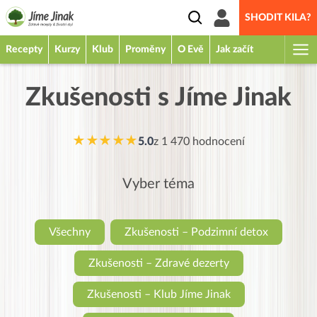
SHODIT KILA?
Recepty
Kurzy
Klub
Proměny
O Evě
Jak začít
Zkušenosti s Jíme Jinak
★★★★★
5.0
z
1 470
hodnocení
Vyber téma
Všechny
Zkušenosti – Podzimní detox
Zkušenosti – Zdravé dezerty
Zkušenosti – Klub Jíme Jinak