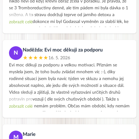
nikdo neví od kdy) krevní obraz zcela v pořádku. Je pravda, že
se 3 Tromboreductiny denně, ale tím pádem mi byla dávka o 1
snížena. A to stravu dodržuji teprve od jarního detoxu a
pokračuji. A dokonce mi byl Godassal vyměněn za slabší lék, ke
zobrazit celé
kterému nemusím brát lék na žaludek ( po žalud. vředech),
takže o 2 pilulky méně. Mám neskutečnou radost.
Ale stále mám v sobě strach z bílkovin, je mi už 60 let a nechci
aby mi oslabovalo svalstvo právě nedostatkem bílkovin, mám
Naděžda: Evi moc děkuji za podporu
N
na mysli těch živočišných. Můžu být v klidu a pustit strach, aby
★★★★★
16. 5. 2026
mě nebrzdil a nepronásledoval mě ? Trochu jsem zhubla, odešla
Evi moc děkuji za podporu a velkou motivaci. Přiznám se
mi pneumatika kolem břicha, takže jsem ráda a dál už bych
myslela jsem, že toho budu zvládat mnohem víc :-), díky
nemusela hubnout. Mám obavy, aby to nešlo právě ze svalů.
rodinné situaci jsem byla navíc týden ve skluzu a nemohu jej
Děkuji moc a hezký den, Dana
absolvovat naplno, ale jedu dle svých možností a situace dál.
Videa sleduji a zjišťuji, že vlastně vyřazování určitých druhů
potravin provozuji ( dle svých chuťových období ). Takže s
vyřazováním nemám problém. Občas mám období, kdy nemám
zobrazit celé
vůbec chuť na pečivo, mléčné výrobky, maso, vejce, apod….a
pak je období kdy se určité potraviny nemohu pár dní jakoby
dojíst. Zřejmě i proto mívám výkyvy energie a nálad a celkově
jsem v nepohodě. Je super zjistit jak se vše dá rozumně a
Marie
M