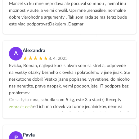
najednou tak 4 hoďky denně!!!stojím v kuchyni!!!!! Ne, čas se
Manzel sa ku mne nepridava ale pocuval so mnou , nemal inu
nezrychluje, to já jsem pomalejší. Zpočátku dost stres, ale já
moznost v aute, a velmi chvalil. Uprimne ,nenasilne, normalne
jsem vyhrála. Mám na to věk, (možná i rozum). Tvoje Jak dál mě
dobre vierohodne argumenty . Tak som rada ze ma teraz bude
uklidnilo, máme téměř shodnou představu.
este viac podporovatDakujem ,Dagmar
3) Bezva, perfekt, Wow, Boží, OK, super bylo všechno ostatní.
Tak na tomhle kurzu (a že jich mám!) jsem se naučila nejvíc v
životě, fakt! Vřelé díky za úplné novinky -zelenivývary (3 r.prošlé
tfuj Miso zmizelo a končím další balení). Už navěky trvalka. -
Alexandra
A
knedlíky, -spoustu koření, -nečekané kombinace- -videa, -hódně
★★★★★
8. 4. 2025
netušených info o stravě. Jídelníček před JJ jsem měla jakž takž
Evicka, Roman, najlepsi kurz s akym som sa stretla, odpovede
zdravý, nejím prášky, nevím, o páteři a kloubech, takže změna
na vsetky otazky bezneho cloveka i pokrocileho v jime jinak. Ste
není skoková, ale +++! Zmizelo trvalé zahlenění, celkově jsem
neskutocne dobri! Vsetko jasne popisane, vysvetlene, do nicoho
klidnější a VŠECHNO mi úúúžasně chutná. Už když máčkám
nas nenutite, prave naopak, velmi podporujete. IT podpora bez
Jíme, sliním jako Pavlovův pes. Doufám, že časem zmizí záněty
problemov.
močových cest. Evinko, můj hluboký obdiv a poklona, Ať se JJ
Co sa tyka mna, schudla som 5 kg, este 3 a staci :) Recepty
daří! Srdečně
vynikajuce, ked ich ma clovek vo forme jedalnickov, nemusi
zobrazit celé
Eva, Pb
hladat, skrolovat. I muzovi chutilo a bol v soku, ked si uvedomil,
ze sa tyzden syrov a suniek ani nedotkol a vobec nebol hladny.
Zdal sa mi i vitalnejsi a mal viac energie. Len, no, musela som
vsetko chystat i do prace pre neho. Trosku narocnejsie, ale slo
Pavla
P