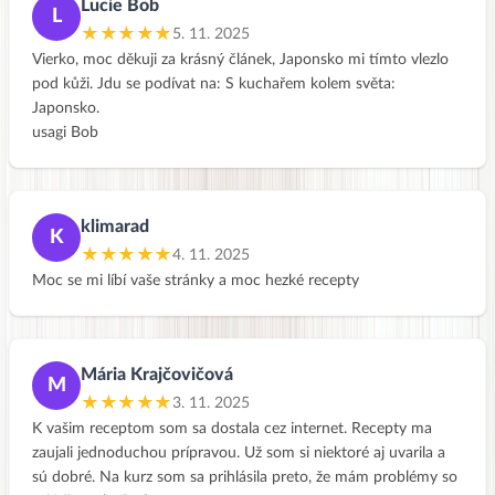
Lucie Bob
L
★★★★★
5. 11. 2025
Vierko, moc děkuji za krásný článek, Japonsko mi tímto vlezlo
pod kůži. Jdu se podívat na: S kuchařem kolem světa:
Japonsko.
usagi Bob
klimarad
K
★★★★★
4. 11. 2025
Moc se mi líbí vaše stránky a moc hezké recepty
Mária Krajčovičová
M
★★★★★
3. 11. 2025
K vašim receptom som sa dostala cez internet. Recepty ma
zaujali jednoduchou prípravou. Už som si niektoré aj uvarila a
sú dobré. Na kurz som sa prihlásila preto, že mám problémy so