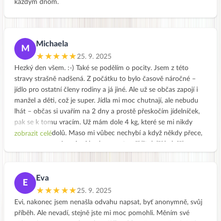
každým dňom.
Michaela
M
★★★★★
25. 9. 2025
Hezký den všem. :-) Také se podělím o pocity. Jsem z této
stravy strašně nadšená. Z počátku to bylo časově náročné –
jídlo pro ostatní členy rodiny a já jiné. Ale už se občas zapojí i
manžel a děti, což je super. Jídla mi moc chutnají, ale nebudu
lhát – občas si uvařím na 2 dny a prostě přeskočím jídelníček,
pak se k tomu vracím. Už mám dole 4 kg, které se mi nikdy
nedařily dát dolů. Maso mi vůbec nechybí a když někdy přece,
zobrazit celé
dávám si rybu. Jen si asi budu muset pořídit další ledničku na
zeleninu. :-))) Začala jsem Jarní očistou, teď mám zakoupený
kurz Hubneme do plavek a zároveň se stala členkou Klubu –
Jíme Jinak. Děkuji, Evičko, že jsi mi vstoupila do života!
Eva
E
★★★★★
25. 9. 2025
Evi, nakonec jsem nenašla odvahu napsat, byť anonymně, svůj
příběh. Ale nevadí, stejně jste mi moc pomohli. Měním své