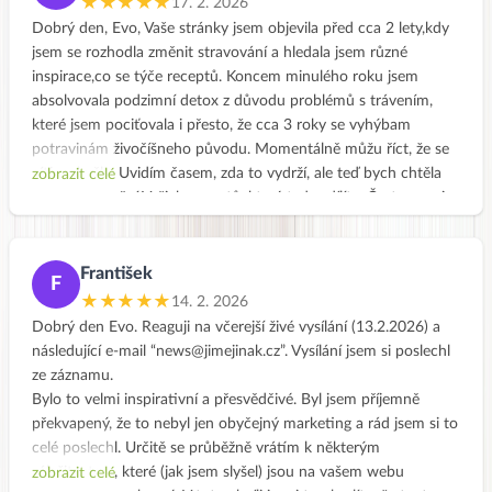
★★★★★
17. 2. 2026
Dobrý den, Evo, Vaše stránky jsem objevila před cca 2 lety,kdy
jsem se rozhodla změnit stravování a hledala jsem různé
inspirace,co se týče receptů. Koncem minulého roku jsem
absolvovala podzimní detox z důvodu problémů s trávením,
které jsem pociťovala i přesto, že cca 3 roky se vyhýbam
potravinám živočíšneho původu. Momentálně můžu říct, že se
cítím skvěle. Uvidím časem, zda to vydrží, ale teď bych chtěla
zobrazit celé
vyjádřit ocenění Vašich receptů, které tady sdílíte. Často se mi
stane, že doslova vylizuji talíř, co jinak považuji za dosti
nevhodné vůči okolí 😀, ale ty jidla jsou prostě boží. Moc Vám
děkuji za to, co děláte. Zdraví Dana
František
F
★★★★★
14. 2. 2026
Dobrý den Evo. Reaguji na včerejší živé vysílání (13.2.2026) a
následující e-mail “news@jimejinak.cz”. Vysílání jsem si poslechl
ze záznamu.
Bylo to velmi inspirativní a přesvědčivé. Byl jsem příjemně
překvapený, že to nebyl jen obyčejný marketing a rád jsem si to
celé poslechl. Určitě se průběžně vrátím k některým
záležitostem, které (jak jsem slyšel) jsou na vašem webu
zobrazit celé