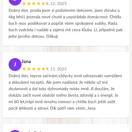
★★★★★
6. 12. 2025
Dobrý den, prošla jsem si podzimním detoxem, jsem zhruba o
6kg lehčí, poznala nové chutě a uspořádala domácnost. Chtěla
bych moc poděkovat a popřát všem spokojené svátky. Ráda
bych vydržela i nadále a zajímá mě cena Klubu JJ, případně pak
ješte jarního detoxu. Děkuji
Jana
J
★★★★★
9. 11. 2025
Dobrý den, teprve začínám,vždycky mně odrazovalo vymýšlení
a skloubení receptů. Ale jsem nadšená, že někdo už má
zkušenosti a dal toto dohromady místo mně. A doufám, že
dokážu začít nové období svého života zdravěji a s energií. Je
mi 60 let,trápí mně mnoho nemoci a chtěla bych ještě zažít
pocit lehkosti a zdraví. Dík patří vám všem, Jana