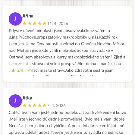
Jiřina
J
★★★★★
11. 4. 2026
Kdysi v dávné minulosti jsem absolvovala kurz vaření u
p.ing.Průchové,propagátorky makrobiotiky u nás.Každý rok
jsem jezdila na Dny radosti a zdraví do Opočna,Nového Města
nad Metují i jinde,kde vařili makrobiotickou stravu.Také v
Ostravě jsem absolvovala kurzy makrobiotického vaření. Zjistila
jsem,že tato strava mi velmi prospívá.Ale rodina i manžel jsou
příznivci domácí masité stravy.Jako zdravotní sestra jsem
zobrazit celé
neměla tolik času vařit dva druhy jídel.A nyní jsem v
důchodu,tak se snažím Vaše recepty občas vařit,zase jen pro
sebe.Sice mám víc času,ale zahrádka a domácnost mě
zaměstná a práce už nejde tak od ruky.Velmi si cením,že na
Jitka
J
Vašich stránkách jsou recepty prakticky uspořádány a mohu se
★★★★★
7. 4. 2026
v nich rychle orientovat.Také všechny rady je dobré si
Chtěla bych Vám ještě jednou poděkovat za skvělé vedení kurzu
zopakovat.Stránky jsou skvělé a za ty roky vidím že stále je
.Měli jste všechno důkladně promyšlené. Bylo mě s vámi dobře.
něco nového.Děkuji za Vaši snahu,nabádat nás ke zdravějšímu
Nenašla jsem jedinou chybičku .A poslední dárek certifikát ,mě
jídelníčku.Jiřina Hlisníková
opravdu udělal radost .Nevím jestli jsem to zvládla na jedničku