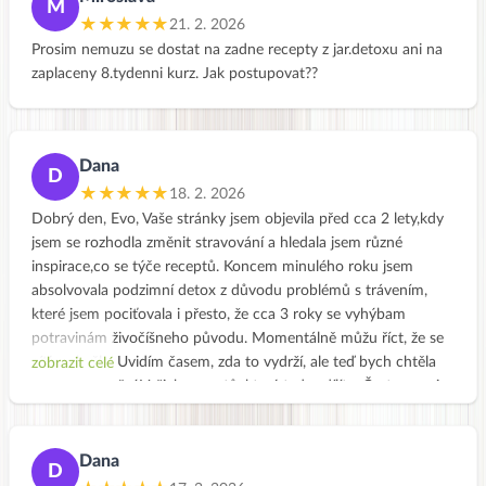
M
skombinovať potraviny. Mne by sa páčilo, keby ste mali aj letný
★★★★★
21. 2. 2026
a zimný detox v ponuke :). Ešte to tu nemám celé okukané,
Prosim nemuzu se dostat na zadne recepty z jar.detoxu ani na
máte k dispozícii aj letné a zimné jedálničky na stránke :-)
zaplaceny 8.tydenni kurz. Jak postupovat??
Úctivo ďakujem a prajem pekný deň.
Dana
D
★★★★★
18. 2. 2026
Dobrý den, Evo, Vaše stránky jsem objevila před cca 2 lety,kdy
jsem se rozhodla změnit stravování a hledala jsem různé
inspirace,co se týče receptů. Koncem minulého roku jsem
absolvovala podzimní detox z důvodu problémů s trávením,
které jsem pociťovala i přesto, že cca 3 roky se vyhýbam
potravinám živočíšneho původu. Momentálně můžu říct, že se
cítím skvěle. Uvidím časem, zda to vydrží, ale teď bych chtěla
zobrazit celé
vyjádřit ocenění Vašich receptů, které tady sdílíte. Často se mi
stane, že doslova vylizuji talíř, co jinak považuji za dosti
nevhodné vůči okolí 😀, ale ty jidla jsou prostě boží. Moc Vám
děkuji za to, co děláte. Zdraví Dana
Dana
D