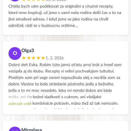
prostě to moje tělo teď nějak nebere. Nepiji ani alkohol ani
Chtěla bych vám poděkovat za originální a chutné recepty,
kávu, a to mi taky velmi prospívá :-) takže děkuji a pokračujeme
které mne inspirují, už jsme s vami naše rodina delší čas a to na
dál. Hodně štěstí i Vám holky!!!!
jiné emailové adrese. I když jsme se jako rodina na chvíli
odmlčeli, rádi se v budoucnu vrátíme…
Olga3
O
★★★★★
1. 3. 2026
Dobrý deň Evka. Robím túto jarnú očistu prvý krát a hneď som
vstúpila aj do klubu. Recepty si veľmi pochvaľujem tuituitui.
Predtým som pri vege varení nepoužívala olej a necítila som sa
dobre. Vlastne to bolo striedanie pôstneho jedla a bežného
jedla a to mi moc nesedelo, lebo mi nerobí dobre ani biela
múka, ani tie bežné sladkosti s cukrom, ani všelijaké
nestráviteľné kombinácie potravín, mäso tiež až tak nemusím.
zobrazit celé
Zistila som počas tohto týždňa, že mi chýbal pri celozrnnej
strave so zeleninou práve ten olej a asi zdravý tuk a tým pádom
aj výživa. Ďakujem Vám, že máte takýto kurz pre verejnosť.
Presne takéto jedálničky dávajú konečne zmysel, ako vhodne
Miroslava