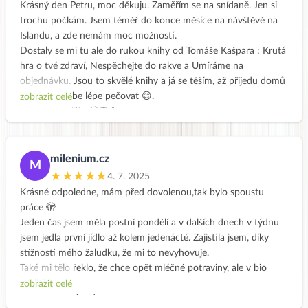
Krásný den Petru, moc děkuju. Zaměřím se na snídaně. Jen si
trochu počkám. Jsem téměř do konce měsíce na návštěvě na
Islandu, a zde nemám moc možností.
Dostaly se mi tu ale do rukou knihy od Tomáše Kašpara : Krutá
hra o tvé zdraví, Nespěchejte do rakve a Umíráme na
objednávku. Jsou to skvělé knihy a já se těším, až přijedu domů
a začnu o sebe lépe pečovat 😊.
zobrazit celé
Přeji krásné léto 🌞🌹🍀
milenium.cz
M
★★★★★
4. 7. 2025
Krásné odpoledne, mám před dovolenou,tak bylo spoustu
práce 🫣
Jeden čas jsem měla postní pondělí a v dalších dnech v týdnu
jsem jedla první jídlo až kolem jedenácté. Zajistila jsem, díky
stížnosti mého žaludku, že mi to nevyhovuje.
Také mi tělo řeklo, že chce opět mléčné potraviny, ale v bio
kvalitě.
zobrazit celé
Snídaně: mezi sedmou a osmou