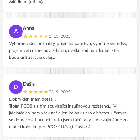
žalúdkom (reflux).
Anna
A
★★★★★
1. 11. 2025
Výborné videá,poznatky, príjemná pani Eva, výborné výsledky,
prajem veľa úspechov, zdravia,a veľkú rodinu v klube, ktorí
budú šíriť zdravie dalej…
Dašis
D
★★★★★
28. 9. 2025
Dobrý den mám dotaz…
Trpím PCOS a s tím související inzulínovou rezistencí… V
jídelníčcích jsem však našla jen kolonku pro diabetes k čemuž
se dopracovat nechci proto jsem také tady… Ale zajímá mě zda
máte i kolonku pro PCOS? Děkuji Dašis 😏