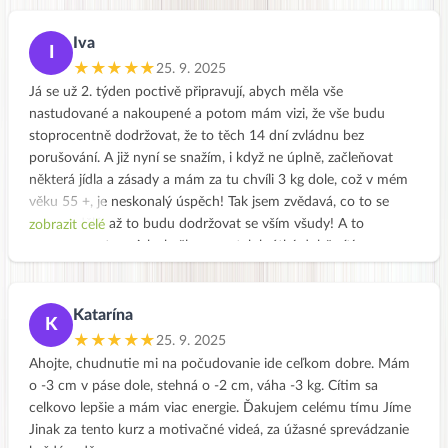
Iva
I
★★★★★
25. 9. 2025
Já se už 2. týden poctivě připravují, abych měla vše
nastudované a nakoupené a potom mám vizi, že vše budu
stoprocentně dodržovat, že to těch 14 dní zvládnu bez
porušování. A již nyní se snažím, i když ne úplně, začleňovat
některá jídla a zásady a mám za tu chvíli 3 kg dole, což v mém
věku 55 +, je neskonalý úspěch! Tak jsem zvědavá, co to se
mnou udělá, až to budu dodržovat se vším všudy! A to
zobrazit celé
nemluvím o tom, jak skvěle se po tak krátké době cítím a
hlavně moc dobře spím. Cítím se odpočatá a nebývám už tak
hodně unavená.
Katarína
K
★★★★★
25. 9. 2025
Ahojte, chudnutie mi na počudovanie ide ceľkom dobre. Mám
o -3 cm v páse dole, stehná o -2 cm, váha -3 kg. Cítim sa
celkovo lepšie a mám viac energie. Ďakujem celému tímu Jíme
Jinak za tento kurz a motivačné videá, za úžasné sprevádzanie