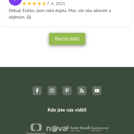
to. Suseda mi povedala, ze vyzeram vyborne. I tvar i oci i
★★★★★
7. 4. 2025
postava. A dobra nalada, taka lahkost.
Děkuji, Evičko, jsem také dojata. Moc vás oba zdravím a
Dokonca mi dobre do ocisty zapadol i kurz zdraveho zivotneho
objímám. 🤗
stylu na 4 dni pri Luhacoviciach s Vladkou a Honzom. Vsetko
super nacasovane.
Velmi super robotu robite. Ste velmi velmi prekakani. Dakujem
Načíst další
za vas, za neskutocnu podporu, za dobru naladu na strankach.
Urcite si odnasam mnozstvo super jedal. Skusila som cirok,
chutil a liaty jablkovy kolac. Paradaaa decka. Drzim palce v
dalsiej praci a som s vami i ja i suseda :)
Kde jste nás viděli