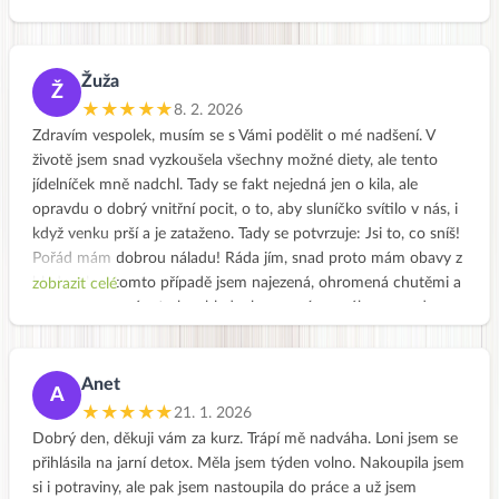
podrobněji rozebrané. V tuto chvíli je mi trochu líto, že tento
záznam je k poslechnutí jen do dnešních 19:30. Chtěl jsem to
doporučit “našim holkám” jako inspirativní start pro zpestření
domácího jídelníčku, i když si myslím, že nijak zásadní problémy
Žuža
Ž
s nevyváženým stravováním nemáme. Ale vždy je co zlepšovat.
★★★★★
8. 2. 2026
Člověk je “všežravec”, má to v sobě geneticky zakódované a
Zdravím vespolek, musím se s Vámi podělit o mé nadšení. V
nemůže s tím nic udělat. Měl by svému tělu poskytnout
životě jsem snad vyzkoušela všechny možné diety, ale tento
potravu v širokém spektru možností a tělo si samo vybere, co
jídelníček mně nadchl. Tady se fakt nejedná jen o kila, ale
potřebuje. Jednostranná strava se dříve či později projeví
opravdu o dobrý vnitřní pocit, o to, aby sluníčko svítilo v nás, i
negativně. Pro laika je obtížné posoudit, čeho se mu nedostává
když venku prší a je zataženo. Tady se potvrzuje: Jsi to, co sníš!
a čeho má nadbytek. Myslím, že vaše aktivity k tomuto
Pořád mám dobrou náladu! Ráda jím, snad proto mám obavy z
posouzení a rozhodnutí velmi přispívají. Díky.
hladu, ale v tomto případě jsem najezená, ohromená chutěmi a
zobrazit celé
František
velmi spokojená a to bez hladovky a navíc se váha opravdu
snižuje. :) Zkrátka moc moc děkuji!
Anet
A
★★★★★
21. 1. 2026
Dobrý den, děkuji vám za kurz. Trápí mě nadváha. Loni jsem se
přihlásila na jarní detox. Měla jsem týden volno. Nakoupila jsem
si i potraviny, ale pak jsem nastoupila do práce a už jsem