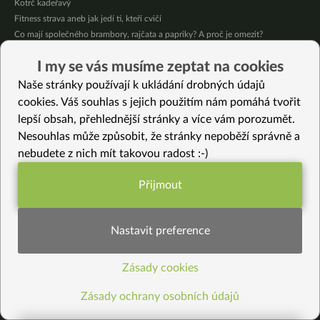
Kotrč kadeřavý
Fitness strava aneb jak jedí ti, kteří cvičí
Co mají společného brambory, rajčata a papriky? A proč je omezit?
I my se vás musíme zeptat na cookies
Nejnovější recepty
Naše stránky používají k ukládání drobných údajů
Letní nudle s bambusovými výhonky
cookies. Váš souhlas s jejich použitím nám pomáhá tvořit
Jablečné pyré – skvělé přesnídávky bez cukru
lepší obsah, přehlednější stránky a více vám porozumět.
Křupavé tofu s restovanou zeleninou, žampiony a bulgurem
Nesouhlas může způsobit, že stránky nepoběží správně a
Nakládaná cuketa – kvašáky
nebudete z nich mít takovou radost :-)
Mrkvovo-dýňová krémová polévka
Osvěžující kuskus
Přijmout
Osvěžující čaj s citronovými bylinkami
Funkční nastavení potřebujeme (vždy
Nepečený jablečný dort s rybízem
aktivní)
Čokoládové muffiny s mangovým krémem
Nastavit preference
Meruňky a jablka v citrónovém želé
Zásady cookies
Statistiky pro lepší obsah
Vybrané recepty
Mrkváček do skleničky: vyladěný recept na bezlepkový mrkvový dort
Zásady ochrany osobních údajů
Miso polévka s kroupama