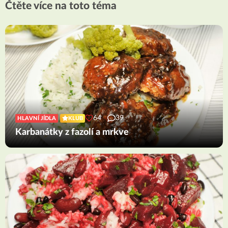
Čtěte více na toto téma
64
39
HLAVNÍ JÍDLA
KLUB
Karbanátky z fazolí a mrkve