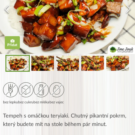
Přidat
bez lepku
bez cukru
bez mléka
bez vajec
Tempeh s omáčkou teryiaki. Chutný pikantní pokrm,
který budete mít na stole během pár minut.