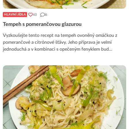
40
8
HLAVNÍ JÍDLA
Tempeh s pomerančovou glazurou
Vyzkoušejte tento recept na tempeh ovoněný omáčkou z
pomerančové a citrónové šťávy. Jeho příprava je velmi
jednoduchá a v kombinaci s opečeným fenyklem bud
...