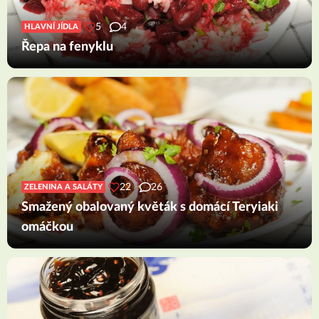
5
4
HLAVNÍ JÍDLA
Řepa na fenyklu
22
26
ZELENINA A SALÁTY
Smažený obalovaný květák s domácí Teryiaki
omáčkou