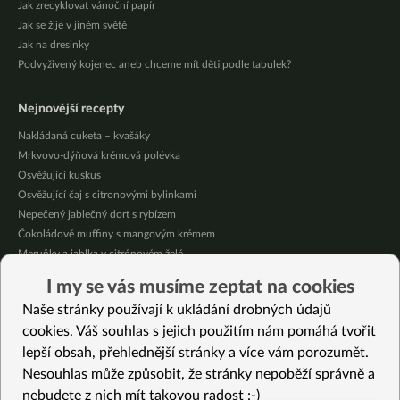
Jak zrecyklovat vánoční papír
Jak se žije v jiném světě
Jak na dresinky
Podvyživený kojenec aneb chceme mít děti podle tabulek?
Nejnovější recepty
Nakládaná cuketa – kvašáky
Mrkvovo-dýňová krémová polévka
Osvěžující kuskus
Osvěžující čaj s citronovými bylinkami
Nepečený jablečný dort s rybízem
Čokoládové muffiny s mangovým krémem
Meruňky a jablka v citrónovém želé
Krémová zeleninová polévka s koprem a vločkami
I my se vás musíme zeptat na cookies
Celozrnná rýže basmati se zeleninou
Naše stránky používají k ukládání drobných údajů
Citrónové muffiny s borůvkovým krémem
cookies. Váš souhlas s jejich použitím nám pomáhá tvořit
lepší obsah, přehlednější stránky a více vám porozumět.
Vybrané recepty
Nesouhlas může způsobit, že stránky nepoběží správně a
Čokoládový řez s červenou řepou
nebudete z nich mít takovou radost :-)