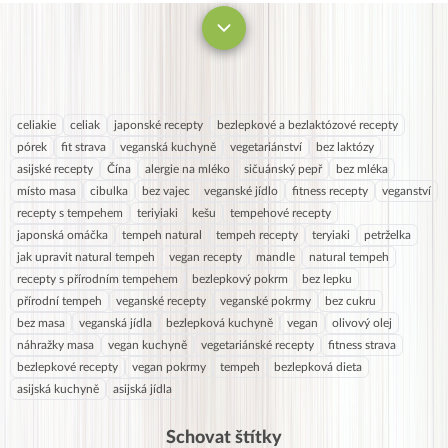
celiakie
celiak
japonské recepty
bezlepkové a bezlaktózové recepty
pórek
fit strava
veganská kuchyně
vegetariánství
bez laktózy
asijské recepty
Čína
alergie na mléko
sičuánský pepř
bez mléka
místo masa
cibulka
bez vajec
veganské jídlo
fitness recepty
veganství
recepty s tempehem
teriyiaki
kešu
tempehové recepty
japonská omáčka
tempeh natural
tempeh recepty
teryiaki
petrželka
jak upravit natural tempeh
vegan recepty
mandle
natural tempeh
recepty s přírodním tempehem
bezlepkový pokrm
bez lepku
přírodní tempeh
veganské recepty
veganské pokrmy
bez cukru
bez masa
veganská jídla
bezlepková kuchyně
vegan
olivový olej
náhražky masa
vegan kuchyně
vegetariánské recepty
fitness strava
bezlepkové recepty
vegan pokrmy
tempeh
bezlepková dieta
asijská kuchyně
asijská jídla
Schovat štítky