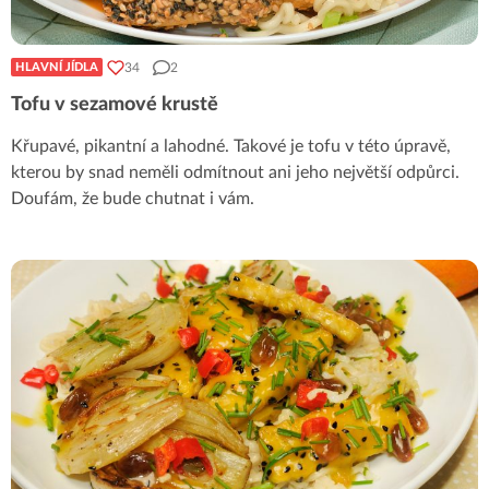
34
2
HLAVNÍ JÍDLA
Tofu v sezamové krustě
Křupavé, pikantní a lahodné. Takové je tofu v této úpravě,
kterou by snad neměli odmítnout ani jeho největší odpůrci.
Doufám, že bude chutnat i vám.