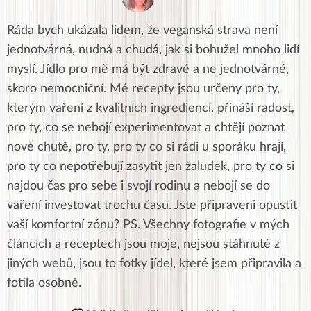
Ráda bych ukázala lidem, že veganská strava není
jednotvárná, nudná a chudá, jak si bohužel mnoho lidí
myslí. Jídlo pro mě má být zdravé a ne jednotvárné,
skoro nemocniční. Mé recepty jsou určeny pro ty,
kterým vaření z kvalitních ingrediencí, přináší radost,
pro ty, co se nebojí experimentovat a chtějí poznat
nové chutě, pro ty, pro ty co si rádi u sporáku hrají,
pro ty co nepotřebují zasytit jen žaludek, pro ty co si
najdou čas pro sebe i svojí rodinu a nebojí se do
vaření investovat trochu času. Jste připraveni opustit
vaší komfortní zónu? PS. Všechny fotografie v mých
článcích a receptech jsou moje, nejsou stáhnuté z
jiných webů, jsou to fotky jídel, které jsem připravila a
fotila osobně.