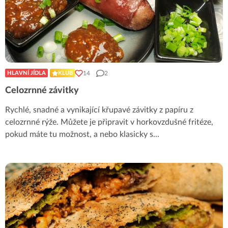
14
2
HLAVNÍ JÍDLA
KLUB
Celozrnné závitky
Rychlé, snadné a vynikající křupavé závitky z papíru z
celozrnné rýže. Můžete je připravit v horkovzdušné fritéze,
pokud máte tu možnost, a nebo klasicky s
...