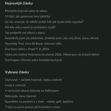
Nejnovější články
Přestaňte bojovat samy se sebou
10 tipů, jak zpracovat letní jablíčka
Už vás unavuje, že někdo pořád řeší, jak byste měla vypadat?
Pět kilo mít a nemít je podstatný rozdíl!
Jak podpořit své zdraví v srpnu
Nezměnila jsem jen jídelníček. Změnila jsem celý svůj život. (Jana, 46 let)
Neumírej: Proč chce žít Bryan Johnson déle
Živý kurz vaření v Praze 9. 8. 2026
Výzva pro hrdiny Hubneme do plavek 2026. Máme pro vás krásné dárky!
Gochugaru: Ohnivé srdce korejské kuchyně
Vybrané články
Slunovrat – začátek hojnosti, tepla a radosti
Cesta k volnosti
4 nechutně zdravé dobroty na Halloween
Nebojujte, ženy (Janina)
Španělsko na podzim a v zimě – výlety, golf, teplíčko
7 tipů na první pomoc při bolestech v krku