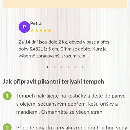
Petra
Ma
P
M
★★★★★
★
k,
Za 14 dní jsou dole 2 kg, obvod v pase a přes
Dnes jse
znání pro
boky &#8211; 5 cm. Cítím se dobře. Kurz je
zapadlé p
…
výborně zpracovaný, srozumiteln…
od EVY. 
Jak připravit pikantní teriyaki tempeh
Tempeh nakrájejte na kostičky a dejte do pánve
s olejem, sečuánským pepřem, kešu oříšky a
mandlemi.
Osmahněte ze všech stran.
Přidejte omáčku teryiaki zředěnou trochou vody