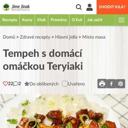
SHODIT KILA?
Recepty
Kurzy
Klub
Proměny
O Evě
Jak začít
Domů
>
Zdravé recepty
>
Hlavní jídla
>
Místo masa
Tempeh s domácí
omáčkou Teryiaki
22
2
Do oblíbených
Uvařeno