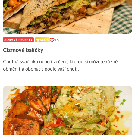
16
ZDRAVÉ RECEPTY
KLUB
Cizrnové balíčky
Chutná svačinka nebo i večeře, kterou si můžete různě
obměnit a obohatit podle vaší chuti.