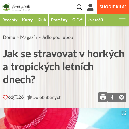
SHODIT KILA?
Recepty
Kurzy
Klub
Proměny
O Evě
Jak začít
Domů
>
Magazín
>
Jídlo pod lupou
Jak se stravovat v horkých
a tropických letních
dnech?
61
26
Do oblíbených