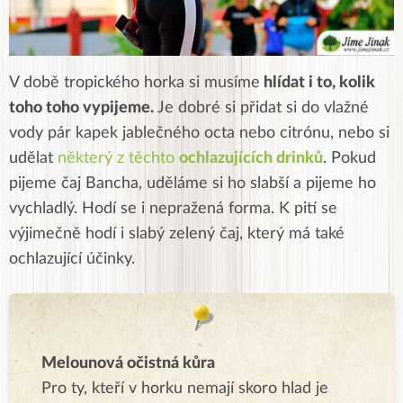
V době tropického horka si musíme
hlídat i to, kolik
toho toho vypijeme.
Je dobré si přidat si do vlažné
vody pár kapek jablečného octa nebo citrónu, nebo si
udělat
některý z těchto
ochlazujících drinků
. Pokud
pijeme čaj Bancha, uděláme si ho slabší a pijeme ho
vychladlý. Hodí se i nepražená forma. K pití se
výjimečně hodí i slabý zelený čaj, který má také
ochlazující účinky.
Melounová očistná kůra
Pro ty, kteří v horku nemají skoro hlad je