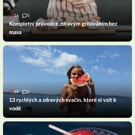
16
5
Kompletní průvodce zdravým grilováním bez
masa
69
2
13 rychlých a zdravých svačin, které si vzít k
vodě