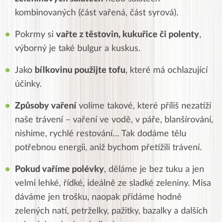
kombinovaných (část vařená, část syrová).
Pokrmy si
vařte z těstovin, kukuřice či polenty
,
výborný je také bulgur a kuskus.
Jako
bílkovinu použijte tofu
, které má ochlazující
účinky.
Způsoby vaření
volíme takové, které příliš nezatíží
naše trávení – vaření ve vodě, v páře, blanšírování,
nishime, rychlé restování… Tak dodáme tělu
potřebnou energii, aniž bychom přetížili trávení.
Pokud vaříme polévky
, děláme je bez tuku a jen
velmi lehké, řídké, ideálně ze sladké zeleniny. Misa
dáváme jen trošku, naopak přidáme hodně
zelených natí, petrželky, pažitky, bazalky a dalších