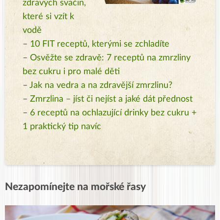
zdravých svačin,
které si vzít k
vodě
–
10 FIT receptů, kterými se zchladíte
–
Osvěžte se zdravě: 7 receptů na zmrzliny
bez cukru i pro malé děti
–
Jak na vedra a na zdravější zmrzlinu?
–
Zmrzlina – jíst či nejíst a jaké dát přednost
–
6 receptů na ochlazující drinky bez cukru +
1 praktický tip navíc
Nezapomínejte na mořské řasy