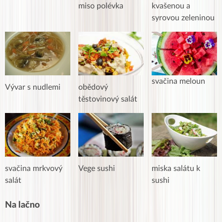
miso polévka
kvašenou a
syrovou zeleninou
svačina meloun
Vývar s nudlemi
obědový
těstovinový salát
svačina mrkvový
Vege sushi
miska salátu k
salát
sushi
Na lačno