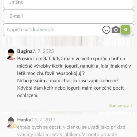
Bugina
7. 7. 2025
Prosím co dělat, když mám ve vedru pořád chuť na
mléčné výrobky (kefír, jogurt, nanuk) a jídla jinak mě v
létě moc chuťově neuspokojují?
Nebo je sním a mám chuť to zase zapít kefirem?
Když si dám kefír nebo jogurt, mám konečně pocit
ochlazení.
Komentovat
Hanka
13. 7. 2017
chtela bych se optat, v clanku se uvadi jako priklad
svaciny salat mrkev s jablkem. V tomto pripade