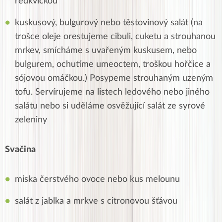
ředkvičkou
kuskusový, bulgurový nebo těstovinový salát (na
trošce oleje orestujeme cibuli, cuketu a strouhanou
mrkev, smícháme s uvařeným kuskusem, nebo
bulgurem, ochutíme umeoctem, troškou hořčice a
sójovou omáčkou.) Posypeme strouhaným uzeným
tofu. Servírujeme na listech ledového nebo jiného
salátu nebo si uděláme osvěžující salát ze syrové
zeleniny
Svačina
miska čerstvého ovoce nebo kus melounu
salát z jablka a mrkve s citronovou šťávou