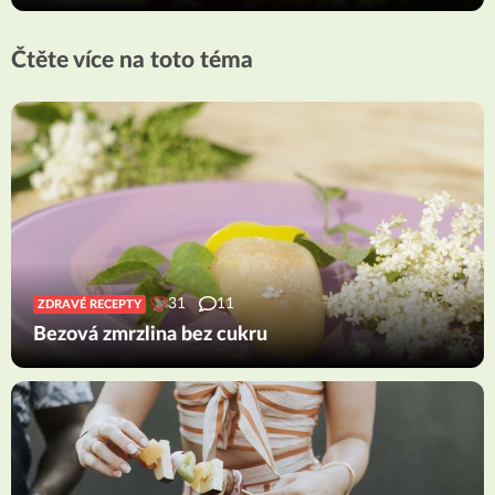
Čtěte více na toto téma
31
11
ZDRAVÉ RECEPTY
Bezová zmrzlina bez cukru