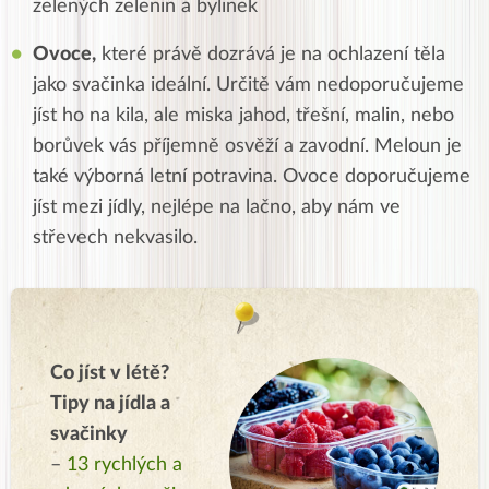
zelených zelenin a bylinek
Ovoce,
které právě dozrává je na ochlazení těla
jako svačinka ideální. Určitě vám nedoporučujeme
jíst ho na kila, ale miska jahod, třešní, malin, nebo
borůvek vás příjemně osvěží a zavodní. Meloun je
také výborná letní potravina. Ovoce doporučujeme
jíst mezi jídly, nejlépe na lačno, aby nám ve
střevech nekvasilo.
Co jíst v létě?
Tipy na jídla a
svačinky
–
13 rychlých a