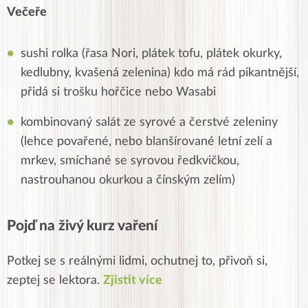
Večeře
sushi rolka (řasa Nori, plátek tofu, plátek okurky,
kedlubny, kvašená zelenina) kdo má rád pikantnější,
přidá si trošku hořčice nebo Wasabi
kombinovaný salát ze syrové a čerstvé zeleniny
(lehce povařené, nebo blanšírované letní zelí a
mrkev, smíchané se syrovou ředkvičkou,
nastrouhanou okurkou a čínským zelím)
Pojď na živý kurz vaření
Potkej se s reálnými lidmi, ochutnej to, přivoň si,
zeptej se lektora.
Zjistit více