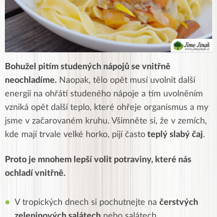
Bohužel pitím studených nápojů se vnitřně
neochladíme.
Naopak, tělo opět musí uvolnit další
energii na ohřátí studeného nápoje a tím uvolněním
vzniká opět další teplo, které ohřeje organismus a my
jsme v začarovaném kruhu. Všimněte si, že v zemích,
kde mají trvale velké horko, pijí často
teplý slabý čaj
.
Proto je mnohem lepší volit potraviny, které nás
ochladí vnitřně.
V tropických dnech si pochutnejte na
čerstvých
zeleninových salátech
nebo salátech