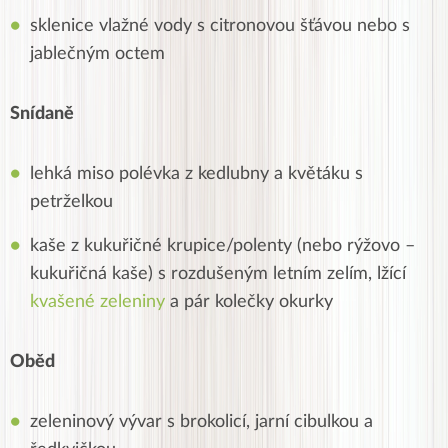
sklenice vlažné vody s citronovou šťávou nebo s
jablečným octem
Snídaně
lehká miso polévka z kedlubny a květáku s
petrželkou
kaše z kukuřičné krupice/polenty (nebo rýžovo –
kukuřičná kaše) s rozdušeným letním zelím, lžící
kvašené zeleniny
a pár kolečky okurky
Oběd
zeleninový vývar s brokolicí, jarní cibulkou a