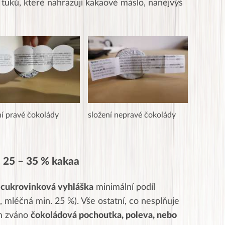
 tuků, které nahrazují kakaové máslo, nanejvýš
ní pravé čokolády
složení nepravé čokolády
. 25 – 35 % kakaa
e
cukrovinková vyhláška
minimální podíl
 mléčná min. 25 %). Vše ostatní, co nesplňuje
em zváno
čokoládová pochoutka, poleva, nebo