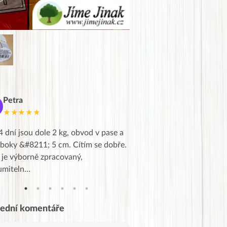
Petra
Marie
M
★★★★★
★★★★★
4 dní jsou dole 2 kg, obvod v pase a
Dnes jsem to konečně vytáh
 boky &#8211; 5 cm. Cítím se dobře.
zapadlé pošty a poslechla j
 je výborně zpracovaný,
videa od EVY. Koho by nepř
umiteln…
tahl…
lední komentáře