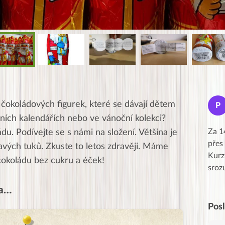
Jana
í čokoládových figurek, které se dávají dětem
J
P
★★★★★
tních kalendářích nebo ve vánoční kolekci?
Moc Vám všem děkuji za krásný pátek,
Za 1
u. Podívejte se s námi na složení. Většina je
obzvlášť velké poděkování, obdiv a
přes
avých tuků. Zkuste to letos zdravěji. Máme
uznání pro hlavní dvojici Peťa a Gábi!! 👏
Kurz
čokoládu bez cukru a éček!
Posílá…
sroz
da…
Pos