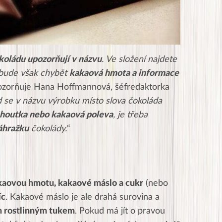
koládu upozorňují v názvu
. Ve složení najdete
ebude však chybět
kakaová hmota a informace
ozorňuje Hana Hoffmannová, šéfredaktorka
 se v názvu výrobku místo slova čokoláda
houtka nebo kakaová poleva
, je třeba
áhražku
čokolády.
“
kaovou hmotu, kakaové máslo a cukr
(nebo
íc
. Kakaové máslo je ale drahá surovina a
m rostlinným tukem
. Pokud má jít o pravou