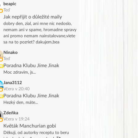
beapic
Teď
Jak nepřijít o důležité maily
dobry den, zial, ani mne nic nedoslo,
nemam ani v spame, hromadne spravy
ani promo nemam nainstalovane,viete
sa na to pozriet? dakujem,bea
Ninako
Teď
Poradna Klubu Jíme Jinak
UB
Moc zdravím, js...
Jana3112
Včera v 20:40
Poradna Klubu Jíme Jinak
UB
Hezký den, máte...
Zdeňka
Včera v 19:24
Květák Manchurian gobi
Děkuji, od autorky receptu to beru