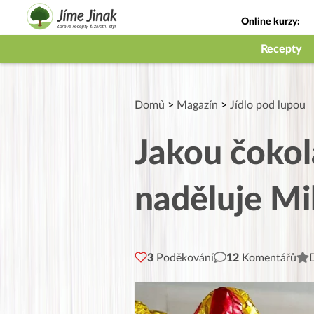
Online kurzy:
Jak na babičky
Recepty
Domů
>
Magazín
>
Jídlo pod lupou
Jakou čokol
naděluje Mi
3
Poděkování
12
Komentářů