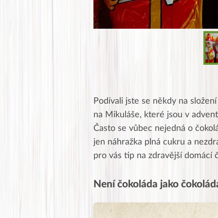
Podívali jste se někdy na složen
na Mikuláše, které jsou v adven
Často se vůbec nejedná o čokolád
jen náhražka plná cukru a nezdr
pro vás tip na zdravější domácí 
Není čokoláda jako čokolá