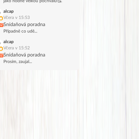
jako hodně velkou pochvalu🥰.
alcap
Včera v 15:53
Snídaňová poradna
RZ
Případně co udě...
alcap
Včera v 15:52
Snídaňová poradna
RZ
Prosím, zaujal...