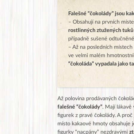
Falešné “čokolády” jsou k
– Obsahují na prvních míst
rostlinných ztužených tuk
případně sušené odtučněné
– Až na posledních místech
ve velmi malém hmotnostní
“čokoláda” vypadala jako t
Až polovina prodávaných čokolá
falešné “čokolády”
. Mají lákavě 
figurek z pravé čokolády. A proč
místo kakaové hmoty obsahuje je
figurky “nacpány” nezdravými
z