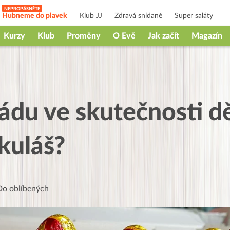
Hubneme do plavek
Klub JJ
Zdravá snídaně
Super saláty
Kurzy
Klub
Proměny
O Evě
Jak začít
Magazín
ádu ve skutečnosti 
kuláš?
Do oblíbených