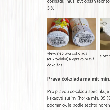
čokoládu, musí být obsah těchto
5 %.
vlevo nepravá čokoláda
slože
(cukrovinka) a vpravo pravá
čokoláda
Pravá čokoláda má mít min
Pro pravou čokoládu specifikuj
kakaové sušiny (hořká min. 35 %,
podmínky, je podle těchto nor