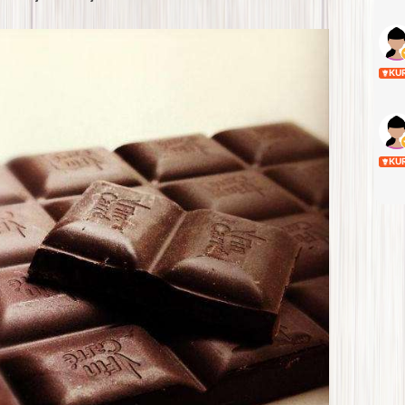
KU
KU