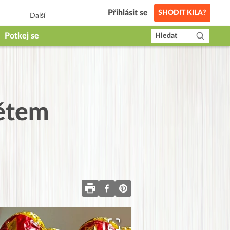
Přihlásit se
SHODIT KILA?
Další
Potkej se
Hledat
dětem