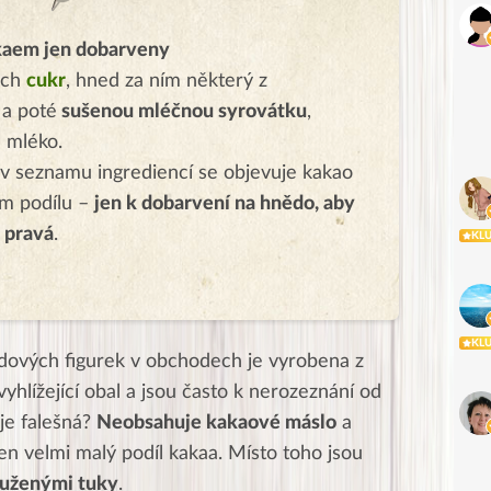
akaem jen dobarveny
ech
cukr
, hned za ním některý z
ů
a poté
sušenou mléčnou syrovátku
,
 mléko.
 v seznamu ingrediencí se objevuje kakao
m podílu –
jen k dobarvení na hnědo, aby
a pravá
.
KL
KL
dových figurek v obchodech je vyrobena z
vyhlížející obal a jsou často k nerozeznání od
 je falešná?
Neobsahuje kakaové máslo
a
n velmi malý podíl kakaa. Místo toho jsou
tuženými tuky
.