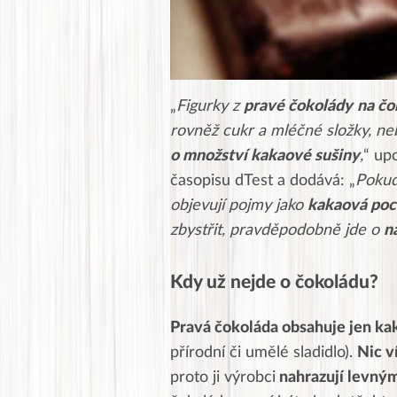
„
Figurky z
pravé čokolády
na čo
rovněž
cukr a mléčné složky, n
o množství
kakaové sušiny
,
“ up
časopisu dTest a dodává: „
Pokud
objevují pojmy jako
kakaová poc
zbystřit, pravděpodobně jde o
n
Kdy už nejde o čokoládu?
Pravá čokoláda obsahuje jen ka
přírodní či umělé sladidlo).
Nic v
proto ji výrobci
nahrazují levný