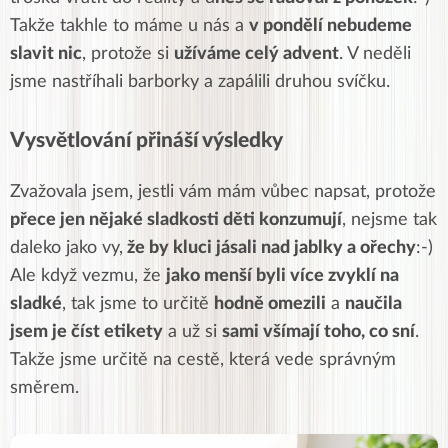
Takže takhle to máme u nás a
v pondělí nebudeme
slavit nic
, protože si
užíváme celý advent
. V neděli
jsme nastříhali barborky a zapálili druhou svíčku.
Vysvětlování přináší výsledky
Zvažovala jsem, jestli vám mám vůbec napsat, protože
přece jen nějaké sladkosti děti konzumují
, nejsme tak
daleko jako vy,
že by kluci jásali nad jablky a ořechy
:-)
Ale když vezmu, že
jako menší byli více zvyklí na
sladké
, tak jsme to určitě
hodně omezili
a
naučila
jsem je číst etikety
a už si
sami všímají toho, co sní
.
Takže jsme určitě na cestě, která vede správným
směrem.