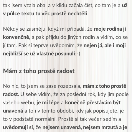
tak jsem vzala obal a v klidu začala číst, co tam je a
už
v půlce textu tu věc prostě nechtěli
.
Někdy se zasměju, když mi připadá, že
moje rodina jí
konvenčně,
a pak přijdu do jiných rodin a vidím, co se
jí tam. Pak si teprve uvědomím, že
nejen já, ale i moji
nejbližší se už vlastně posunuli
:-)
Mám z toho prostě radost
No nic, to jsem se zase rozepsala,
mám z toho prostě
radost.
U sebe vidím, že za poslední rok, kdy jím podle
vašeho webu,
je mi lépe
a
konečně přestávám být
unavená
a to i v tomto období, kdy jak popisujete, je
to v podstatě normální. Prostě si tak večer sedím a
uvědomuji si
, že
nejsem unavená, nejsem mrzutá a je