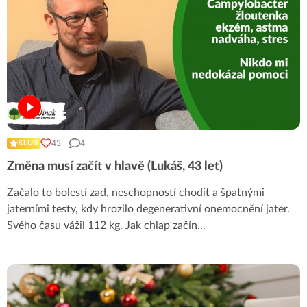
43
4
KLUB
Změna musí začít v hlavě (Lukáš, 43 let)
Začalo to bolestí zad, neschopností chodit a špatnými
jaterními testy, kdy hrozilo degenerativní onemocnění jater.
Svého času vážil 112 kg. Jak chlap začín
...