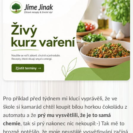
Pro příklad před týdnem mi kluci vyprávěli, že ve
škole si kamarád chtěl koupit bílou horkou čokoládu z
automatu a že
prý mu vysvětlili, že je to samá
chemie
, tak si prý nakonec nic nekoupil:-) Tak mě to
hrozně potěšilo, že moje neustálé vysvětlování začíná