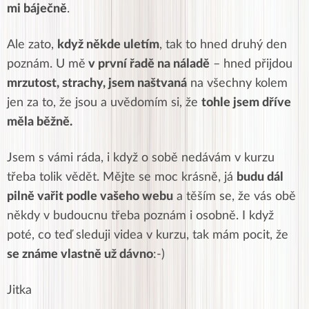
mi báječně
.
Ale zato,
když někde uletím
, tak to hned druhý den
poznám. U mě
v první řadě na náladě
– hned přijdou
mrzutost, strachy, jsem naštvaná
na všechny kolem
jen za to, že jsou a uvědomím si, že
tohle jsem dříve
měla běžně.
Jsem s vámi ráda, i když o sobě nedávám v kurzu
třeba tolik vědět. Mějte se moc krásně, já
budu dál
pilně vařit podle vašeho webu
a těším se, že vás obě
někdy v budoucnu třeba poznám i osobně. I když
poté, co teď sleduji videa v kurzu, tak mám pocit, že
se známe vlastně už dávno
:-)
Jitka