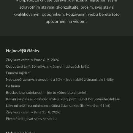
V případě, že chcete upravit jídelníček a nejste jistí svým
zdravotním stavem, zkonzultujte, prosím, svůj stav s
kvalifikovaným odborníkem. Používáním webu berete toto
upozornění na vědomí.
Nejnovější články
Živý kurz vaření v Praze 6. 9. 2026
Ozdobte si talíř: 10 jedlých, krásných i zdravých květů
Emoční zajídání
Nebezpečí zelených smoothie a šťáv – jsou nabité živinami, ale i riziky
Lví brána
Broskve bez kadeřavosti – jde to vůbec bez chemie?
Krevní skupina a jídelníček: mýtus, který přežil 30 let bez jediného důkazu
Léky mi snížili na minimum a štítná žláza se zlepšila (Martina, 41 let)
Živý kurz vaření v Brně 25. 8. 2026
Přestaňte bojovat samy se sebou