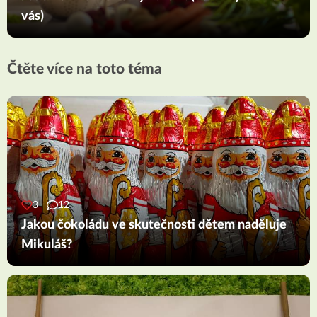
vás)
Čtěte více na toto téma
3
12
Jakou čokoládu ve skutečnosti dětem naděluje
Mikuláš?