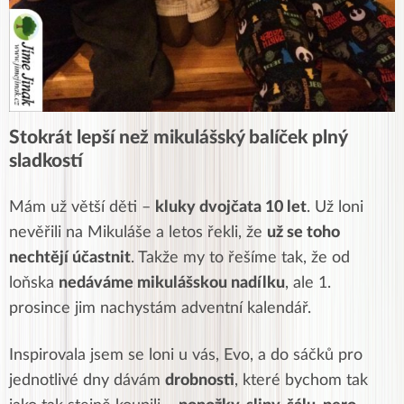
Stokrát lepší než mikulášský balíček plný
sladkostí
Mám už větší děti –
kluky dvojčata 10 let
. Už loni
nevěřili na Mikuláše a letos řekli, že
už se toho
nechtějí účastnit
. Takže my to řešíme tak, že od
loňska
nedáváme mikulášskou nadílku
, ale 1.
prosince jim nachystám adventní kalendář.
Inspirovala jsem se loni u vás, Evo, a do sáčků pro
jednotlivé dny dávám
drobnosti
, které bychom tak