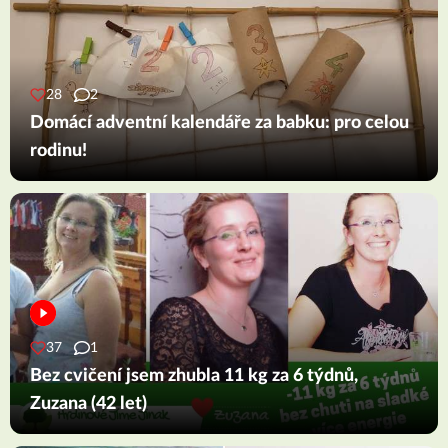
28
2
Domácí adventní kalendáře za babku: pro celou
rodinu!
37
1
Bez cvičení jsem zhubla 11 kg za 6 týdnů,
Zuzana (42 let)