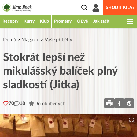
SHODIT KILA?
Recepty
Kurzy
Klub
Proměny
O Evě
Jak začít
Domů
>
Magazín
>
Vaše příběhy
Stokrát lepší než
mikulášský balíček plný
sladkostí (Jitka)
70
18
Do oblíbených