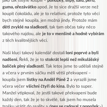
jako tak stejně koupili –
ponožky, slipy, šálu, pero,
guma, ořezávátko
apod. Je to sice dražší verze než
koupit čokoládu, ale je to relativní, protože tyto věci
bych stejně koupila, jen možná jindy. Protože mám
děti zvyklé na sladkosti
, tak tam občas taky něco
takového najdou, ale
je to v menšině a hodně vybírám
z těch kvalitnějších věcí.
Naši kluci takový kalendář dostali
loni poprvé a byli
nadšeni.
Řekli, že je to
stokrát lepší než mikulášský
balíček plný sladkostí
. Tak letos jsme to udělali stejně
a včera v prvním sáčku měli větší překvapení –
koupila jsem
lístky na Anděl Páně 2
a vyrazili jsme
včera večer
všichni čtyři do kina.
Bylo to super.
Manžel vtipkoval, že jestli takové překvapení bude
každý den, tak že je to skvělé, tak jsem ho musela
trošku vrátit do reality a d
nes se radoval z ponožek
:-)