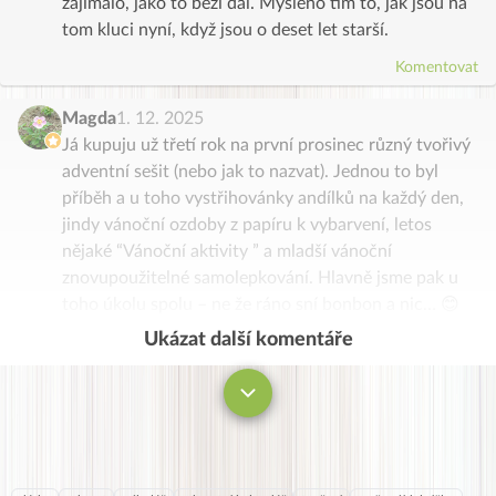
zajímalo, jako to běží dál. Myšleno tím to, jak jsou na
tom kluci nyní, když jsou o deset let starší.
Komentovat
Magda
1. 12. 2025
Já kupuju už třetí rok na první prosinec různý tvořivý
adventní sešit (nebo jak to nazvat). Jednou to byl
příběh a u toho vystřihovánky andílků na každý den,
jindy vánoční ozdoby z papíru k vybarvení, letos
nějaké “Vánoční aktivity ” a mladší vánoční
znovupoužitelné samolepkování. Hlavně jsme pak u
toho úkolu spolu – ne že ráno sní bonbon a nic… 😊
Ukázat další komentáře
Komentovat