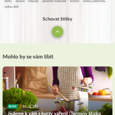
dárky
advent
mikuláš
adventní kalendář
tvoření
změna jídelníčku
výživa dětí
Schovat štítky
Mohlo by se vám líbit
81
31
BLOG
Jedeme k vám s kurzy vaření! (Termíny blízko