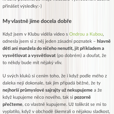
přinášet výsledky:-)
My vlastně jíme docela dobře
Když jsem v Klubu viděla video s
Ondrou a Kubou
,
odnesla jsem si z něj jeden zásadní poznatek –
hlavně
děti ani manžela do ničeho nenutit, jít příkladem a
vysvětlovat a vysvětlovat
(po dobrém) a doufat, že
to někdy bude mít nějaký vliv.
U svých kluků si cením toho, že i když podle mého z
daleka nejí dokonale, tak jim připadá běžné, že ty
nejhorší průmyslové sajrajty už nekupujeme
a že
když kupujeme něco nového, tak si
pozorně
přečteme
, co vlastně kupujeme. Už tolikrát se mi to
vyplatilo, když v obchodě škemrali o nějakou sladkost,