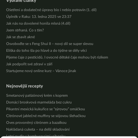
Vybrané články
Ošetření a dodatečné úpravy bio i nebio potravin (1. díl)
Úplněk v Raku: 13. ledna 2025 ve 23:37
Jak nás na dovolené honila mlsná (4.díl)
Jsem strhaná. Co s tím?
Jak se zbavit akné
Osvoboďte se s Feng Shui II – nový díl se super slevou
Eliška do toho šla po hlavě a do týdne se děly věci
Pijeme čaje z pesticidů. I ovocné dětské čaje mohou být rizikem
Jak podpořit své zdraví v září
Startujeme nový online kurz – Vánoce jinak
Nejnovější recepty
Smetanový patizónový krém s koprem
Domácí broskvová marmeláda bez cukru
Pikantní mexická kukuřice se “sýrovou” omáčkou
Citrónové jablečné muffiny se sójovou šlehačkou
Oves provoněný citrónem a bazalkou
Nakládaná cuketa – na delší skladování
Letní nudle s bambusovými výhonky