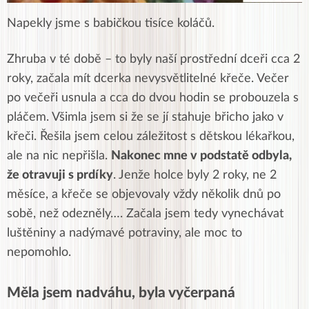
Napekly jsme s babičkou tisíce koláčů.
Zhruba v té době – to byly naší prostřední dceři cca 2
roky, začala mít dcerka nevysvětlitelné křeče. Večer
po večeři usnula a cca do dvou hodin se probouzela s
pláčem. Všimla jsem si že se jí stahuje břicho jako v
křeči. Řešila jsem celou záležitost s dětskou lékařkou,
ale na nic nepřišla.
Nakonec mne v podstatě odbyla,
že otravuji s prdíky
. Jenže holce byly 2 roky, ne 2
měsíce, a křeče se objevovaly vždy několik dnů po
sobě, než odezněly…. Začala jsem tedy vynechávat
luštěniny a nadýmavé potraviny, ale moc to
nepomohlo.
Měla jsem nadváhu, byla vyčerpaná