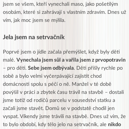
jsem se všem, kteří vynechali maso, jako pošetilým
osobám, které si zahrávají s vlastním zdravím. Dnes už
vím, jak moc jsem se mýlila.
Jela jsem na setrvačník
Poprvé jsem o jídle začala přemýšlet, když byly děti
malé.
Vynechala jsem sůl a vařila jsem z prvopotravin
– pro děti.
Sebe jsem odbývala
. Děti přišly rychle po
sobě a bylo velmi vyčerpávající zajistit chod
domácnosti spolu s péčí o ně. Manžel v té době
povýšil v práci a zbytek času trávil na stavbě – dostali
jsme totiž od rodičů parcelu v sousedství statku a
začali jsme stavět. Domů se v podstatě chodil jen
vyspat. Víkendy jsme trávili na stavbě. Dnes už vím, že
to bylo období, kdy tělo jelo na setrvačník, ale
nikdo