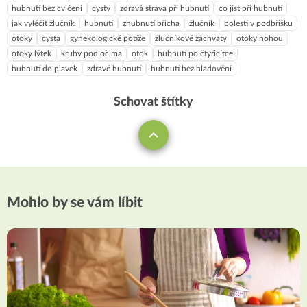
hubnutí bez cvičení
cysty
zdravá strava při hubnutí
co jíst při hubnutí
jak vyléčit žlučník
hubnutí
zhubnutí břicha
žlučník
bolesti v podbřišku
otoky
cysta
gynekologické potíže
žlučníkové záchvaty
otoky nohou
otoky lýtek
kruhy pod očima
otok
hubnutí po čtyřicítce
hubnutí do plavek
zdravé hubnutí
hubnutí bez hladovění
Schovat štítky
Mohlo by se vám líbit