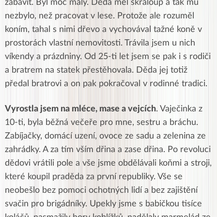
zabavit. Byl moc malý. Děda měl škraloup a tak mu
nezbylo, než pracovat v lese. Protože ale rozuměl
koním, tahal s nimi dřevo a vychovával tažné koně v
prostorách vlastní nemovitosti. Trávila jsem u nich
víkendy a prázdniny. Od 25-ti let jsem se pak i s rodiči
a bratrem na statek přestěhovala. Děda jej totiž
předal bratrovi a on pak pokračoval v rodinné tradici.
Vyrostla jsem na mléce, mase a vejcích
. Vaječinka z
10-ti, byla běžná večeře pro mne, sestru a bráchu.
Zabíjačky, domácí uzení, ovoce ze sadu a zelenina ze
zahrádky. A za tím vším dřina a zase dřina. Po revoluci
dědovi vrátili pole a vše jsme obdělávali koňmi a stroji,
které koupil praděda za první republiky. Vše se
neobešlo bez pomoci ochotných lidí a bez zajištění
svačin pro brigádníky. Upekly jsme s babičkou tisíce