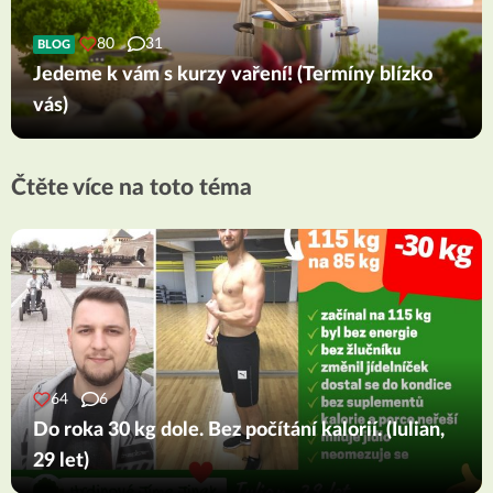
80
31
BLOG
Jedeme k vám s kurzy vaření! (Termíny blízko
vás)
Čtěte více na toto téma
64
6
Do roka 30 kg dole. Bez počítání kalorií. (Iulian,
29 let)