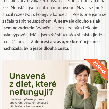
rok, ale začalo zakázek ubývat a šéf mi začal šlapat na
krk. Neustála jsem tlak na mou osobu. Navíc se mně
snažil rozeštvat s kolegy v kanceláři. Postupně jsem se
začala trápit neúspěchem.
A netrvalo dlouho a tlak
jsem nevydržela
. Vyhořela jsem. Jediným řešením
byla výpověď. Měla jsem štěstí a našla si místo jinde a
na nižší pozici.
Z depresí a stavu, ve kterém jsem se
nacházela, byla ještě dlouhá cesta.