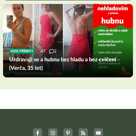
47
2
VAŠE PŘÍBĚHY
Uzdravuji se a hubnu bez hladu a bez cvičení
(Verča, 35 let)