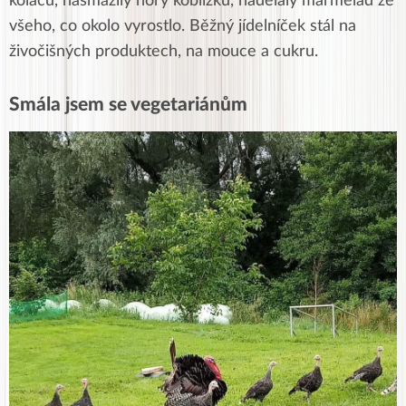
koláčů, nasmažily hory koblížků, nadělaly marmelád ze
všeho, co okolo vyrostlo. Běžný jídelníček stál na
živočišných produktech, na mouce a cukru.
Smála jsem se vegetariánům