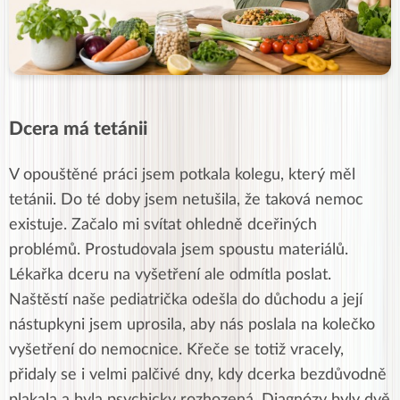
Dcera má tetánii
V opouštěné práci jsem potkala kolegu, který měl
tetánii. Do té doby jsem netušila, že taková nemoc
existuje. Začalo mi svítat ohledně dceřiných
problémů. Prostudovala jsem spoustu materiálů.
Lékařka dceru na vyšetření ale odmítla poslat.
Naštěstí naše pediatrička odešla do důchodu a její
nástupkyni jsem uprosila, aby nás poslala na kolečko
vyšetření do nemocnice. Křeče se totiž vracely,
přidaly se i velmi palčivé dny, kdy dcerka bezdůvodně
plakala a byla psychicky rozhozená. Diagnózy byly dvě