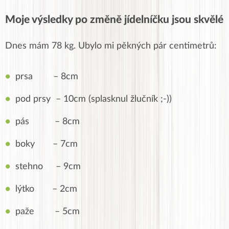
Moje výsledky po změně jídelníčku jsou skvělé
Dnes mám 78 kg. Ubylo mi pěkných pár centimetrů:
prsa – 8cm
pod prsy – 10cm (splasknul žlučník ;-))
pás – 8cm
boky – 7cm
stehno – 9cm
lýtko – 2cm
paže – 5cm