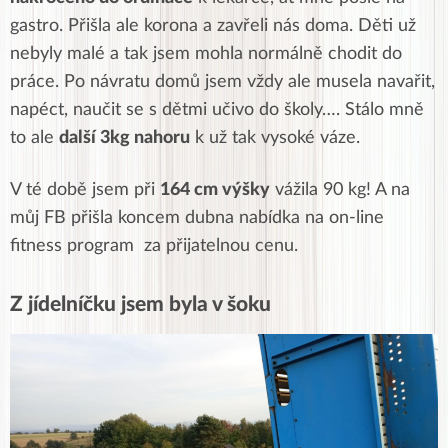
gastro. Přišla ale korona a zavřeli nás doma. Děti už
nebyly malé a tak jsem mohla normálně chodit do
práce. Po návratu domů jsem vždy ale musela navařit,
napéct, naučit se s dětmi učivo do školy…. Stálo mně
to ale
další 3kg nahoru
k už tak vysoké váze.
V té době jsem při
164 cm výšky
vážila 90 kg! A na
můj FB přišla koncem dubna nabídka na on-line
fitness program za přijatelnou cenu.
Z jídelníčku jsem byla v šoku