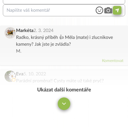
Markéta
2. 3. 2024
Radko, krásný příběh 👍 Měla (mate) i zlucnikove
kameny? Jak jste je zvládla?
M.
Komentovat
Eva
5. 10. 2022
Parádní proměna!! Cysty máte už také pryč?
Ukázat další komentáře
Komentovat