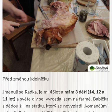
Před změnou jídelníčku
Jmenuji se Radka, je mi 45let a
mám 3 děti (14, 12 a
11 let)
a světe div se, vyrostla jsem na farmě. Babička
s dědou žili na statku, který se nevyplatil „komančům“