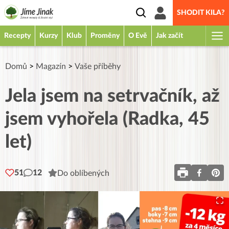
SHODIT KILA?
Recepty
Kurzy
Klub
Proměny
O Evě
Jak začít
Domů
>
Magazín
>
Vaše příběhy
Jela jsem na setrvačník, až
jsem vyhořela (Radka, 45
let)
51
12
Do oblíbených