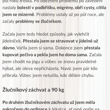
půl roku troska. Po odeznění problémů po zavedení
nastaly
bolesti v podbřišku, migrény, obří cysty, cítila
jsem se mizerně
. Problémy ustaly až po půl roce, ale
začaly
problémy se žlučníkem
.
Začala jsem tedy hledat způsoby, jak vylehčit
jídelníček.
Přestala jsem se stravovat v jídelně už
dávno
. Vařila jsem si sama. Dokonce jsem
přestala
kupovat pečivo a pekla jsem ho doma sama
. Začala
jsem chodit na jógu a vůbec se znovu pravidelně
hýbat, ale úleva nepřicházela. Navíc jsem pár kilo
přibrala. Vůbec jsem netušila, kde dělám chybu.
Žlučníkový záchvat a 90 kg
Po druhém žlučníkovém záchvatu už jsem měla
nakročeno do ordinace
k lékařce, ať mně pošle na