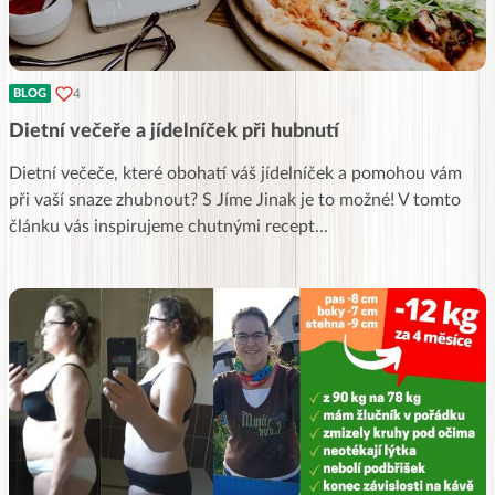
4
BLOG
Dietní večeře a jídelníček při hubnutí
Dietní večeče, které obohatí váš jídelníček a pomohou vám
při vaší snaze zhubnout? S Jíme Jinak je to možné! V tomto
článku vás inspirujeme chutnými recept
...