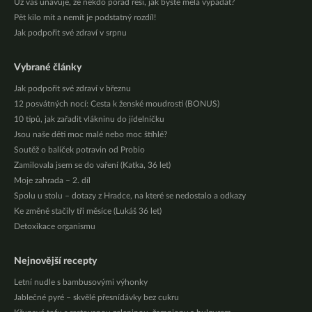
Už vás unavuje, že někdo pořád řeší, jak byste měla vypadat?
Pět kilo mít a nemít je podstatný rozdíl!
Jak podpořit své zdraví v srpnu
Vybrané články
Jak podpořit své zdraví v březnu
12 posvátných nocí: Cesta k ženské moudrosti (BONUS)
10 tipů, jak zařadit vlákninu do jídelníčku
Jsou naše děti moc malé nebo moc štíhlé?
Soutěž o balíček potravin od Probio
Zamilovala jsem se do vaření (Katka, 36 let)
Moje zahrada – 2. díl
Spolu u stolu – dotazy z Hradce, na které se nedostalo a odkazy
Ke změně stačily tři měsíce (Lukáš 36 let)
Detoxikace organismu
Nejnovější recepty
Letní nudle s bambusovými výhonky
Jablečné pyré – skvělé přesnídávky bez cukru