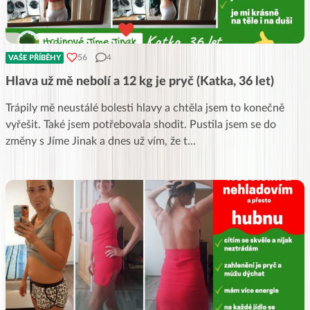
56
4
VAŠE PŘÍBĚHY
Hlava už mě nebolí a 12 kg je pryč (Katka, 36 let)
Trápily mě neustálé bolesti hlavy a chtěla jsem to konečně
vyřešit. Také jsem potřebovala shodit. Pustila jsem se do
změny s Jíme Jinak a dnes už vím, že t
...