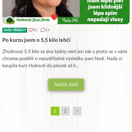
20
14
VAŠE PŘÍBĚHY
Po kurzu jsem o 5,5 kilo lehčí
Zhubnout 5,5 kilo za dva týdny není jen tak a proto se s vámi
chceme podělit o neuvěřitelné výsledky paní Nadi. Naďa si
koupila kurz Hubnutí do plavek až k
...
Načíst další
1
2
>