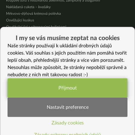
Křupavé tofu s restovanou zeleninou, žampiony a bulgurem
Nakládaná cuketa – kvašáky
Mrkvovo-dýňová krémová polévka
Osvěžující kuskus
Osvěžující čaj s citronovými bylinkami
Nepečený jablečný dort s rybízem
I my se vás musíme zeptat na cookies
Čokoládové muffiny s mangovým krémem
Naše stránky používají k ukládání drobných údajů
Meruňky a jablka v citrónovém želé
cookies. Váš souhlas s jejich použitím nám pomáhá tvořit
lepší obsah, přehlednější stránky a více vám porozumět.
Vybrané recepty
Nesouhlas může způsobit, že stránky nepoběží správně a
Hrozinkový svařák bez cukru pro dospělé
nebudete z nich mít takovou radost :-)
Zapečené špaldové těstoviny marziany
Rýžovo-kukuřičná kaše
Přijmout
Zeleninový nákyp s adzuki fazolemi
Funkční nastavení potřebujeme (vždy
Nejjednodušší jogurt z kokosového mléka
aktivní)
Tofu na balzamiku
Nastavit preference
Ostrý guláš s dýní, řepou a černými fazolemi
Cuketová česnečka
Zásady cookies
Statistiky pro lepší obsah
Borůvkové hala bala řezy (bez lepku)
Sýrové galetky (bez laktózy)