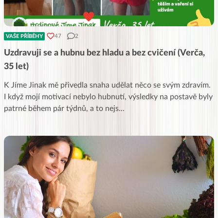
47
2
VAŠE PŘÍBĚHY
Uzdravuji se a hubnu bez hladu a bez cvičení (Verča,
35 let)
K Jíme Jinak mě přivedla snaha udělat něco se svým zdravím.
I když mojí motivací nebylo hubnutí, výsledky na postavě byly
patrné během pár týdnů, a to nejs
...