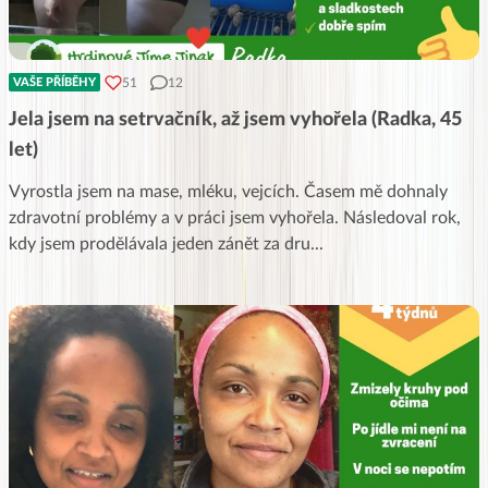
51
12
VAŠE PŘÍBĚHY
Jela jsem na setrvačník, až jsem vyhořela (Radka, 45
let)
Vyrostla jsem na mase, mléku, vejcích. Časem mě dohnaly
zdravotní problémy a v práci jsem vyhořela. Následoval rok,
kdy jsem prodělávala jeden zánět za dru
...