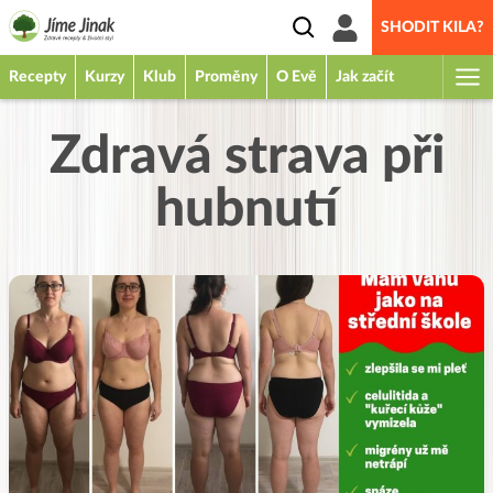
SHODIT KILA?
Recepty
Kurzy
Klub
Proměny
O Evě
Jak začít
Zdravá strava při
hubnutí