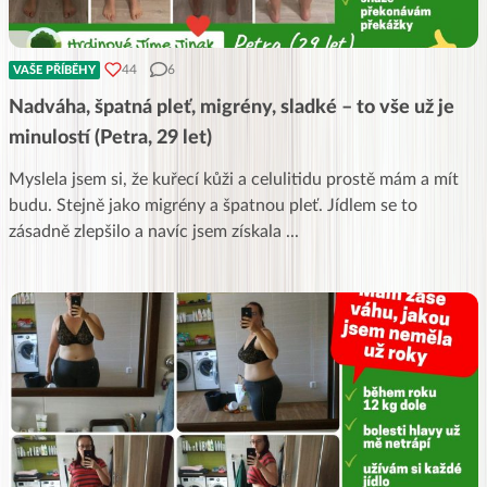
44
6
VAŠE PŘÍBĚHY
Nadváha, špatná pleť, migrény, sladké – to vše už je
minulostí (Petra, 29 let)
Myslela jsem si, že kuřecí kůži a celulitidu prostě mám a mít
budu. Stejně jako migrény a špatnou pleť. Jídlem se to
zásadně zlepšilo a navíc jsem získala
...