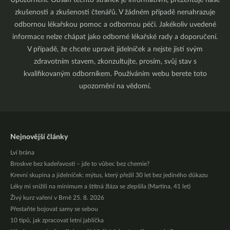
Upozornění: Obsah těchto stránek je informativní, prezentuje naše
zkušenosti a zkušenosti čtenářů. V žádném případě nenahrazuje
odbornou lékařskou pomoc a odbornou péči. Jakékoliv uvedené
informace nelze chápat jako odborné lékařské rady a doporučení.
V případě, že chcete upravit jídelníček a nejste jistí svým
zdravotním stavem, zkonzultujte, prosím, svůj stav s
kvalifikovaným odborníkem. Používáním webu berete toto
upozornění na vědomí.
Nejnovější články
Lví brána
Broskve bez kadeřavosti – jde to vůbec bez chemie?
Krevní skupina a jídelníček: mýtus, který přežil 30 let bez jediného důkazu
Léky mi snížili na minimum a štítná žláza se zlepšila (Martina, 41 let)
Živý kurz vaření v Brně 25. 8. 2026
Přestaňte bojovat samy se sebou
10 tipů, jak zpracovat letní jablíčka